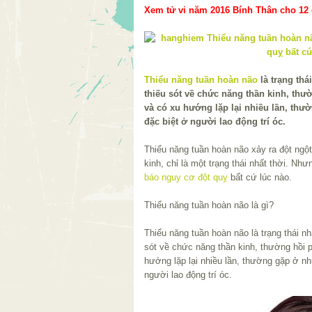
Xem tử vi năm 2016 Bính Thân cho 12 c
Thiểu năng tuần hoàn não
là trạng thá
thiếu sót về chức năng thần kinh, thư
và có xu hướng lặp lại nhiều lần, th
đặc biệt ở người lao động trí óc.
Thiểu năng tuần hoàn não xảy ra đột ngột
kinh, chỉ là một trạng thái nhất thời. Như
báo
nguy cơ đột quỵ
bất cứ lúc nào.
Thiểu năng tuần hoàn não là gì?
Thiểu năng tuần hoàn não là trạng thái nh
sót về chức năng thần kinh, thường hồi 
hướng lặp lại nhiều lần, thường gặp ở n
người lao động trí óc.