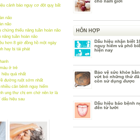
cho nam giới
iệu cảnh báo nguy cơ đột quỵ bất
oàn não
àn não
u chứng thiểu năng tuần hoàn não
HỖN HỢP
u năng tuần hoàn não
Dấu hiệu nhận biết 1
ều hơn 8 giờ đồng hồ một ngày
nguy hiểm và phổ bi
h hay bị tái phát
hiện nay
nhanh
 máu ở trẻ
Bảo vệ sức khỏe bằn
 hiệu quả nhất
vứt bỏ những thứ đã
về đường ruột sớm nhất
còn sử dụng được
 nhiều căn bênh nguy hiểm
h ung thư chị em chớ nên lơ là
7 dấu hiệu sau
Dấu hiệu báo bệnh n
đến từ lưỡi