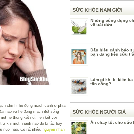
SỨC KHỎE NAM GIỚI
Những công dụng ch
về trái dừa
Dấu hiệu cảnh báo s
bạn đang kêu cứu tr
Làm gì khi bị kiến b
tấn công?
ạch chính: hệ động mạch cảnh ở phía
 đại não và hệ động mạch đốt sống
SỨC KHỎE NGƯỜI GIÀ
ột hệ thống kết nối, liên kết với
Ăn chay tốt cho sức
trừ khi một nhánh nào đó bị tắc hay
 nuôi não. Có rất nhiều
nguyên nhân