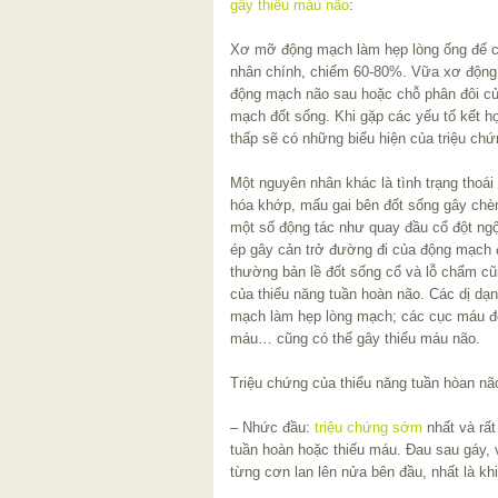
gây thiếu máu não
:
Xơ mỡ động mạch làm hẹp lòng ống để 
nhân chính, chiếm 60-80%. Vữa xơ động m
động mạch não sau hoặc chỗ phân đôi c
mạch đốt sống. Khi gặp các yếu tố kết 
thấp sẽ có những biểu hiện của triệu chứ
Một nguyên nhân khác là tình trạng thoái
hóa khớp, mấu gai bên đốt sống gây chè
một số động tác như quay đầu cổ đột ng
ép gây cản trở đường đi của động mạch đ
thường bản lề đốt sống cổ và lỗ chẩm c
của thiểu năng tuần hoàn não. Các dị dạn
mạch làm hẹp lòng mạch; các cục máu đ
máu… cũng có thể gây thiếu máu não.
Triệu chứng của thiểu năng tuần hòan nã
– Nhức đầu:
triệu chứng sớm
nhất và rất
tuần hoàn hoặc thiếu máu. Đau sau gáy, 
từng cơn lan lên nửa bên đầu, nhất là khi