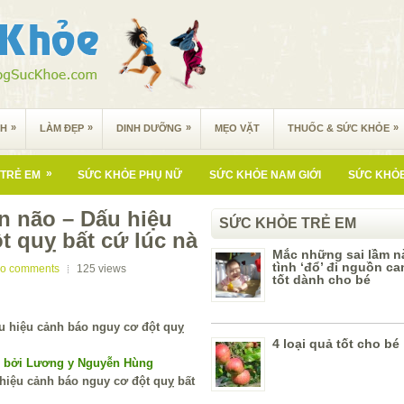
»
»
»
»
NH
LÀM ĐẸP
DINH DƯỠNG
MẸO VẶT
THUỐC & SỨC KHỎE
»
TRẺ EM
SỨC KHỎE PHỤ NỮ
SỨC KHỎE NAM GIỚI
SỨC KHỎE
n não – Dấu hiệu
SỨC KHỎE TRẺ EM
t quỵ bất cứ lúc nà
Mắc những sai lầm n
tình ‘đổ’ đi nguồn ca
o comments
125
views
tốt dành cho bé
4 loại quả tốt cho bé
í bởi Lương y Nguyễn Hùng