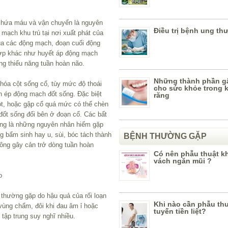
chứa máu và vận chuyển là nguyên
Điều trị bệnh ung th
ạch khu trú tại nơi xuất phát của
ủa các động mạch, đoạn cuối động
hợp khác như huyết áp động mạch
ng thiểu năng tuần hoàn não.
Những thành phần gâ
 hóa cột sống cổ, tùy mức độ thoái
cho sức khỏe trong 
n ép động mạch đốt sống. Đặc biệt
răng
ột, hoặc gập cổ quá mức có thể chèn
ốt sống đối bên ở đoạn cổ. Các bất
ũng là những nguyên nhân hiếm gặp
g bẩm sinh hay u, sùi, bóc tách thành
BỆNH THƯỜNG GẶP
ông gây cản trở dòng tuần hoàn
Có nên phẫu thuật kh
vách ngăn mũi ?
o
 thường gặp do hậu quả của rối loạn
Khi nào cần phẫu thu
vùng chẩm, đôi khi đau âm ỉ hoặc
tuyến tiền liệt?
 tập trung suy nghĩ nhiều.