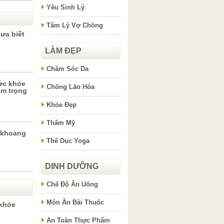
Yếu Sinh Lý
Tâm Lý Vợ Chồng
ưa biết
LÀM ĐẸP
Chăm Sóc Da
ức khỏe
Chống Lão Hóa
ầm trọng
Khỏe Đẹp
Thẩm Mỹ
a khoang
Thể Dục Yoga
DINH DƯỠNG
Chế Độ Ăn Uống
Món Ăn Bài Thuốc
 khỏe
An Toàn Thực Phẩm