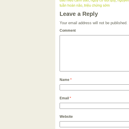
dấu hiệu cảnh báo
,
nguy cơ đột quỵ
,
nguyên
tuần hoàn não
,
triệu chứng sớm
Leave a Reply
Your email address will not be published.
Comment
Name
*
Email
*
Website