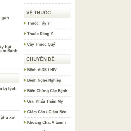
VỀ THUỐC
ư gan
Thuốc Tây Y
Thuốc Đông Y
Cây Thuốc Quý
y hại
kem đánh
CHUYÊN ĐỀ
Bệnh AIDS / HIV
Bệnh Nghề Nghiệp
i bị lệch
Biến Chứng Các Bệnh
Giải Phẩu Thẩm Mỹ
Giảm Cân / Giảm Béo
ật u xơ
Khoáng Chất Vitamin