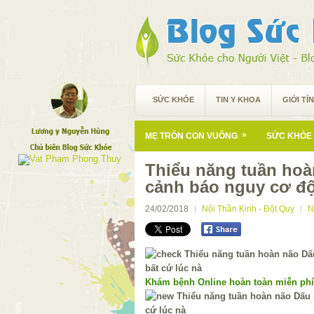
SỨC KHỎE
TIN Y KHOA
GIỚI TÍ
»
MẸ TRÒN CON VUÔNG
SỨC KHỎE 
Thiểu năng tuần hoà
cảnh báo nguy cơ độ
24/02/2018
Nội Thần Kinh - Đột Quỵ
N
Khám bệnh Online hoàn toàn miễn ph