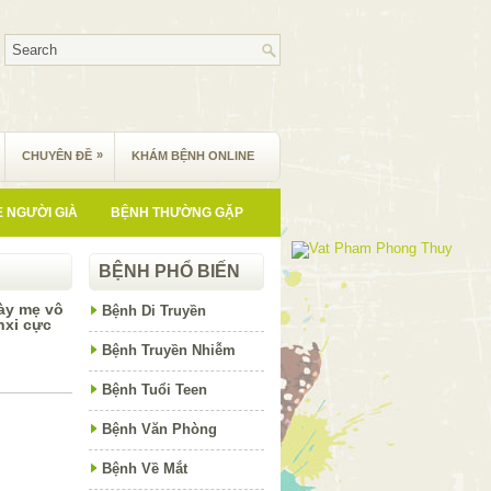
»
CHUYÊN ĐỀ
KHÁM BỆNH ONLINE
 NGƯỜI GIÀ
BỆNH THƯỜNG GẶP
BỆNH PHỔ BIẾN
ày mẹ vô
Bệnh Di Truyền
nxi cực
Bệnh Truyền Nhiễm
Bệnh Tuổi Teen
Bệnh Văn Phòng
Bệnh Về Mắt