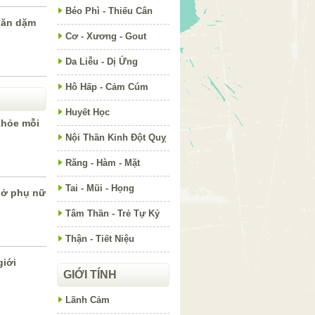
Béo Phì - Thiếu Cân
 ăn dặm
Cơ - Xương - Gout
Da Liễu - Dị Ứng
Hô Hấp - Cảm Cúm
Huyết Học
 khỏe mỗi
Nội Thần Kinh Đột Quỵ
Răng - Hàm - Mặt
Tai - Mũi - Họng
 ở phụ nữ
Tâm Thần - Trẻ Tự Kỷ
Thận - Tiết Niệu
giới
GIỚI TÍNH
Lãnh Cảm