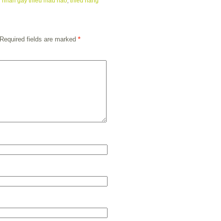
 nhân gây thiếu máu não
,
thiểu năng
Required fields are marked
*