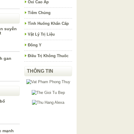
Oxi Cao Áp
Tiêm Chủng
Tình Huống Khẩn Cấp
hen suyễn
t
Vật Lý Trị Liệu
Đông Y
Điều Trị Không Thuốc
h gan
THÔNG TIN
 bổ
ực mạnh