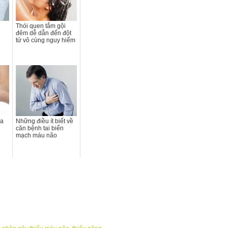
Thói quen tắm gội
đêm dễ dẫn đến đột
tử vô cùng nguy hiểm
ữa
Những điều ít biết về
n
căn bệnh tai biến
mạch máu não