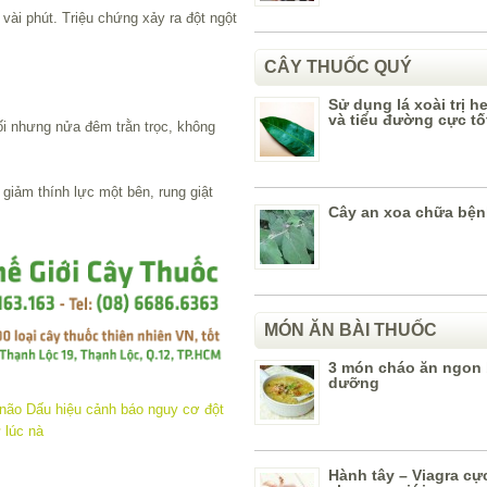
vài phút. Triệu chứng xảy ra đột ngột
CÂY THUỐC QUÝ
Sử dụng lá xoài trị 
và tiểu đường cực tố
ối nhưng nửa đêm trằn trọc, không
 giảm thính lực một bên, rung giật
Cây an xoa chữa bện
MÓN ĂN BÀI THUỐC
3 món cháo ăn ngon
dưỡng
Hành tây – Viagra c