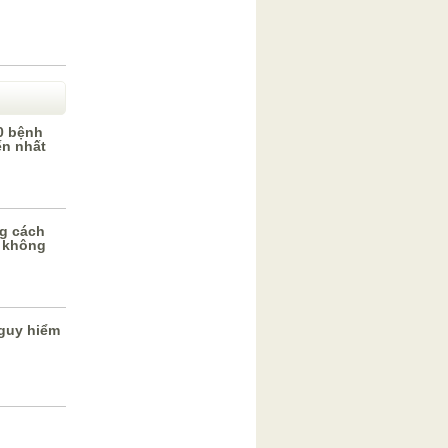
0 bệnh
ến nhất
g cách
 không
guy hiểm