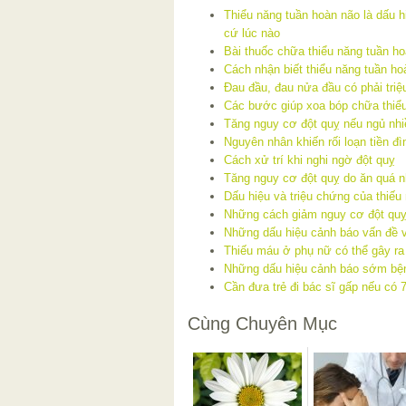
Thiểu năng tuần hoàn não là dấu h
cứ lúc nào
Bài thuốc chữa thiểu năng tuần h
Cách nhận biết thiểu năng tuần ho
Đau đầu, đau nửa đầu có phải triệ
Các bước giúp xoa bóp chữa thiể
Tăng nguy cơ đột quỵ nếu ngủ nhi
Nguyên nhân khiến rối loạn tiền đìn
Cách xử trí khi nghi ngờ đột quỵ
Tăng nguy cơ đột quỵ do ăn quá 
Dấu hiệu và triệu chứng của thiếu
Những cách giảm nguy cơ đột quỵ
Những dấu hiệu cảnh báo vấn đề 
Thiếu máu ở phụ nữ có thể gây ra
Những dấu hiệu cảnh báo sớm bện
Cần đưa trẻ đi bác sĩ gấp nếu có 
Cùng Chuyên Mục