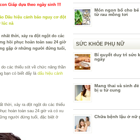
on Giáp dựa theo ngày sinh !!!
Món ngon bổ cho bé
từ rau mồng tơi
i nhất thời, xảy ra đột ngột do các
ờng hồi phục hoàn toàn sau 24 giờ
SỨC KHỎE PHỤ NỮ
ường gặp ở những người đứng tuổi,
Bí quyết duy trì sức
ngày
 do các thiếu sót về chức năng thần
ng bạn có biết đấy là
dấu hiệu cảnh
Mang thai và sinh đẻ
bị u tử cung
ất thời, xảy ra đột ngột do các thiếu
phục hoàn toàn sau 24 giờ và có xu
Chữa bệnh lậu ở nữ 
hững người đứng tuổi, đặc biệt ở