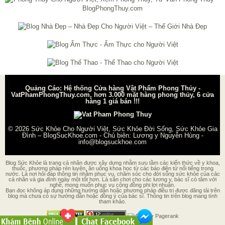
Quảng Cáo: Hệ thống Cửa hàng Vật Phẩm Phong Thủy -
VatPhamPhongThuy.com, hơn 3.000 mặt hàng phong thủy, 6 cửa
hàng 1 giá bán !!!
© 2026
Sức Khỏe Cho Người Việt, Sức Khỏe Đời Sống, Sức Khỏe Gia
Đình – BlogSucKhoe.com
- Chủ biên:
Lương y Nguyễn Hùng
-
info@blogsuckhoe.com
Blog Sức Khỏe là trang cá nhân được xây dựng nhằm sưu tầm các kiến thức về y khoa,
thuốc, phương pháp rèn luyện, ăn uống khoa học từ các báo điện tử nổi tiếng trong
nước. Là nơi hỏi đáp thông tin nhằm phục vụ, chăm sóc cho đời sống sức khỏe của các
cá nhân và gia đình ngày một tốt hơn. Là sân chơi cho các lương y, bác sĩ có tâm với
nghề, mong muốn phục vụ cộng đồng phi lợi nhuận.
Bạn đọc không áp dụng những hướng dẫn hoặc phương pháp điều trị được đăng tải trên
blog mà chưa có sự hướng dẫn hoặc đồng ý của bác sĩ. Thông tin trên blog mang tính
tham khảo.