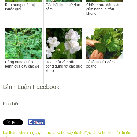
Rau húng quế - Vị
Các bài thuốc từ đan
Chữa nhức đầu, cảm
thuốc quý
sâm
cúm bằng lá trầu
không
Công dụng chữa
Hoa nhài và những
Lá lốt trị dứt viêm
bệnh của cây chó đẻ
công dụng tốt cho sức
xoang
khỏe
Bình Luận Facebook
bình luận
bài thuốc chữa ho
,
cây thuốc chữa ho
,
cây đu đủ đực
,
chữa ho
,
hoa đu đủ đực
,