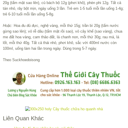
20g (tẩm mật sao lên), củ bách bộ 12g (phơi khô), phèn phi 12g. Tất cả
tán nhỏ, rây bột mịn, ngày uống 3 lần. Trẻ em 1-5 tuổi mỗi lần uống 1-4g;
trẻ 6-10 tuổi mỗi lần uống 5-8g.
Hoặc:
Hoa đu đủ đực, nghệ vàng, mỗi thứ 15g; trần bì 20g (tẩm nước
gừng sao lên); vỏ rễ dâu (tẩm mật rồi sao), vỏ cây khế (sao vàng), chua
me đất hoa vàng, cam thảo đất, lá chanh non, mỗi thứ 30g; rau má, lá
lốt, mỗi thứ 40g. Tất cả thái nhỏ, phơi khô, sắc với 400ml nước còn
100ml, uống làm hai lần trong ngày. Dùng trong 5-7 ngày.
Theo Suckhoedoisong
Liên Quan Khác