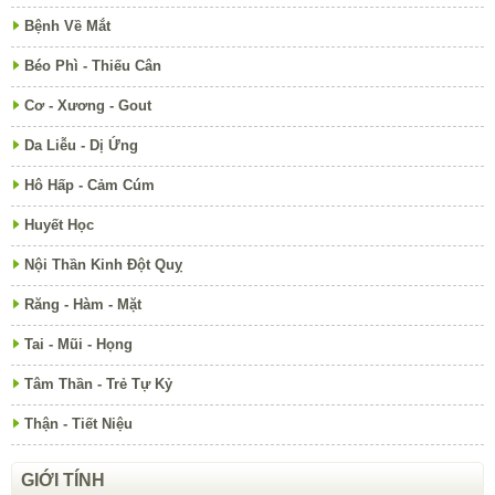
Bệnh Về Mắt
Béo Phì - Thiếu Cân
Cơ - Xương - Gout
Da Liễu - Dị Ứng
Hô Hấp - Cảm Cúm
Huyết Học
Nội Thần Kinh Đột Quỵ
Răng - Hàm - Mặt
Tai - Mũi - Họng
Tâm Thần - Trẻ Tự Kỷ
Thận - Tiết Niệu
GIỚI TÍNH