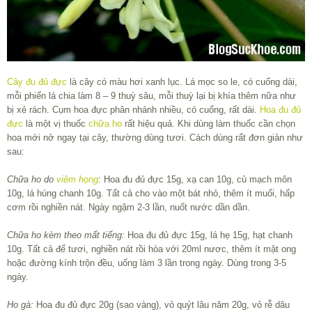
Cây đu đủ đực
là cây có màu hơi xanh lục. Lá mọc so le, có cuống dài,
mỗi phiến lá chia làm 8 – 9 thuỳ sâu, mỗi thuỳ lại bị khía thêm nữa như
bị xẻ rách. Cụm hoa đực phân nhánh nhiều, có cuống, rất dài.
Hoa đu đủ
đực
là một vị thuốc
chữa ho
rất hiệu quả. Khi dùng làm thuốc cần chọn
hoa mới nở ngay tại cây, thường dùng tươi. Cách dùng rất đơn giản như
sau:
Chữa ho do
viêm họng
:
Hoa đu đủ đực 15g, xạ can 10g, củ mạch môn
10g, lá húng chanh 10g. Tất cả cho vào một bát nhỏ, thêm ít muối, hấp
cơm rồi nghiền nát. Ngày ngậm 2-3 lần, nuốt nước dần dần.
Chữa ho kèm theo mất tiếng:
Hoa đu đủ đực 15g, lá hẹ 15g, hạt chanh
10g. Tất cả để tươi, nghiền nát rồi hòa với 20ml nươc, thêm ít mật ong
hoặc đường kính trộn đều, uống làm 3 lần trong ngày. Dùng trong 3-5
ngày.
Ho gà:
Hoa đu đủ đực 20g (sao vàng), vỏ quýt lâu năm 20g, vỏ rễ dâu