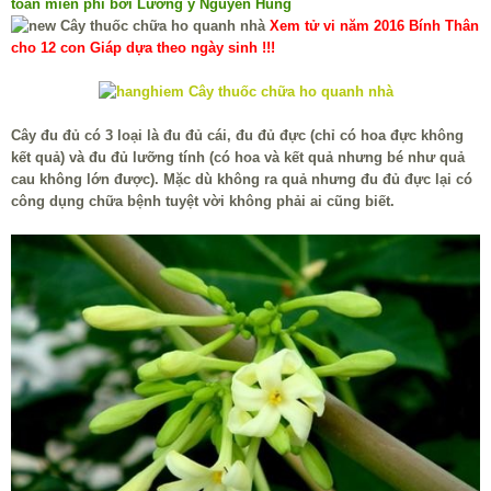
toàn miễn phí bởi Lương y Nguyễn Hùng
Xem tử vi năm 2016 Bính Thân
cho 12 con Giáp dựa theo ngày sinh !!!
Cây đu đủ có 3 loại là đu đủ cái, đu đủ đực (chỉ có hoa đực không
kết quả) và đu đủ lưỡng tính (có hoa và kết quả nhưng bé như quả
cau không lớn được). Mặc dù không ra quả nhưng đu đủ đực lại có
công dụng chữa bệnh tuyệt vời không phải ai cũng biết.