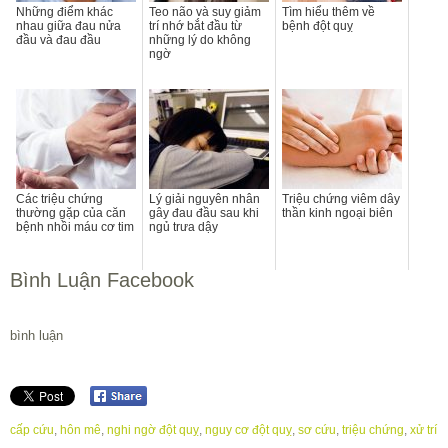
Những điểm khác
Teo não và suy giảm
Tìm hiểu thêm về
nhau giữa đau nửa
trí nhớ bắt đầu từ
bệnh đột quỵ
đầu và đau đầu
những lý do không
ngờ
Các triệu chứng
Lý giải nguyên nhân
Triệu chứng viêm dây
thường gặp của căn
gây đau đầu sau khi
thần kinh ngoại biên
bệnh nhồi máu cơ tim
ngủ trưa dậy
Bình Luận Facebook
bình luận
cấp cứu
,
hôn mê
,
nghi ngờ đột quỵ
,
nguy cơ đột quỵ
,
sơ cứu
,
triệu chứng
,
xử trí