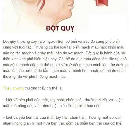
Đột quỵ thường xảy ra ở người trên 50 tuổi và sau đó càng phổ biến
cùng với tuổi tác. Thường có hai loại tai biến mạch máu não: Nhồi máu
não do tắc mạch và chảy máu não do vỡ mạch. Đột quỵ là bệnh của hệ
thần kinh khá phổ biến hiện nay. Có thể do cục máu đông làm tắc tại chỗ
của động mạch não, có thể do xơ vữa ở động mạch cảnh làm tắc đường
máu lên não, có thể do tắc mạch máu vì bệnh tim mạch, có thể do chấn
thương, do vỡ phình động mạch não.
Triệu chứng
thường thấy có thể là:
– Liệt và bên phải của mặt, tay phải, chân phải, thường đi đôi với việc
mất khả năng nói, viết, đọc hoặc hiểu lời người khác nói.
– Liệt và yếu bên trái của mặt, tay trái, chân trái. Thường mất sự cảm
nhận không gian ở một nửa bên trái, gồm cả phần bên trái của cơ thể.