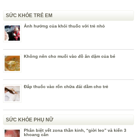
SỨC KHỎE TRẺ EM
Ảnh hưởng của khói thuốc với trẻ nhỏ
Không nên cho muối vào đồ ăn dặm của bé
Đắp thuốc vào rốn chữa đái dầm cho trẻ
SỨC KHỎE PHỤ NỮ
Phân biệt vết zona thần kinh, “giời leo” và kiến 3
khoang cắn