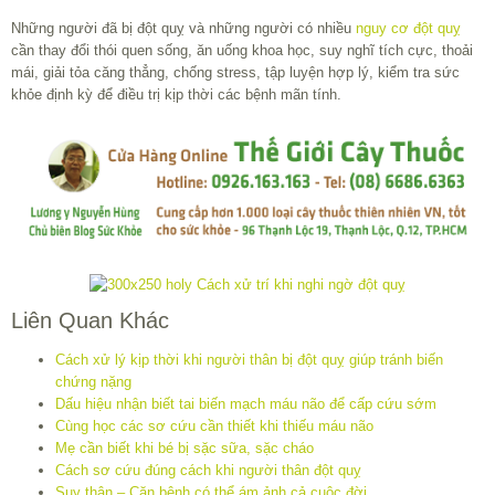
Những người đã bị đột quỵ và những người có nhiều
nguy cơ đột quỵ
cần thay đổi thói quen sống, ăn uống khoa học, suy nghĩ tích cực, thoải
mái, giải tỏa căng thẳng, chống stress, tập luyện hợp lý, kiểm tra sức
khỏe định kỳ để điều trị kịp thời các bệnh mãn tính.
Liên Quan Khác
Cách xử lý kịp thời khi người thân bị đột quỵ giúp tránh biến
chứng nặng
Dấu hiệu nhận biết tai biến mạch máu não để cấp cứu sớm
Cùng học các sơ cứu cần thiết khi thiếu máu não
Mẹ cần biết khi bé bị sặc sữa, sặc cháo
Cách sơ cứu đúng cách khi người thân đột quỵ
Suy thận – Căn bệnh có thể ám ảnh cả cuộc đời