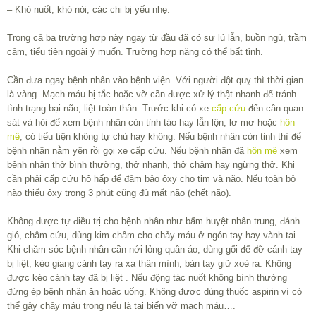
– Khó nuốt, khó nói, các chi bị yếu nhẹ.
Trong cả ba trường hợp này ngay từ đầu đã có sự lú lẫn, buồn ngủ, trầm
cảm, tiểu tiện ngoài ý muốn. Trường hợp nặng có thể bất tỉnh.
Cần đưa ngay bệnh nhân vào bệnh viện. Với người đột quỵ thì thời gian
là vàng. Mạch máu bị tắc hoặc vỡ cần được xử lý thật nhanh để tránh
tình trạng bại não, liệt toàn thân. Trước khi có xe
cấp cứu
đến cần quan
sát và hỏi để xem bệnh nhân còn tỉnh táo hay lẫn lộn, lơ mơ hoặc
hôn
mê
, có tiểu tiện không tự chủ hay không. Nếu bệnh nhân còn tỉnh thì để
bệnh nhân nằm yên rồi gọi xe cấp cứu. Nếu bệnh nhân đã
hôn mê
xem
bệnh nhân thở bình thường, thở nhanh, thở chậm hay ngừng thở. Khi
cần phải cấp cứu hô hấp để đảm bảo ôxy cho tim và não. Nếu toàn bộ
não thiếu ôxy trong 3 phút cũng đủ mất não (chết não).
Không được tự điều trị cho bệnh nhân như bấm huyệt nhân trung, đánh
gió, châm cứu, dùng kim châm cho chảy máu ở ngón tay hay vành tai…
Khi chăm sóc bệnh nhân cần nới lỏng quần áo, dùng gối để đỡ cánh tay
bị liệt, kéo giang cánh tay ra xa thân mình, bàn tay giữ xoè ra. Không
được kéo cánh tay đã bị liệt . Nếu động tác nuốt không bình thường
đừng ép bệnh nhân ăn hoặc uống. Không được dùng thuốc aspirin vì có
thể gây chảy máu trong nếu là tai biến vỡ mạch máu….