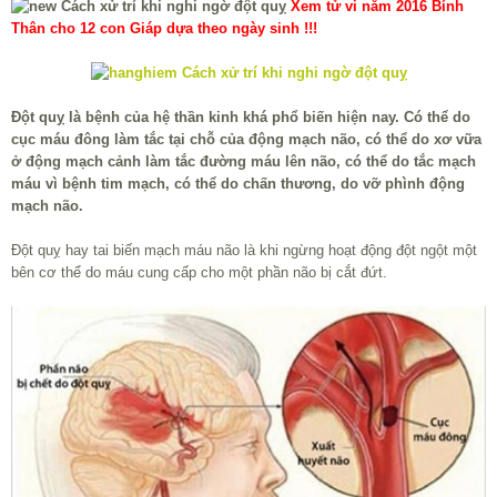
Xem tử vi năm 2016 Bính
Thân cho 12 con Giáp dựa theo ngày sinh !!!
Đột quỵ là bệnh của hệ thần kinh khá phổ biến hiện nay. Có thể do
cục máu đông làm tắc tại chỗ của động mạch não, có thể do xơ vữa
ở động mạch cảnh làm tắc đường máu lên não, có thể do tắc mạch
máu vì bệnh tim mạch, có thể do chấn thương, do vỡ phình động
mạch não.
Đột quỵ hay tai biến mạch máu não là khi ngừng hoạt động đột ngột một
bên cơ thể do máu cung cấp cho một phần não bị cắt đứt.