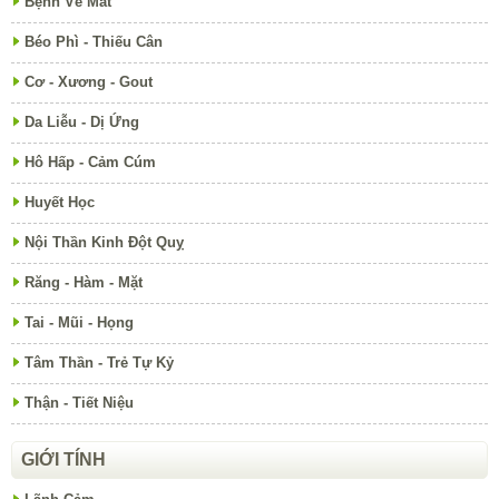
Bệnh Về Mắt
Béo Phì - Thiếu Cân
Cơ - Xương - Gout
Da Liễu - Dị Ứng
Hô Hấp - Cảm Cúm
Huyết Học
Nội Thần Kinh Đột Quỵ
Răng - Hàm - Mặt
Tai - Mũi - Họng
Tâm Thần - Trẻ Tự Kỷ
Thận - Tiết Niệu
GIỚI TÍNH