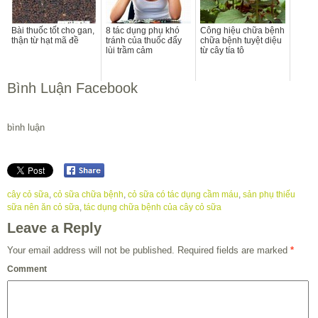
Bài thuốc tốt cho gan,
8 tác dụng phụ khó
Công hiệu chữa bệnh
thận từ hạt mã đề
tránh của thuốc đẩy
chữa bệnh tuyệt diệu
lùi trầm cảm
từ cây tía tô
Bình Luận Facebook
bình luận
cây cỏ sữa
,
cỏ sữa chữa bệnh
,
cỏ sữa có tác dụng cầm máu
,
sản phụ thiếu
sữa nên ăn cỏ sữa
,
tác dụng chữa bệnh của cây cỏ sữa
Leave a Reply
Your email address will not be published.
Required fields are marked
*
Comment