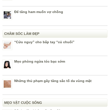
Để tăng ham muốn vợ chồng
CHĂM SÓC LÀM ĐẸP
“Cứu nguy” cho bắp tay “củ chuối”
Mẹo phòng ngừa tóc bạc sớm
Những thủ phạm gây tăng sắc tố da vùng mặt
MẸO VẶT CUỘC SỐNG