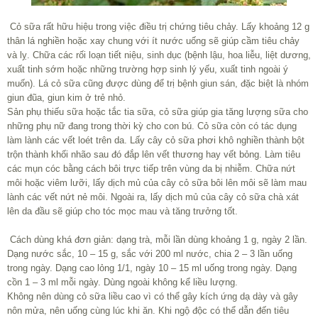
Cỏ sữa rất hữu hiệu trong việc điều trị chứng tiêu chảy. Lấy khoảng 12 g
thân lá nghiền hoặc xay chung với ít nước uống sẽ giúp cầm tiêu chảy
và lỵ. Chữa các rối loạn tiết niệu, sinh dục (bệnh lậu, hoa liễu, liệt dương,
xuất tinh sớm hoặc những trường hợp sinh lý yếu, xuất tinh ngoài ý
muốn). Lá cỏ sữa cũng được dùng để trị bệnh giun sán, đặc biệt là nhóm
giun đũa, giun kim ở trẻ nhỏ.
Sản phụ thiếu sữa hoặc tắc tia sữa, cỏ sữa giúp gia tăng lượng sữa cho
những phụ nữ đang trong thời kỳ cho con bú. Cỏ sữa còn có tác dụng
làm lành các vết loét trên da. Lấy cây cỏ sữa phơi khô nghiền thành bột
trộn thành khối nhão sau đó đắp lên vết thương hay vết bỏng. Làm tiêu
các mụn cóc bằng cách bôi trực tiếp trên vùng da bị nhiễm. Chữa nứt
môi hoặc viêm lưỡi, lấy dịch mủ của cây cỏ sữa bôi lên môi sẽ làm mau
lành các vết nứt nẻ môi. Ngoài ra, lấy dịch mủ của cây cỏ sữa chà xát
lên da đầu sẽ giúp cho tóc mọc mau và tăng trưởng tốt.
Cách dùng khá đơn giản: dạng trà, mỗi lần dùng khoảng 1 g, ngày 2 lần.
Dạng nước sắc, 10 – 15 g, sắc với 200 ml nước, chia 2 – 3 lần uống
trong ngày. Dạng cao lỏng 1/1, ngày 10 – 15 ml uống trong ngày. Dạng
cồn 1 – 3 ml mỗi ngày. Dùng ngoài không kể liều lượng.
Không nên dùng cỏ sữa liều cao vì có thể gây kích ứng dạ dày và gây
nôn mửa, nên uống cùng lúc khi ăn. Khi ngộ độc có thể dẫn đến tiêu