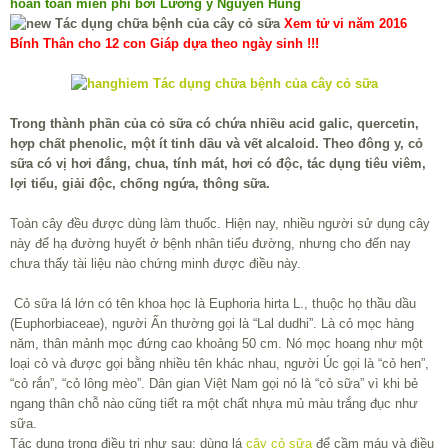
hoàn toàn miễn phí bởi Lương y Nguyễn Hùng
Xem tử vi năm 2016
Bính Thân cho 12 con Giáp dựa theo ngày sinh !!!
Trong thành phần của cỏ sữa có chứa nhiều acid galic, quercetin,
hợp chất phenolic, một ít tinh dầu và vết alcaloid. Theo đông y, cỏ
sữa có vị hơi đắng, chua, tính mát, hơi có độc, tác dụng tiêu viêm,
lợi tiểu, giải độc, chống ngứa, thông sữa.
Toàn cây đều được dùng làm thuốc. Hiện nay, nhiều người sử dụng cây
này để hạ đường huyết ở bệnh nhân tiểu đường, nhưng cho đến nay
chưa thấy tài liệu nào chứng minh được điều này.
Cỏ sữa lá lớn có tên khoa học là Euphoria hirta L., thuộc họ thầu dầu
(Euphorbiaceae), người Ấn thường gọi là “Lal dudhi”. Là cỏ mọc hàng
năm, thân mảnh mọc đứng cao khoảng 50 cm. Nó mọc hoang như một
loại cỏ và được gọi bằng nhiều tên khác nhau, người Úc gọi là “cỏ hen”,
“cỏ rắn”, “cỏ lông mèo”. Dân gian Việt Nam gọi nó là “cỏ sữa” vì khi bẻ
ngang thân chỗ nào cũng tiết ra một chất nhựa mủ màu trắng đục như
sữa.
Tác dụng trong điều trị như sau: dùng lá
cây cỏ sữa
để cầm máu và điều