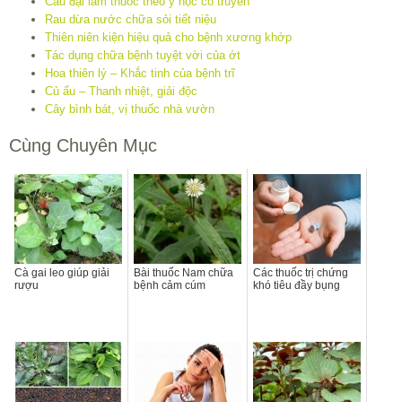
Câu đại làm thuốc theo y học cổ truyền
Rau dừa nước chữa sỏi tiết niệu
Thiên niên kiện hiệu quả cho bệnh xương khớp
Tác dụng chữa bệnh tuyệt vời của ớt
Hoa thiên lý – Khắc tinh của bệnh trĩ
Củ ấu – Thanh nhiệt, giải độc
Cây bình bát, vị thuốc nhà vườn
Cùng Chuyên Mục
Cà gai leo giúp giải
Bài thuốc Nam chữa
Các thuốc trị chứng
rượu
bệnh cảm cúm
khó tiêu đầy bụng