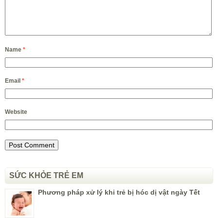
Name
*
Email
*
Website
SỨC KHỎE TRẺ EM
Phương pháp xử lý khi trẻ bị hóc dị vật ngày Tết