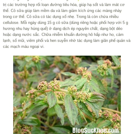
trị các trường hợp rối loạn đường tiêu hóa, giúp hạ sốt và làm mát cơ
thể. Cỏ sữa giúp làm mềm da và làm giảm kích ứng các màng nhày
trong cơ thể. Cỏ sữa có tác dụng xổ nhẹ. Trong lá còn chứa nhiều
cellulose. Mỗi ngày dùng 15 g cỏ sữa (dùng riêng hoặc phối hợp với 5 g
hương nhu hay húng quế) ở dạng dịch ép nguyên chất, dạng bột dẻo
hoặc dạng nước sắc. Chữa nhiễm khuẩn đường hô hấp như ho, cảm
lạnh, sổ mũi, viêm phổi và hen suyễn nhờ tác dụng làm giãn phế quản và
các mạch máu ngoại vi.