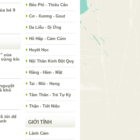
Béo Phì - Thiếu Cân
của bé 9
Cơ - Xương - Gout
Da Liễu - Dị Ứng
Hô Hấp - Cảm Cúm
Huyết Học
i” của
 vùng kín
Nội Thần Kinh Đột Quỵ
Răng - Hàm - Mặt
Tai - Mũi - Họng
 nguyệt
à khó
Tâm Thần - Trẻ Tự Kỷ
Thận - Tiết Niệu
ồ lót để
ạnh
GIỚI TÍNH
Lãnh Cảm