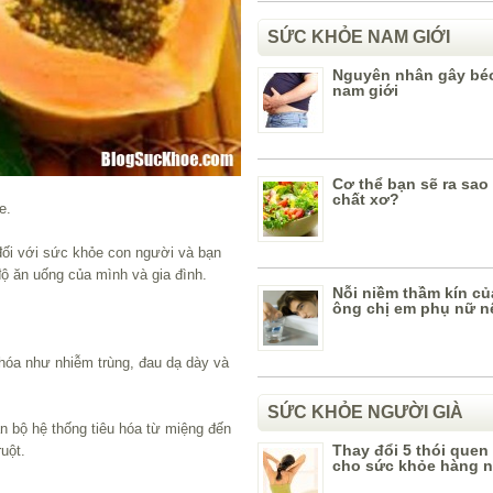
SỨC KHỎE NAM GIỚI
Nguyên nhân gây béo
nam giới
Cơ thể bạn sẽ ra sao
chất xơ?
e.
đối với sức khỏe con người và bạn
ộ ăn uống của mình và gia đình.
Nỗi niềm thầm kín củ
ông chị em phụ nữ n
 hóa như nhiễm trùng, đau dạ dày và
SỨC KHỎE NGƯỜI GIÀ
n bộ hệ thống tiêu hóa từ miệng đến
Thay đổi 5 thói quen
ruột.
cho sức khỏe hàng 