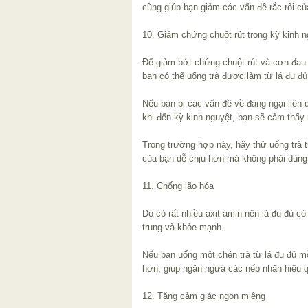
cũng giúp bạn giảm các vấn đề rắc rối củ
10. Giảm chứng chuột rút trong kỳ kinh n
Để giảm bớt chứng chuột rút và cơn đau 
bạn có thể uống trà được làm từ lá đu đủ 
Nếu bạn bị các vấn đề về đáng ngại liên 
khi đến kỳ kinh nguyệt, bạn sẽ cảm thấy 
Trong trường hợp này, hãy thử uống trà t
của bạn dễ chịu hơn mà không phải dùng
11. Chống lão hóa
Do có rất nhiều axit amin nên lá đu đủ có
trung và khỏe mạnh.
Nếu bạn uống một chén trà từ lá đu đủ mỗ
hơn, giúp ngăn ngừa các nếp nhăn hiệu 
12. Tăng cảm giác ngon miệng