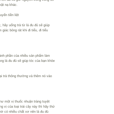
mặt nạ khác.
uyến tiền liệt
, hãy uống trà từ lá đu đủ sẽ giúp
iác bỏng rát khi đi tiểu, đi tiểu
hành phần của nhiều sản phẩm làm
ng lá đu đủ sẽ giúp tóc của bạn khỏe
ại trà thông thường và thêm nó vào
hư một vị thuốc nhuận tràng tuyệt
 vị của loại trái cây này thì hãy thử
hờ có nhiều chất xơ nên lá đu đủ