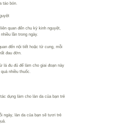
a táo bón.
guyệt
liên quan đến chu kỳ kinh nguyệt,
nhiều lần trong ngày.
quan đến nội tiết hoặc tử cung, mỗi
rất đau đớn.
ừ lá đu đủ để làm cho giai đoạn này
 quá nhiều thuốc.
 tác dụng làm cho làn da của bạn trẻ
i ngày, làn da của bạn sẽ tươi trẻ
quả.