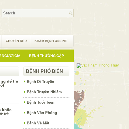
»
CHUYÊN ĐỀ
KHÁM BỆNH ONLINE
 NGƯỜI GIÀ
BỆNH THƯỜNG GẶP
BỆNH PHỔ BIẾN
ng để trẻ
Bệnh Di Truyền
sốt
Bệnh Truyền Nhiễm
Bệnh Tuổi Teen
h khắc
Bệnh Văn Phòng
ở trẻ
Bệnh Về Mắt