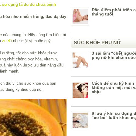
Đặc điểm phát triển 
tháng tuổi
iêu hóa như nhiễm trùng, đau dạ dày
e của chúng ta. Hãy cùng tìm hiểu tại
lá
đu đủ
như một vị thuốc quý.
SỨC KHỎE PHỤ NỮ
 bổ dưỡng, tốt cho sức khỏe được
3 sai lầm “chết ngườ
phụ nữ khi chăm sóc
ợng chất chống oxy hóa, vitamin,
i quả này luôn được ưu tiên hàng đầu
 lành mạnh.
Cách để chu kỳ kinh
 ích thú vị cho sức khoẻ của bạn
không còn mệt mỏi v
ác dụng kỳ diệu của nó.
chịu
6 lưu ý khi sử dụng đ
“cô bé” luôn khỏe m