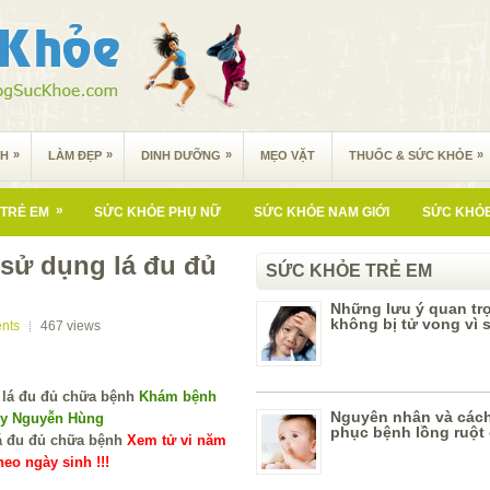
»
»
»
»
NH
LÀM ĐẸP
DINH DƯỠNG
MẸO VẶT
THUỐC & SỨC KHỎE
»
TRẺ EM
SỨC KHỎE PHỤ NỮ
SỨC KHỎE NAM GIỚI
SỨC KHỎE
c sử dụng lá đu đủ
SỨC KHỎE TRẺ EM
Những lưu ý quan trọ
không bị tử vong vì 
nts
467
views
Khám bệnh
Nguyên nhân và các
 y Nguyễn Hùng
phục bệnh lồng ruột 
Xem tử vi năm
eo ngày sinh !!!