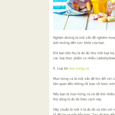
Nghiện đường là một vấn đề nghiêm trọng
ảnh hưởng đến sức khỏe của bạn.
Khi bạn tiêu thụ lá đu đủ như một loại tr
các loại thực phẩm có nhiều carbohydra
6. Loại bỏ
mụn trứng cá
Mụn trứng cá là một vấn đề lớn đối với c
liên quan đến những rối loạn về hoóc môn
Nếu bạn bị mụn trứng cá và đã thử nhiề
thử dùng lá đu đủ theo cách này.
Hãy chuẩn bị một ít lá đu đủ và trộn với
tố để tạo ra một hỗn hợp. Sau đó bạn đắ