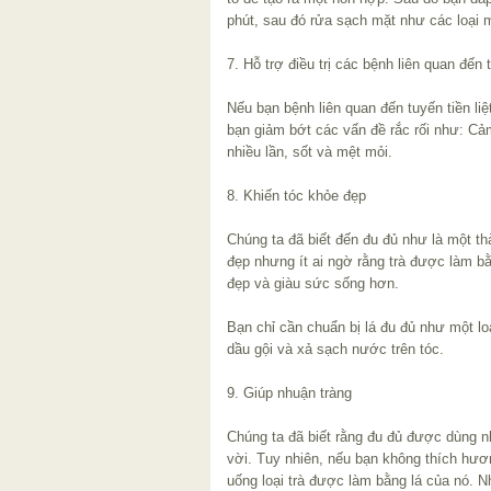
phút, sau đó rửa sạch mặt như các loại 
7. Hỗ trợ điều trị các bệnh liên quan đến t
Nếu bạn bệnh liên quan đến tuyến tiền liệt
bạn giảm bớt các vấn đề rắc rối như: Cảm g
nhiều lần, sốt và mệt mỏi.
8. Khiến tóc khỏe đẹp
Chúng ta đã biết đến đu đủ như là một t
đẹp nhưng ít ai ngờ rằng trà được làm bằ
đẹp và giàu sức sống hơn.
Bạn chỉ cần chuẩn bị lá đu đủ như một lo
dầu gội và xả sạch nước trên tóc.
9. Giúp nhuận tràng
Chúng ta đã biết rằng đu đủ được dùng n
vời. Tuy nhiên, nếu bạn không thích hương
uống loại trà được làm bằng lá của nó. N