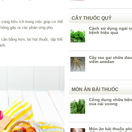
CÂY THUỐC QUÝ
 cùng hữu ích trong việc giúp cơ thể
không gây ra các phản ứng phụ.
Cách sử dụng ngải 
bệnh hiệu quả
 cân bằng hơn, bỏ hút thuốc, tập thể
anh.
Cây rau gai chữa đa
viêm amiđan
MÓN ĂN BÀI THUỐC
Công dụng chữa bệnh
của cải xoong
Món ăn bài thuốc ph