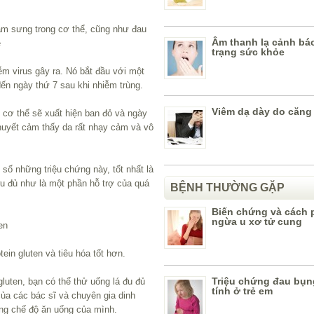
ảm sưng trong cơ thể, cũng như đau
Âm thanh lạ cảnh báo
e
trạng sức khỏe
ễm virus gây ra. Nó bắt đầu với một
ến ngày thứ 7 sau khi nhiễm trùng.
Viêm dạ dày do căng
n cơ thể sẽ xuất hiện ban đỏ và ngày
huyết cảm thấy da rất nhạy cảm và vô
 số những triệu chứng này, tốt nhất là
đu đủ như là một phần hỗ trợ của quá
BỆNH THƯỜNG GẶP
Biến chứng và cách
ngừa u xơ tử cung
en
ein gluten và tiêu hóa tốt hơn.
Triệu chứng đau bụ
luten, bạn có thể thử uống lá đu đủ
tính ở trẻ em
của các bác sĩ và chuyên gia dinh
ong chế độ ăn uống của mình.