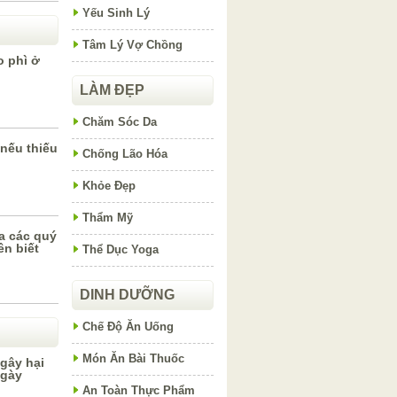
Yếu Sinh Lý
Tâm Lý Vợ Chồng
 phì ở
LÀM ĐẸP
Chăm Sóc Da
 nếu thiếu
Chống Lão Hóa
Khỏe Đẹp
Thẩm Mỹ
a các quý
ên biết
Thể Dục Yoga
DINH DƯỠNG
Chế Độ Ăn Uống
Món Ăn Bài Thuốc
 gây hại
ngày
An Toàn Thực Phẩm