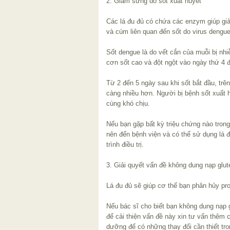
2. Giảm sưng do sốt xuất huyết
Các lá đu đủ có chứa các enzym giúp gi
và cúm liên quan đến sốt do virus dengu
Sốt dengue là do vết cắn của muỗi bị nhi
cơn sốt cao và đột ngột vào ngày thứ 4 đ
Từ 2 đến 5 ngày sau khi sốt bắt đầu, trê
càng nhiều hơn. Người bị bệnh sốt xuất 
cùng khó chịu.
Nếu bạn gặp bất kỳ triệu chứng nào trong
nên đến bệnh viện và có thể sử dụng lá 
trình điều trị.
3. Giải quyết vấn đề không dung nạp glut
Lá đu đủ sẽ giúp cơ thể bạn phân hủy prot
Nếu bác sĩ cho biết bạn không dung nạp g
để cải thiện vấn đề này xin tư vấn thêm 
dưỡng để có những thay đổi cần thiết tr