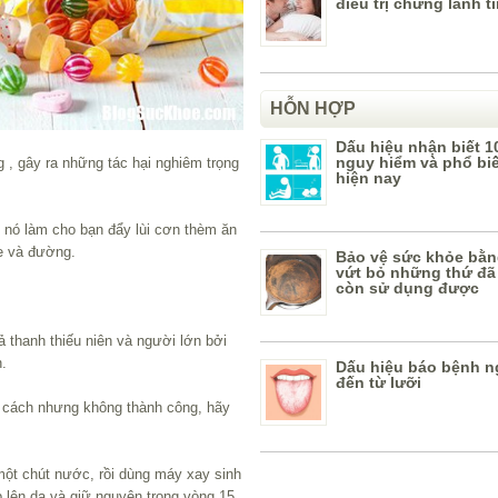
điều trị chứng lãnh t
HỖN HỢP
Dấu hiệu nhận biết 1
nguy hiểm và phổ bi
 , gây ra những tác hại nghiêm trọng
hiện nay
à, nó làm cho bạn đẩy lùi cơn thèm ăn
te và đường.
Bảo vệ sức khỏe bằn
vứt bỏ những thứ đã
còn sử dụng được
ả thanh thiếu niên và người lớn bởi
.
Dấu hiệu báo bệnh n
đến từ lưỡi
u cách nhưng không thành công, hãy
 một chút nước, rồi dùng máy xay sinh
p lên da và giữ nguyên trong vòng 15