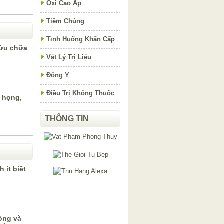
Oxi Cao Áp
Tiêm Chủng
Tình Huống Khẩn Cấp
cứu chữa
Vật Lý Trị Liệu
Đông Y
Điều Trị Không Thuốc
u họng,
THÔNG TIN
 ít biết
òng và