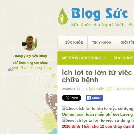
SỨC KHỎE
TIN Y KHOA
GIỚI TÍ
»
MẸ TRÒN CON VUÔNG
SỨC KHỎE 
Ích lợi to lớn từ việ
chữa bệnh
25/08/2017
Cây Thuốc Quý
No comme
Online hoàn toàn miễn phí bởi Lương
2016 Bính Thân cho 12 con Giáp dựa th