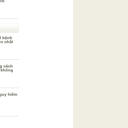
inh
0 bệnh
ến nhất
g cách
 không
guy hiểm