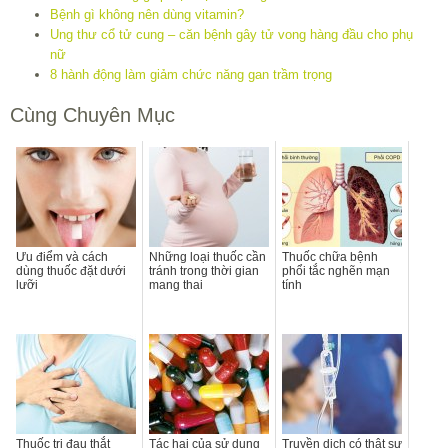
Bệnh gì không nên dùng vitamin?
Ung thư cổ tử cung – căn bệnh gây tử vong hàng đầu cho phụ
nữ
8 hành động làm giảm chức năng gan trầm trọng
Cùng Chuyên Mục
Ưu điểm và cách
Những loại thuốc cần
Thuốc chữa bệnh
dùng thuốc đặt dưới
tránh trong thời gian
phổi tắc nghẽn mạn
lưỡi
mang thai
tính
Thuốc trị đau thắt
Tác hại của sử dụng
Truyền dịch có thật sự