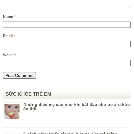
Name
*
Email
*
Website
SỨC KHỎE TRẺ EM
Những điều mẹ cần nhớ khi bắt đầu cho trẻ ăn thức
ăn thô
6 cách giảm thiểu tác hại bức xạ của máy tính