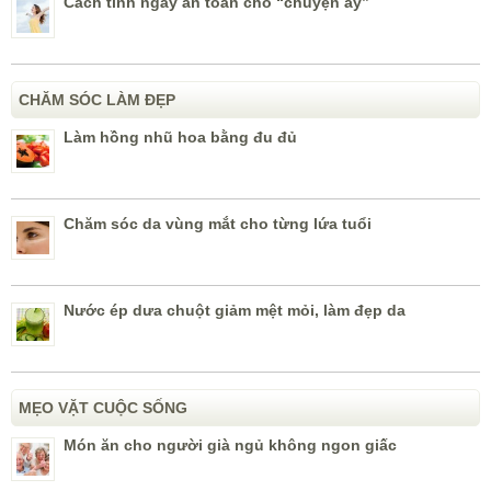
Cách tính ngày an toàn cho “chuyện ấy”
CHĂM SÓC LÀM ĐẸP
Làm hồng nhũ hoa bằng đu đủ
Chăm sóc da vùng mắt cho từng lứa tuổi
Nước ép dưa chuột giảm mệt mỏi, làm đẹp da
MẸO VẶT CUỘC SỐNG
Món ăn cho người già ngủ không ngon giấc