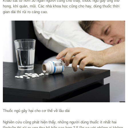
Khảo sát từ hơn 30 ngàn người cũng cho thấy, thuốc ngủ gây ung thư
họng, khí quản, mũi. Các nhà khoa học cũng cho hay, dùng thuốc thời
gian dài thì rủi ro càng cao.
Thuốc ngủ gây hại cho cơ thể về lâu dài
Nghiên cứu cũng phát hiện thấy, những người dùng thuốc ít nhất hai
lần/tuần thì rủi ro ung thư hô hấp cao hơn 2,5 lần so với những ai không