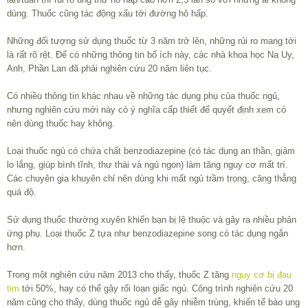
dùng. Thuốc cũng tác động xấu tới đường hô hấp.
Những đối tượng sử dụng thuốc từ 3 năm trở lên, những rủi ro mang tới
là rất rõ rệt. Để có những thông tin bổ ích này, các nhà khoa học Na Uy,
Anh, Phần Lan đã phải nghiên cứu 20 năm liên tục.
Có nhiều thông tin khác nhau về những tác dụng phụ của thuốc ngủ,
nhưng nghiên cứu mới này có ý nghĩa cấp thiết để quyết định xem có
nên dùng thuốc hay không.
Loại thuốc ngủ có chứa chất benzodiazepine (có tác dụng an thần, giảm
lo lắng, giúp bình tĩnh, thư thái và ngủ ngon) làm tăng nguy cơ mất trí.
Các chuyên gia khuyên chỉ nên dùng khi mất ngủ trầm trọng, căng thẳng
quá độ.
Sử dụng thuốc thường xuyên khiến bạn bị lệ thuộc và gây ra nhiều phản
ứng phụ. Loại thuốc Z tựa như benzodiazepine song có tác dụng ngắn
hơn.
Trong một nghiên cứu năm 2013 cho thấy, thuốc Z tăng
nguy cơ bị đau
tim
tới 50%, hay có thể gây rối loạn giấc ngủ. Công trình nghiên cứu 20
năm cũng cho thấy, dùng thuốc ngủ dễ gây nhiễm trùng, khiến tế bào ung