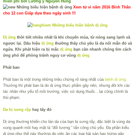
miễn phí bởi Lương y Nguyễn Hùng
Xem tử vi năm 2016 Bính Thân
cho 12 con Giáp dựa theo ngày sinh !!!
Dị ứng
thời tiết nhiều nhất là khi chuyển mùa, từ nóng sang lạnh và
ngược lại. Dấu hiệu
dị ứng
thường thấy chủ yếu là da nổi mẫn đỏ và
ngứa. Khi phát hiện ra bị mắc
dị ứng
bạn cần nhanh chóng tìm cách
ứng phó để phòng tránh nguy cơ vùng
dị ứng
Phát ban
Phát ban là một trong những triệu chứng rõ ràng nhất của
bệnh dị ứng
.
Thường thì phát ban là do dị ứng thực phẩm gây nên, nhưng đôi khi các
tác nhân như yếu tố môi trường, việc sử dụng thuốc…lại cũng chính là
thủ phạm.
Da bị sưng rộp
hay tấy đỏ
Dị ứng thường khiến cho làn da của bạn bị sưng tấy, đặc biệt là vùng da
xung quanh môi hay mặt là “đối tượng “ tấn công chủ yếu. Đa phần kiểu
dị ứng như thế này thường do việc ăn các loại hải sản hay trứng gây