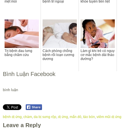
mệt mỏi
bệnh trĩ ngoại
khỏe tuyến tiền liệt
Trị bệnh đau lưng
Cách phòng chống
Làm gì khi trẻ có nguy
bằng châm cứu
bệnh rối loạn cương
cơ mắc bệnh đái tháo
dương
đường?
Bình Luận Facebook
bình luận
bệnh dị ứng
,
chàm
,
da bị sưng rộp
,
dị ứng
,
mẩn đỏ
,
táo bón
,
viêm mũi dị ứng
Leave a Reply