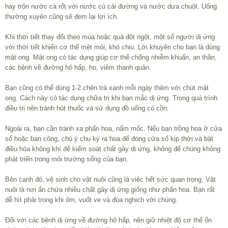
hay trộn nước cà rốt với nước củ cải đường và nước dưa chuột. Uống
thường xuyên cũng sẽ đem lại lợi ích.
Khi thời tiết thay đổi theo mùa hoặc quá đột ngột, một số người dị ứng
với thời tiết khiến cơ thể mệt mỏi, khó chịu. Lời khuyên cho bạn là dùng
mật ong. Mật ong có tác dụng giúp cơ thể chống nhiễm khuẩn, an thần,
các bệnh về đường hô hấp, ho, viêm thanh quản.
Bạn cũng có thể dùng 1-2 chén trà xanh mỗi ngày thêm với chút mật
ong. Cách này có tác dụng chữa trị khi bạn mắc dị ứng. Trong quá trình
điều trị nên tránh hút thuốc và sử dụng đồ uống có cồn.
Ngoài ra, bạn cần tránh xa phấn hoa, nấm mốc. Nếu bạn trồng hoa ở cửa
sổ hoặc ban công, chú ý chu kỳ ra hoa để đóng cửa sổ kịp thời và bật
điều hòa không khí để kiểm soát chất gây dị ứng, không để chúng không
phát triển trong môi trường sống của bạn.
Bên cạnh đó, vệ sinh cho vật nuôi cũng là việc hết sức quan trọng. Vật
nuôi là nơi ẩn chứa nhiều chất gây dị ứng giống như phấn hoa. Bạn rất
dễ hít phải trong khi ôm, vuốt ve và đùa nghịch với chúng.
Đối với các bệnh dị ứng về đường hô hấp, nên giữ nhiệt độ cơ thể ổn