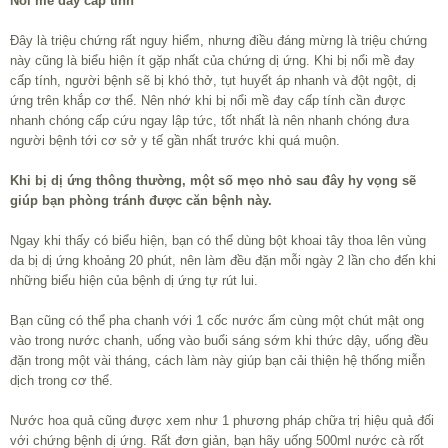
Nổi mề đay cấp tính
Đây là triệu chứng rất nguy hiểm, nhưng điều đáng mừng là triệu chứng
này cũng là biểu hiện ít gặp nhất của chứng dị ứng. Khi bị nổi mề đay
cấp tính, người bệnh sẽ bị khó thở, tụt huyết áp nhanh và đột ngột, dị
ứng trên khắp cơ thể. Nên nhớ khi bị nổi mề đay cấp tính cần được
nhanh chóng cấp cứu ngay lập tức, tốt nhất là nên nhanh chóng đưa
người bệnh tới cơ sở y tế gần nhất trước khi quá muộn.
Khi bị dị ứng thông thường, một số mẹo nhỏ sau đây hy vọng sẽ
giúp bạn phòng tránh được căn bệnh này.
Ngay khi thấy có biểu hiện, bạn có thể dùng bột khoai tây thoa lên vùng
da bị dị ứng khoảng 20 phút, nên làm đều đặn mỗi ngày 2 lần cho đến khi
những biểu hiện của bệnh dị ứng tự rút lui.
Bạn cũng có thể pha chanh với 1 cốc nước ấm cùng một chút mật ong
vào trong nước chanh, uống vào buổi sáng sớm khi thức dậy, uống đều
đặn trong một vài tháng, cách làm này giúp bạn cải thiện hệ thống miễn
dịch trong cơ thể.
Nước hoa quả cũng được xem như 1 phương pháp chữa trị hiệu quả đối
với chứng bệnh dị ứng. Rất đơn giản, bạn hãy uống 500ml nước cà rốt