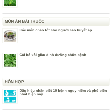
MÓN ĂN BÀI THUỐC
Các món cháo tốt cho người cao huyết áp
Cải bó xôi giàu dinh dưỡng chữa bệnh
HỖN HỢP
Dấu hiệu nhận biết 10 bệnh nguy hiểm và phổ biến
nhất hiện nay