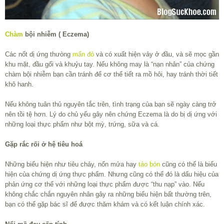
Chàm
bội nhiễm ( Eczema)
Các nốt dị ứng thưòng
mẩn đỏ
và có xuất hiện vảy ở đầu, và sẽ mọc gần
khu mặt, đầu gối và khuỷu tay. Nếu không may là “nạn nhân” của chứng
chàm bội nhiễm bạn cần tránh để cơ thể tiết ra mồ hôi, hay tránh thời tiết
khô hanh.
Nếu không tuân thủ nguyên tắc trên, tình trạng của bạn sẽ ngày càng trở
nên tồi tệ hơn. Lý do chủ yếu gây nên chứng Eczema là do bị dị ứng với
những loại thực phẩm như bột mỳ, trứng, sữa và cá.
Gặp rắc rối ở hệ tiêu hoá
Những biểu hiện như tiêu chảy, nổn mửa hay
táo bón
cũng có thể là biểu
hiện của chứng dị ứng thực phẩm. Nhưng cũng có thể đó là dấu hiệu của
phản ứng cơ thể với những loại thực phẩm được “thu nạp” vào. Nếu
không chắc chắn nguyên nhân gây ra những biểu hiện bất thường trên,
bạn có thể gặp bác sĩ để được thăm khám và có kết luận chính xác.