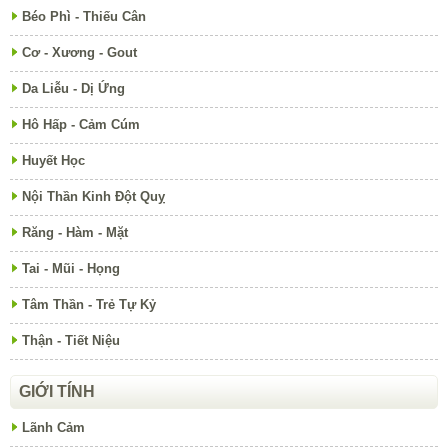
Béo Phì - Thiếu Cân
Cơ - Xương - Gout
Da Liễu - Dị Ứng
Hô Hấp - Cảm Cúm
Huyết Học
Nội Thần Kinh Đột Quỵ
Răng - Hàm - Mặt
Tai - Mũi - Họng
Tâm Thần - Trẻ Tự Kỷ
Thận - Tiết Niệu
GIỚI TÍNH
Lãnh Cảm