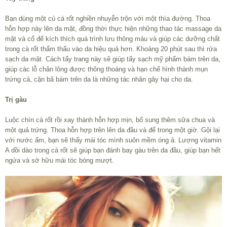
Bạn dùng một củ cà rốt nghiền nhuyễn trộn với một thìa đường. Thoa
hỗn hợp này lên da mặt, đồng thời thực hiện những thao tác massage da
mặt và cổ để kích thích quá trình lưu thông máu và giúp các dưỡng chất
trong cà rốt thẩm thấu vào da hiệu quả hơn. Khoảng 20 phút sau thì rửa
sạch da mặt. Cách tẩy trang này sẽ giúp tẩy sạch mỹ phẩm bám trên da,
giúp các lỗ chân lông được thông thoáng và hạn chế hình thành mụn
trứng cá, cặn bã bám trên da là những tác nhân gây hại cho da.
Trị gàu
Luộc chín cà rốt rồi xay thành hỗn hợp mịn, bổ sung thêm sữa chua và
một quả trứng. Thoa hỗn hợp trên lên da đầu và để trong một giờ. Gội lại
với nước ấm, bạn sẽ thấy mái tóc mình suôn mềm óng ả. Lượng vitamin
A dồi dào trong cà rốt sẽ giúp bạn đánh bay gàu trên da đầu, giúp bạn hết
ngứa và sở hữu mái tóc bóng mượt.