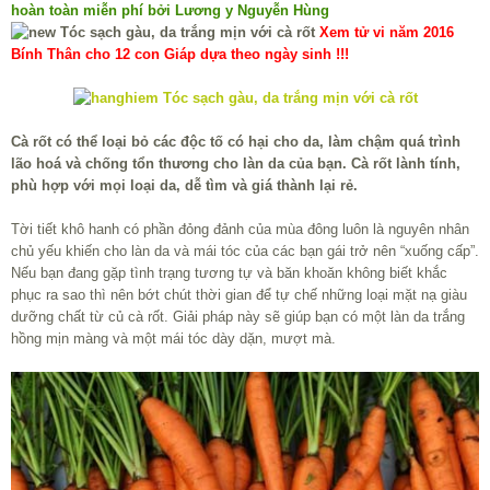
hoàn toàn miễn phí bởi Lương y Nguyễn Hùng
Xem tử vi năm 2016
Bính Thân cho 12 con Giáp dựa theo ngày sinh !!!
Cà rốt có thể loại bỏ các độc tố có hại cho da, làm chậm quá trình
lão hoá và chống tổn thương cho làn da của bạn. Cà rốt lành tính,
phù hợp với mọi loại da, dễ tìm và giá thành lại rẻ.
Tời tiết khô hanh có phần đỏng đảnh của mùa đông luôn là nguyên nhân
chủ yếu khiến cho làn da và mái tóc của các bạn gái trở nên “xuống cấp”.
Nếu bạn đang gặp tình trạng tương tự và băn khoăn không biết khắc
phục ra sao thì nên bớt chút thời gian để tự chế những loại mặt nạ giàu
dưỡng chất từ củ cà rốt. Giải pháp này sẽ giúp bạn có một làn da trắng
hồng mịn màng và một mái tóc dày dặn, mượt mà.