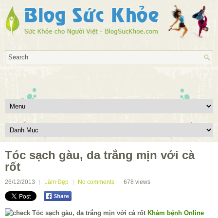
Tóc sạch gàu, da trắng mịn với cà
rốt
26/12/2013
Làm Đẹp
No comments
678
views
Khám bệnh Online