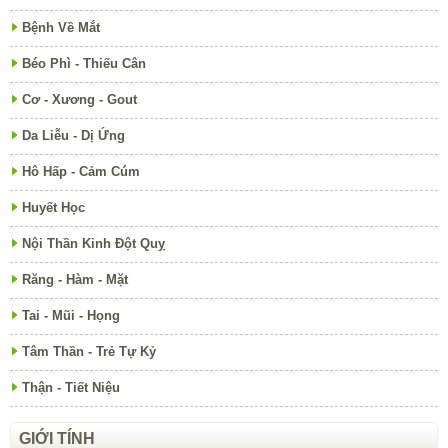
Bệnh Về Mắt
Béo Phì - Thiếu Cân
Cơ - Xương - Gout
Da Liễu - Dị Ứng
Hô Hấp - Cảm Cúm
Huyết Học
Nội Thần Kinh Đột Quỵ
Răng - Hàm - Mặt
Tai - Mũi - Họng
Tâm Thần - Trẻ Tự Kỷ
Thận - Tiết Niệu
GIỚI TÍNH