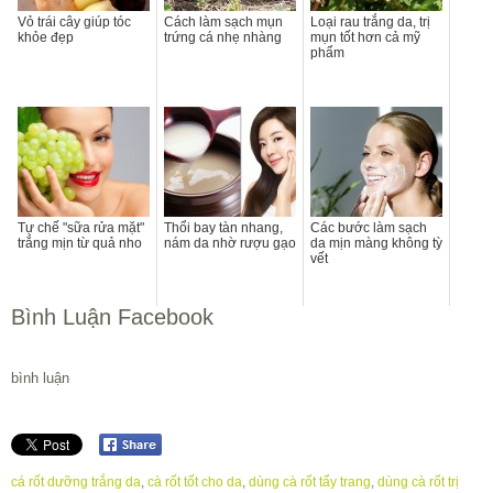
Vỏ trái cây giúp tóc
Cách làm sạch mụn
Loại rau trắng da, trị
khỏe đẹp
trứng cá nhẹ nhàng
mụn tốt hơn cả mỹ
phẩm
Tự chế "sữa rửa mặt"
Thổi bay tàn nhang,
Các bước làm sạch
trắng mịn từ quả nho
nám da nhờ rượu gạo
da mịn màng không tỳ
vết
Bình Luận Facebook
bình luận
cá rốt dưỡng trắng da
,
cà rốt tốt cho da
,
dùng cà rốt tẩy trang
,
dùng cà rốt trị