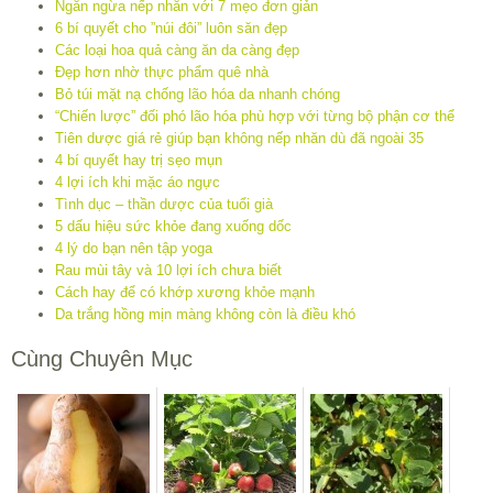
Ngăn ngừa nếp nhăn với 7 mẹo đơn giản
6 bí quyết cho ”núi đôi” luôn săn đẹp
Các loại hoa quả càng ăn da càng đẹp
Đẹp hơn nhờ thực phẩm quê nhà
Bỏ túi mặt nạ chống lão hóa da nhanh chóng
“Chiến lược” đối phó lão hóa phù hợp với từng bộ phận cơ thể
Tiên dược giá rẻ giúp bạn không nếp nhăn dù đã ngoài 35
4 bí quyết hay trị sẹo mụn
4 lợi ích khi mặc áo ngực
Tình dục – thần dược của tuổi già
5 dấu hiệu sức khỏe đang xuống dốc
4 lý do bạn nên tập yoga
Rau mùi tây và 10 lợi ích chưa biết
Cách hay để có khớp xương khỏe mạnh
Da trắng hồng mịn màng không còn là điều khó
Cùng Chuyên Mục