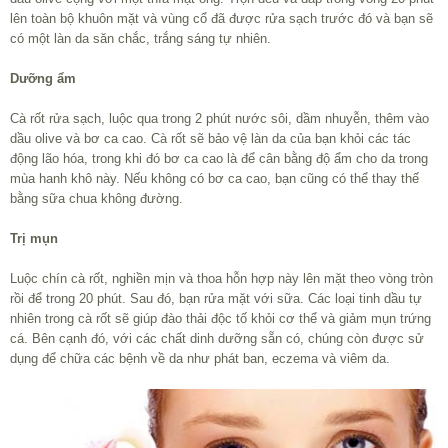
lên toàn bộ khuôn mặt và vùng cổ đã được rửa sạch trước đó và bạn sẽ
có một làn da săn chắc, trắng sáng tự nhiên.
Dưỡng ẩm
Cà rốt rửa sạch, luộc qua trong 2 phút nước sôi, dầm nhuyễn, thêm vào
dầu olive và bơ ca cao. Cà rốt sẽ bảo vệ làn da của bạn khỏi các tác
động lão hóa, trong khi đó bơ ca cao là để cân bằng độ ẩm cho da trong
mùa hanh khô này. Nếu không có bơ ca cao, bạn cũng có thể thay thế
bằng sữa chua không đường.
Trị mụn
Luộc chín cà rốt, nghiền mịn và thoa hỗn hợp này lên mặt theo vòng tròn
rồi để trong 20 phút. Sau đó, bạn rửa mặt với sữa. Các loại tinh dầu tự
nhiên trong cà rốt sẽ giúp đào thải độc tố khỏi cơ thể và giảm mụn trứng
cá. Bên cạnh đó, với các chất dinh dưỡng sẵn có, chúng còn được sử
dụng để chữa các bệnh về da như phát ban, eczema và viêm da.