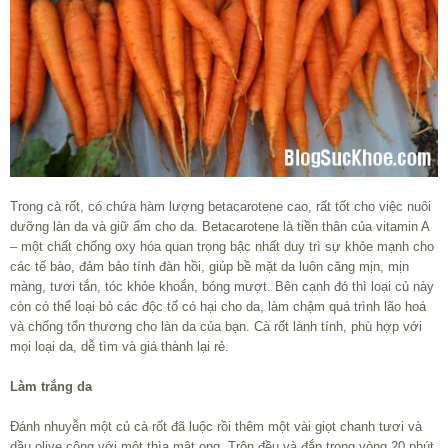
Trong cà rốt, có chứa hàm lượng betacarotene cao, rất tốt cho việc nuôi
dưỡng làn da và giữ ẩm cho da. Betacarotene là tiền thân của vitamin A
– một chất chống oxy hóa quan trọng bậc nhất duy trì sự khỏe mạnh cho
các tế bào, đảm bảo tính đàn hồi, giúp bề mặt da luôn căng mịn, mịn
màng, tươi tắn, tóc khỏe khoắn, bóng mượt. Bên cạnh đó thì loại củ này
còn có thể loại bỏ các độc tố có hại cho da, làm chậm quá trình lão hoá
và chống tổn thương cho làn da của bạn. Cà rốt lành tính, phù hợp với
mọi loại da, dễ tìm và giá thành lại rẻ.
Làm trắng da
Đánh nhuyễn một củ cà rốt đã luộc rồi thêm một vài giọt chanh tươi và
dầu olive cộng với một thìa mật ong. Trộn đều và đắp trong vòng 20 phút