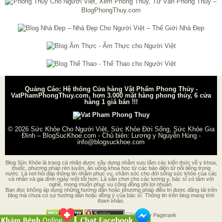
Quảng Cáo: Hệ thống Cửa hàng Vật Phẩm Phong Thủy -
VatPhamPhongThuy.com, hơn 3.000 mặt hàng phong thủy, 6 cửa
hàng 1 giá bán !!!
© 2026
Sức Khỏe Cho Người Việt, Sức Khỏe Đời Sống, Sức Khỏe Gia
Đình – BlogSucKhoe.com
- Chủ biên:
Lương y Nguyễn Hùng
-
info@blogsuckhoe.com
Blog Sức Khỏe là trang cá nhân được xây dựng nhằm sưu tầm các kiến thức về y khoa,
thuốc, phương pháp rèn luyện, ăn uống khoa học từ các báo điện tử nổi tiếng trong
nước. Là nơi hỏi đáp thông tin nhằm phục vụ, chăm sóc cho đời sống sức khỏe của các
cá nhân và gia đình ngày một tốt hơn. Là sân chơi cho các lương y, bác sĩ có tâm với
nghề, mong muốn phục vụ cộng đồng phi lợi nhuận.
Bạn đọc không áp dụng những hướng dẫn hoặc phương pháp điều trị được đăng tải trên
blog mà chưa có sự hướng dẫn hoặc đồng ý của bác sĩ. Thông tin trên blog mang tính
tham khảo.