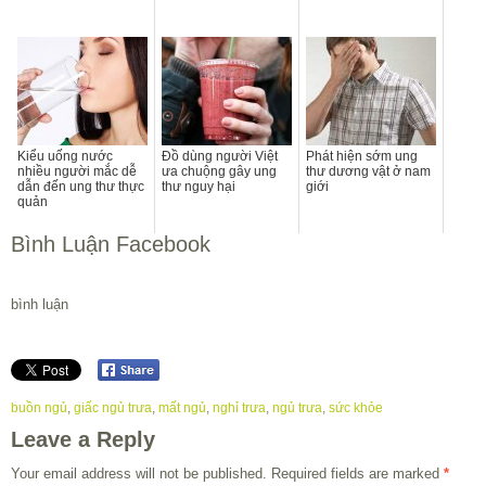
Kiểu uống nước
Đồ dùng người Việt
Phát hiện sớm ung
nhiều người mắc dễ
ưa chuộng gây ung
thư dương vật ở nam
dẫn đến ung thư thực
thư nguy hại
giới
quản
Bình Luận Facebook
bình luận
buồn ngủ
,
giấc ngủ trưa
,
mất ngủ
,
nghỉ trưa
,
ngủ trưa
,
sức khỏe
Leave a Reply
Your email address will not be published.
Required fields are marked
*