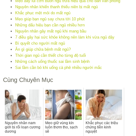
Mẹo đẩy lùi cơn buồn ngủ trưa hiệu quả cho dân văn phòng
Nguyên nhân khiến thanh thiếu niên bị mất ngủ
Khắc phục mệt mỏi do mất ngủ
Mẹo giúp bạn ngủ say chưa tới 10 phút
Những dấu hiệu bạn cần ngủ nhiều hơn
Nguyên nhân gây mất ngủ khi mang bầu
7 điều gây hại sức khỏe không nên làm khi vừa ngủ dậy
Bí quyết cho người mất ngủ
Ăn gì giúp chữa bệnh mất ngủ?
Thời gian ngủ cần thiết cho từng độ tuổi
Những cách uống thuốc sai lầm sinh bệnh
Sai lầm cần bỏ khi uống cà phê nhiều người mắc
Cùng Chuyên Mục
Nguyên nhân nam
Mẹo giữ vùng kín
Khắc phục các triệu
giới bị rối loạn cương
luôn thơm tho, sạch
chứng tiền kinh
dương
sẽ
nguyệt