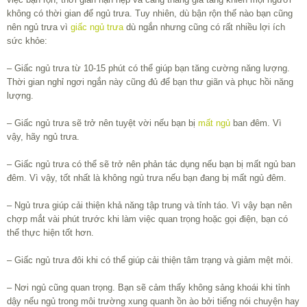
không có thời gian để ngủ trưa. Tuy nhiên, dù bận rộn thế nào bạn cũng
nên ngủ trưa vì
giấc ngủ trưa
dù ngắn nhưng cũng có rất nhiều lợi ích
sức khỏe:
– Giấc ngủ trưa từ 10-15 phút có thể giúp bạn tăng cường năng lượng.
Thời gian nghỉ ngơi ngắn này cũng đủ để bạn thư giãn và phục hồi năng
lượng.
– Giấc ngủ trưa sẽ trở nên tuyệt vời nếu bạn bị
mất ngủ
ban đêm. Vì
vậy, hãy ngủ trưa.
– Giấc ngủ trưa có thể sẽ trở nên phản tác dụng nếu bạn bị mất ngủ ban
đêm. Vì vậy, tốt nhất là không ngủ trưa nếu bạn đang bị mất ngủ đêm.
– Ngủ trưa giúp cải thiện khả năng tập trung và tỉnh táo. Vì vậy bạn nên
chợp mắt vài phút trước khi làm việc quan trọng hoặc gọi điện, bạn có
thể thực hiện tốt hơn.
– Giấc ngủ trưa đôi khi có thể giúp cải thiện tâm trạng và giảm mệt mỏi.
– Nơi ngủ cũng quan trọng. Bạn sẽ cảm thấy không sảng khoái khi tỉnh
dậy nếu ngủ trong môi trường xung quanh ồn ào bởi tiếng nói chuyện hay