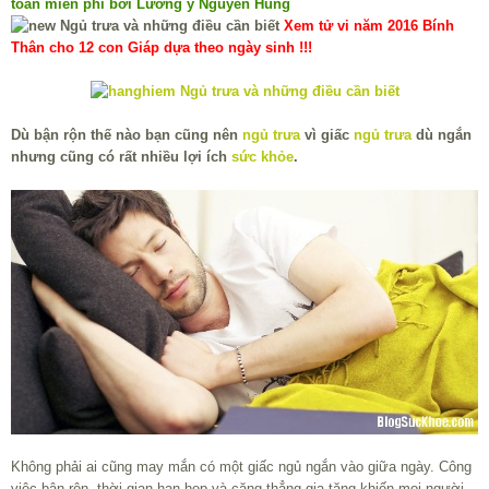
toàn miễn phí bởi Lương y Nguyễn Hùng
Xem tử vi năm 2016 Bính
Thân cho 12 con Giáp dựa theo ngày sinh !!!
Dù bận rộn thế nào bạn cũng nên
ngủ trưa
vì giấc
ngủ trưa
dù ngắn
nhưng cũng có rất nhiều lợi ích
sức khỏe
.
Không phải ai cũng may mắn có một giấc ngủ ngắn vào giữa ngày. Công
việc bận rộn, thời gian hạn hẹp và căng thẳng gia tăng khiến mọi người