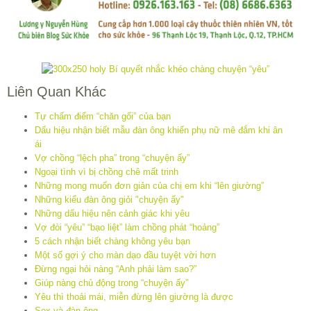
Liên Quan Khác
Tự chấm điểm “chăn gối” của bạn
Dấu hiệu nhận biết mẫu đàn ông khiến phụ nữ mê đắm khi ân
ái
Vợ chồng “lệch pha” trong “chuyện ấy”
Ngoại tình vì bị chồng chê mất trinh
Những mong muốn đơn giản của chị em khi “lên giường”
Những kiểu đàn ông giỏi "chuyện ấy"
Những dấu hiệu nên cảnh giác khi yêu
Vợ đòi “yêu” “bạo liệt” làm chồng phát “hoảng”
5 cách nhận biết chàng không yêu bạn
Một số gợi ý cho màn dạo đầu tuyệt vời hơn
Đừng ngại hỏi nàng “Anh phải làm sao?”
Giúp nàng chủ động trong “chuyện ấy”
Yêu thì thoải mái, miễn đừng lên giường là được
Sex và đàn ông