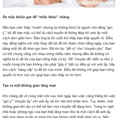
Ăn mặc khiêu gợi để “nhắc khéo” chàng
Nếu bạn cảm thấy “muốn” nhưng lại không thích là người chủ động “gợi
ý”, bộ đồ bạn mặc có thể là cách truyền đi thông điệp tới anh ấy một
cách đơn giản hơn. Đàn ông bị lôi cuốn khi thấy bạn thật quyến rũ. Điều
này đồng nghĩa với việc thay đổi bộ đồ lót nhàm chán hằng ngày của bạn
bằng một bộ đồ khơi gợi hơn. Đã tới lúc “đổi vị” cho “chuyện yêu”. Bạn
có thể chung sống với nhau trong nhiều năm nhưng điều đó không có
nghĩa là tủ đồ lót của bạn trông thật cũ kỹ. Để “chuyện đó” diễn ra như ý
muốn trong khi bạn không cần phải “góp ý” bất cứ điều gì với anh ấy, hãy
tìm cách “nâng cấp” tủ đồ lót của mình. Điều đó không chỉ giúp bạn trông
quyến rũ hơn mà còn giúp bạn cảm thấy tự tin hơn.
Tạo ra một không gian lãng mạn
Khi chàng đã vô cùng mệt mỏi sau một ngày làm việc căng thẳng thì việc
“gợi ý” “chuyện ấy” với anh ấy sẽ trở nên khó khăn hơn. Tuy nhiên, một
không gian êm dịu có thể sẽ làm mọi chuyện dễ dàng hơn. Trang trí ngôi
nhà hoặc phòng ngủ của bạn thật lãng mạn như là một cách để anh ấy
hiểu bạn đang muốn gì trong khi bạn không nhất thiết phải nói ra. Nến,