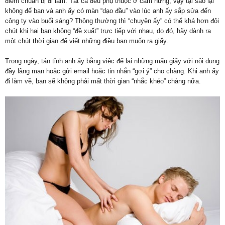
điểm chuẩn bị đi làm. Tất cả đều phụ thuộc ở cảm hứng, vậy tại sao lại
không để bạn và anh ấy có màn “dạo đầu” vào lúc anh ấy sắp sửa đến
công ty vào buổi sáng? Thông thường thì “chuyện ấy” có thể khá hơn đôi
chút khi hai bạn không “đề xuất” trực tiếp với nhau, do đó, hãy dành ra
một chút thời gian để viết những điều bạn muốn ra giấy.
Trong ngày, tán tỉnh anh ấy bằng việc để lại những mẩu giấy với nội dung
đầy lãng mạn hoặc gửi email hoặc tin nhắn “gợi ý” cho chàng. Khi anh ấy
đi làm về, bạn sẽ không phải mất thời gian “nhắc khéo” chàng nữa.