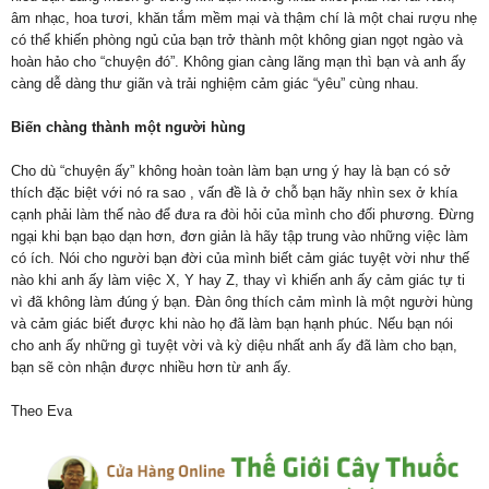
âm nhạc, hoa tươi, khăn tắm mềm mại và thậm chí là một chai rượu nhẹ
có thể khiến phòng ngủ của bạn trở thành một không gian ngọt ngào và
hoàn hảo cho “chuyện đó”. Không gian càng lãng mạn thì bạn và anh ấy
càng dễ dàng thư giãn và trải nghiệm cảm giác “yêu” cùng nhau.
Biến chàng thành một người hùng
Cho dù “chuyện ấy” không hoàn toàn làm bạn ưng ý hay là bạn có sở
thích đặc biệt với nó ra sao , vấn đề là ở chỗ bạn hãy nhìn sex ở khía
cạnh phải làm thế nào để đưa ra đòi hỏi của mình cho đối phương. Đừng
ngại khi bạn bạo dạn hơn, đơn giản là hãy tập trung vào những việc làm
có ích. Nói cho người bạn đời của mình biết cảm giác tuyệt vời như thế
nào khi anh ấy làm việc X, Y hay Z, thay vì khiến anh ấy cảm giác tự ti
vì đã không làm đúng ý bạn. Đàn ông thích cảm mình là một người hùng
và cảm giác biết được khi nào họ đã làm bạn hạnh phúc. Nếu bạn nói
cho anh ấy những gì tuyệt vời và kỳ diệu nhất anh ấy đã làm cho bạn,
bạn sẽ còn nhận được nhiều hơn từ anh ấy.
Theo Eva