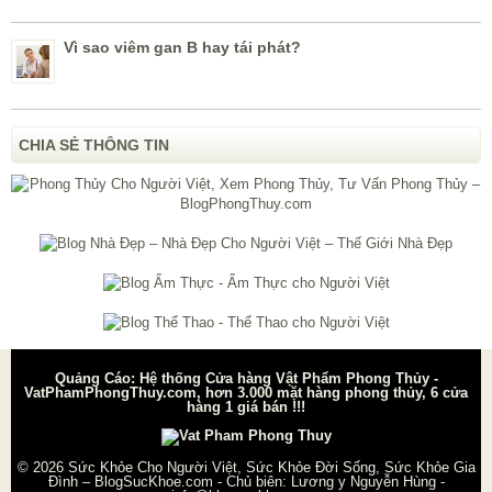
Vì sao viêm gan B hay tái phát?
CHIA SẺ THÔNG TIN
Quảng Cáo: Hệ thống Cửa hàng Vật Phẩm Phong Thủy -
VatPhamPhongThuy.com, hơn 3.000 mặt hàng phong thủy, 6 cửa
hàng 1 giá bán !!!
© 2026
Sức Khỏe Cho Người Việt, Sức Khỏe Đời Sống, Sức Khỏe Gia
Đình – BlogSucKhoe.com
- Chủ biên:
Lương y Nguyễn Hùng
-