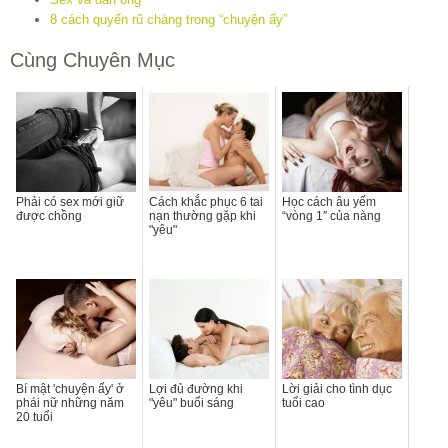
8 cách quyến rũ chàng trong “chuyện ấy”
Cùng Chuyên Mục
Phải có sex mới giữ
Cách khắc phục 6 tai
Học cách âu yếm
được chồng
nạn thường gặp khi
“vòng 1″ của nàng
"yêu"
Bí mật 'chuyện ấy' ở
Lợi đủ đường khi
Lời giải cho tình dục
phái nữ những năm
"yêu" buổi sáng
tuổi cao
20 tuổi