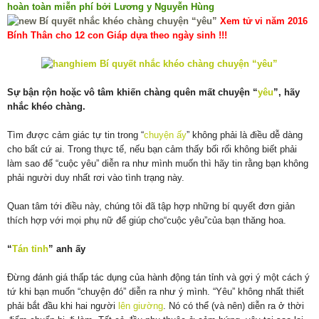
hoàn toàn miễn phí bởi Lương y Nguyễn Hùng
Xem tử vi năm 2016
Bính Thân cho 12 con Giáp dựa theo ngày sinh !!!
Sự bận rộn hoặc vô tâm khiến chàng quên mất chuyện “
yêu
”, hãy
nhắc khéo chàng.
Tìm được cảm giác tự tin trong “
chuyện ấy
” không phải là điều dễ dàng
cho bất cứ ai. Trong thực tế, nếu bạn cảm thấy bối rối không biết phải
làm sao để “cuộc yêu” diễn ra như mình muốn thì hãy tin rằng bạn không
phải người duy nhất rơi vào tình trạng này.
Quan tâm tới điều này, chúng tôi đã tập hợp những bí quyết đơn giản
thích hợp với mọi phụ nữ để giúp cho“cuộc yêu”của bạn thăng hoa.
“
Tán tỉnh
” anh ấy
Đừng đánh giá thấp tác dụng của hành động tán tỉnh và gợi ý một cách ý
tứ khi bạn muốn “chuyện đó” diễn ra như ý mình. “Yêu” không nhất thiết
phải bắt đầu khi hai người
lên giường
. Nó có thể (và nên) diễn ra ở thời