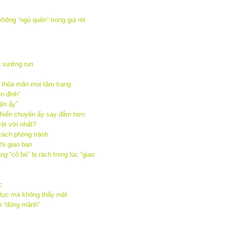
g sướng run
n thỏa mãn mọi tâm trạng
n đỉnh”
ện ấy”
khiến chuyện ấy say đắm hơn
yệt vời nhất?
cách phòng tránh
hi giao ban
g “cô bé” bị rách trong lúc “giao
c
n tục mà không thấy mệt
n “dũng mãnh”