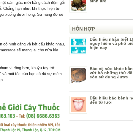
sinh lực
c một cảm giác mới bằng cách đệm gối
. Chẳng hạn như, khi thực hiện tư
 gối xuống dưới hông. Sự nâng đỡ sẽ
HỖN HỢP
Dấu hiệu nhận biết 1
nguy hiểm và phổ bi
n có hình dáng và kết cấu khác nhau,
hiện nay
massage sẽ mang lại cho nửa kia
phạm vi rộng hơn, khuỷu tay trở
Bảo vệ sức khỏe bằn
vứt bỏ những thứ đã
ôi” và mái tóc của bạn có đủ sự mềm
còn sử dụng được
ịn.
Dấu hiệu báo bệnh n
đến từ lưỡi