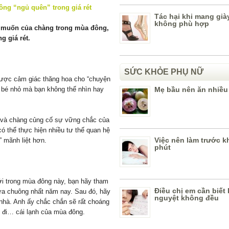
Tác hại khi mang già
không phù hợp
 muốn của chàng trong mùa đông,
g giá rét.
SỨC KHỎE PHỤ NỮ
được cảm giác thăng hoa cho “chuyện
 bé nhỏ mà bạn không thể nhìn hay
Mẹ bầu nên ăn nhiều
n và chàng củng cố sự vững chắc của
ó thể thực hiện nhiều tư thế quan hệ
Việc nên làm trước k
 mãnh liệt hơn.
phút
i trong mùa đông này, bạn hãy tham
Điều chị em cần biết 
ưa chuông nhất năm nay. Sau đó, hãy
nguyệt không đều
 nhà. Anh ấy chắc chắn sẽ rất choáng
 đi… cái lạnh của mùa đông.