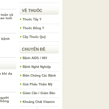
VỀ THUỐC
 toàn và
ao tuổi
Thuốc Tây Y
Thuốc Đông Y
Cây Thuốc Quý
ị bệnh
CHUYÊN ĐỀ
Bệnh AIDS / HIV
Bệnh Nghề Nghiệp
 khi da
Biến Chứng Các Bệnh
Giải Phẩu Thẩm Mỹ
Giảm Cân / Giảm Béo
người
không
Khoáng Chất Vitamin