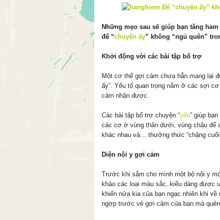
Những mẹo sau sẽ giúp bạn tăng ham
để “
chuyện ấy
” không “ngủ quên” tron
Khởi động với các bài tập bổ trợ
Một cơ thể gợi cảm chưa hẳn mang lại 
ấy”. Yếu tố quan trọng nằm ở các sợi cơ
cảm nhận được.
Các bài tập bổ trợ chuyện “
yêu
” giúp bạ
các cơ ở vùng thân dưới, vùng chậu để c
khác nhau và… thưởng thức “chặng cuối”
Diện nội y gợi cảm
Trước khi sắm cho mình một bộ nội y mớ
khảo các loại màu sắc, kiểu dáng được 
khiến nửa kia của bạn ngạc nhiên khi về
ngợp trước vẻ gợi cảm của bạn mà quên