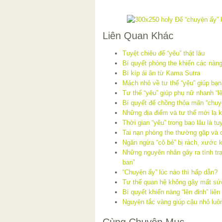
Liên Quan Khác
Tuyệt chiêu để “yêu” thật lâu
Bí quyết phòng the khiến các nàn
Bí kíp ái ân từ Kama Sutra
Mách nhỏ về tư thế “yêu” giúp bạ
Tư thế “yêu” giúp phụ nữ nhanh “lê
Bí quyết để chồng thỏa mãn “chuy
Những địa điểm và tư thế mới lạ 
Thời gian “yêu” trong bao lâu là tu
Tai nạn phòng the thường gặp và 
Ngăn ngừa “cô bé” bị rách, xước k
Những nguyên nhân gây ra tình trạn
ban”
“Chuyện ấy” lúc nào thì hấp dẫn?
Tư thế quan hệ không gây mất sứ
Bí quyết khiến nàng “lên đỉnh” liê
Nguyên tắc vàng giúp cậu nhỏ luô