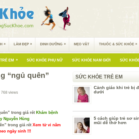
»
»
»
»
NH
LÀM ĐẸP
DINH DƯỠNG
MẸO VẶT
THUỐC & SỨC KHỎE
»
TRẺ EM
SỨC KHỎE PHỤ NỮ
SỨC KHỎE NAM GIỚI
SỨC KHỎE
ng “ngủ quên”
SỨC KHỎE TRẺ EM
Cảnh giác khi trẻ bị
dưới
768
views
Khám bệnh
5 cách giúp trẻ sơ s
 y Nguyễn Hùng
mũi dễ thở hơn
Xem tử vi năm
eo ngày sinh !!!