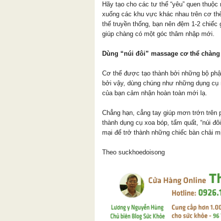
Hãy tạo cho các tư thế “yêu” quen thuộ
xuống các khu vực khác nhau trên cơ thể
thế truyền thống, bạn nên đệm 1-2 chiếc
giúp chàng có một góc thâm nhập mới.
Dùng “núi đôi” massage cơ thể chàng
Cơ thể được tạo thành bởi những bộ phậ
bởi vậy, dùng chúng như những dụng cụ 
của bạn cảm nhận hoàn toàn mới lạ.
Chẳng hạn, cẳng tay giúp mơn trớn trên 
thành dụng cụ xoa bóp, tẩm quất, “núi đ
mại để trở thành những chiếc bàn chải m
Theo suckhoedoisong