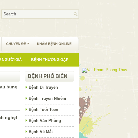
»
CHUYÊN ĐỀ
KHÁM BỆNH ONLINE
 NGƯỜI GIÀ
BỆNH THƯỜNG GẶP
BỆNH PHỔ BIẾN
 đau bụng
Bệnh Di Truyền
Bệnh Truyền Nhiễm
Bệnh Tuổi Teen
inh nghẹt
Bệnh Văn Phòng
Bệnh Về Mắt