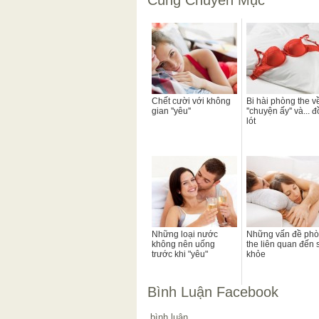
Cùng Chuyên Mục
Chết cười với không
Bi hài phòng the v
gian ''yêu''
''chuyện ấy'' và... đ
lót
Những loại nước
Những vấn đề ph
không nên uống
the liên quan đến 
trước khi "yêu"
khỏe
Bình Luận Facebook
bình luận