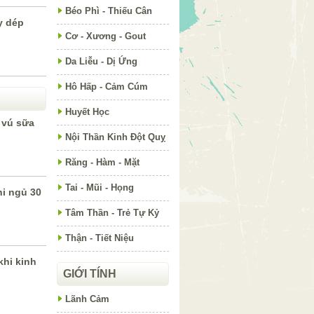
Béo Phì - Thiếu Cân
y dép
Cơ - Xương - Gout
Da Liễu - Dị Ứng
Hô Hấp - Cảm Cúm
Huyết Học
 vú sữa
Nội Thần Kinh Đột Quỵ
Răng - Hàm - Mặt
Tai - Mũi - Họng
hi ngủ 30
Tâm Thần - Trẻ Tự Kỷ
Thận - Tiết Niệu
khi kinh
GIỚI TÍNH
Lãnh Cảm