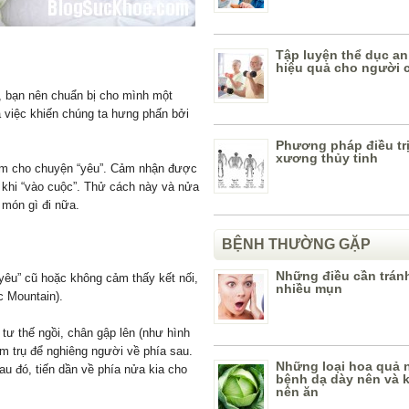
Tập luyện thể dục an
hiệu quả cho người c
, bạn nên chuẩn bị cho mình một
là việc khiến chúng ta hưng phấn bởi
Phương pháp điều tr
xương thủy tinh
ệm cho chuyện “yêu”. Cảm nhận được
 khi “vào cuộc”. Thử cách này và nửa
 món gì đi nữa.
BỆNH THƯỜNG GẶP
Những điều cần tránh
yêu” cũ hoặc không cảm thấy kết nối,
nhiều mụn
c Mountain).
 tư thế ngồi, chân gập lên (như hình
àm trụ để nghiêng người về phía sau.
Những loại hoa quả 
au đó, tiến dần về phía nửa kia cho
bệnh dạ dày nên và 
nên ăn