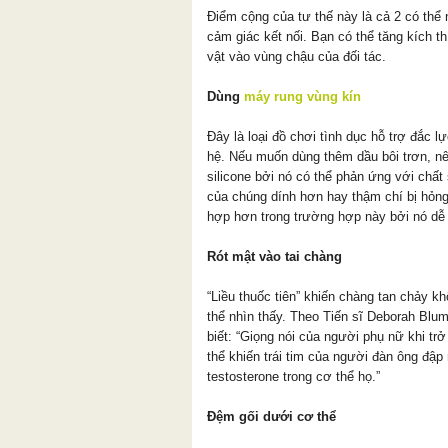
Điểm cộng của tư thế này là cả 2 có thể 
cảm giác kết nối. Bạn có thể tăng kích 
vật vào vùng chậu của đối tác.
Dùng
máy rung vùng kín
Đây là loại đồ chơi tình dục hỗ trợ đắc l
hệ. Nếu muốn dùng thêm dầu bôi trơn, nê
silicone bởi nó có thể phản ứng với chất 
của chúng dính hơn hay thậm chí bị hỏng
hợp hơn trong trường hợp này bởi nó dễ 
Rót mật vào tai chàng
“Liều thuốc tiên” khiến chàng tan chảy kh
thể nhìn thấy. Theo Tiến sĩ Deborah Blum,
biết: “Giọng nói của người phụ nữ khi tr
thể khiến trái tim của người đàn ông đậ
testosterone trong cơ thể họ.”
Đệm gối dưới cơ thể