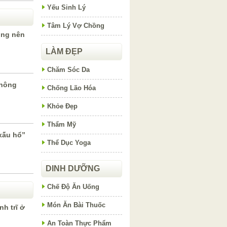
Yếu Sinh Lý
Tâm Lý Vợ Chồng
ông nên
LÀM ĐẸP
Chăm Sóc Da
không
Chống Lão Hóa
Khỏe Đẹp
Thẩm Mỹ
xấu hổ”
Thể Dục Yoga
DINH DƯỠNG
Chế Độ Ăn Uống
Món Ăn Bài Thuốc
h trĩ ở
An Toàn Thực Phẩm