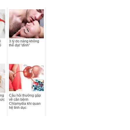
ề
3 lý do nàng không
ồ
thể đạt “đỉnh”
òng
Câu hỏi thường gặp
sức
về căn bệnh
Chlamydia khi quan
hệ tình dục