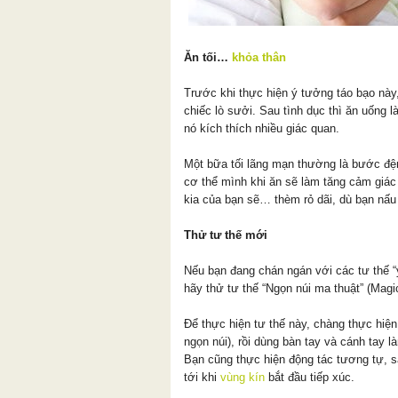
Ăn tối…
khỏa thân
Trước khi thực hiện ý tưởng táo bạo này
chiếc lò sưởi. Sau tình dục thì ăn uống 
nó kích thích nhiều giác quan.
Một bữa tối lãng mạn thường là bước đ
cơ thể mình khi ăn sẽ làm tăng cảm giác
kia của bạn sẽ… thèm rỏ dãi, dù bạn nấu
Thử tư thế mới
Nếu bạn đang chán ngán với các tư thế “
hãy thử tư thế “Ngọn núi ma thuật” (Magi
Để thực hiện tư thế này, chàng thực hiện
ngọn núi), rồi dùng bàn tay và cánh tay l
Bạn cũng thực hiện động tác tương tự, s
tới khi
vùng kín
bắt đầu tiếp xúc.