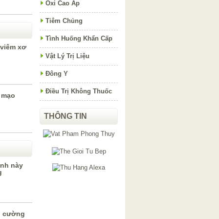
Oxi Cao Áp
Tiêm Chủng
Tình Huống Khẩn Cấp
 viêm xơ
Vật Lý Trị Liệu
Đông Y
Điều Trị Không Thuốc
m mạo
THÔNG TIN
nh này
g
g cường