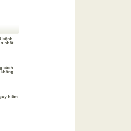
0 bệnh
ến nhất
g cách
 không
guy hiểm