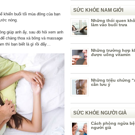
SỨC KHỎE NAM GIỚI
ể khiến buổi tối mùa đông của bạn
nước nóng.
Những thói quen kh
làm vào buổi trưa
ông giúp anh ấy, sau đó hỏi xem anh
 để chàng thoa xà bông và massage
àm thì bạn biết là gì rồi đấy…
Những trường hợp 
được uống vitamin
Những triệu chứng “
cần lưu ý
SỨC KHỎE NGƯỜI GIÀ
Cách phòng ngừa bện
người già