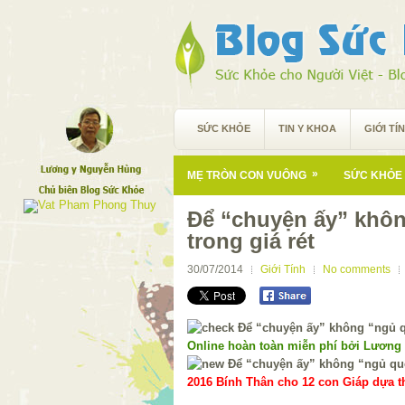
SỨC KHỎE
TIN Y KHOA
GIỚI TÍ
»
MẸ TRÒN CON VUÔNG
SỨC KHỎE 
Để “chuyện ấy” khô
trong giá rét
30/07/2014
Giới Tính
No comments
Online hoàn toàn miễn phí bởi Lương
2016 Bính Thân cho 12 con Giáp dựa th