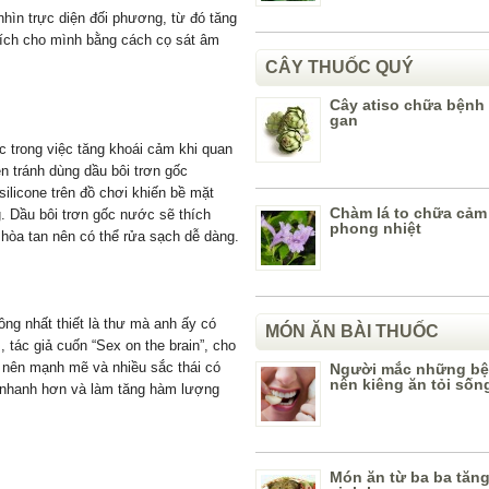
nhìn trực diện đối phương, từ đó tăng
thích cho mình bằng cách cọ sát âm
CÂY THUỐC QUÝ
Cây atiso chữa bệnh
gan
ực trong việc tăng khoái cảm khi quan
n tránh dùng dầu bôi trơn gốc
silicone trên đồ chơi khiến bề mặt
Chàm lá to chữa cả
. Dầu bôi trơn gốc nước sẽ thích
phong nhiệt
hòa tan nên có thể rửa sạch dễ dàng.
ông nhất thiết là thư mà anh ấy có
MÓN ĂN BÀI THUỐC
 tác giả cuốn “Sex on the brain”, cho
ở nên mạnh mẽ và nhiều sắc thái có
Người mắc những bệ
nên kiêng ăn tỏi sốn
p nhanh hơn và làm tăng hàm lượng
Món ăn từ ba ba tăn