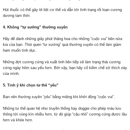
Hút thuốc có thể gây tê liệt cơ thể và dẫn tới tình trạng rối loạn cương
dương tạm thời.
4. Không “tự sướng” thường xuyên
Hãy để dành những giây phút thăng hoa cho những “cuộc vui” bên nửa
kia của bạn. Thói quen “tự sướng” quá thường xuyên có thể làm giảm
ham muốn tình dục.
Những đợt cương cứng và xuất tinh liên tiếp sẽ làm trạng thái cương
cứng ngày hôm sau yếu hơn. Bởi vậy, bạn hãy cố kiềm chế sở thích này
của mình.
5. Tinh ý khi chọn tư thế “yêu”
Bạn nên thường xuyên “yêu” bằng miệng khi khởi động “cuộc vui”.
Những tư thế quan hệ như truyền thống hay doggie cho phép máu lưu
thông tới vùng kín nhiều hơn, từ đó giúp “cậu nhỏ” cương cứng được lâu
hơn và khỏe hơn.