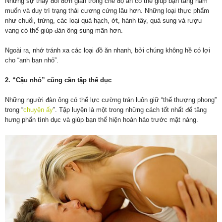
Những sự thay đổi đơn giản trong chế độ ăn có thể giúp bạn tăng ham
muốn và duy trì trạng thái cương cứng lâu hơn. Những loại thực phẩm
như chuối, trứng, các loại quả hạch, ớt, hành tây, quả sung và rượu
vang có thể giúp đàn ông sung mãn hơn.
Ngoài ra, nhớ tránh xa các loại đồ ăn nhanh, bởi chúng không hề có lợi
cho “anh bạn nhỏ”.
2. “Cậu nhỏ” cũng cần tập thể dục
Những người đàn ông có thể lực cường trán luôn giữ “thế thượng phong”
trong “
chuyện ấy
”. Tập luyện là một trong những cách tốt nhất để tăng
hưng phấn tình dục và giúp bạn thể hiện hoàn hảo trước mặt nàng.