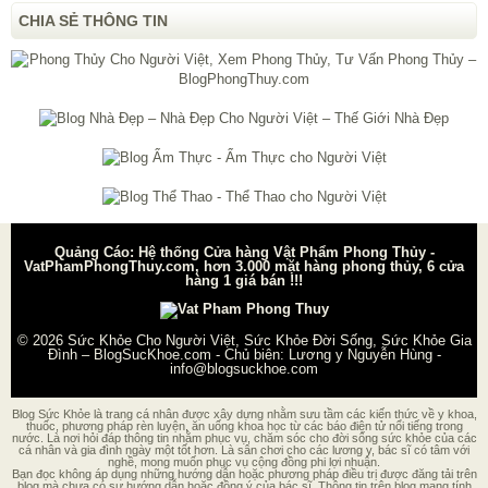
CHIA SẺ THÔNG TIN
Quảng Cáo: Hệ thống Cửa hàng Vật Phẩm Phong Thủy -
VatPhamPhongThuy.com, hơn 3.000 mặt hàng phong thủy, 6 cửa
hàng 1 giá bán !!!
© 2026
Sức Khỏe Cho Người Việt, Sức Khỏe Đời Sống, Sức Khỏe Gia
Đình – BlogSucKhoe.com
- Chủ biên:
Lương y Nguyễn Hùng
-
info@blogsuckhoe.com
Blog Sức Khỏe là trang cá nhân được xây dựng nhằm sưu tầm các kiến thức về y khoa,
thuốc, phương pháp rèn luyện, ăn uống khoa học từ các báo điện tử nổi tiếng trong
nước. Là nơi hỏi đáp thông tin nhằm phục vụ, chăm sóc cho đời sống sức khỏe của các
cá nhân và gia đình ngày một tốt hơn. Là sân chơi cho các lương y, bác sĩ có tâm với
nghề, mong muốn phục vụ cộng đồng phi lợi nhuận.
Bạn đọc không áp dụng những hướng dẫn hoặc phương pháp điều trị được đăng tải trên
blog mà chưa có sự hướng dẫn hoặc đồng ý của bác sĩ. Thông tin trên blog mang tính