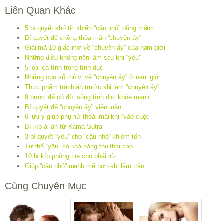
Liên Quan Khác
5 bí quyết khó tin khiến “cậu nhỏ” dũng mãnh
Bí quyết để chồng thỏa mãn “chuyện ấy”
Giải mã 10 giấc mơ về “chuyện ấy” của nam giới
Những điều không nên làm sau khi “yêu”
5 loại cá tính trong tình dục
Những con số thú vị về “chuyện ấy” ở nam giới
Thực phẩm tránh ăn trước khi làm “chuyện ấy”
9 bước để có đời sống tình dục khỏe mạnh
Bí quyết để “chuyện ấy” viên mãn
6 lưu ý giúp phụ nữ thoải mái khi “vào cuộc”
Bí kíp ái ân từ Kama Sutra
3 bí quyết “yêu” cho “cậu nhỏ” khiêm tốn
Tư thế “yêu” có khả năng thụ thai cao
10 bí kíp phòng the cho phái nữ
Giúp “cậu nhỏ” mạnh mẽ hơn khi lâm trận
Cùng Chuyên Mục