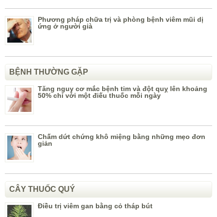
Phương pháp chữa trị và phòng bệnh viêm mũi dị
ứng ở người già
BỆNH THƯỜNG GẶP
Tăng nguy cơ mắc bệnh tim và đột quỵ lên khoảng
50% chỉ với một điếu thuốc mỗi ngày
Chấm dứt chứng khô miệng bằng những mẹo đơn
giản
CÂY THUỐC QUÝ
Điều trị viêm gan bằng cỏ tháp bút