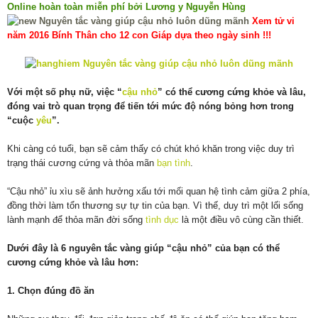
Online hoàn toàn miễn phí bởi Lương y Nguyễn Hùng
Xem tử vi
năm 2016 Bính Thân cho 12 con Giáp dựa theo ngày sinh !!!
Với một số phụ nữ, việc “
cậu nhỏ
” có thể cương cứng khỏe và lâu,
đóng vai trò quan trọng để tiến tới mức độ nóng bỏng hơn trong
“cuộc
yêu
”.
Khi càng có tuổi, bạn sẽ cảm thấy có chút khó khăn trong việc duy trì
trạng thái cương cứng và thỏa mãn
bạn tình
.
“Cậu nhỏ” ỉu xìu sẽ ảnh hưởng xấu tới mối quan hệ tình cảm giữa 2 phía,
đồng thời làm tổn thương sự tự tin của bạn. Vì thế, duy trì một lối sống
lành mạnh để thỏa mãn đời sống
tình dục
là một điều vô cùng cần thiết.
Dưới đây là 6 nguyên tắc vàng giúp “cậu nhỏ” của bạn có thể
cương cứng khỏe và lâu hơn:
1. Chọn đúng đồ ăn