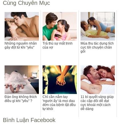
Cùng Chuyên Mục
Những nguyên nhân
Trả thù sự mất trinh
Mùa thu tác dụng tích
gây đột tử khi "yêu"
của vợ
cực tới chuyện chăn
gối
Đàn ông không thích
Chỉ cần nắm tay
11 bí quyết vàng giúp
điều gì khi "yêu" ?
'người ấy' là mọi đau
các cặp đôi dễ đạt
đớn của bệnh tật đều
cực khoái một cách
tự khỏi
dễ dàng
Bình Luận Facebook