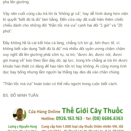
pha lên giường.
Vậy nên cuối cùng câu trả lời là “không gì cả”, hay dễ hình dung hơn viện
bí quyết “biết đủ là đủ” làm bằng. Đến cửa này đã xuất hiện thêm chiếc
chiếu dành cho những đôi “thần tốc mà vui” cạnh hai đôi “1 giờ” và “20
phút”.
Đây không hề là cái kết hòa cả làng, chẳng ích lợi gì, bởi thực tế, vì
không biết vận dụng “biết đủ là đủ” mà nhiều đôi uyên ương chăm chăm
suy nghĩ đã lên giường phải xôm tụ, ra trò, “được ăn, được nói, được
gói mang về” kéo theo lắm dày dò, áp lực, trong khi chẳng ai trả lời được
khoản hao thiệt có đáng để hao tâm tổn trí hay không. Ai cũng mong tình
dục bay bổng nhưng lắm người lại thẳng tay đeo đá vào chân chúng.
“Thần tốc mà vui” hoàn toàn có thể nếu người trong cuộc biết cách.
BS. ĐỖ MINH TUẤN