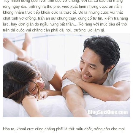
Tuy nhiên đừng quên với tình dục vợ chồng, với tất cả đặc thù tháng
rộng ngày dài, tình nghĩa thu phê, việc xuất hiện những cuộc ăn nằm
không nhắm trực tiếp khoái cực là thực tế. Đó là những cuộc vui thắt
chặt tình vợ chồng, trấn an sự chung thủy, củng cố tự tin, kiểm tra năng
lực, hay đơn giản do ngẫu hứng bất thần… Rõ ràng với mục tiêu dễ thở
trên thì cuộc vui chẳng cần phải dài hơi, trường lực làm gì.
Hóa ra, khoái cực cũng chẳng phải là thứ mấu chốt, sống còn cho mọi