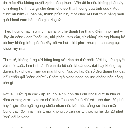
dài hiệp đấu không quyết định thắng thua”. Vấn đề là nếu không phải cây
kim đồng hồ thì cái gì cho điểm cho sự thành công của tình dục? Một
cuộc ăn nằm đủ ban bệ, thành phần hay một cuộc vui kết thúc bằng món
quà khoái cảm bất chấp giai đoạn?
Theo hướng này, sự mỹ mãn lại bị chẻ thành hai thang điểm nhỏ: một –
đầy đủ công đoạn “nhất lúa, nhì phân, tam cần, tứ giống” nhưng không kể
có hay không kết quả lúa đầy bồ và hai – lớt phớt nhưng sau cùng cực
khoái mỹ mãn.
Thực tế, không ít người bằng lòng với đáp án thứ nhất. Với họ tiên quyết
với một cuộc làm tình là đủ ban đủ bộ còn khoái cực đạt hay không tùy
duyên, tùy phước, nay có mai không. Ngược lại, đa số đều thẳng tay gạt
kiểu chăn gối “công chức” đủ tám giờ vàng ngọc nhưng chẳng nên công
cán gì.
Rốt lại, điểm qua các đáp án, có lẽ chỉ còn tiêu chí khoái cực là khả dĩ
đảm đương được vai trò chủ khảo “bao nhiêu là đủ” với tình dục. 20 phút
hay 1 giờ đều ngồi ngang chiếu nhau nếu kết thúc bằng sự thỏa mãn.
Cũng vậy, đôi nhâm nhi 1 giờ không có căn cứ… thương hại đôi 20 phút
“xẹt” cái là xong.