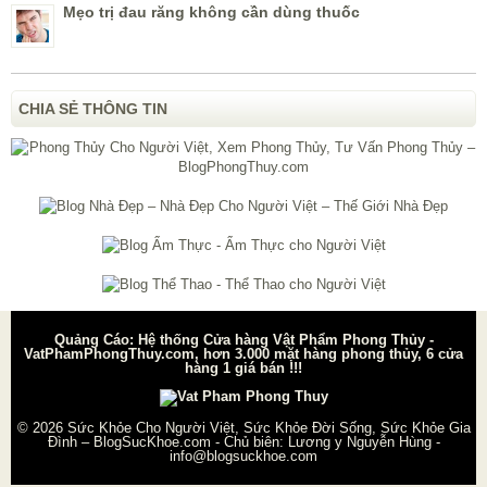
Mẹo trị đau răng không cần dùng thuốc
CHIA SẺ THÔNG TIN
Quảng Cáo: Hệ thống Cửa hàng Vật Phẩm Phong Thủy -
VatPhamPhongThuy.com, hơn 3.000 mặt hàng phong thủy, 6 cửa
hàng 1 giá bán !!!
© 2026
Sức Khỏe Cho Người Việt, Sức Khỏe Đời Sống, Sức Khỏe Gia
Đình – BlogSucKhoe.com
- Chủ biên:
Lương y Nguyễn Hùng
-
info@blogsuckhoe.com