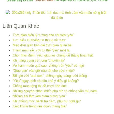
Liên Quan Khác
Thời gian biểu lý tưởng cho chuyện “yêu”
Tìm hiểu 10 thông tin thú vị về “sex”
Mẹo đơn giản kéo dài thời gian quan hệ
Thêm màu sắc với tư thế “yêu” mới lạ
Chọn thời điểm ‘yêu’ giúp vợ chồng dễ thăng hoa nhất
Khi nàng vụng về trong “chuyện ấy”
Vợ ham muốn quá cao, chồng trốn ”yêu” vờ ngủ
“Giao ban” vào giờ nào tốt cho sức khỏe?
Đổi gió với ”oral sex”, chồng ngày càng lười biếng
“Yêu” ngày lạnh có cần chú ý điều gì không?
Chồng mua tặng tôi đồ chơi tình dục
Những nguyên nhân khiến phụ nữ có chồng vẫn thủ dâm
Những sai lầm làm giảm hứng “yêu”
Khi chồng ”bóc bánh trả tiền”, phụ nữ nghĩ gì?
Cực khoái trong giai đoạn mang thai