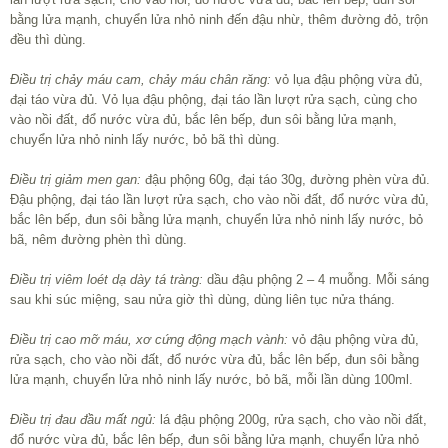
bằng lửa mạnh, chuyển lửa nhỏ ninh đến đậu nhừ, thêm đường đỏ, trộn
đều thì dùng.
Điều trị chảy máu cam, chảy máu chân răng:
vỏ lụa đậu phộng vừa đủ,
đại táo vừa đủ. Vỏ lụa đậu phộng, đại táo lần lượt rửa sạch, cùng cho
vào nồi đất, đổ nước vừa đủ, bắc lên bếp, đun sôi bằng lửa mạnh,
chuyển lửa nhỏ ninh lấy nước, bỏ bã thì dùng.
Điều trị giảm men gan:
đậu phộng 60g, đại táo 30g, đường phèn vừa đủ.
Đậu phộng, đại táo lần lượt rửa sạch, cho vào nồi đất, đổ nước vừa đủ,
bắc lên bếp, đun sôi bằng lửa mạnh, chuyển lửa nhỏ ninh lấy nước, bỏ
bã, nêm đường phèn thì dùng.
Điều trị viêm loét dạ dày tá tràng:
dầu đậu phộng 2 – 4 muỗng. Mỗi sáng
sau khi súc miệng, sau nửa giờ thì dùng, dùng liên tục nửa tháng.
Điều trị cao mỡ máu, xơ cứng động mạch vành:
vỏ đậu phộng vừa đủ,
rửa sạch, cho vào nồi đất, đổ nước vừa đủ, bắc lên bếp, đun sôi bằng
lửa mạnh, chuyển lửa nhỏ ninh lấy nước, bỏ bã, mỗi lần dùng 100ml.
Điều trị đau đầu mất ngủ:
lá đậu phộng 200g, rửa sạch, cho vào nồi đất,
đổ nước vừa đủ, bắc lên bếp, đun sôi bằng lửa mạnh, chuyển lửa nhỏ