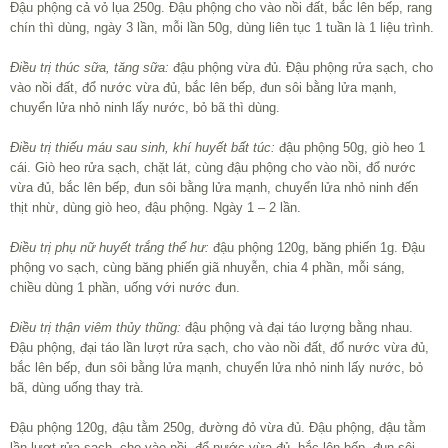
Đậu phộng cả vỏ lụa 250g. Đậu phộng cho vào nồi đất, bắc lên bếp, rang
chín thì dùng, ngày 3 lần, mỗi lần 50g, dùng liên tục 1 tuần là 1 liệu trình.
Điều trị thúc sữa, tăng sữa:
đậu phộng vừa đủ. Đậu phộng rửa sạch, cho
vào nồi đất, đổ nước vừa đủ, bắc lên bếp, đun sôi bằng lửa mạnh,
chuyển lửa nhỏ ninh lấy nước, bỏ bã thì dùng.
Điều trị thiếu máu sau sinh, khí huyết bất túc:
đậu phộng 50g, giò heo 1
cái. Giò heo rửa sạch, chặt lát, cùng đậu phộng cho vào nồi, đổ nước
vừa đủ, bắc lên bếp, đun sôi bằng lửa mạnh, chuyển lửa nhỏ ninh đến
thịt nhừ, dùng giò heo, đậu phộng. Ngày 1 – 2 lần.
Điều trị phụ nữ huyết trắng thể hư:
đậu phộng 120g, băng phiến 1g. Đậu
phộng vo sạch, cùng băng phiến giã nhuyễn, chia 4 phần, mỗi sáng,
chiều dùng 1 phần, uống với nước đun.
Điều trị thận viêm thủy thũng:
đậu phộng và đại táo lượng bằng nhau.
Đậu phộng, đại táo lần lượt rửa sạch, cho vào nồi đất, đổ nước vừa đủ,
bắc lên bếp, đun sôi bằng lửa mạnh, chuyển lửa nhỏ ninh lấy nước, bỏ
bã, dùng uống thay trà.
Đậu phộng 120g, đậu tằm 250g, đường đỏ vừa đủ. Đậu phộng, đậu tằm
lần lượt rửa sạch, cho vào nồi, đổ nước vừa đủ, bắc lên bếp, đun sôi