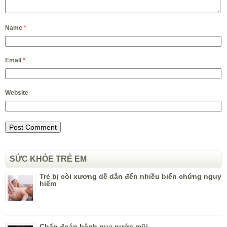
Name
*
Email
*
Website
SỨC KHỎE TRẺ EM
Trẻ bị còi xương dễ dẫn đến nhiều biến chứng nguy
hiểm
Chẩn đoán bệnh qua nước mũi