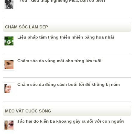
“Yêu” kiểu tháp nghiêng Pisa, bạn có biết?
CHĂM SÓC LÀM ĐẸP
Liệu pháp tắm trắng thiên nhiên bằng hoa nhài
Chăm sóc da vùng mắt cho từng lứa tuổi
Chăm sóc da đúng cách buổi tối để không bị nám
MẸO VẶT CUỘC SỐNG
Tác hại do kiến ba khoang gây ra đối với con người