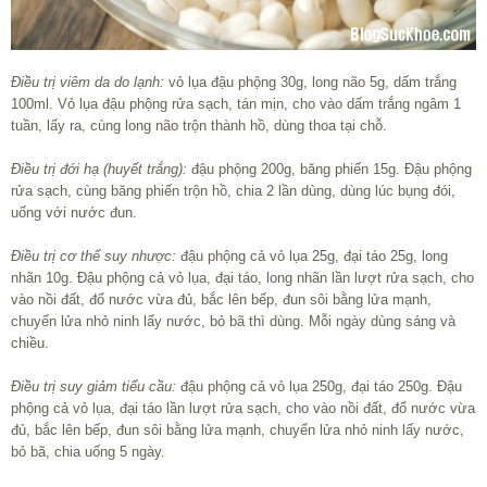
Điều trị viêm da do lạnh:
vỏ lụa đậu phộng 30g, long não 5g, dấm trắng
100ml. Vỏ lụa đậu phộng rửa sạch, tán mịn, cho vào dấm trắng ngâm 1
tuần, lấy ra, cùng long não trộn thành hồ, dùng thoa tại chỗ.
Điều trị đới hạ (huyết trắng):
đậu phộng 200g, băng phiến 15g. Đậu phộng
rửa sạch, cùng băng phiến trộn hồ, chia 2 lần dùng, dùng lúc bụng đói,
uống với nước đun.
Điều trị cơ thể suy nhược:
đậu phộng cả vỏ lụa 25g, đại táo 25g, long
nhãn 10g. Đậu phộng cả vỏ lụa, đại táo, long nhãn lần lượt rửa sạch, cho
vào nồi đất, đổ nước vừa đủ, bắc lên bếp, đun sôi bằng lửa mạnh,
chuyển lửa nhỏ ninh lấy nước, bỏ bã thì dùng. Mỗi ngày dùng sáng và
chiều.
Điều trị suy giảm tiểu cầu:
đậu phộng cả vỏ lụa 250g, đại táo 250g. Đậu
phộng cả vỏ lụa, đại táo lần lượt rửa sạch, cho vào nồi đất, đổ nước vừa
đủ, bắc lên bếp, đun sôi bằng lửa mạnh, chuyển lửa nhỏ ninh lấy nước,
bỏ bã, chia uống 5 ngày.