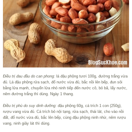
Điều trị đau đầu do can phong:
lá đậu phộng tươi 100g, đường trắng vừa
đủ. Lá đậu phộng rửa sạch, đổ nước vừa đủ, bắc nồi lên bếp, đun sôi
bằng lửa mạnh, chuyển lửa nhỏ ninh tiếp đến nước cô, bỏ bã, lấy nước,
nêm đường trắng thì dùng. Ngày 1 thang.
Điều trị phù do suy dinh dưỡng:
đậu phộng 60g, cá trích 1 con (250g),
rượu vang vừa đủ. Cá trích bỏ nội tạng, rửa sạch, thái lát, cho vào nồi
đất, đổ nước vừa đủ, bắc lên bếp, cùng đậu phộng ninh nhừ, nêm rượu
vang, ninh giây lát thì dùng.