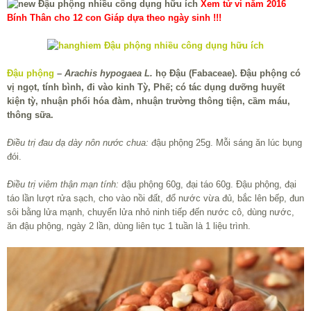
Xem tử vi năm 2016
Bính Thân cho 12 con Giáp dựa theo ngày sinh !!!
Đậu phộng
–
Arachis hypogaea L.
họ Đậu (Fabaceae). Đậu phộng có
vị ngọt, tính bình, đi vào kinh Tỳ, Phế; có tác dụng dưỡng huyết
kiện tỳ, nhuận phổi hóa đàm, nhuận trường thông tiện, cầm máu,
thông sữa.
Điều trị đau dạ dày nôn nước chua:
đậu phộng 25g. Mỗi sáng ăn lúc bụng
đói.
Điều trị viêm thận mạn tính:
đậu phộng 60g, đại táo 60g. Đậu phộng, đại
táo lần lượt rửa sạch, cho vào nồi đất, đổ nước vừa đủ, bắc lên bếp, đun
sôi bằng lửa mạnh, chuyển lửa nhỏ ninh tiếp đến nước cô, dùng nước,
ăn đậu phộng, ngày 2 lần, dùng liên tục 1 tuần là 1 liệu trình.