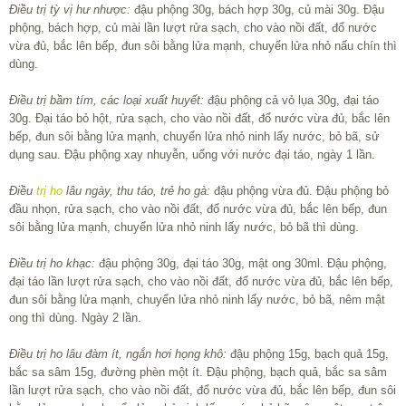
Điều trị tỳ vị hư nhược:
đậu phộng 30g, bách hợp 30g, củ mài 30g. Đậu
phộng, bách hợp, củ mài lần lượt rửa sạch, cho vào nồi đất, đổ nước
vừa đủ, bắc lên bếp, đun sôi bằng lửa mạnh, chuyển lửa nhỏ nấu chín thì
dùng.
Điều trị bầm tím, các loại xuất huyết:
đậu phộng cả vỏ lụa 30g, đại táo
30g. Đại táo bỏ hột, rửa sạch, cho vào nồi đất, đổ nước vừa đủ, bắc lên
bếp, đun sôi bằng lửa mạnh, chuyển lửa nhỏ ninh lấy nước, bỏ bã, sử
dụng sau. Đậu phộng xay nhuyễn, uống với nước đại táo, ngày 1 lần.
Điều
trị ho
lâu ngày, thu táo, trẻ ho gà:
đậu phộng vừa đủ. Đậu phộng bỏ
đầu nhọn, rửa sạch, cho vào nồi đất, đổ nước vừa đủ, bắc lên bếp, đun
sôi bằng lửa mạnh, chuyển lửa nhỏ ninh lấy nước, bỏ bã thì dùng.
Điều trị ho khạc:
đậu phộng 30g, đại táo 30g, mật ong 30ml. Đậu phộng,
đại táo lần lượt rửa sạch, cho vào nồi đất, đổ nước vừa đủ, bắc lên bếp,
đun sôi bằng lửa mạnh, chuyển lửa nhỏ ninh lấy nước, bỏ bã, nêm mật
ong thì dùng. Ngày 2 lần.
Điều trị ho lâu đàm ít, ngắn hơi họng khô:
đậu phộng 15g, bạch quả 15g,
bắc sa sâm 15g, đường phèn một ít. Đậu phộng, bạch quả, bắc sa sâm
lần lượt rửa sạch, cho vào nồi đất, đổ nước vừa đủ, bắc lên bếp, đun sôi