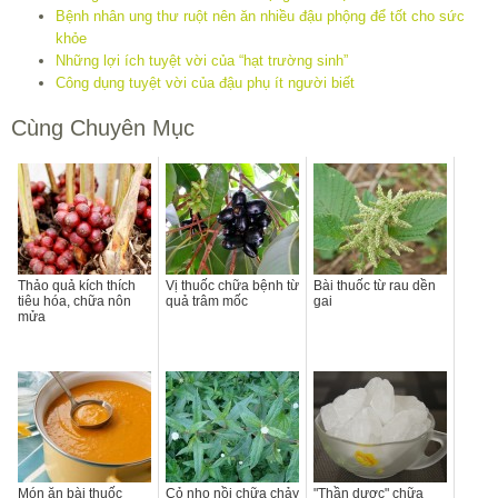
Bệnh nhân ung thư ruột nên ăn nhiều đậu phộng để tốt cho sức
khỏe
Những lợi ích tuyệt vời của “hạt trường sinh”
Công dụng tuyệt vời của đậu phụ ít người biết
Cùng Chuyên Mục
Thảo quả kích thích
Vị thuốc chữa bệnh từ
Bài thuốc từ rau dền
tiêu hóa, chữa nôn
quả trâm mốc
gai
mửa
Món ăn bài thuốc
Cỏ nhọ nồi chữa chảy
"Thần dược" chữa