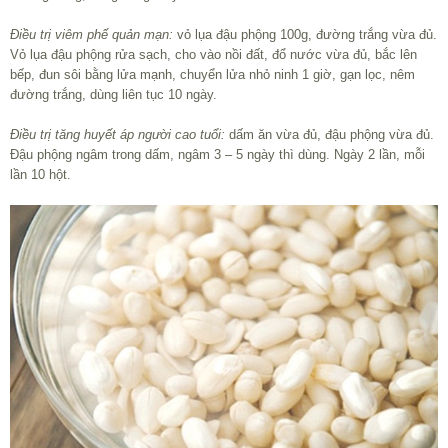
Điều trị viêm phế quản mạn:
vỏ lụa đậu phộng 100g, đường trắng vừa đủ.
Vỏ lụa đậu phộng rửa sạch, cho vào nồi đất, đổ nước vừa đủ, bắc lên
bếp, đun sôi bằng lửa mạnh, chuyển lửa nhỏ ninh 1 giờ, gạn lọc, nêm
đường trắng, dùng liên tục 10 ngày.
Điều trị tăng huyết áp người cao tuổi:
dấm ăn vừa đủ, đậu phộng vừa đủ.
Đậu phộng ngâm trong dấm, ngâm 3 – 5 ngày thì dùng. Ngày 2 lần, mỗi
lần 10 hột.