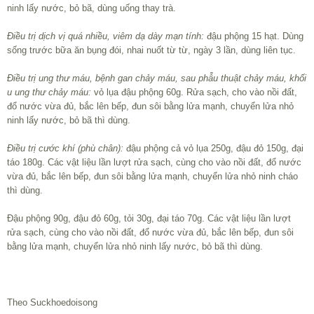
ninh lấy nước, bỏ bã, dùng uống thay trà.
Điều trị dịch vị quá nhiều, viêm dạ dày mạn tính:
đậu phộng 15 hạt. Dùng
sống trước bữa ăn bụng đói, nhai nuốt từ từ, ngày 3 lần, dùng liên tục.
Điều trị ung thư máu, bệnh gan chảy máu, sau phẫu thuật chảy máu, khối
u ung thư chảy máu:
vỏ lụa đậu phộng 60g. Rửa sạch, cho vào nồi đất,
đổ nước vừa đủ, bắc lên bếp, đun sôi bằng lửa mạnh, chuyển lửa nhỏ
ninh lấy nước, bỏ bã thì dùng.
Điều trị cước khí (phù chân):
đậu phộng cả vỏ lụa 250g, đậu đỏ 150g, đại
táo 180g. Các vật liệu lần lượt rửa sạch, cùng cho vào nồi đất, đổ nước
vừa đủ, bắc lên bếp, đun sôi bằng lửa mạnh, chuyển lửa nhỏ ninh cháo
thì dùng.
Đậu phộng 90g, đậu đỏ 60g, tỏi 30g, đại táo 70g. Các vật liệu lần lượt
rửa sạch, cùng cho vào nồi đất, đổ nước vừa đủ, bắc lên bếp, đun sôi
bằng lửa mạnh, chuyển lửa nhỏ ninh lấy nước, bỏ bã thì dùng.
Theo Suckhoedoisong