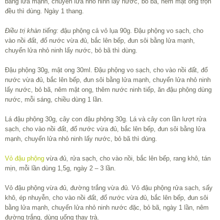
bằng lửa mạnh, chuyển lửa nhỏ ninh lấy nước, bỏ bã, nêm mật ong trộn
đều thì dùng. Ngày 1 thang.
Điều trị khàn tiếng:
đậu phộng cả vỏ lụa 90g. Đậu phộng vo sạch, cho
vào nồi đất, đổ nước vừa đủ, bắc lên bếp, đun sôi bằng lửa mạnh,
chuyển lửa nhỏ ninh lấy nước, bỏ bã thì dùng.
Đậu phộng 30g, mật ong 30ml. Đậu phộng vo sạch, cho vào nồi đất, đổ
nước vừa đủ, bắc lên bếp, đun sôi bằng lửa mạnh, chuyển lửa nhỏ ninh
lấy nước, bỏ bã, nêm mật ong, thêm nước ninh tiếp, ăn đậu phộng dùng
nước, mỗi sáng, chiều dùng 1 lần.
Lá đậu phộng 30g, cây con đậu phộng 30g. Lá và cây con lần lượt rửa
sạch, cho vào nồi đất, đổ nước vừa đủ, bắc lên bếp, đun sôi bằng lửa
mạnh, chuyển lửa nhỏ ninh lấy nước, bỏ bã thì dùng.
Vỏ đậu phộng
vừa đủ, rửa sạch, cho vào nồi, bắc lên bếp, rang khô, tán
mịn, mỗi lần dùng 1,5g, ngày 2 – 3 lần.
Vỏ đậu phộng vừa đủ, đường trắng vừa đủ. Vỏ đậu phộng rửa sạch, sấy
khô, ép nhuyễn, cho vào nồi đất, đổ nước vừa đủ, bắc lên bếp, đun sôi
bằng lửa mạnh, chuyển lửa nhỏ ninh nước đặc, bỏ bã, ngày 1 lần, nêm
đường trắng, dùng uống thay trà.