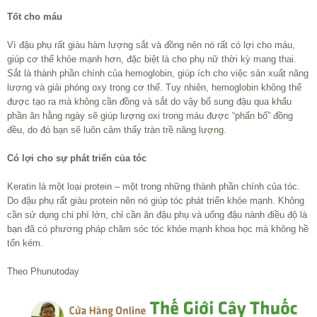
Tốt cho máu
Vì đậu phụ rất giàu hàm lượng sắt và đồng nên nó rất có lợi cho máu,
giúp cơ thể khỏe mạnh hơn, đặc biệt là cho phụ nữ thời kỳ mang thai.
Sắt là thành phần chính của hemoglobin, giúp ích cho việc sản xuất năng
lượng và giải phóng oxy trong cơ thể. Tuy nhiên, hemoglobin không thể
được tạo ra mà không cần đồng và sắt do vậy bổ sung đậu qua khẩu
phần ăn hằng ngày sẽ giúp lượng oxi trong máu được “phấn bố” đồng
đều, do đó bạn sẽ luôn cảm thấy tràn trề năng lượng.
Có lợi cho sự phát triển của tóc
Keratin là một loại protein – một trong những thành phần chính của tóc.
Do đậu phụ rất giàu protein nên nó giúp tóc phát triển khỏe mạnh. Không
cần sử dụng chi phí lớn, chỉ cần ăn đậu phụ và uống đậu nành điều độ là
bạn đã có phương pháp chăm sóc tóc khỏe mạnh khoa học mà không hề
tốn kém.
Theo Phunutoday