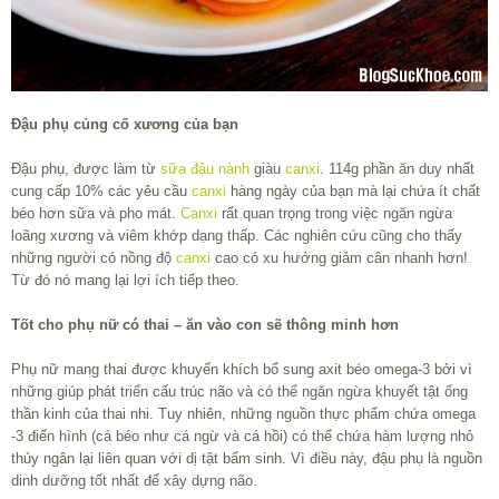
Đậu phụ củng cố xương của bạn
Đậu phụ, được làm từ
sữa đậu nành
giàu
canxi
. 114g phần ăn duy nhất
cung cấp 10% các yêu cầu
canxi
hàng ngày của bạn mà lại chứa ít chất
béo hơn sữa và pho mát.
Canxi
rất quan trọng trong việc ngăn ngừa
loãng xương và viêm khớp dạng thấp. Các nghiên cứu cũng cho thấy
những người có nồng độ
canxi
cao có xu hướng giảm cân nhanh hơn!
Từ đó nó mang lại lợi ích tiếp theo.
Tốt cho phụ nữ có thai – ăn vào con sẽ thông minh hơn
Phụ nữ mang thai được khuyến khích bổ sung axit béo omega-3 bởi vì
những giúp phát triển cấu trúc não và có thể ngăn ngừa khuyết tật ống
thần kinh của thai nhi. Tuy nhiên, những nguồn thực phẩm chứa omega
-3 điển hình (cá béo như cá ngừ và cá hồi) có thể chứa hàm lượng nhỏ
thủy ngân lại liên quan với dị tật bẩm sinh. Vì điều này, đậu phụ là nguồn
dinh dưỡng tốt nhất để xây dựng não.