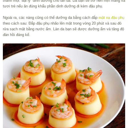
thành một “đại lý” dinh dưỡng cho làn da. Da bạn sẽ trở nên mịn màng và
tươi trẻ nếu ăn đúng khẩu phần dinh dưỡng đi kèm đậu phụ.
Ngoài ra, các nàng cũng có thể dưỡng da bằng cách đắp
mặt nạ đậu phụ
theo cách sau: Đắp đậu phụ nhão lên mặt trong vòng 20 phút và sau đó
rửa sạch mặt bằng nước ấm. Làn da bạn sẽ được dưỡng ẩm và tăng độ
đàn hồi đáng kể.