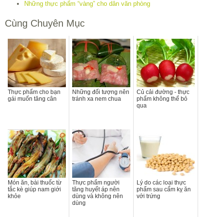
Những thực phẩm “vàng” cho dân văn phòng
Cùng Chuyên Mục
Thực phẩm cho bạn
Những đối tượng nên
Củ cải đường - thực
gái muốn tăng cân
tránh xa nem chua
phẩm không thể bỏ
qua
Món ăn, bài thuốc từ
Thực phẩm người
Lý do các loại thực
tắc kè giúp nam giới
tăng huyết áp nên
phẩm sau cấm kỵ ăn
khỏe
dùng và không nên
với trứng
dùng