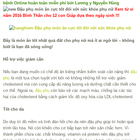
bệnh Online hoàn toàn miễn phí bởi Lương y Nguyễn Hùng
Xem tử vi
năm 2016 Bính Thân cho 12 con Giáp dựa theo ngày sinh !!!
Đây là món ăn tốt nhất quả đất cho phụ nữ mà ít ai ngờ tới – không
biết là bạn đã sống uổng!
Hỗ trợ việc giảm cân
Nếu bạn đang muốn có chế độ ăn kiêng nhằm kiểm soát cân nặng thì
đậu
phụ
là một lựa chọn tuyệt vời bởi nó không những hỗ trợ việc giảm
cholesterol mà còn cung cấp đủ năng lượng và dưỡng chất cần thiết cho
cơ thể. Ngoài ra,
đậu phụ
còn bảo vệ các mạch máu, chống lại các tác
hại của cholesterol bằng cách giảm tốc độ oxy hóa của LDL-cholesterol.
Tốt cho da
Do duy trì độ mềm và tính đàn hồi cho da nên đậu phụ giúp trì hoãn quá
trình lão hóa. Nó còn khiến cho cơ bắp bạn trở nên săn chắc hơn. Vì
thành phần chứa các chất khoáng, vitamin và protein nên đậu phụ trở