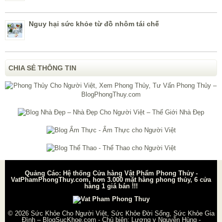
Nguy hại sức khỏe từ đồ nhôm tái chế
CHIA SẺ THÔNG TIN
Quảng Cáo: Hệ thống Cửa hàng Vật Phẩm Phong Thủy -
VatPhamPhongThuy.com, hơn 3.000 mặt hàng phong thủy, 6 cửa
hàng 1 giá bán !!!
© 2026
Sức Khỏe Cho Người Việt, Sức Khỏe Đời Sống, Sức Khỏe Gia
Đình – BlogSucKhoe.com
- Chủ biên:
Lương y Nguyễn Hùng
-