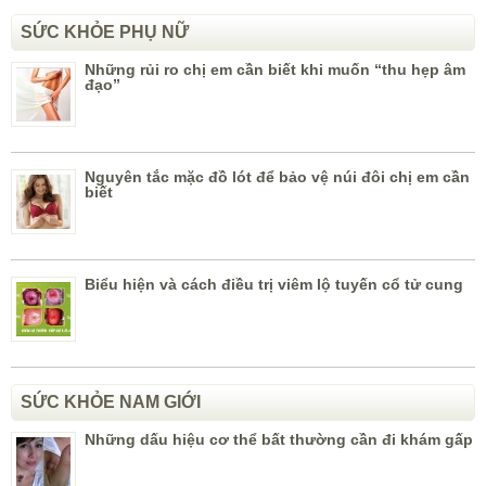
SỨC KHỎE PHỤ NỮ
Những rủi ro chị em cần biết khi muốn “thu hẹp âm
đạo”
Nguyên tắc mặc đồ lót để bảo vệ núi đôi chị em cần
biết
Biểu hiện và cách điều trị viêm lộ tuyến cổ tử cung
SỨC KHỎE NAM GIỚI
Những dấu hiệu cơ thể bất thường cần đi khám gấp