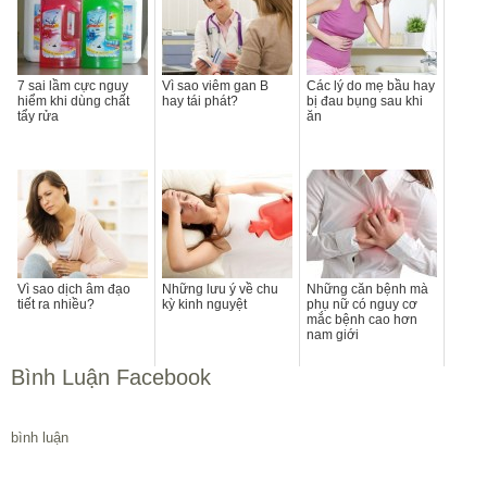
7 sai lầm cực nguy
Vì sao viêm gan B
Các lý do mẹ bầu hay
hiểm khi dùng chất
hay tái phát?
bị đau bụng sau khi
tẩy rửa
ăn
Vì sao dịch âm đạo
Những lưu ý về chu
Những căn bệnh mà
tiết ra nhiều?
kỳ kinh nguyệt
phụ nữ có nguy cơ
mắc bệnh cao hơn
nam giới
Bình Luận Facebook
bình luận