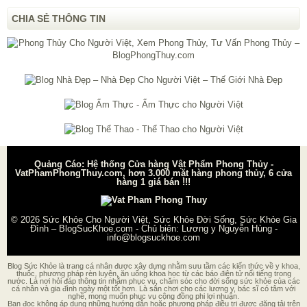
CHIA SẺ THÔNG TIN
Quảng Cáo: Hệ thống Cửa hàng Vật Phẩm Phong Thủy -
VatPhamPhongThuy.com, hơn 3.000 mặt hàng phong thủy, 6 cửa
hàng 1 giá bán !!!
© 2026
Sức Khỏe Cho Người Việt, Sức Khỏe Đời Sống, Sức Khỏe Gia
Đình – BlogSucKhoe.com
- Chủ biên:
Lương y Nguyễn Hùng
-
info@blogsuckhoe.com
Blog Sức Khỏe là trang cá nhân được xây dựng nhằm sưu tầm các kiến thức về y khoa,
thuốc, phương pháp rèn luyện, ăn uống khoa học từ các báo điện tử nổi tiếng trong
nước. Là nơi hỏi đáp thông tin nhằm phục vụ, chăm sóc cho đời sống sức khỏe của các
cá nhân và gia đình ngày một tốt hơn. Là sân chơi cho các lương y, bác sĩ có tâm với
nghề, mong muốn phục vụ cộng đồng phi lợi nhuận.
Bạn đọc không áp dụng những hướng dẫn hoặc phương pháp điều trị được đăng tải trên