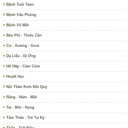
Bệnh Tuổi Teen
Bệnh Văn Phòng
Bệnh Về Mắt
Béo Phì - Thiếu Cân
Cơ - Xương - Gout
Da Liễu - Dị Ứng
Hô Hấp - Cảm Cúm
Huyết Học
Nội Thần Kinh Đột Quỵ
Răng - Hàm - Mặt
Tai - Mũi - Họng
Tâm Thần - Trẻ Tự Kỷ
Thận - Tiết Niệu