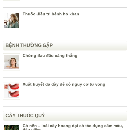
Thuốc điều trị bệnh ho khan
BỆNH THƯỜNG GẶP
Chứng đau đầu căng thẳng
Xuất huyết dạ dày dễ có nguy cơ tử vong
CÂY THUỐC QUÝ
Cỏ nến – loài cây hoang dại có tác dụng cầm máu,
tiêu viêm