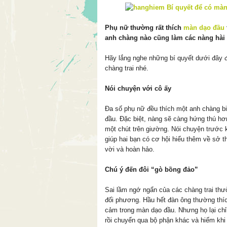
Phụ nữ thường rất thích
màn dạo đầu
anh chàng nào cũng làm các nàng hài
Hãy lắng nghe những bí quyết dưới đây đ
chàng trai nhé.
Nói chuyện với cô ấy
Đa số phụ nữ đều thích một anh chàng bi
đầu. Đặc biệt, nàng sẽ càng hứng thú hơ
một chút trên giường. Nói chuyện trước k
giúp hai bạn có cơ hội hiểu thêm về sở 
vời và hoàn hảo.
Chú ý đến đôi “gò bồng đảo”
Sai lầm ngớ ngẩn của các chàng trai th
đối phương. Hầu hết đàn ông thường th
cảm trong màn dạo đầu. Nhưng họ lại ch
rồi chuyển qua bộ phận khác và hiếm khi 