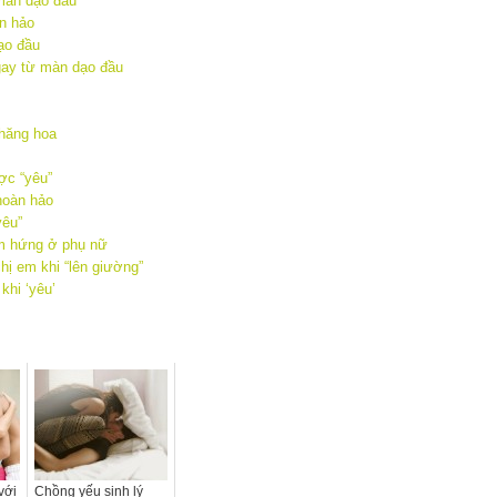
màn dạo đầu”
n hảo
ạo đầu
gay từ màn dạo đầu
hăng hoa
ợc “yêu”
hoàn hảo
yêu”
ảm hứng ở phụ nữ
ị em khi “lên giường”
hi ‘yêu’
với
Chồng yếu sinh lý