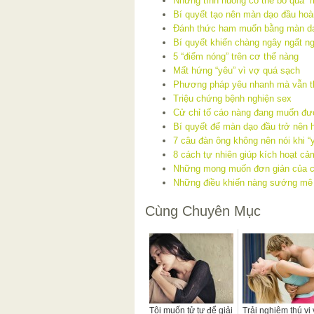
Những tình huống có thể bỏ qua “
Bí quyết tạo nên màn dạo đầu hoà
Đánh thức ham muốn bằng màn d
Bí quyết khiến chàng ngây ngất n
5 “điểm nóng” trên cơ thể nàng
Mất hứng “yêu” vì vợ quá sạch
Phương pháp yêu nhanh mà vẫn t
Triệu chứng bệnh nghiện sex
Cử chỉ tố cáo nàng đang muốn đư
Bí quyết để màn dạo đầu trở nên 
7 câu đàn ông không nên nói khi “
8 cách tự nhiên giúp kích hoạt c
Những mong muốn đơn giản của ch
Những điều khiến nàng sướng mê k
Cùng Chuyên Mục
Tôi muốn tử tự để giải
Trải nghiệm thú vị 