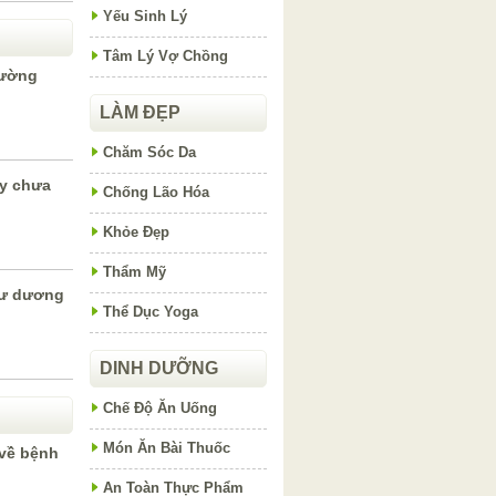
Yếu Sinh Lý
Tâm Lý Vợ Chồng
hường
LÀM ĐẸP
Chăm Sóc Da
y chưa
Chống Lão Hóa
Khỏe Đẹp
Thẩm Mỹ
hư dương
Thể Dục Yoga
DINH DƯỠNG
Chế Độ Ăn Uống
Món Ăn Bài Thuốc
 về bệnh
An Toàn Thực Phẩm