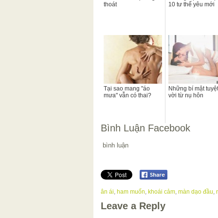
thoát
10 tư thế yêu mới
Tại sao mang "áo
Những bí mật tuyệ
mưa" vẫn có thai?
vời từ nụ hôn
Bình Luận Facebook
bình luận
ân ái
,
ham muốn
,
khoái cảm
,
màn dạo đầu
,
Leave a Reply