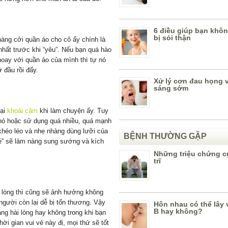
6 điều giúp bạn khô
bị sỏi thận
àng cởi quần áo cho cô ấy chính là
hất trước khi “yêu”. Nếu bạn quá hào
oay với quần áo của mình thì tự nó
 đầu rồi đấy.
Xử lý cơn đau họng 
sáng sớm
lại
khoái cảm
khi làm chuyện ấy. Tuy
 nó hoặc sử dụng quá nhiều, quá mạnh
khéo léo và nhẹ nhàng dùng lưỡi của
BỆNH THƯỜNG GẶP
bé” sẽ làm nàng sung sướng và kích
Những triệu chứng c
trĩ
i lòng thì cũng sẽ ảnh hưởng không
người còn lại dễ bị tổn thương. Vậy
Hôn nhau có thể lây 
B hay không?
nàng hài lòng hay không trong khi bạn
i gian vui vẻ này đi, mọi thứ sẽ tốt