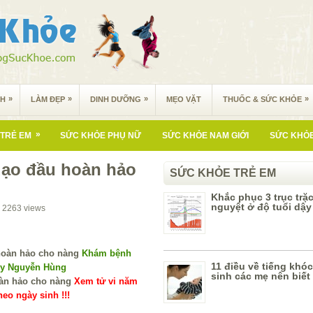
»
»
»
»
NH
LÀM ĐẸP
DINH DƯỠNG
MẸO VẶT
THUỐC & SỨC KHỎE
»
TRẺ EM
SỨC KHỎE PHỤ NỮ
SỨC KHỎE NAM GIỚI
SỨC KHỎE
dạo đầu hoàn hảo
SỨC KHỎE TRẺ EM
Khắc phục 3 trục trặc
nguyệt ở độ tuổi dậy 
2263
views
Khám bệnh
11 điều về tiếng khóc
 y Nguyễn Hùng
sinh các mẹ nên biết
Xem tử vi năm
eo ngày sinh !!!