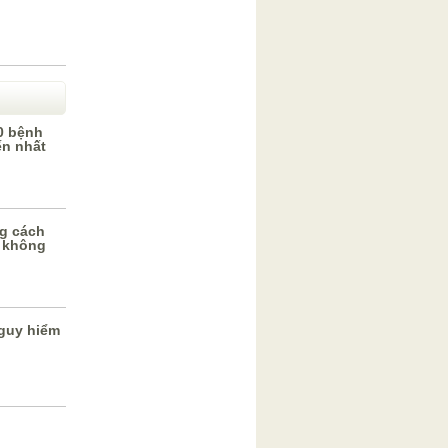
0 bệnh
ến nhất
g cách
 không
guy hiểm