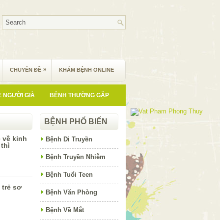
»
CHUYÊN ĐỀ
KHÁM BỆNH ONLINE
 NGƯỜI GIÀ
BỆNH THƯỜNG GẶP
BỆNH PHỔ BIẾN
 về kinh
Bệnh Di Truyền
thì
Bệnh Truyền Nhiễm
Bệnh Tuổi Teen
 trẻ sơ
Bệnh Văn Phòng
Bệnh Về Mắt