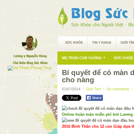
SỨC KHỎE
TIN Y KHOA
GIỚI TÍ
»
MẸ TRÒN CON VUÔNG
SỨC KHỎE 
Bí quyết để có màn 
cho nàng
01/07/2014
Giới Tính
No comments
Online hoàn toàn miễn phí bởi Lương
2016 Bính Thân cho 12 con Giáp dựa th