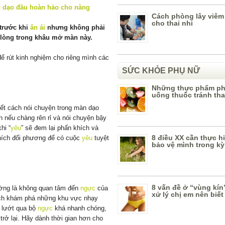
Cách phòng lây viêm
cho thai nhi
trước khi
ân ái
nhưng không phải
 lòng trong khâu mở màn này.
ể rút kinh nghiệm cho riêng mình các
SỨC KHỎE PHỤ NỮ
Những thực phẩm ph
uống thuốc tránh tha
ết cách nói chuyện trong màn dạo
n nếu chàng rên rỉ và nói chuyện bậy
hi “
yêu
” sẽ đem lại phấn khích và
8 điều XX cần thực h
thích đối phương để có cuộc
yêu
tuyệt
bảo vệ mình trong kỳ
8 vấn đề ở “vùng kín
ường là không quan tâm đến
ngực
của
xử lý chị em nên biết
ích khám phá những khu vực nhạy
ỉ lướt qua bộ
ngực
khá nhanh chóng,
trở lại. Hãy dành thời gian hơn cho