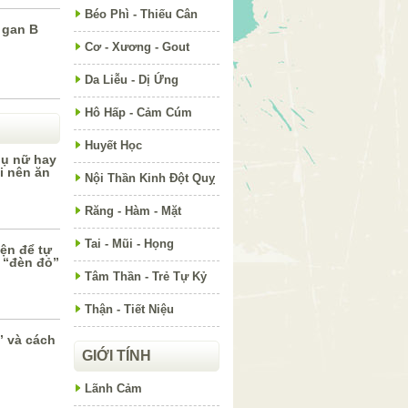
Béo Phì - Thiếu Cân
 gan B
Cơ - Xương - Gout
Da Liễu - Dị Ứng
Hô Hấp - Cảm Cúm
Huyết Học
ụ nữ hay
i nên ăn
Nội Thần Kinh Đột Quỵ
Răng - Hàm - Mặt
Tai - Mũi - Họng
iện để tự
 “đèn đỏ”
Tâm Thần - Trẻ Tự Kỷ
Thận - Tiết Niệu
” và cách
GIỚI TÍNH
Lãnh Cảm