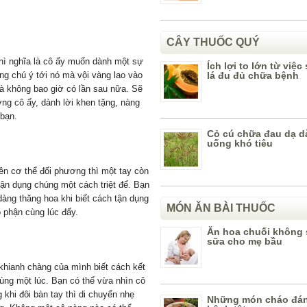
CÂY THUỐC QUÝ
hì nghĩa là cô ấy muốn dành một sự
Ích lợi to lớn từ việ
ng chú ý tới nó mà vội vàng lao vào
lá đu đủ chữa bệnh
và không bao giờ có lần sau nữa. Sẽ
ng cô ấy, dành lời khen tặng, nàng
 bạn.
Cỏ cú chữa đau dạ d
uống khó tiêu
rên cơ thể đối phương thì một tay còn
 tận dụng chúng một cách triệt để. Bạn
dàng thăng hoa khi biết cách tận dụng
MÓN ĂN BÀI THUỐC
 phận cùng lúc đấy.
Ăn hoa chuối không 
sữa cho mẹ bầu
khianh chàng của mình biết cách kết
ùng một lúc. Bạn có thể vừa nhìn cô
 khi đôi bàn tay thì di chuyển nhẹ
Những món cháo đá