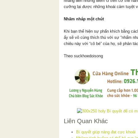
nhàng đến những điểm G trên cơ thể nàn
cưỡng lại được những khoái cảm tuyệt v
Nhấm nháp một chút
Khi bạn thể hiện sự phấn khích bằng các
ấy sẽ vô cùng thích thú với sự “nhấm nh
chiêu này với “cô bé” của họ, sẽ phản tá
Theo suckhoedoisong
Liên Quan Khác
Bí quyết giúp nàng đạt cực khoái