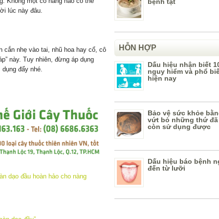
g. Không một cô nàng nào có thể
bệnh tật
ời lúc này đâu.
HỖN HỢP
h cắn nhẹ vào tai, nhũ hoa hay cổ, cô
áp” này. Tuy nhiên, đừng áp dụng
Dấu hiệu nhận biết 1
c dụng đấy nhé.
nguy hiểm và phổ bi
hiện nay
Bảo vệ sức khỏe bằn
vứt bỏ những thứ đã
còn sử dụng được
Dấu hiệu báo bệnh n
đến từ lưỡi