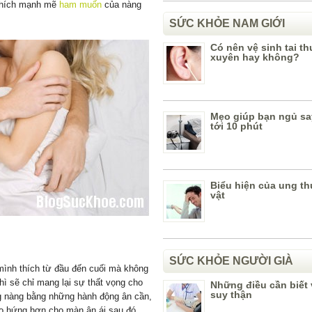
 thích mạnh mẽ
ham muốn
của nàng
SỨC KHỎE NAM GIỚI
Có nên vệ sinh tai t
xuyên hay không?
Mẹo giúp bạn ngủ sa
tới 10 phút
Biểu hiện của ung t
vật
SỨC KHỎE NGƯỜI GIÀ
mình thích từ đầu đến cuối mà không
ì sẽ chỉ mang lại sự thất vọng cho
Những điều cần biết
suy thận
ng nàng bằng những hành động ân cần,
o hứng hơn cho màn ân ái sau đó.