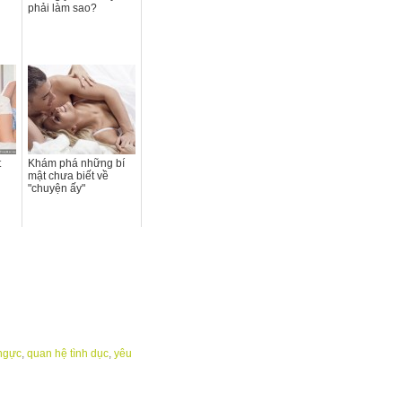
phải làm sao?
t
Khám phá những bí
mật chưa biết về
"chuyện ấy"
ngực
,
quan hệ tình dục
,
yêu