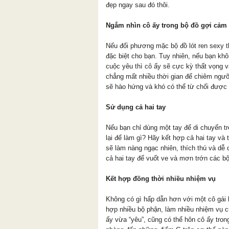
đẹp ngay sau đó thôi.
Ngắm nhìn cô ấy trong bộ đồ gợi cảm
Nếu đối phương mặc bộ đồ lót ren sexy t
đặc biệt cho bạn. Tuy nhiên, nếu bạn khô
cuộc yêu thì cô ấy sẽ cực kỳ thất vọng 
chẳng mất nhiều thời gian để chiêm ngưỡ
sẽ hào hứng và khó có thể từ chối được
Sử dụng cả hai tay
Nếu bạn chỉ dùng một tay để di chuyển t
lại để làm gì? Hãy kết hợp cả hai tay và
sẽ làm nàng ngạc nhiên, thích thú và dễ 
cả hai tay để vuốt ve và mơn trớn các bộ
Kết hợp đồng thời nhiều nhiệm vụ
Không có gì hấp dẫn hơn với một cô gái 
hợp nhiều bộ phận, làm nhiều nhiệm vụ c
ấy vừa “yêu”, cũng có thể hôn cô ấy trong