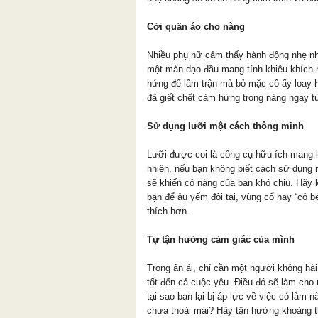
Cởi quần áo cho nàng
Nhiều phụ nữ cảm thấy hành động nhẹ nh
một màn dạo đầu mang tính khiêu khích n
hứng để lâm trận mà bỏ mặc cô ấy loay h
đã giết chết cảm hứng trong nàng ngay từ
Sử dụng lưỡi một cách thông minh
Lưỡi được coi là công cụ hữu ích mang 
nhiên, nếu bạn không biết cách sử dụng
sẽ khiến cô nàng của bạn khó chịu. Hãy 
bạn để âu yếm đôi tai, vùng cổ hay “cô 
thích hơn.
Tự tận hưởng cảm giác của mình
Trong ân ái, chỉ cần một người không hà
tốt đến cả cuộc yêu. Điều đó sẽ làm cho 
tại sao bạn lại bị áp lực về việc có làm 
chưa thoải mái? Hãy tận hưởng khoảng thờ