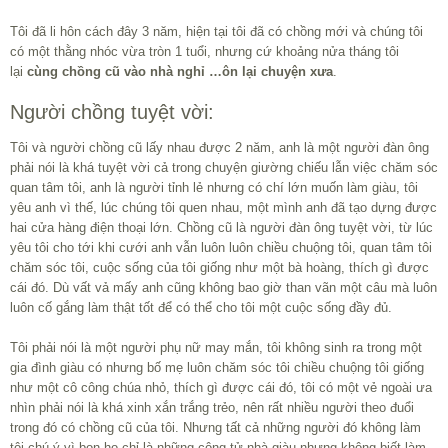
Online hoàn toàn miễn phí bởi Lương y Nguyễn Hùng
Xem tử vi
năm 2016 Bính Thân cho 12 con Giáp dựa theo ngày sinh !!!
Tôi đã li hôn cách đây 3 năm, hiện tại tôi đã có chồng mới và chúng tôi
có một thằng nhóc vừa tròn 1 tuổi, nhưng cứ khoảng nửa tháng tôi
lại
cùng
chồng cũ vào nhà nghỉ …ôn lại chuyện xưa
.
Người chồng tuyệt vời:
Tôi và người chồng cũ lấy nhau được 2 năm, anh là một người đàn ông
phải nói là khá tuyệt vời cả trong chuyện giường chiếu lẫn việc chăm sóc
quan tâm tôi, anh là người tỉnh lẻ nhưng có chí lớn muốn làm giàu, tôi
yêu anh vì thế, lúc chúng tôi quen nhau, một mình anh đã tạo dựng được
hai cửa hàng điện thoại lớn. Chồng cũ là người đàn ông tuyệt vời, từ lúc
yêu tôi cho tới khi cưới anh vẫn luôn luôn chiều chuộng tôi, quan tâm tôi
chăm sóc tôi, cuộc sống của tôi giống như một bà hoàng, thích gì được
cái đó. Dù vất vả mấy anh cũng không bao giờ than vãn một câu mà luôn
luôn cố gắng làm thật tốt để có thể cho tôi một cuộc sống đầy đủ.
Tôi phải nói là một người phụ nữ may mắn, tôi không sinh ra trong một