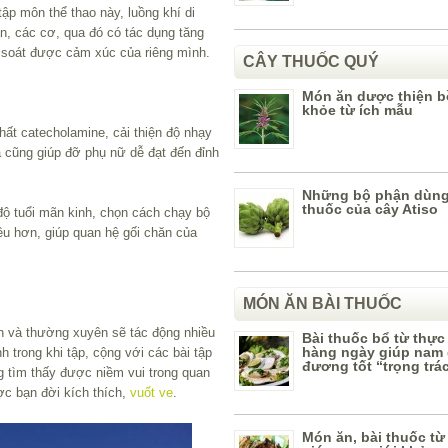
 tập môn thể thao này, luồng khí di
n, các cơ, qua đó có tác dụng tăng
 soát được cảm xúc của riêng mình.
CÂY THUỐC QUÝ
Món ăn dược thiện b
khỏe từ ích mẫu
hất catecholamine, cải thiện độ nhạy
 cũng giúp đỡ phụ nữ dễ đạt đến đỉnh
Những bộ phận dùng
thuốc của cây Atiso
độ tuổi mãn kinh, chọn cách chạy bộ
ều hơn, giúp quan hệ gối chăn của
MÓN ĂN BÀI THUỐC
 và thường xuyên sẽ tác động nhiều
Bài thuốc bổ từ thự
hàng ngày giúp nam 
 trong khi tập, cộng với các bài tập
đương tốt “trọng trá
 tìm thấy được niềm vui trong quan
c bạn đời kích thích,
vuốt ve
.
Món ăn, bài thuốc từ