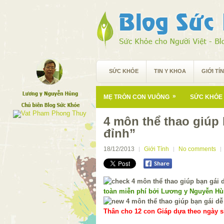
SỨC KHỎE
TIN Y KHOA
GIỚI TÍ
»
MẸ TRÒN CON VUÔNG
SỨC KHỎE 
4 môn thể thao giúp 
đỉnh”
18/12/2013
Giới Tính
No comments
toàn miễn phí bởi Lương y Nguyễn H
Thân cho 12 con Giáp dựa theo ngày si