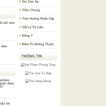
Oxi Cao Áp
Tiêm Chủng
Tình Huống Khẩn Cấp
ồi bổ sức
Vật Lý Trị Liệu
Đông Y
Điều Trị Không Thuốc
 làm
THÔNG TIN
c phẩm
giới đảm
ch”
 tắc kè