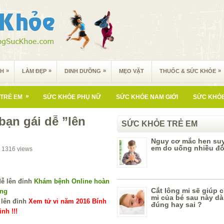
»
»
»
»
NH
LÀM ĐẸP
DINH DƯỠNG
MẸO VẶT
THUỐC & SỨC KHỎE
»
TRẺ EM
SỨC KHỎE PHỤ NỮ
SỨC KHỎE NAM GIỚI
SỨC KHỎE
bạn gái dễ ”lên
SỨC KHỎE TRẺ EM
Nguy cơ mắc hen suy
em do uống nhiều đồ
1316
views
Khám bệnh Online hoàn
Cắt lông mi sẽ giúp 
ùng
mi của bé sau này dà
Xem tử vi năm 2016 Bính
đúng hay sai ?
nh !!!