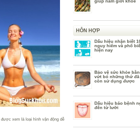
giúp nam giới khỏe
HỖN HỢP
Dấu hiệu nhận biết 1
nguy hiểm và phổ bi
hiện nay
Bảo vệ sức khỏe bằn
vứt bỏ những thứ đã
còn sử dụng được
Dấu hiệu báo bệnh n
đến từ lưỡi
a được xem là loại hình vận động dễ