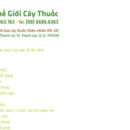
 mây”
 dễ dàng
ực
 chàng
buồn ngủ
”
hấn
uốn được chạm vào khi quan hệ
n yêu
 khoái
15 phút