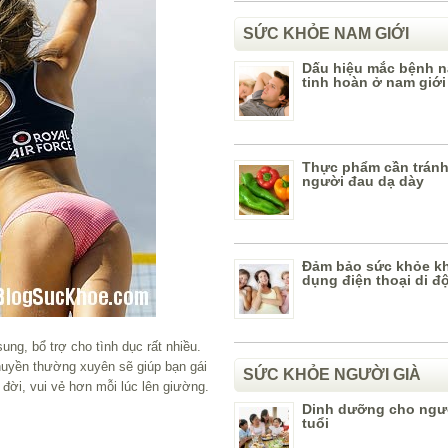
SỨC KHỎE NAM GIỚI
Dấu hiệu mắc bệnh 
tinh hoàn ở nam giới
Thực phẩm cần tránh
người đau dạ dày
Đảm bảo sức khỏe kh
dụng điện thoại di đ
ung, bổ trợ cho tình dục rất nhiều.
huyền thường xuyên sẽ giúp bạn gái
SỨC KHỎE NGƯỜI GIÀ
đời, vui vẻ hơn mỗi lúc lên giường.
Dinh dưỡng cho ngư
tuổi