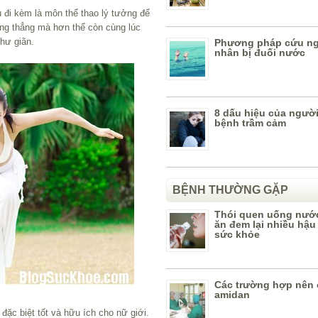
 đi kèm là môn thể thao lý tưởng để
ăng thẳng mà hơn thể còn cùng lúc
thư giãn.
Phương pháp cứu ng
nhân bị đuối nước
8 dấu hiệu của ngườ
bệnh trầm cảm
BỆNH THƯỜNG GẶP
Thói quen uống nước
ăn đem lại nhiều hậu
sức khỏe
Các trường hợp nên 
amidan
ặc biệt tốt và hữu ích cho nữ giới.