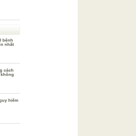
0 bệnh
ến nhất
g cách
 không
guy hiểm