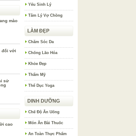
Yếu Sinh Lý
Tâm Lý Vợ Chồng
nang mào
LÀM ĐẸP
Chăm Sóc Da
 đối với
Chống Lão Hóa
Khỏe Đẹp
Thẩm Mỹ
i sử
ộng
Thể Dục Yoga
DINH DƯỠNG
Chế Độ Ăn Uống
Món Ăn Bài Thuốc
ời cao
An Toàn Thực Phẩm