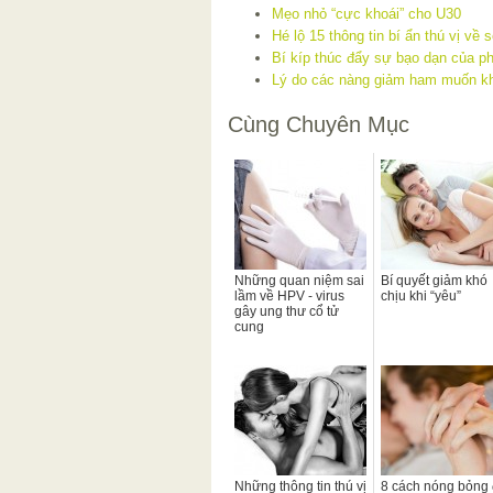
Mẹo nhỏ “cực khoái” cho U30
Hé lộ 15 thông tin bí ẩn thú vị về 
Bí kíp thúc đẩy sự bạo dạn của ph
Lý do các nàng giảm ham muốn khi
Cùng Chuyên Mục
Những quan niệm sai
Bí quyết giảm khó
lầm về HPV - virus
chịu khi “yêu”
gây ung thư cổ tử
cung
Những thông tin thú vị
8 cách nóng bỏng 