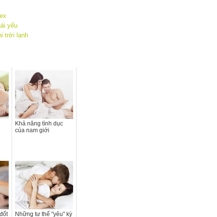
sex
ái yếu
 trời lạnh
Khả năng tình dục
của nam giới
đốt
Những tư thế "yêu" kỳ