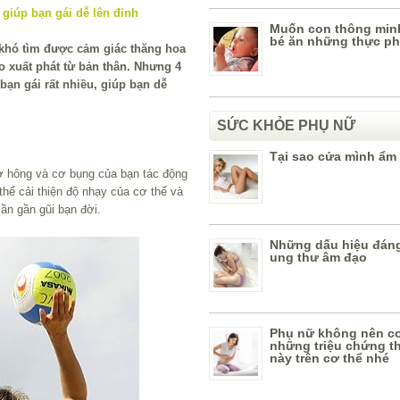
Muốn con thông min
bé ăn những thực p
khó tìm được cảm giác thăng hoa
o xuất phát từ bản thân. Nhưng 4
bạn gái rất nhiều, giúp bạn dễ
SỨC KHỎE PHỤ NỮ
Tại sao cửa mình ẩm
ơ hông và cơ bụng của bạn tác động
thể cải thiện độ nhạy của cơ thể và
lần gần gũi bạn đời.
Những dấu hiệu đán
ung thư âm đạo
Phụ nữ không nên c
những triệu chứng t
này trên cơ thể nhé