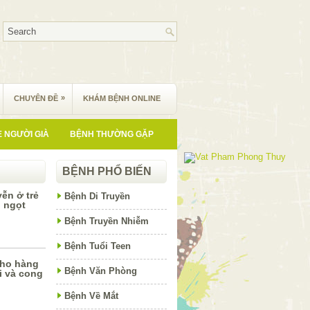
»
CHUYÊN ĐỀ
KHÁM BỆNH ONLINE
 NGƯỜI GIÀ
BỆNH THƯỜNG GẶP
BỆNH PHỔ BIẾN
ễn ở trẻ
Bệnh Di Truyền
 ngọt
Bệnh Truyền Nhiễm
Bệnh Tuổi Teen
cho hàng
Bệnh Văn Phòng
i và cong
Bệnh Về Mắt