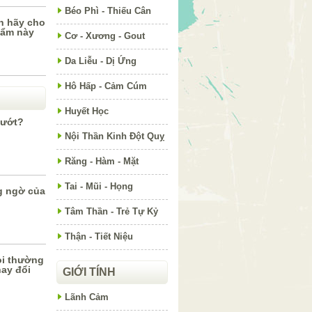
Béo Phì - Thiếu Cân
h hãy cho
hẩm này
Cơ - Xương - Gout
Da Liễu - Dị Ứng
Hô Hấp - Cảm Cúm
Huyết Học
 ướt?
Nội Thần Kinh Đột Quỵ
Răng - Hàm - Mặt
Tai - Mũi - Họng
g ngờ của
Tâm Thần - Trẻ Tự Kỷ
Thận - Tiết Niệu
oi thường
hay đổi
GIỚI TÍNH
Lãnh Cảm