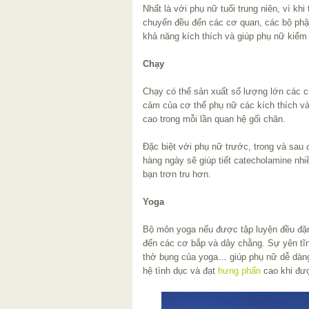
Nhất là với phụ nữ tuổi trung niên, vì khi
chuyển đều đến các cơ quan, các bộ phậ
khả năng kích thích và giúp phụ nữ kiểm
Chạy
Chạy có thể sản xuất số lượng lớn các c
cảm của cơ thể phụ nữ các kích thích và
cao trong mỗi lần quan hệ gối chăn.
Đặc biệt với phụ nữ trước, trong và sau 
hàng ngày sẽ giúp tiết catecholamine nhi
bạn trơn tru hơn.
Yoga
Bộ môn yoga nếu được tập luyện đều đặn
đến các cơ bắp và dây chằng. Sự yên tĩnh
thở bụng của yoga… giúp phụ nữ dễ dàng
hệ tình dục và đạt
hưng phấn
cao khi đượ