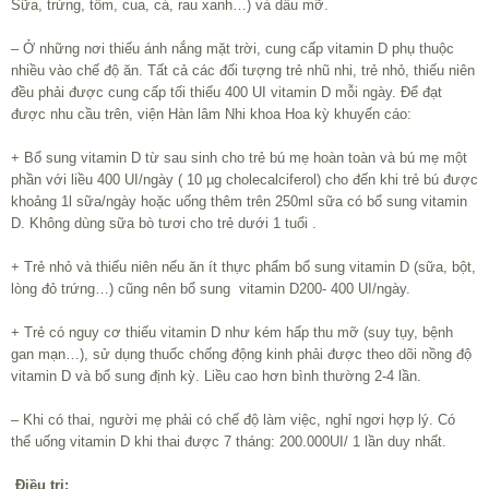
Sữa, trứng, tôm, cua, cá, rau xanh…) và dầu mỡ.
– Ở những nơi thiếu ánh nắng mặt trời, cung cấp vitamin D phụ thuộc
nhiều vào chế độ ăn. Tất cả các đối tượng trẻ nhũ nhi, trẻ nhỏ, thiếu niên
đều phải được cung cấp tối thiểu 400 UI vitamin D mỗi ngày. Để đạt
được nhu cầu trên, viện Hàn lâm Nhi khoa Hoa kỳ khuyến cáo:
+ Bổ sung vitamin D từ sau sinh cho trẻ bú mẹ hoàn toàn và bú mẹ một
phần với liều 400 UI/ngày ( 10 µg cholecalciferol) cho đến khi trẻ bú được
khoảng 1l sữa/ngày hoặc uống thêm trên 250ml sữa có bổ sung vitamin
D. Không dùng sữa bò tươi cho trẻ dưới 1 tuổi .
+ Trẻ nhỏ và thiếu niên nếu ăn ít thực phẩm bổ sung vitamin D (sữa, bột,
lòng đỏ trứng…) cũng nên bổ sung vitamin D200- 400 UI/ngày.
+ Trẻ có nguy cơ thiếu vitamin D như kém hấp thu mỡ (suy tụy, bệnh
gan mạn…), sử dụng thuốc chống động kinh phải được theo dõi nồng độ
vitamin D và bổ sung định kỳ. Liều cao hơn bình thường 2-4 lần.
– Khi có thai, người mẹ phải có chế độ làm việc, nghỉ ngơi hợp lý. Có
thể uống vitamin D khi thai được 7 tháng: 200.000UI/ 1 lần duy nhất.
Điều trị: