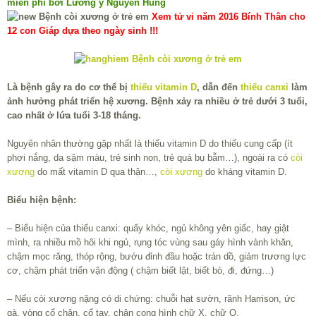
miễn phí bởi Lương y Nguyễn Hùng
Xem tử vi năm 2016 Bính Thân cho
12 con Giáp dựa theo ngày sinh !!!
Là bệnh gây ra do cơ thể bị
thiếu vitamin D
, dẫn đến
thiếu canxi
làm
ảnh hưởng phát triển hệ xương. Bệnh xảy ra nhiều ở trẻ dưới 3 tuổi,
cao nhất ở lứa tuổi 3-18 tháng.
Nguyên nhân thường gặp nhất là thiếu vitamin D do thiếu cung cấp (ít
phơi nắng, da sậm màu, trẻ sinh non, trẻ quá bụ bẫm…), ngoài ra có
còi
xương
do mất vitamin D qua thận…,
còi xương
do kháng vitamin D.
Biểu hiện bệnh:
– Biểu hiện của thiếu canxi: quấy khóc, ngủ không yên giấc, hay giật
mình, ra nhiều mồ hôi khi ngủ, rụng tóc vùng sau gáy hình vành khăn,
chậm mọc răng, thóp rộng, bướu đỉnh đầu hoặc trán dồ, giảm trương lực
cơ, chậm phát triển vận động ( chậm biết lật, biết bò, đi, đứng…)
– Nếu còi xương nặng có di chứng: chuỗi hạt sườn, rãnh Harrison, ức
gà, vòng cổ chân, cổ tay, chân cong hình chữ X, chữ O.