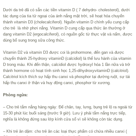
Dưới da trẻ đã có sẵn các tiền vitamin D ( 7 dehydro- cholesterol), dưới
tác dụng của tia tử ngoại của ánh nắng mặt trời, sẽ hoạt hóa chuyển
thành vitamin D3 (cholecalciferol). Nguồn vitamin D chính yếu cung cấp
cho trẻ là nhờ phơi nắng. Vitamin D cung cấp qua thức ăn thường ở
dạng vitamin D2 (ergocalciferol), có nguồn gốc từ thực vật và nấm, được
dùng bổ sung trong sữa công thức.
Vitamin D2 và vitamin D3 được coi là prohormone, đến gan và được
chuyển thành 25-hydroxy vitaminD (calcidiol) là thể lưu hành của vitamin
D trong máu. Khi đến thận, calcidiol được hydroxyl hóa 1 lần nữa và trở
thành hormone có hoạt tính sinh học 1,25-dihydroxyvitaminD (calcitriol).
Calcitriol kích thích sự hấp thu canxi và phosphor tại đường ruột, sự tái
hấp thu canxi ở thận và huy động canxi, phosphor từ xương.
Phòng ngừa:
– Cho trẻ tắm nắng hàng ngày: Để chân, tay, lưng, bụng trẻ lộ ra ngoài từ
15-30 phút lúc buổi sáng (trước 9 giờ). Lưu ý phải tắm nắng trực tiếp,
nghĩa là không đứng sau lớp kính cửa sổ vì sẽ không còn tác dụng.
– Khi trẻ ăn dặm: cho trẻ ăn các loại thực phẩm có chứa nhiều canxi (