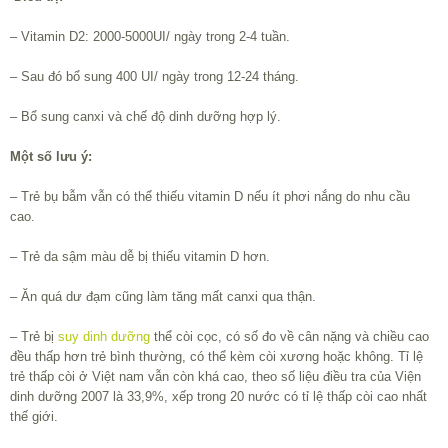
– Vitamin D2: 2000-5000UI/ ngày trong 2-4 tuần.
– Sau đó bổ sung 400 UI/ ngày trong 12-24 tháng.
– Bổ sung canxi và chế độ dinh dưỡng hợp lý.
Một số lưu ý:
– Trẻ bụ bẫm vẫn có thể thiếu vitamin D nếu ít phơi nắng do nhu cầu
cao.
– Trẻ da sậm màu dễ bị thiếu vitamin D hơn.
– Ăn quá dư đạm cũng làm tăng mất canxi qua thận.
– Trẻ bị
suy dinh dưỡng
thể còi cọc, có số đo về cân nặng và chiều cao
đều thấp hơn trẻ bình thường, có thể kèm còi xương hoặc không. Tỉ lệ
trẻ thấp còi ở Việt nam vẫn còn khá cao, theo số liệu điều tra của Viện
dinh dưỡng 2007 là 33,9%, xếp trong 20 nước có tỉ lệ thấp còi cao nhất
thế giới.