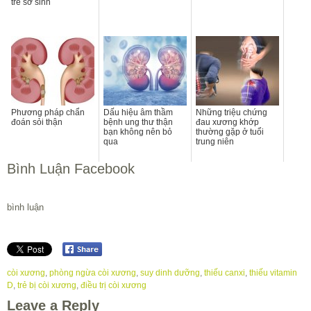
trẻ sơ sinh
Phương pháp chẩn
Dấu hiệu âm thầm
Những triệu chứng
đoán sỏi thận
bệnh ung thư thận
đau xương khớp
bạn không nên bỏ
thường gặp ở tuổi
qua
trung niên
Bình Luận Facebook
bình luận
còi xương
,
phòng ngừa còi xương
,
suy dinh dưỡng
,
thiếu canxi
,
thiếu vitamin
D
,
trẻ bị còi xương
,
điều trị còi xương
Leave a Reply