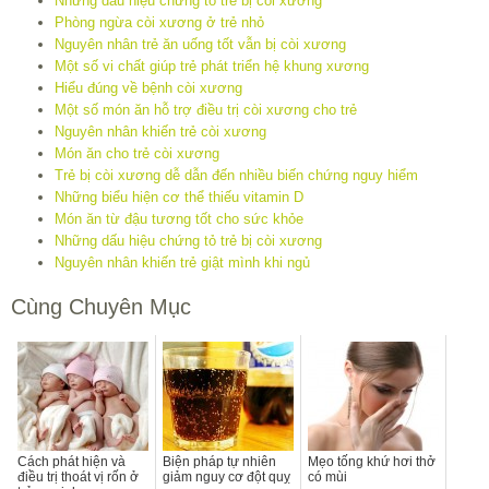
Những dấu hiệu chứng tỏ trẻ bị còi xương
Phòng ngừa còi xương ở trẻ nhỏ
Nguyên nhân trẻ ăn uống tốt vẫn bị còi xương
Một số vi chất giúp trẻ phát triển hệ khung xương
Hiểu đúng về bệnh còi xương
Một số món ăn hỗ trợ điều trị còi xương cho trẻ
Nguyên nhân khiến trẻ còi xương
Món ăn cho trẻ còi xương
Trẻ bị còi xương dễ dẫn đến nhiều biến chứng nguy hiểm
Những biểu hiện cơ thể thiếu vitamin D
Món ăn từ đậu tương tốt cho sức khỏe
Những dấu hiệu chứng tỏ trẻ bị còi xương
Nguyên nhân khiến trẻ giật mình khi ngủ
Cùng Chuyên Mục
Cách phát hiện và
Biện pháp tự nhiên
Mẹo tống khứ hơi thở
điều trị thoát vị rốn ở
giảm nguy cơ đột quỵ
có mùi