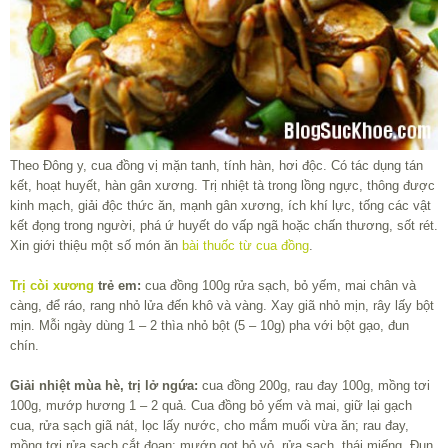
Theo Đông y, cua đồng vị mặn tanh, tính hàn, hơi độc. Có tác dụng tán
kết, hoạt huyết, hàn gân xương. Trị nhiệt tà trong lồng ngực, thông được
kinh mạch, giải độc thức ăn, mạnh gân xương, ích khí lực, tống các vật
kết đọng trong người, phá ứ huyết do vấp ngã hoặc chấn thương, sốt rét.
Xin giới thiệu một số món ăn
bài thuốc từ cua đồng
.
Trị còi xương
trẻ em:
cua đồng 100g rửa sạch, bỏ yếm, mai chân và
càng, để ráo, rang nhỏ lửa đến khô và vàng. Xay giã nhỏ mịn, rây lấy bột
mịn. Mỗi ngày dùng 1 – 2 thìa nhỏ bột (5 – 10g) pha với bột gạo, đun
chín.
Giải nhiệt mùa hè, trị lở ngứa:
cua đồng 200g, rau đay 100g, mồng tơi
100g, mướp hương 1 – 2 quả. Cua đồng bỏ yếm và mai, giữ lại gạch
cua, rửa sạch giã nát, lọc lấy nước, cho mắm muối vừa ăn; rau đay,
mồng tơi rửa sạch cắt đoạn; mướp gọt bỏ vỏ, rửa sạch, thái miếng. Đun