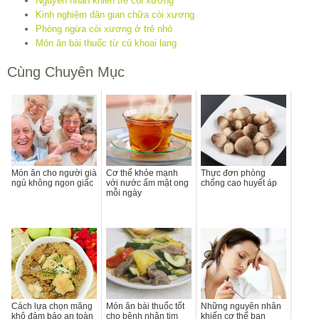
Nguyên nhân khiến trẻ còi xương
Kinh nghiệm dân gian chữa còi xương
Phòng ngừa còi xương ở trẻ nhỏ
Món ăn bài thuốc từ củ khoai lang
Cùng Chuyên Mục
Món ăn cho người già
Cơ thể khỏe mạnh
Thực đơn phòng
ngủ không ngon giấc
với nước ấm mật ong
chống cao huyết áp
mỗi ngày
Cách lựa chọn măng
Món ăn bài thuốc tốt
Những nguyên nhân
khô đảm bảo an toàn
cho bệnh nhân tim
khiến cơ thể bạn