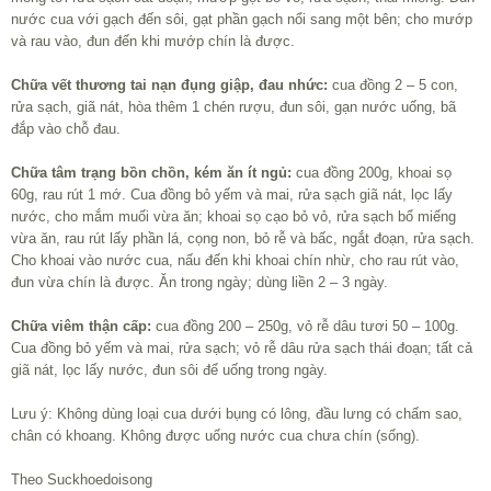
nước cua với gạch đến sôi, gạt phần gạch nổi sang một bên; cho mướp
và rau vào, đun đến khi mướp chín là được.
Chữa vết thương tai nạn đụng giập, đau nhức:
cua đồng 2 – 5 con,
rửa sạch, giã nát, hòa thêm 1 chén rượu, đun sôi, gạn nước uống, bã
đắp vào chỗ đau.
Chữa tâm trạng bồn chồn, kém ăn ít ngủ:
cua đồng 200g, khoai sọ
60g, rau rút 1 mớ. Cua đồng bỏ yếm và mai, rửa sạch giã nát, lọc lấy
nước, cho mắm muối vừa ăn; khoai sọ cạo bỏ vỏ, rửa sạch bổ miếng
vừa ăn, rau rút lấy phần lá, cọng non, bỏ rễ và bấc, ngắt đoạn, rửa sạch.
Cho khoai vào nước cua, nấu đến khi khoai chín nhừ, cho rau rút vào,
đun vừa chín là được. Ăn trong ngày; dùng liền 2 – 3 ngày.
Chữa viêm thận cấp:
cua đồng 200 – 250g, vỏ rễ dâu tươi 50 – 100g.
Cua đồng bỏ yếm và mai, rửa sạch; vỏ rễ dâu rửa sạch thái đoạn; tất cả
giã nát, lọc lấy nước, đun sôi để uống trong ngày.
Lưu ý: Không dùng loại cua dưới bụng có lông, đầu lưng có chấm sao,
chân có khoang. Không được uống nước cua chưa chín (sống).
Theo Suckhoedoisong