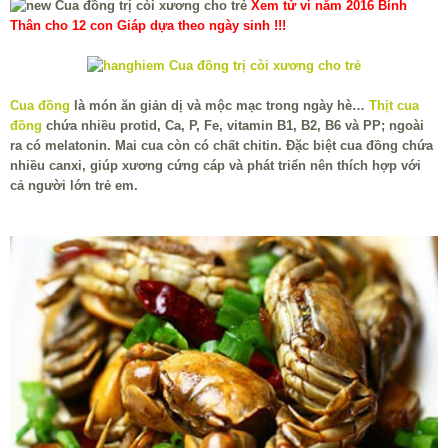
Xem tử vi năm 2016 Bính
Thân cho 12 con Giáp dựa theo ngày sinh !!!
Cua đồng
là món ăn giản dị và mộc mạc trong ngày hè…
Thịt cua
đồng
chứa nhiều protid, Ca, P, Fe, vitamin B1, B2, B6 và PP; ngoài
ra có melatonin. Mai cua còn có chất chitin. Đặc biệt cua đồng chứa
nhiều canxi, giúp xương cứng cáp và phát triển nên thích hợp với
cả người lớn trẻ em.