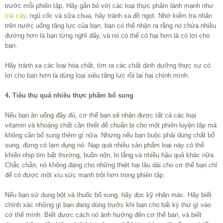
trước mỗi phiên tập. Hãy gắn bó với các loại thực phẩm lành mạnh như
trái cây
, ngũ cốc và sữa chua, hãy tránh xa đồ ngọt. Nhớ kiểm tra nhãn
trên nước uống tăng lực của bạn, bạn có thể nhận ra rằng nó chứa nhiều
đường hơn là bạn từng nghĩ đấy, và nó có thể có hại hơn là có lợi cho
bạn.
Hãy tránh xa các loại hóa chất, tìm ra các chất dinh dưỡng thực sự có
lợi cho bạn hơn là dùng loại siêu tăng lực rồi lại hại chính mình.
4. Tiêu thụ quá nhiều thực phẩm bổ sung
Nếu bạn ăn uống đầy đủ, cơ thể bạn sẽ nhận được tất cả các loại
vitamin và khoáng chất cần thiết để chuẩn bị cho một phiên luyện tập mà
không cần bổ sung thêm gì nữa. Nhưng nếu bạn buộc phải dùng chất bổ
sung, đừng có lạm dụng nó. Nạp quá nhiều sản phẩm loại này có thể
khiến nhịp tim bất thường, buồn nôn, lo lắng và nhiều hậu quả khác nữa.
Chắc chắn, nó không đáng cho những thiệt hại lâu dài cho cơ thể bạn chỉ
để có được một xíu sức mạnh trội hơn trong phiên tập.
Nếu bạn sử dụng bột và thuốc bổ sung, hãy đọc kỹ nhãn mác. Hãy biết
chính xác những gì bạn đang dùng trước khi bạn cho bất kỳ thứ gì vào
cơ thể mình. Biết được cách nó ảnh hưởng đến cơ thể bạn, và biết