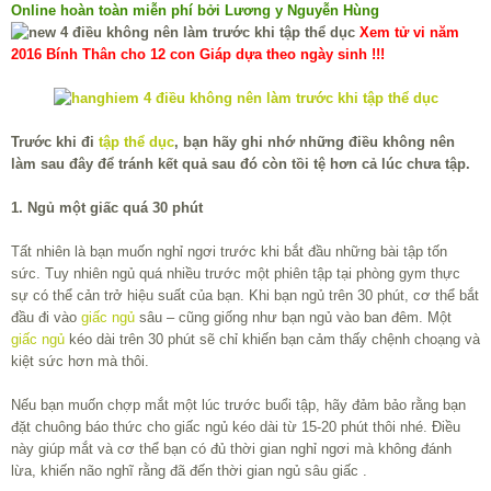
Online hoàn toàn miễn phí bởi Lương y Nguyễn Hùng
Xem tử vi năm
2016 Bính Thân cho 12 con Giáp dựa theo ngày sinh !!!
Trước khi đi
tập thể dục
, bạn hãy ghi nhớ những điều không nên
làm sau đây để tránh kết quả sau đó còn tồi tệ hơn cả lúc chưa tập.
1. Ngủ một giấc quá 30 phút
Tất nhiên là bạn muốn nghỉ ngơi trước khi bắt đầu những bài tập tốn
sức. Tuy nhiên ngủ quá nhiều trước một phiên tập tại phòng gym thực
sự có thể cản trở hiệu suất của bạn. Khi bạn ngủ trên 30 phút, cơ thể bắt
đầu đi vào
giấc ngủ
sâu – cũng giống như bạn ngủ vào ban đêm. Một
giấc ngủ
kéo dài trên 30 phút sẽ chỉ khiến bạn cảm thấy chệnh choạng và
kiệt sức hơn mà thôi.
Nếu bạn muốn chợp mắt một lúc trước buổi tập, hãy đảm bảo rằng bạn
đặt chuông báo thức cho giấc ngủ kéo dài từ 15-20 phút thôi nhé. Điều
này giúp mắt và cơ thể bạn có đủ thời gian nghỉ ngơi mà không đánh
lừa, khiến não nghĩ rằng đã đến thời gian ngủ sâu giấc .