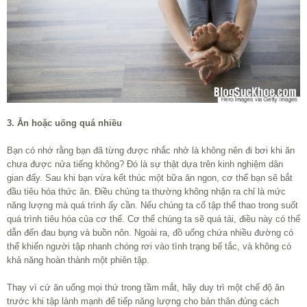
3. Ăn hoặc uống quá nhiều
Bạn có nhớ rằng bạn đã từng được nhắc nhở là không nên đi bơi khi ăn
chưa được nửa tiếng không? Đó là sự thật dựa trên kinh nghiệm dân
gian đấy. Sau khi bạn vừa kết thúc một bữa ăn ngon, cơ thể bạn sẽ bắt
đầu tiêu hóa thức ăn. Điều chúng ta thường không nhận ra chỉ là mức
năng lượng mà quá trình ấy cần. Nếu chúng ta cố tập thể thao trong suốt
quá trình tiêu hóa của cơ thể. Cơ thể chúng ta sẽ quá tải, điều này có thể
dẫn đến đau bụng và buồn nôn. Ngoài ra, đồ uống chứa nhiều đường có
thể khiến người tập nhanh chóng rơi vào tình trạng bế tắc, và không có
khả năng hoàn thành một phiên tập.
Thay vì cứ ăn uống mọi thứ trong tầm mắt, hãy duy trì một chế độ ăn
trước khi tập lành mạnh để tiếp năng lượng cho bản thân đúng cách