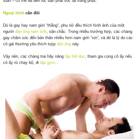
tuần – có thể đã đến lúc bạn phải sốc lại trang phục.
Ngoại hình
cân đối
Dù là gay hay nam giới “thẳng”, phụ nữ đều thích hình ảnh của một
người
đàn ông
nam tính
, săn chắc. Trong nhiều trường hợp, các chàng
gay chăm sóc đến bản thân nhiều hơn nam giới “xịn”, và đó là lý do các
cô gái thường yêu thích tuýp
đàn ông
này.
Vậy nên, các chàng trai hãy năng
tập thể dục
, tham gia cùng cô ấy nếu
cô ấy rủ chạy bộ, đi
tập gym
…