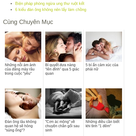
Biện pháp phòng ngừa ung thư ruột kết
6 kiểu đàn ông không nên lấy làm chồng
Cùng Chuyên Mục
Những nỗi ám ảnh
Bí quyết đưa nàng
5 bí ẩn cảm xúc của
của đấng mày râu
“lên đỉnh” qua 5 giác
phái nữ
trong cuộc "yêu"
quan
Đàn ông lâu không
"Cơn ác mộng" về
Những điều cần biết
quan hệ sẽ hỏng
chuyện chăn gối sau
khi tình "1 đêm"
"súng ống"?
sinh