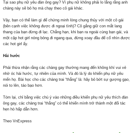
Tại sao phụ nữ yêu đàn ông gay? Vì phụ nữ không phải lo lắng rằng anh
chàng này sẽ bỏ họ mà chạy theo cô gái khác.
Vậy, bạn có thể làm gì để chứng minh lòng chung thủy với một cô gái
(bên cạnh việc không được đi ngoại tình)? Cô gắng giữ con mắt lang
thang của bạn đừng đi lạc. Chẳng hạn, khi bạn ra ngoài cùng bạn gái, và
một cặp hot girl nóng bỏng đi ngang qua, đừng xoay đầu để cố nhìn được
các hot girl ấy.
Hài hước
Phải thừa nhận rằng các chàng gay thường mang đến không khí vui vẻ
nhờ óc hài hước, tự nhiên của mình. Và đó là lý do khiến phụ nữ yêu
mến họ. Bài học cho các chàng trai “thẳng” là: hãy bỏ bớt sự gượng gạo,
nói to lên, táo bạo hơn.
Tóm lại, chỉ bằng việc chú ý vào những điều khiến phụ nữ yêu thích đàn
ông gay, các chàng trai “thẳng” có thể khiến mình trở thành một đối tác
hẹn hò hấp dẫn hơn.
Theo VnExpress