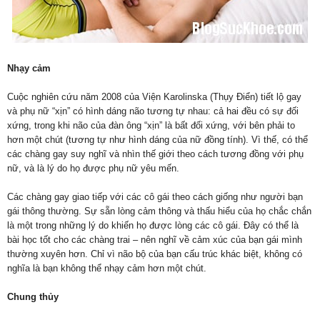
Nhạy cảm
Cuộc nghiên cứu năm 2008 của Viện Karolinska (Thụy Điển) tiết lộ gay
và phụ nữ “xịn” có hình dáng não tương tự nhau: cả hai đều có sự đối
xứng, trong khi não của đàn ông “xịn” là bất đối xứng, với bên phải to
hơn một chút (tương tự như hình dáng của nữ đồng tính). Vì thế, có thể
các chàng gay suy nghĩ và nhìn thế giới theo cách tương đồng với phụ
nữ, và là lý do họ được phụ nữ yêu mến.
Các chàng gay giao tiếp với các cô gái theo cách giống như người bạn
gái thông thường. Sự sẵn lòng cảm thông và thấu hiểu của họ chắc chắn
là một trong những lý do khiến họ được lòng các cô gái. Đây có thể là
bài học tốt cho các chàng trai – nên nghĩ về cảm xúc của bạn gái mình
thường xuyên hơn. Chỉ vì não bộ của bạn cấu trúc khác biệt, không có
nghĩa là bạn không thể nhạy cảm hơn một chút.
Chung thủy