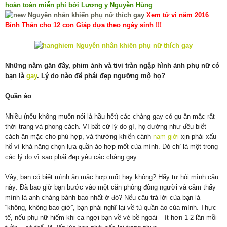
hoàn toàn miễn phí bởi Lương y Nguyễn Hùng
Xem tử vi năm 2016
Bính Thân cho 12 con Giáp dựa theo ngày sinh !!!
Những năm gần đây, phim ảnh và tivi tràn ngập hình ảnh phụ nữ có
bạn là
gay
. Lý do nào để phái đẹp ngưỡng mộ họ?
Quần áo
Nhiều (nếu không muốn nói là hầu hết) các chàng gay có gu ăn mặc rất
thời trang và phong cách. Vì bất cứ lý do gì, họ dường như đều biết
cách ăn mặc cho phù hợp, và thường khiến cánh
nam giới
xịn phải xấu
hổ vì khả năng chọn lựa quần áo hợp mốt của mình. Đó chỉ là một trong
các lý do vì sao phái đẹp yêu các chàng gay.
Vậy, bạn có biết mình ăn mặc hợp mốt hay không? Hãy tự hỏi mình câu
này: Đã bao giờ bạn bước vào một căn phòng đông người và cảm thấy
mình là anh chàng bảnh bao nhất ở đó? Nếu câu trả lời của bạn là
“không, không bao giờ”, bạn phải nghĩ lại về tủ quần áo của mình. Thực
tế, nếu phụ nữ hiếm khi ca ngợi bạn về vẻ bề ngoài – ít hơn 1-2 lần mỗi