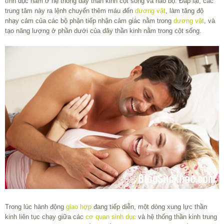
tính dục nằm ở hệ thống dây thần kinh cột sống và não bộ. Đáp lại, các
trung tâm này ra lệnh chuyển thêm máu đến
dương vật
, làm tăng độ
nhạy cảm của các bộ phận tiếp nhận cảm giác nằm trong
dương vật
, và
tạo năng lượng ở phần dưới của dây thần kinh nằm trong cột sống.
Trong lúc hành động
giao hợp
đang tiếp diễn, một dòng xung lực thần
kinh liên tục chạy giữa các
cơ quan sinh dục
và hệ thống thần kinh trung