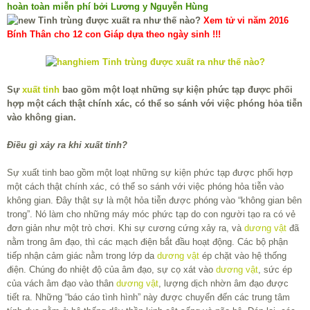
hoàn toàn miễn phí bởi Lương y Nguyễn Hùng
Xem tử vi năm 2016
Bính Thân cho 12 con Giáp dựa theo ngày sinh !!!
Sự
xuất tinh
bao gồm một loạt những sự kiện phức tạp được phối
hợp một cách thật chính xác, có thể so sánh với việc phóng hỏa tiễn
vào không gian.
Điều gì xảy ra khi xuất tinh?
Sự xuất tinh bao gồm một loạt những sự kiện phức tạp được phối hợp
một cách thật chính xác, có thể so sánh với việc phóng hỏa tiễn vào
không gian. Đây thật sự là một hỏa tiễn được phóng vào “không gian bên
trong”. Nó làm cho những máy móc phức tạp do con người tạo ra có vẻ
đơn giản như một trò chơi. Khi sự cương cứng xảy ra, và
dương vật
đã
nằm trong âm đạo, thì các mạch điện bắt đầu hoạt động. Các bộ phận
tiếp nhận cảm giác nằm trong lớp da
dương vật
ép chặt vào hệ thống
điện. Chúng đo nhiệt độ của âm đạo, sự cọ xát vào
dương vật
, sức ép
của vách âm đạo vào thân
dương vật
, lượng dịch nhờn âm đạo được
tiết ra. Những “báo cáo tình hình” này được chuyển đến các trung tâm