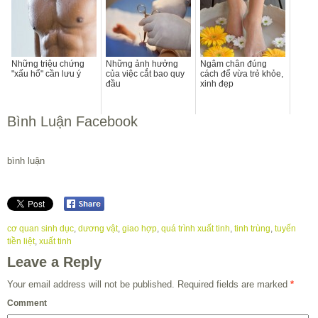
Những triệu chứng
Những ảnh hưởng
Ngâm chân đúng
"xấu hổ" cần lưu ý
của việc cắt bao quy
cách để vừa trẻ khỏe,
đầu
xinh đẹp
Bình Luận Facebook
bình luận
cơ quan sinh dục
,
dương vật
,
giao hợp
,
quá trình xuất tinh
,
tinh trùng
,
tuyến
tiền liệt
,
xuất tinh
Leave a Reply
Your email address will not be published.
Required fields are marked
*
Comment