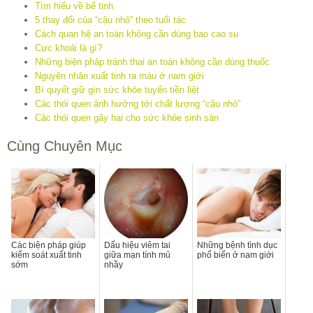
Tìm hiểu về bế tinh
5 thay đổi của “cậu nhỏ” theo tuổi tác
Cách quan hệ an toàn không cần dùng bao cao su
Cực khoái là gì?
Những biện pháp tránh thai an toàn không cần dùng thuốc
Nguyên nhân xuất tinh ra máu ở nam giới
Bí quyết giữ gìn sức khỏe tuyến tiền liệt
Các thói quen ảnh hưởng tới chất lượng “cậu nhỏ”
Các thói quen gây hại cho sức khỏe sinh sản
Cùng Chuyên Mục
Các biện pháp giúp
Dấu hiệu viêm tai
Những bệnh tình dục
kiểm soát xuất tinh
giữa mạn tính mủ
phổ biến ở nam giới
sớm
nhầy