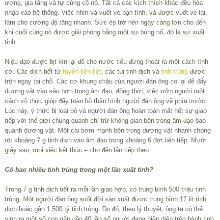
ương, gia tăng và tự củng cố nó. Tất cả các kích thích khác đều hòa
nhập vào hệ thống. Việc nhìn và vuốt ve bạn tình, và được vuốt ve lại,
làm cho cường độ tăng nhanh. Sức ép trở nên ngày càng lớn cho đến
khi cuối cùng nó được giải phóng bằng một sự bùng nổ, đó là sự xuất
tinh.
Niệu đạo được bịt kín lại để cho nước tiểu đừng thoát ra một cách tình
cờ. Các dịch tiết từ
tuyến tiền liệt
, các túi tinh dịch và
tinh trùng
được
trộn ngay tại chỗ. Các cơ khung chậu của người đàn ông co lại để đẩy
dương vật vào sâu hơn trong âm đạo; đồng thời, việc ưỡn người một
cách vô thức giúp đẩy toàn bộ thân hình người đàn ông về phía trước.
Lúc này, ý thức bị loại bỏ và người đàn ông hoàn toàn mất hết sự giao
tiếp với thế giới chung quanh chỉ trừ không gian bên trong âm đạo bao
quanh dương vật. Một cái bơm mạnh bên trong dương vật nhanh chóng
rót khoảng 7 g tinh dịch vào âm đạo trong khoảng 6 đợt liên tiếp. Mười
giây sau, mọi việc kết thúc – cho đến lần tiếp theo.
Có bao nhiêu tinh trùng trong một lần xuất tinh?
Trong 7 g tinh dịch tiết ra mỗi lần giao hợp, có trung bình 500 triệu tinh
trùng. Một người đàn ông suốt đời sản xuất được trung bình 17 lít tinh
dịch hoặc gần 1.500 tỷ tinh trùng. Do đó, theo lý thuyết, ông ta có thể
sinh ra một số con gấp gần 40 lần số người đang hiện diện trên hành tinh