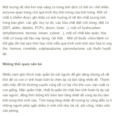
Một lượng rất nhỏ kim loại nặng có trong tinh dịch có thể ức chế nhiều
enzyme quan trọng cho quá trình thụ tinh trứng của tinh trùng. Một số
chất ô nhiễm được ghi nhận có ảnh hưởng rõ rệt lên chất lượng tinh
trùng bao gồm: các gốc ôxy tự do, các hóa chất diệt côn trùng, diệt cỏ
(DDT, aldrin, dieldrin, PCPs, dioxin, furan…), một số hydrocarbon
(ethylbenzene, bezene, toluen, xylene…), một số chất bảo quản, hóa
chất có trong vật liệu xây dựng, nội thất… Một số thuốc chữa bệnh có
thể gây tổn hại tạm thời hay vĩnh viễn quá trình sinh tinh như hóa trị ung
thư, hormon, cimetidin, sulphasalazine, spironolactone, các thuốc huyết
áp…
Những thói quen nên bỏ
Nhiều nam giới thích mặc quần bó sát người để giữ dáng nhưng sẽ rất
khó để có con vì tinh hoàn luôn bị chèn ép và làm tăng nhiệt độ. Thanh
niên mặc đồ lót thường xuyên cũng rất có hại cho khu vực sản xuất ra
con giống. Mặc quần chật, nhất là quần lót chật làm tinh hoàn bị ép sát
vào người, đồng thời thông khí kém làm tăng nhiệt độ vùng da bìu làm
tinh trùng khó sinh sản. Tình trạng tăng nhiệt độ tương tự cũng diễn ra ở
những người phải ngồi nhiều ở một chỗ như tài xế, phi công, nhân viên
văn phòng.