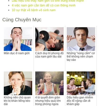
Dấu hiệu cho thấy nam giới có tinh trùng khỏe mạnh
4 việc nam giới cần làm để có con thông minh
10 sự thật về bệnh vô sinh nam
Cùng Chuyên Mục
Mãn dục ở nam giới
Cách duy trì phong độ
Những "vùng cấm" cơ
của nam giới lâu dài
thể không nên chạm
tay vào
Không nên chủ quan
4 bí quyết đơn giản
Dấu hiệu gan nhiễm
khi bị khàn tiếng kéo
nhưng hiệu quả lớn
độc tố nặng cần đi
dài
trong phòng ngừa
khám gấp