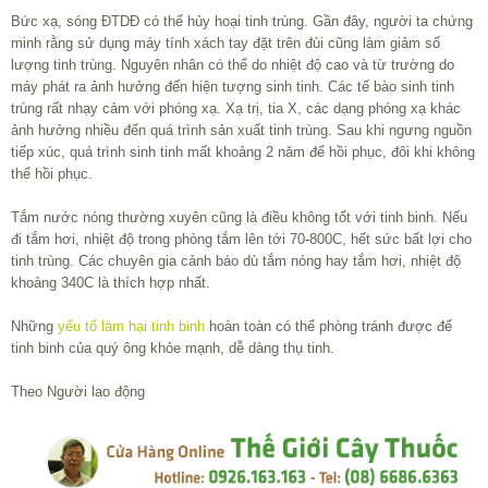
Bức xạ, sóng ĐTDĐ có thể hủy hoại tinh trùng. Gần đây, người ta chứng
minh rằng sử dụng máy tính xách tay đặt trên đùi cũng làm giảm số
lượng tinh trùng. Nguyên nhân có thể do nhiệt độ cao và từ trường do
máy phát ra ảnh hưởng đến hiện tượng sinh tinh. Các tế bào sinh tinh
trùng rất nhạy cảm với phóng xạ. Xạ trị, tia X, các dạng phóng xạ khác
ảnh hưởng nhiều đến quá trình sản xuất tinh trùng. Sau khi ngưng nguồn
tiếp xúc, quá trình sinh tinh mất khoảng 2 năm để hồi phục, đôi khi không
thể hồi phục.
Tắm nước nóng thường xuyên cũng là điều không tốt với tinh binh. Nếu
đi tắm hơi, nhiệt độ trong phòng tắm lên tới 70-800C, hết sức bất lợi cho
tinh trùng. Các chuyên gia cảnh báo dù tắm nóng hay tắm hơi, nhiệt độ
khoảng 340C là thích hợp nhất.
Những
yếu tố làm hại tinh binh
hoàn toàn có thể phòng tránh được để
tinh binh của quý ông khỏe mạnh, dễ dàng thụ tinh.
Theo Người lao động