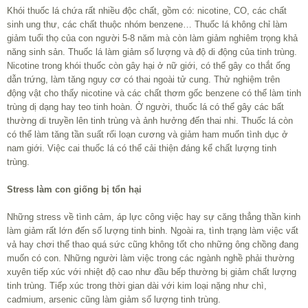
Khói thuốc lá chứa rất nhiều độc chất, gồm có: nicotine, CO, các chất
sinh ung thư, các chất thuộc nhóm benzene… Thuốc lá không chỉ làm
giảm tuổi thọ của con người 5-8 năm mà còn làm giảm nghiêm trọng khả
năng sinh sản. Thuốc lá làm giảm số lượng và độ di động của tinh trùng.
Nicotine trong khói thuốc còn gây hại ở nữ giới, có thể gây co thắt ống
dẫn trứng, làm tăng nguy cơ có thai ngoài tử cung. Thử nghiệm trên
động vật cho thấy nicotine và các chất thơm gốc benzene có thể làm tinh
trùng dị dạng hay teo tinh hoàn. Ở người, thuốc lá có thể gây các bất
thường di truyền lên tinh trùng và ảnh hưởng đến thai nhi. Thuốc lá còn
có thể làm tăng tần suất rối loạn cương và giảm ham muốn tình dục ở
nam giới. Việc cai thuốc lá có thể cải thiện đáng kể chất lượng tinh
trùng.
Stress làm con giống bị tổn hại
Những stress về tình cảm, áp lực công việc hay sự căng thẳng thần kinh
làm giảm rất lớn đến số lượng tinh binh. Ngoài ra, tình trạng làm việc vất
vả hay chơi thể thao quá sức cũng không tốt cho những ông chồng đang
muốn có con. Những người làm việc trong các ngành nghề phải thường
xuyên tiếp xúc với nhiệt độ cao như đầu bếp thường bị giảm chất lượng
tinh trùng. Tiếp xúc trong thời gian dài với kim loại nặng như chì,
cadmium, arsenic cũng làm giảm số lượng tinh trùng.