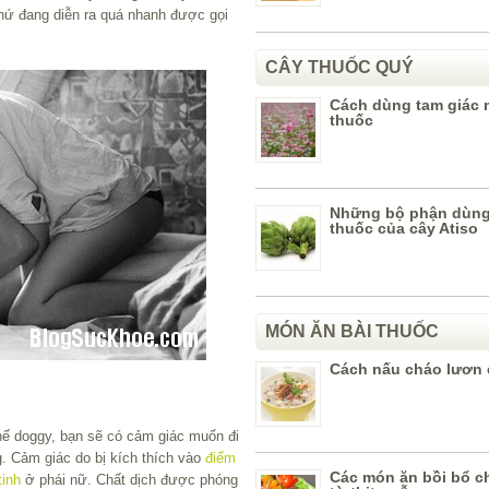
thứ đang diễn ra quá nhanh được gọi
CÂY THUỐC QUÝ
Cách dùng tam giác 
thuốc
Những bộ phận dùng
thuốc của cây Atiso
MÓN ĂN BÀI THUỐC
Cách nấu cháo lươn 
thế doggy, bạn sẽ có cảm giác muốn đi
g. Cảm giác do bị kích thích vào
điểm
Các món ăn bồi bổ c
tinh
ở phái nữ. Chất dịch được phóng