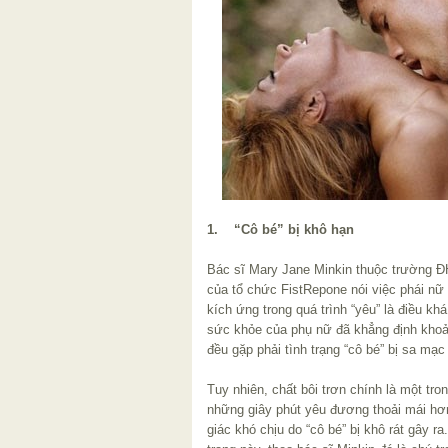
1. “Cô bé” bị khô hạn
Bác sĩ Mary Jane Minkin thuộc trường Đ
của tổ chức FistRepone nói việc phái nữ 
kích ứng trong quá trình “yêu” là điều kh
sức khỏe của phụ nữ đã khẳng định khoảng
đều gặp phải tình trạng “cô bé” bị sa mạc
Tuy nhiên, chất bôi trơn chính là một tr
những giây phút yêu đương thoải mái hơ
giác khó chịu do “cô bé” bị khô rát gây r