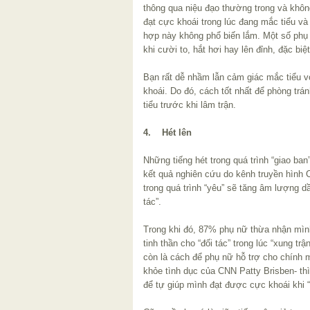
thông qua niệu đạo thường trong và khôn
đạt cực khoái trong lúc đang mắc tiểu v
hợp này không phổ biến lắm. Một số phụ n
khi cười to, hắt hơi hay lên đỉnh, đặc biệt
Bạn rất dễ nhầm lẫn cảm giác mắc tiểu 
khoái. Do đó, cách tốt nhất để phòng trá
tiểu trước khi lâm trận.
4. Hét lên
Những tiếng hét trong quá trình “giao ba
kết quả nghiên cứu do kênh truyền hình 
trong quá trình “yêu” sẽ tăng âm lượng 
tác”.
Trong khi đó, 87% phụ nữ thừa nhận mìn
tinh thần cho “đối tác” trong lúc “xung trậ
còn là cách để phụ nữ hỗ trợ cho chính m
khỏe tình dục của CNN Patty Brisben- thì
để tự giúp mình đạt được cực khoái khi “