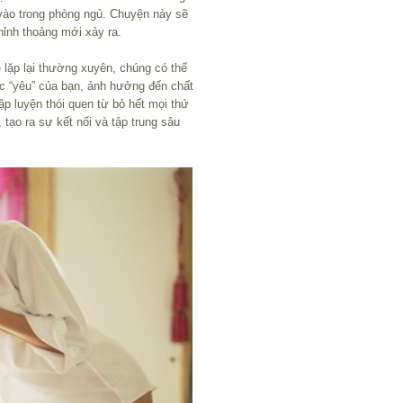
 vào trong phòng ngủ. Chuyện này sẽ
ỉnh thoảng mới xảy ra.
 lặp lại thường xuyên, chúng có thể
ộc “yêu” của bạn, ảnh hưởng đến chất
ập luyện thói quen từ bỏ hết mọi thứ
 tạo ra sự kết nối và tập trung sâu