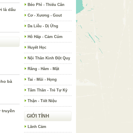
Béo Phì - Thiếu Cân
 là dấu
Cơ - Xương - Gout
Da Liễu - Dị Ứng
Hô Hấp - Cảm Cúm
Huyết Học
Nội Thần Kinh Đột Quỵ
Răng - Hàm - Mặt
Tai - Mũi - Họng
cho bà
Tâm Thần - Trẻ Tự Kỷ
Thận - Tiết Niệu
 truyền
GIỚI TÍNH
Lãnh Cảm