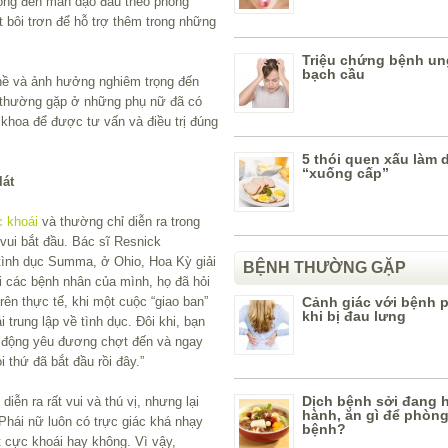
trọng đến màn dạo đầu theo phong
 bôi trơn để hỗ trợ thêm trong những
Triệu chứng bệnh un
bạch cầu
ề và ảnh hưởng nghiêm trọng đến
t thường gặp ở những phụ nữ đã có
ụ khoa để được tư vấn và điều trị đúng
5 thói quen xấu làm 
“xuống cấp”
lát
 khoái
và thường chỉ diễn ra trong
 vui bắt đầu. Bác sĩ Resnick
tình dục Summa, ở Ohio, Hoa Kỳ giải
BỆNH THƯỜNG GẶP
i các bệnh nhân của mình, họ đã hỏi
Trên thực tế, khi một cuộc “giao ban”
Cảnh giác với bệnh 
khi bị đau lưng
 trung lập về tình dục. Đôi khi, bạn
h động yêu đương chợt đến và ngay
 thứ đã bắt đầu rồi đây.”
Dịch bệnh sởi đang 
iễn ra rất vui và thú vị, nhưng lại
hành, ăn gì để phòng 
Phái nữ luôn có trực giác khá nhạy
bệnh?
t cực khoái hay không. Vì vậy,