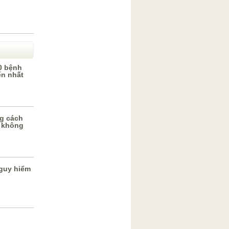
0 bệnh
ến nhất
g cách
 không
guy hiểm