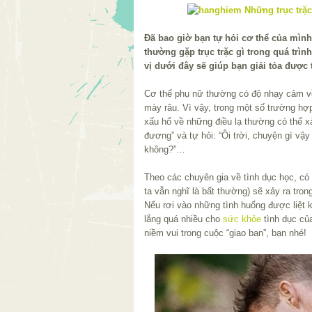
Đã bao giờ bạn tự hỏi cơ thể của mình
thường gặp trục trặc gì trong quá trình
vị dưới đây sẽ giúp bạn giải tỏa được
Cơ thể phụ nữ thường có độ nhạy cảm 
mày râu. Vì vậy, trong một số trường hợ
xấu hổ về những điều lạ thường có thể xả
đương” và tự hỏi: “Ôi trời, chuyện gì vậ
không?”…
Theo các chuyên gia về tình dục học, có
ta vẫn nghĩ là bất thường) sẽ xảy ra tron
Nếu rơi vào những tình huống được liệt 
lắng quá nhiều cho
sức khỏe
tình dục củ
niềm vui trong cuộc “giao ban”, bạn nhé!