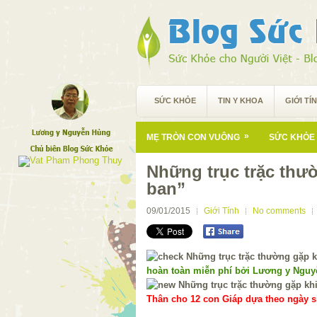
SỨC KHỎE
TIN Y KHOA
GIỚI TÍ
»
MẸ TRÒN CON VUÔNG
SỨC KHỎE 
Những trục trặc thư
ban”
09/01/2015
Giới Tính
No comments
hoàn toàn miễn phí bởi Lương y Ngu
Thân cho 12 con Giáp dựa theo ngày si