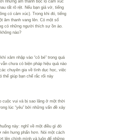
 với những âm thanh bộc lộ cảm xúc
au rất rõ rệt. Nếu bạn giả vờ, tiếng
hông có cảm xúc). Trong khi đó, tiếng
ột âm thanh vang lên. Có một số
cũng có những người thích sự ồn ào.
g không nào?
 khí xâm nhập vào “cô bé” trong quá
, vẫn chưa có biện pháp hiệu quả nào
các chuyên gia về tình dục học, việc
ó thể giúp bạn chế rắc rối này
 cuộc vui và bị sao lãng ở một thời
rong lúc “yêu” bởi những vấn đề xảy
huống này: nghĩ về một điều gì đó
rở nên hưng phấn hơn. Nói một cách
ợt lên chính mình và luôn để những