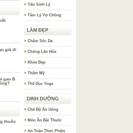
Yếu Sinh Lý
Tâm Lý Vợ Chồng
cắt
LÀM ĐẸP
Chăm Sóc Da
n già đi
Chống Lão Hóa
Khỏe Đẹp
Thẩm Mỹ
m gan B
hông?
Thể Dục Yoga
DINH DƯỠNG
Chế Độ Ăn Uống
Món Ăn Bài Thuốc
g thuốc
An Toàn Thực Phẩm