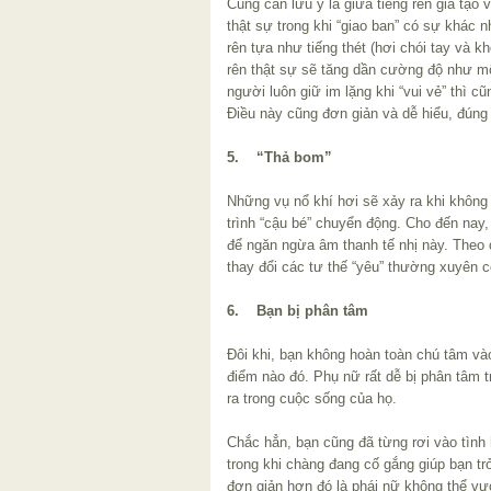
Cũng cần lưu ý là giữa tiếng rên giả tạo
thật sự trong khi “giao ban” có sự khác nh
rên tựa như tiếng thét (hơi chói tay và k
rên thật sự sẽ tăng dần cường độ như m
người luôn giữ im lặng khi “vui vẻ” thì 
Điều này cũng đơn giản và dễ hiểu, đún
5. “Thả bom”
Những vụ nổ khí hơi sẽ xảy ra khi không
trình “cậu bé” chuyển động. Cho đến nay
để ngăn ngừa âm thanh tế nhị này. Theo 
thay đổi các tư thế “yêu” thường xuyên c
6. Bạn bị phân tâm
Đôi khi, bạn không hoàn toàn chú tâm vào
điểm nào đó. Phụ nữ rất dễ bị phân tâm t
ra trong cuộc sống của họ.
Chắc hẳn, bạn cũng đã từng rơi vào tình 
trong khi chàng đang cố gắng giúp bạn t
đơn giản hơn đó là phái nữ không thể vư