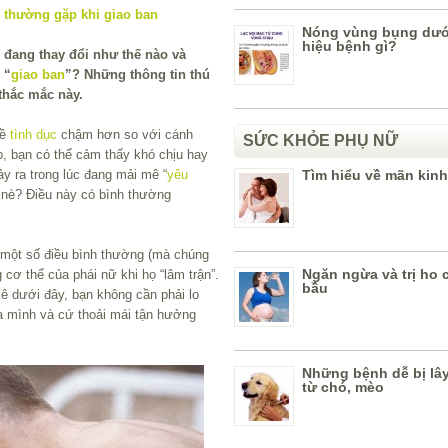
Nóng vùng bụng dưới
hiệu bệnh gì?
 đang thay đổi như thế nào và
 “
giao ban
”? Những thông tin thú
 thắc mắc này.
về
tình dục
chậm hơn so với cánh
SỨC KHỎE PHỤ NỮ
p, bạn có thể cảm thấy khó chịu hay
y ra trong lúc đang mải mê “
yêu
Tìm hiểu về mãn kinh
y nè? Điều này có bình thường
 một số điều bình thường (mà chúng
Ngăn ngừa và trị ho 
g cơ thể của phái nữ khi họ “lâm trận”.
bầu
kê dưới đây, bạn không cần phải lo
a mình và cứ thoải mái tận hưởng
Những bệnh dễ bị lây
từ chó, mèo