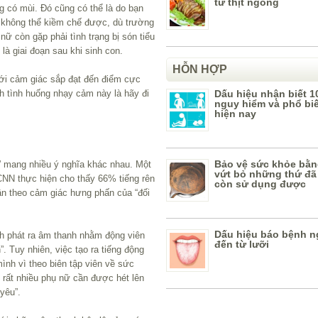
từ thịt ngỗng
g có mùi. Đó cũng có thể là do bạn
à không thể kiềm chế được, dù trường
ữ còn gặp phải tình trạng bị són tiểu
 là giai đoạn sau khi sinh con.
HỖN HỢP
với cảm giác sắp đạt đến điểm cực
nh tình huống nhạy cảm này là hãy đi
Dấu hiệu nhận biết 1
nguy hiểm và phổ bi
hiện nay
Bảo vệ sức khỏe bằn
n” mang nhiều ý nghĩa khác nhau. Một
vứt bỏ những thứ đã
CNN thực hiện cho thấy 66% tiếng rên
còn sử dụng được
dần theo cảm giác hưng phấn của “đối
Dấu hiệu báo bệnh n
h phát ra âm thanh nhằm động viên
đến từ lưỡi
n”. Tuy nhiên, việc tạo ra tiếng động
ình vì theo biên tập viên về sức
 rất nhiều phụ nữ cần được hét lên
yêu”.