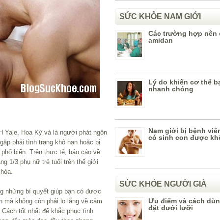
SỨC KHỎE NAM GIỚI
Các trường hợp nên 
amidan
Lý do khiến cơ thể bạ
nhanh chóng
Nam giới bị bệnh viê
H Yale, Hoa Kỳ và là người phát ngôn
có sinh con được k
gặp phải tình trạng khô hạn hoặc bị
á phổ biến. Trên thực tế, báo cáo về
 1/3 phụ nữ trẻ tuổi trên thế giới
 hóa.
SỨC KHỎE NGƯỜI GIÀ
ong những bí quyết giúp bạn có được
Ưu điểm và cách dùn
n mà không còn phải lo lắng về cảm
đặt dưới lưỡi
a. Cách tốt nhất để khắc phục tình