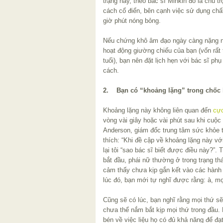
trạng này, theo bác sĩ Minkin đó là chú 
cách cổ điển, bên cạnh việc sử dụng chất
giờ phút nóng bỏng.
Nếu chứng khô âm đạo ngày càng nặng n
hoạt động giường chiếu của bạn (vốn rấ
tuổi), bạn nên đặt lịch hẹn với bác sĩ ph
cách.
2. Bạn có “khoảng lặng” trong chốc 
Khoảng lặng này không liên quan đến
cực
vòng vài giây hoặc vài phút sau khi cuộc
Anderson, giám đốc trung tâm sức khỏe 
thích: “Khi đề cập về khoảng lặng này vớ
lại tôi “sao bác sĩ biết được điều này?”. 
bắt đầu, phái nữ thường ở trong trạng thái
cảm thấy chưa kịp gắn kết vào các hàn
lúc đó, bạn mới tự nghĩ được rằng: à, mọi
Cũng sẽ có lúc, bạn nghĩ rằng mọi thứ sẽ d
chưa thể nắm bắt kịp mọi thứ trong đầu. 
bén về việc liệu họ có đủ khả năng để đạ