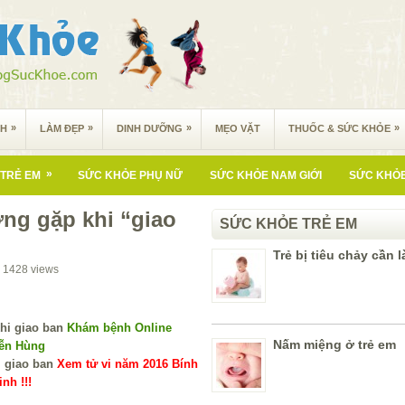
»
»
»
»
NH
LÀM ĐẸP
DINH DƯỠNG
MẸO VẶT
THUỐC & SỨC KHỎE
»
TRẺ EM
SỨC KHỎE PHỤ NỮ
SỨC KHỎE NAM GIỚI
SỨC KHỎE
ờng gặp khi “giao
SỨC KHỎE TRẺ EM
Trẻ bị tiêu chảy cần 
1428
views
Khám bệnh Online
Nấm miệng ở trẻ em
yễn Hùng
Xem tử vi năm 2016 Bính
nh !!!