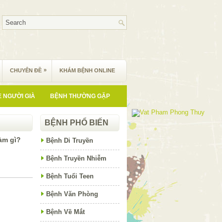
»
CHUYÊN ĐỀ
KHÁM BỆNH ONLINE
 NGƯỜI GIÀ
BỆNH THƯỜNG GẶP
BỆNH PHỔ BIẾN
làm gì?
Bệnh Di Truyền
Bệnh Truyền Nhiễm
Bệnh Tuổi Teen
Bệnh Văn Phòng
Bệnh Về Mắt