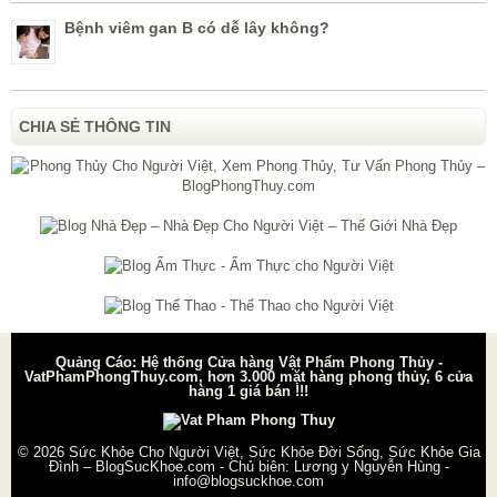
Bệnh viêm gan B có dễ lây không?
CHIA SẺ THÔNG TIN
Quảng Cáo: Hệ thống Cửa hàng Vật Phẩm Phong Thủy -
VatPhamPhongThuy.com, hơn 3.000 mặt hàng phong thủy, 6 cửa
hàng 1 giá bán !!!
© 2026
Sức Khỏe Cho Người Việt, Sức Khỏe Đời Sống, Sức Khỏe Gia
Đình – BlogSucKhoe.com
- Chủ biên:
Lương y Nguyễn Hùng
-
info@blogsuckhoe.com