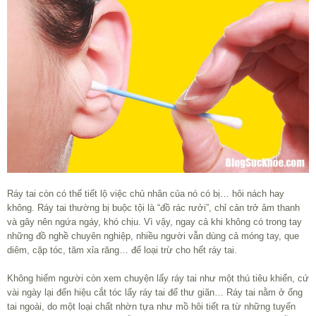
Ráy tai còn có thể tiết lộ việc chủ nhân của nó có bị… hôi nách hay
không. Ráy tai thường bị buộc tội là “đồ rác rưởi”, chỉ cản trở âm thanh
và gây nên ngứa ngáy, khó chịu. Vì vậy, ngay cả khi không có trong tay
những đồ nghề chuyên nghiệp, nhiều người vẫn dùng cả móng tay, que
diêm, cặp tóc, tăm xỉa răng… để loại trừ cho hết ráy tai.
Không hiếm người còn xem chuyện lấy ráy tai như một thú tiêu khiển, cứ
vài ngày lại đến hiệu cắt tóc lấy ráy tai để thư giãn… Ráy tai nằm ở ống
tai ngoài, do một loại chất nhờn tựa như mồ hôi tiết ra từ những tuyến