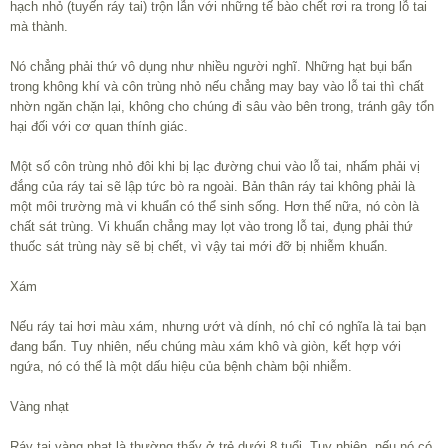
hạch nhỏ (tuyến ráy tai) trộn lẫn với những tế bào chết rơi ra trong lỗ tai
mà thành.
Nó chẳng phải thứ vô dụng như nhiều người nghĩ. Những hạt bụi bẩn
trong không khí và côn trùng nhỏ nếu chẳng may bay vào lỗ tai thì chất
nhờn ngăn chặn lại, không cho chúng đi sâu vào bên trong, tránh gây tổn
hại đối với cơ quan thính giác.
Một số côn trùng nhỏ đôi khi bị lạc đường chui vào lỗ tai, nhấm phải vị
đắng của ráy tai sẽ lập tức bò ra ngoài. Bản thân ráy tai không phải là
một môi trường mà vi khuẩn có thể sinh sống. Hơn thế nữa, nó còn là
chất sát trùng. Vi khuẩn chẳng may lọt vào trong lỗ tai, đụng phải thứ
thuốc sát trùng này sẽ bị chết, vì vậy tai mới đỡ bị nhiễm khuẩn.
Xám
Nếu ráy tai hơi màu xám, nhưng ướt và dính, nó chỉ có nghĩa là tai bạn
đang bẩn. Tuy nhiên, nếu chúng màu xám khô và giòn, kết hợp với
ngứa, nó có thể là một dấu hiệu của bệnh chàm bội nhiễm.
Vàng nhạt
Ráy tai vàng nhạt là thường thấy ở trẻ dưới 8 tuổi. Tuy nhiên, nếu nó có