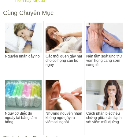
hiểm này rất cao
Cùng Chuyên Mục
Nguyên nhân gây ho
Các thói quen gây hại
Nên tầm soát ung thư
cho cổ họng cần bỏ
vòm họng càng sớm
ngay
càng tốt
Nguy cơ điếc do
Nhữnng nguyên nhân
Cách phân biệt triệu
ngoáy tai bằng tăm
không ngờ gây ra
chứng giữa cảm lạnh
bông
viêm tai ngoài
với viêm mũi dị ứng