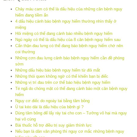
Chảy máu cam có thể là dấu hiệu của những căn bệnh nguy
hiểm đang tiềm ẩn
4 dấu hiệu cảnh báo bệnh nguy hiểm thường nhìn thấy ở
miệng
Hôi miệng có thể đang cảnh báo nhiều bệnh nguy hiểm
Ngủ ngáy có thể là dấu hiệu của 8 căn bệnh nguy hiểm sau
Cẩn thận đau lưng có thể đang báo bệnh nguy hiểm chớ nên
coi thường
Những cơn đau lưng cảnh báo bệnh nguy hiểm cần đề phòng
sớm
Những dấu hiệu báo bệnh nguy hiểm từ đôi mắt
Những thói quen không ngờ có thể khiến bạn bị điếc
Những vị trí đau trên cơ thể báo hiệu bệnh nguy hiểm
Té ngã do chóng mặt có thể đang cảnh báo một căn bệnh nguy
hiểm
Nguy cơ điếc do ngoáy tai bằng tăm bông
Ù tai kéo dài là dấu hiệu của bệnh gì ?
Dùng tăm bông để lấy ráy tai cho con – Tưởng vô hại mà nguy
hại vô cùng
Bài thuốc hỗ trợ điều trị suy giảm thính lực
Nếu bạn là dân văn phòng thì nguy cơ mắc những bệnh nguy