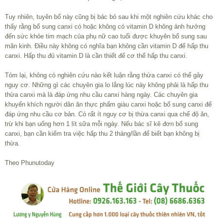
Tuy nhiên, tuyên bố này cũng bị bác bỏ sau khi một nghiên cứu khác cho
thấy rằng bổ sung canxi có hoặc không có vitamin D không ảnh hưởng
đến sức khỏe tim mạch của phụ nữ cao tuổi được khuyên bổ sung sau
mãn kinh. Điều này không có nghĩa bạn không cần vitamin D để hấp thu
canxi. Hấp thu đủ vitamin D là cần thiết để cơ thể hấp thu canxi.
Tóm lại, không có nghiên cứu nào kết luận rằng thừa canxi có thể gây
nguy cơ. Những gì các chuyên gia lo lắng lúc này không phải là hấp thu
thừa canxi mà là đáp ứng nhu cầu canxi hàng ngày. Các chuyên gia
khuyến khích người dân ăn thực phẩm giàu canxi hoặc bổ sung canxi để
đáp ứng nhu cầu cơ bản. Có rất ít nguy cơ bị thừa canxi qua chế độ ăn,
trừ khi bạn uống hơn 1 lít sữa mỗi ngày. Nếu bác sĩ kê đơn bổ sung
canxi, bạn cần kiểm tra việc hấp thu 2 tháng/lần để biết bạn không bị
thừa.
Theo Phunutoday