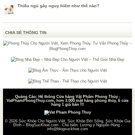
Thiếu ngủ gây nguy hiểm như thế nào?
CHIA SẺ THÔNG TIN
Quảng Cáo: Hệ thống Cửa hàng Vật Phẩm Phong Thủy -
VatPhamPhongThuy.com, hơn 3.000 mặt hàng phong thủy, 6 cửa
hàng 1 giá bán !!!
© 2026
Sức Khỏe Cho Người Việt, Sức Khỏe Đời Sống, Sức Khỏe Gia
Đình – BlogSucKhoe.com
- Chủ biên:
Lương y Nguyễn Hùng
-
info@blogsuckhoe.com