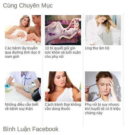
Cùng Chuyên Mục
Các bệnh lây truyền
10 bí quyết giữ gìn
Ung thư âm hộ
qua đường tình dục ở
sức khỏe và tuổi xuân
nam giới
cho phụ nữ
Những điều cần biết
Cách tránh thai không
Phụ nữ bị suy nhược
về bệnh suy thận
cần dùng thuốc
khí huyết sẽ có 6 triệu
chứng này
Bình Luận Facebook