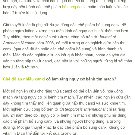
sỏi thận, hấp thu vừa phải canxi qua chế độ ăn cũng tốt. Trong trường
hợp này nên tránh các chế phẩm
bổ sung canxi
hoặc thảo luận với các
bác sĩ trước khi sử dụng.
Giả thuyết khác là phụ nữ được dùng các chế phẩm bổ sung canxi để
phòng ngừa loãng xương sau mãn kinh có nguy cơ bị sỏi thận cao hơn.
Tuy nhiên, theo một nghiên cứu được công bố trên tờ
Journal of
American Nutrition
năm 2008, có mối tương quan nghịch giữa hấp thu
canxi (qua chế độ ăn hoặc các chế phẩm bổ sung) và hình thành sỏi
thận. Mặc dù các nghiên cứu có kết quả khác nhau, nhóm chuyên gia
vẫn tin rằng hấp thu ít canxi, đặc biệt là với những người từng bị sỏi thận
hơn 1 lần là tốt hơn.
Chế độ ăn nhiều canxi
có làm tăng nguy cơ bệnh tim mạch?
Một số nghiên cứu cho rằng thừa canxi có thể dẫn đến vôi hóa động
mạch và tăng nguy cơ bị bệnh tim mạch. Tuy nhiên, các nghiên cứu gần
đây không tìm thấy mối liên quan giữa hấp thu canxi và sức khỏe tim.
Một nghiên cứu công bố trên tờ
Osteoporosis International
chỉ ra rằng
sau 24 năm theo dõi, nguy cơ bị bệnh tim mạch ở những phụ nữ dùng
các chế phẩm bổ sung canxi và những người không dùng là tương
đương. Một giả thuyết khác là các chế phẩm bổ sung canxi không có
vitamin D có thể dẫn tới kết quả tương tự.