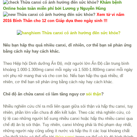
Khám bệnh
Online hoàn toàn miễn phí bởi Lương y Nguyễn Hùng
Xem tử vi năm
2016 Bính Thân cho 12 con Giáp dựa theo ngày sinh !!!
Nếu bạn hấp thu quá nhiều canxi, dĩ nhiên, cơ thể bạn sẽ phản ứng
bằng cách này hay cách khác.
Theo Hiệp hội Dinh dưỡng Ấn Độ, một người lớn Ấn Độ cần trung bình
khoảng 1.000-1.300mg canxi mỗi ngày và 1.500-1.800mg canxi mỗi ngày
với phụ nữ mang thai và cho con bú. Nếu bạn hấp thu quá nhiều, dĩ
nhiên, cơ thể bạn sẽ phản ứng bằng cách này hay cách khác.
Chế độ ăn chứa canxi có làm tăng nguy cơ
sỏi thận
?
Nhiều nghiên cứu chỉ ra mối liên quan giữa sỏi thận và hấp thu canxi, tuy
nhiên, phần lớn vẫn chưa đi đến kết luận. Theo các nhà nghiên cứu, có
tỷ lệ cao những người bổ sung nhiều canxi hoặc hấp thu nhiều canxi qua
chế độ ăn bị sỏi thận. Tuy nhiên, canxi không phải là thủ phạm duy nhất,
những người này cũng uống ít nước và hấp thu ít các loại khoáng chất
cần thiết khác có thể dẫn tới
thừa canxi
trong cơ thể và từ đó hình thành