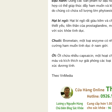
Đậu nành:
Dùng các sản phẩm từ đậu nà
hợp có thể giúp thúc đẩy ham muốn và kh
do chúng có chứa số lượng lớn phytoestr
Hạt bí ngô:
Hạt bí ngô rất giàu kẽm và c
thiết yếu, tiền thân của prostaglandins, mộ
với sức khỏe tình dục.
Chuối:
Bromelain, một loại enzyme có nhi
cường ham muốn tình dục ở nam giới.
Ớt:
Ớt chứa nhiều capsaicin, một hoạt c
máu và kích thích sự giải phóng các loạ
xúc dương tính.
Theo VnMedia