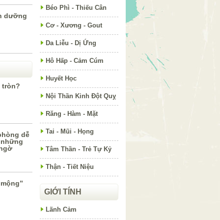
Béo Phì - Thiếu Cân
nh dưỡng
Cơ - Xương - Gout
Da Liễu - Dị Ứng
Hô Hấp - Cảm Cúm
Huyết Học
 tròn?
Nội Thần Kinh Đột Quỵ
Răng - Hàm - Mặt
Tai - Mũi - Họng
 phòng dễ
o những
 ngờ
Tâm Thần - Trẻ Tự Kỷ
Thận - Tiết Niệu
c mộng”
GIỚI TÍNH
Lãnh Cảm