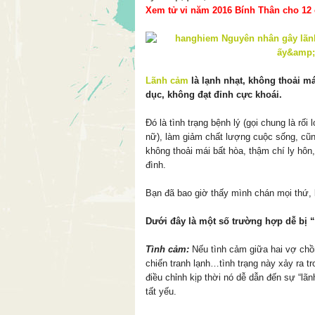
Xem tử vi năm 2016 Bính Thân cho 12 c
Lãnh cảm
là lạnh nhạt, không thoải 
dục, không đạt đỉnh cực khoái.
Đó là tình trạng bệnh lý (gọi chung là rố
nữ), làm giảm chất lượng cuộc sống, cũng
không thoải mái bất hòa, thậm chí ly hôn,
đình.
Bạn đã bao giờ thấy mình chán mọi thứ, 
Dưới đây là một số trường hợp dễ bị 
Tình cảm:
Nếu tình cảm giữa hai vợ chồ
chiến tranh lạnh…tình trạng này xảy ra tr
điều chỉnh kịp thời nó dễ dẫn đến sự “lãn
tất yếu.