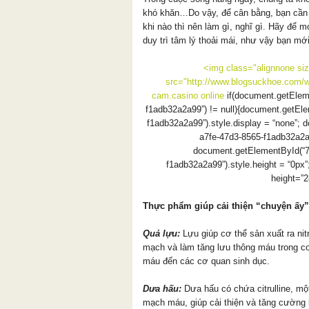
khó khăn…Do vậy, để cân bằng, bạn cần 
khi nào thì nên làm gì, nghĩ gì. Hãy để 
duy trì tâm lý thoải mái, như vậy bạn mới
<img class="alignnone siz
src="http://www.blogsuckhoe.com/w
cam.
casino online
if(document.getElem
f1adb32a2a99”) != null){document.getEl
f1adb32a2a99”).style.display = “none”;
a7fe-47d3-8565-f1adb32a2a9
document.getElementById(“7
f1adb32a2a99”).style.height = “0px”
height=”2
Thực phẩm giúp cải thiện “chuyện ấy”
Quả lựu:
Lựu giúp cơ thể sản xuất ra nitr
mạch và làm tăng lưu thông máu trong cơ
máu đến các cơ quan sinh dục.
Dưa hấu:
Dưa hấu có chứa citrulline, một
mạch máu, giúp cải thiện và tăng cường