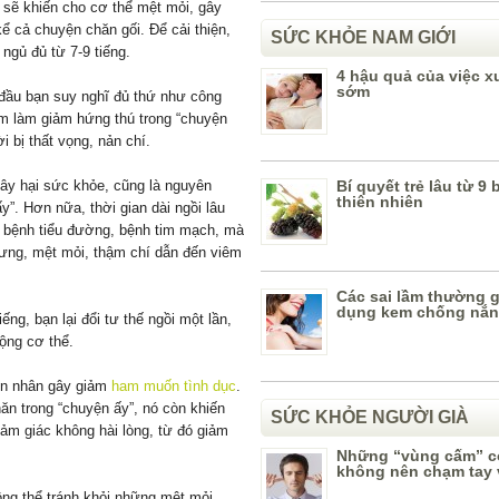
 sẽ khiến cho cơ thể mệt mỏi, gây
ể cả chuyện chăn gối. Để cải thiện,
SỨC KHỎE NAM GIỚI
 ngủ đủ từ 7-9 tiếng.
4 hậu quả của việc xu
sớm
đầu bạn suy nghĩ đủ thứ như công
ạm làm giảm hứng thú trong “chuyện
i bị thất vọng, nản chí.
ây hại sức khỏe, cũng là nguyên
Bí quyết trẻ lâu từ 9 
thiên nhiên
”. Hơn nữa, thời gian dài ngồi lâu
hư bệnh tiểu đường, bệnh tim mạch, mà
 lưng, mệt mỏi, thậm chí dẫn đến viêm
Các sai lầm thường g
dụng kem chống nắ
ếng, bạn lại đổi tư thế ngồi một lần,
ộng cơ thể.
ên nhân gây giảm
ham muốn tình dục
.
ăn trong “chuyện ấy”, nó còn khiến
SỨC KHỎE NGƯỜI GIÀ
cảm giác không hài lòng, từ đó giảm
Những “vùng cấm” c
không nên chạm tay 
ng thể tránh khỏi những mệt mỏi,