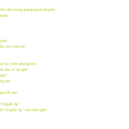
h cảm
yền cho mùa hè
ấm kỵ chốn phòng the
nh dục ở nữ giới
yêu”
ng the
g tình dục
 “chuyện ấy”
n “chuyện ấy” của nam giới