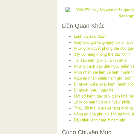
Liên Quan Khác
Lãnh cảm do đâu?
Giày cao gót tăng nguy cơ bị lãn
Những bí quyết phòng the độc qu
3 lý do nàng không thể đạt “đỉnh”
Tại sao nam giới bị lãnh cảm?
Những cách dạo đầu nguy hiểm c
Nhìn nhận sai lầm về ham muốn tì
Nguyên nhân khiến nam giới trốn “
Bí quyết kiểm soát ham muốn phò
Bí quyết “yêu” ngày hè
Một số bệnh gây suy giảm khả năn
10 lý do nên tích cực “yêu” nhiều
Thay đổi thói quen để tăng cường
Vòng eo của phụ nữ ảnh hưởng đế
Dấu hiệu lãnh cảm ở nam giới
Cùng Chuyên Mục