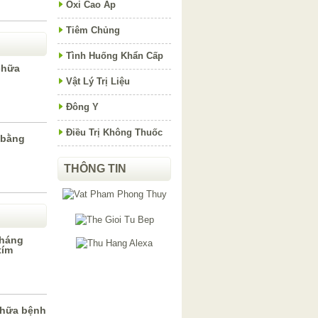
Oxi Cao Áp
Tiêm Chủng
Tình Huống Khẩn Cấp
chữa
Vật Lý Trị Liệu
Đông Y
Điều Trị Không Thuốc
 bằng
THÔNG TIN
kháng
tím
chữa bệnh