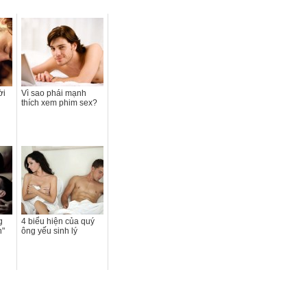
ời
Vì sao phái mạnh
thích xem phim sex?
g
4 biểu hiện của quý
h"
ông yếu sinh lý