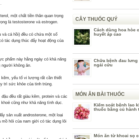
.
erol, một chất tiền thân quan trọng
CÂY THUỐC QUÝ
ọng là testosterone và estrogen.
Cách dùng hoa hòe 
huyết áp cao
hu và cá hồi) đều có chứa một số
có tác dụng thúc đẩy hoạt động của
hực phẩm này hằng ngày có khả năng
Chữa bệnh đau lưng
ngải cứu
g người không ăn.
kẽm, yếu tố vi lượng rất cần thiết
y trì sức khỏe của tinh trùng.
MÓN ĂN BÀI THUỐC
 đậu đều rất giàu kẽm, protein và các
c khoẻ cũng như khả năng tình dục.
Kiểm soát bệnh lao 
thuốc bằng củ hành 
ẩy sản xuất androsterone, một loại
 mồ hôi của nam giới có tác dụng lôi
Món ăn từ khoai sọ 