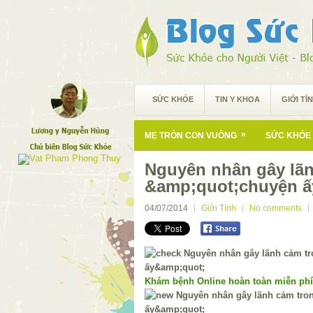
SỨC KHỎE
TIN Y KHOA
GIỚI TÍ
»
MẸ TRÒN CON VUÔNG
SỨC KHỎE 
Nguyên nhân gây lã
&amp;quot;chuyện ấ
04/07/2014
Giới Tính
No comments
Khám bệnh Online hoàn toàn miễn ph