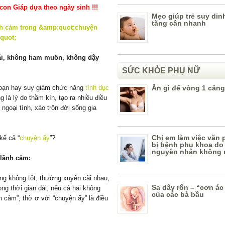
on Giáp dựa theo ngày sinh !!!
Mẹo giúp trẻ suy di
tăng cân nhanh
mái, không ham muốn, không dậy
SỨC KHỎE PHỤ NỮ
i loạn hay suy giảm chức năng
tình dục
Ăn gì để vòng 1 căng
 là lý do thầm kín, tạo ra nhiều điều
 ngoại tình, xáo trộn đời sống gia
Chị em làm việc văn
kể cả “
chuyện ấy
”?
bị bệnh phụ khoa d
nguyên nhân không
“lãnh cảm:
ng không tốt, thường xuyên cãi nhau,
Sa dây rốn – “cơn á
ong thời gian dài, nếu cả hai không
của các bà bầu
h cảm”, thờ ơ với “chuyện ấy” là điều