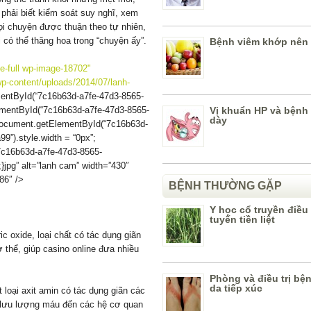
phải biết kiểm soát suy nghĩ, xem
mọi chuyện được thuận theo tự nhiên,
 có thể thăng hoa trong “chuyện ấy”.
Bệnh viêm khớp nên 
e-full wp-image-18702"
p-content/uploads/2014/07/lanh-
entById(“7c16b63d-a7fe-47d3-8565-
ementById(“7c16b63d-a7fe-47d3-8565-
Vị khuẩn HP và bệnh
dày
 document.getElementById(“7c16b63d-
9”).style.width = “0px”;
c16b63d-a7fe-47d3-8565-
;}jpg” alt=”lanh cam” width=”430″
86″ />
BỆNH THƯỜNG GẶP
Y học cổ truyền điều 
tuyến tiền liệt
ic oxide, loại chất có tác dụng giãn
 thể, giúp casino online đưa nhiều
Phòng và điều trị bệ
da tiếp xúc
 loại axit amin có tác dụng giãn các
 lưu lượng máu đến các hệ cơ quan