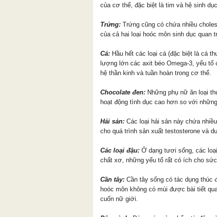
của cơ thể, đặc biệt là tim và hệ sinh dục
Trứng:
Trứng cũng có chứa nhiều cholest
của cả hai loại hoóc môn sinh dục quan tr
Cá:
Hầu hết các loại cá (đặc biệt là cá t
lượng lớn các axit béo Omega-3, yếu tố 
hệ thần kinh và tuần hoàn trong cơ thể.
Chocolate đen:
Những phụ nữ ăn loại t
hoạt động tình dục cao hơn so với nhữn
Hải sản:
Các loại hải sản này chứa nhiều 
cho quá trình sản xuất testosterone và du
Các loại đậu:
Ở dạng tươi sống, các loại
chất xơ, những yếu tố rất có ích cho sứ
Cần tây:
Cần tây sống có tác dụng thúc đ
hoóc môn không có mùi được bài tiết qua
cuốn nữ giới.