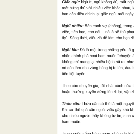
Giấc ngủ:
Ngủ ít, ngủ không đủ, mất ngủ
mất hứng thú với nhiều việc khác nhau, k
bạn cần điều chỉnh lại giấc ngủ, mỗi ngày
Nghĩ nhiều:
Bên cạnh vợ (chồng), trong 
việc, tiền bạc, con cái….nó là sẽ thủ ph
ấy”. Đồng thời, điều đó dễ làm cho bạn đờ
Ngồi lâu:
Đó là một trong những yếu tố g
nhân chính phá hoại ham muốn “chuyện ấy
không chỉ mang lại nhiều bệnh rủi ro, n
nó còn làm cho vùng hông bị to lên, đau
tiền liệt tuyến.
Theo các chuyên gia, tốt nhất cách nửa ti
hoặc thường xuyên đứng lên đi lại, vận đ
Thừa cân:
Thừa cân có thể là một nguy
Khi cơ thể quá cân ngoài việc gây khó kh
cho nhiều người thấy không tự tin, sinh 
ham muốn.
Trong cuộc sống hàng ngày, chúng ta khô