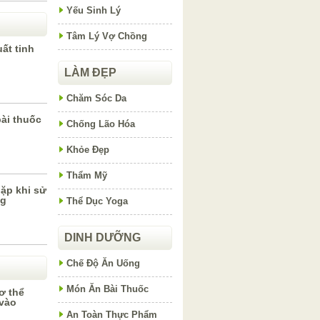
Yếu Sinh Lý
Tâm Lý Vợ Chồng
ất tinh
LÀM ĐẸP
Chăm Sóc Da
bài thuốc
Chống Lão Hóa
Khỏe Đẹp
Thẩm Mỹ
ặp khi sử
ng
Thể Dục Yoga
DINH DƯỠNG
Chế Độ Ăn Uống
Món Ăn Bài Thuốc
ơ thể
vào
An Toàn Thực Phẩm