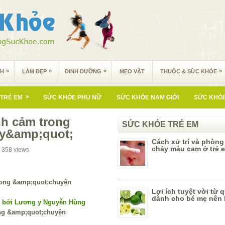
»
»
»
»
NH
LÀM ĐẸP
DINH DƯỠNG
MẸO VẶT
THUỐC & SỨC KHỎE
»
TRẺ EM
SỨC KHỎE PHỤ NỮ
SỨC KHỎE NAM GIỚI
SỨC KHỎE
nh cảm trong
SỨC KHỎE TRẺ EM
y&amp;quot;
Cách xử trí và phòn
chảy máu cam ở trẻ 
358
views
Lợi ích tuyệt vời từ
dành cho bé mẹ nên 
í bởi Lương y Nguyễn Hùng