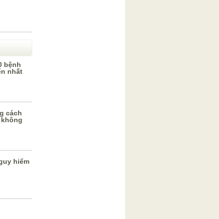
0 bệnh
ến nhất
g cách
 không
guy hiểm