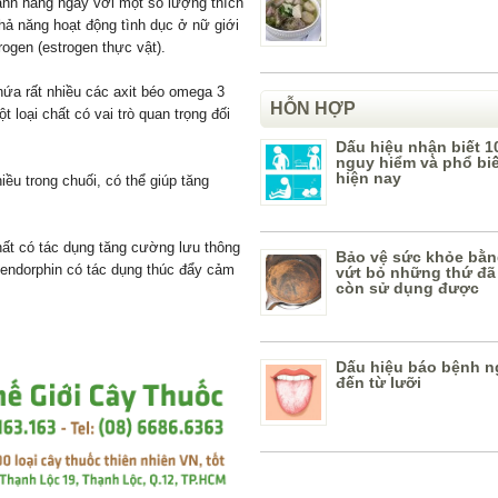
nh hằng ngày với một số lượng thích
ả năng hoạt động tình dục ở nữ giới
ogen (estrogen thực vật).
hứa rất nhiều các axit béo omega 3
HỖN HỢP
t loại chất có vai trò quan trọng đối
Dấu hiệu nhận biết 1
nguy hiểm và phổ bi
hiện nay
ều trong chuối, có thể giúp tăng
hất có tác dụng tăng cường lưu thông
Bảo vệ sức khỏe bằn
i endorphin có tác dụng thúc đẩy cảm
vứt bỏ những thứ đã
còn sử dụng được
Dấu hiệu báo bệnh n
đến từ lưỡi