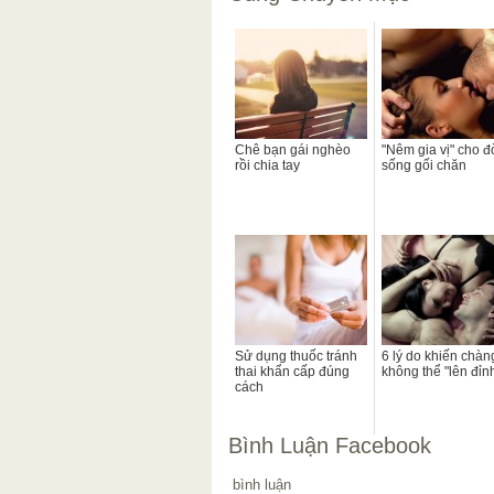
Chê bạn gái nghèo
"Nêm gia vị" cho đ
rồi chia tay
sống gối chăn
Sử dụng thuốc tránh
6 lý do khiến chàn
thai khẩn cấp đúng
không thể "lên đỉn
cách
Bình Luận Facebook
bình luận