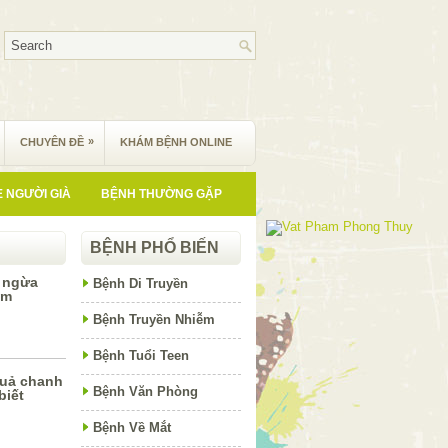
»
CHUYÊN ĐỀ
KHÁM BỆNH ONLINE
 NGƯỜI GIÀ
BỆNH THƯỜNG GẶP
BỆNH PHỔ BIẾN
g ngừa
Bệnh Di Truyền
em
Bệnh Truyền Nhiễm
Bệnh Tuổi Teen
 quả chanh
Bệnh Văn Phòng
biết
Bệnh Về Mắt