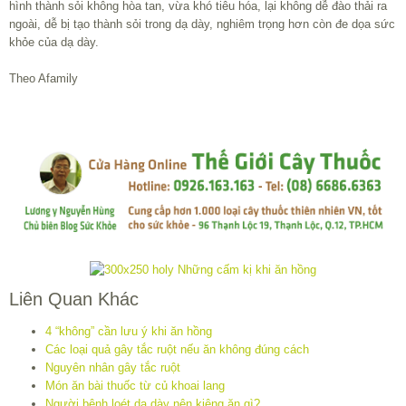
hình thành sỏi không hòa tan, vừa khó tiêu hóa, lại không dễ đào thải ra
ngoài, dễ bị tạo thành sỏi trong dạ dày, nghiêm trọng hơn còn đe dọa sức
khỏe của dạ dày.
Theo Afamily
Liên Quan Khác
4 “không” cần lưu ý khi ăn hồng
Các loại quả gây tắc ruột nếu ăn không đúng cách
Nguyên nhân gây tắc ruột
Món ăn bài thuốc từ củ khoai lang
Người bệnh loét dạ dày nên kiêng ăn gì?