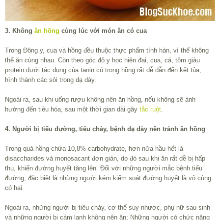
3. Không
ăn hồng
cùng lúc với món ăn có cua
Trong Đông y, cua và hồng đều thuộc thực phẩm tính hàn, vì thế không
thể ăn cùng nhau. Còn theo góc độ y học hiện đại, cua, cá, tôm giàu
protein dưới tác dụng của tanin có trong hồng rất dễ dẫn đến kết tủa,
hình thành các sỏi trong dạ dày.
Ngoài ra, sau khi uống rượu không nên ăn hồng, nếu không sẽ ảnh
hưởng đến tiêu hóa, sau một thời gian dài gây
tắc ruột
.
4. Người bị tiểu đường, tiêu chảy, bệnh dạ dày nên tránh ăn hồng
Trong quả hồng chứa 10,8% carbohydrate, hơn nữa hầu hết là
disaccharides và monosacarit đơn giản, do đó sau khi ăn rất dễ bị hấp
thụ, khiến đường huyết tăng lên. Đối với những người mắc bệnh tiểu
đường, đặc biệt là những người kém kiểm soát đường huyết là vô cùng
có hại.
Ngoài ra, những người bị tiêu chảy, cơ thể suy nhược, phụ nữ sau sinh
và những người bị cảm lạnh không nên ăn; Những người có chức năng