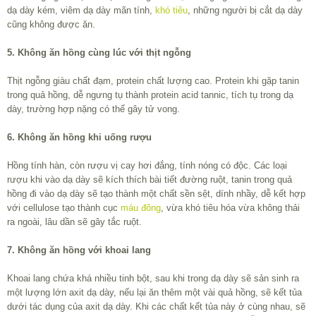
dạ dày kém, viêm dạ dày mãn tính,
khó tiêu
, những người bị cắt dạ dày
cũng không được ăn.
5. Không ăn hồng cùng lúc với thịt ngỗng
Thịt ngỗng giàu chất đạm, protein chất lượng cao. Protein khi gặp tanin
trong quả hồng, dễ ngưng tụ thành protein acid tannic, tích tụ trong dạ
dày, trường hợp nặng có thể gây tử vong.
6. Không ăn hồng khi uống rượu
Hồng tính hàn, còn rượu vị cay hơi đắng, tính nóng có độc. Các loại
rượu khi vào dạ dày sẽ kích thích bài tiết đường ruột, tanin trong quả
hồng đi vào dạ dày sẽ tạo thành một chất sền sệt, dính nhầy, dễ kết hợp
với cellulose tạo thành cục
máu đông
, vừa khó tiêu hóa vừa không thải
ra ngoài, lâu dần sẽ gây tắc ruột.
7. Không ăn hồng với khoai lang
Khoai lang chứa khá nhiều tinh bột, sau khi trong dạ dày sẽ sản sinh ra
một lượng lớn axit dạ dày, nếu lại ăn thêm một vài quả hồng, sẽ kết tủa
dưới tác dụng của axit dạ dày. Khi các chất kết tủa này ở cùng nhau, sẽ