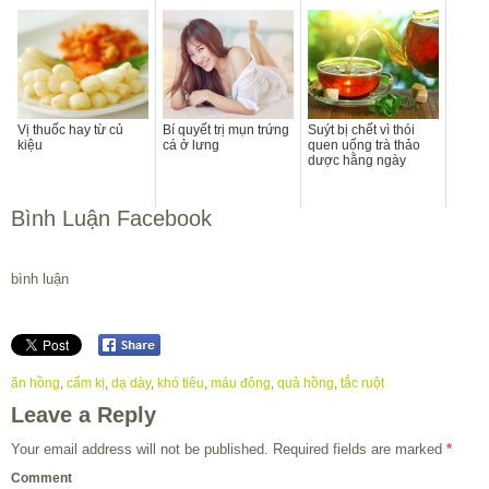
Vị thuốc hay từ củ
Bí quyết trị mụn trứng
Suýt bị chết vì thói
kiệu
cá ở lưng
quen uống trà thảo
dược hằng ngày
Bình Luận Facebook
bình luận
ăn hồng
,
cấm kị
,
dạ dày
,
khó tiêu
,
máu đông
,
quả hồng
,
tắc ruột
Leave a Reply
Your email address will not be published.
Required fields are marked
*
Comment