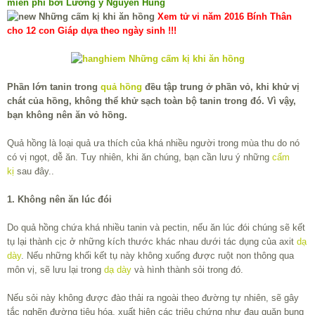
miễn phí bởi Lương y Nguyễn Hùng
Xem tử vi năm 2016 Bính Thân
cho 12 con Giáp dựa theo ngày sinh !!!
Phần lớn tanin trong
quả hồng
đều tập trung ở phần vỏ, khi khử vị
chát của hồng, không thể khử sạch toàn bộ tanin trong đó. Vì vậy,
bạn không nên ăn vỏ hồng.
Quả hồng là loại quả ưa thích của khá nhiều người trong mùa thu do nó
có vị ngọt, dễ ăn. Tuy nhiên, khi ăn chúng, bạn cần lưu ý những
cấm
kị
sau đây..
1. Không nên ăn lúc đói
Do quả hồng chứa khá nhiều tanin và pectin, nếu ăn lúc đói chúng sẽ kết
tụ lại thành cịc ở những kích thước khác nhau dưới tác dụng của axit
dạ
dày
. Nếu những khối kết tụ này không xuống được ruột non thông qua
môn vị, sẽ lưu lại trong
dạ dày
và hình thành sỏi trong đó.
Nếu sỏi này không được đào thải ra ngoài theo đường tự nhiên, sẽ gây
tắc nghẽn đường tiêu hóa, xuất hiện các triệu chứng như đau quặn bụng