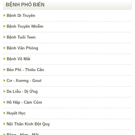
BỆNH PHỔ BIẾN
Bệnh Di Truyền
Bệnh Truyền Nhiễm
Bệnh Tuổi Teen
Bệnh Văn Phòng
Bệnh Về Mắt
Béo Phì - Thiếu Cân
Cơ - Xương - Gout
Da Liễu - Dị Ứng
Hô Hấp - Cảm Cúm
Huyết Học
Nội Thần Kinh Đột Quỵ
Răng - Hàm - Mặt