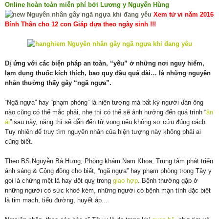
Online hoàn toàn miễn phí bởi Lương y Nguyễn Hùng
Xem tử vi năm 2016
Bính Thân cho 12 con Giáp dựa theo ngày sinh !!!
Dị ứng với các biện pháp an toàn, “yêu” ở những nơi nguy hiểm,
lạm dụng thuốc kích thích, bao quy đầu quá dài… là những nguyên
nhân thường thấy gây “ngã ngựa”.
“Ngã ngựa” hay “phạm phòng” là hiện tượng mà bất kỳ người đàn ông
nào cũng có thể mắc phải, nhẹ thì có thể sẽ ảnh hưởng đến quá trình “
ân
ái
” sau này, nặng thì sẽ dẫn đến tử vong nếu không sơ cứu đúng cách.
Tuy nhiên để truy tìm nguyên nhân của hiện tượng này không phải ai
cũng biết.
Theo BS Nguyễn Bá Hưng, Phòng khám Nam Khoa, Trung tâm phát triển
ánh sáng & Cộng đồng cho biết, “ngã ngựa” hay phạm phòng trong Tây y
gọi là chứng mệt lả hay đột quỵ trong
giao hợp
. Bệnh thường gặp ở
những người có sức khoẻ kém, những người có bệnh mạn tính đặc biệt
là tim mạch, tiểu đường, huyết áp…