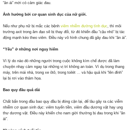
“ân ái” mới có cảm giác đau.
Ảnh hưởng bởi cơ quan sinh dục của nữ giới.
Nếu như phụ nữ bị mắc các bệnh
viêm nhiễm đường tình dục
, thì môi
trường axit trong âm đạo sẽ bị thay đổi, từ đó khiến đầu “cậu nhỏ” bị tác
động mạnh kéo theo viêm. Điều này vô hình chung đã gây đau khi “ân ái”.
“Yêu” ở những nơi nguy hiểm
Vì lý do nào đó những người trong cuộc không kìm chế được đã làm
chuyện nhạy cảm ngay tại những vị trí không an toàn. Ví dụ trong thang
máy, trên mái nhà, trong xe ôtô, trong toilét … và hậu quả khi “lên đỉnh”
lại bị rơi vào thảm họa.
Bao quy đầu quá dài
Chất bẩn trong đầu bao quy đầu bị đóng cặn lại, để lâu gây ra các viễm
nhiễm cơ quan sinh dục: viêm tuyến tiền, viêm đầu dương vật hay ung
thư dương vật. Điều này khiến cho nam giới thường bị đau trong khi “ân
ái”.