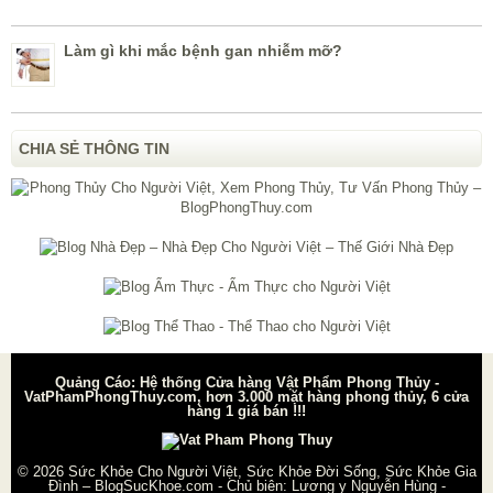
Làm gì khi mắc bệnh gan nhiễm mỡ?
CHIA SẺ THÔNG TIN
Quảng Cáo: Hệ thống Cửa hàng Vật Phẩm Phong Thủy -
VatPhamPhongThuy.com, hơn 3.000 mặt hàng phong thủy, 6 cửa
hàng 1 giá bán !!!
© 2026
Sức Khỏe Cho Người Việt, Sức Khỏe Đời Sống, Sức Khỏe Gia
Đình – BlogSucKhoe.com
- Chủ biên:
Lương y Nguyễn Hùng
-