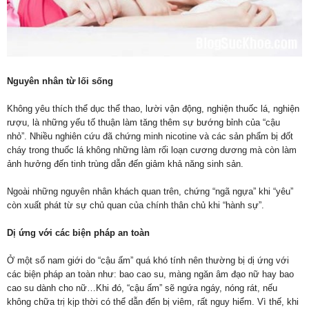
Nguyên nhân từ lối sống
Không yêu thích thể dục thể thao, lười vận động, nghiện thuốc lá, nghiện
rượu, là những yếu tố thuận làm tăng thêm sự bướng bỉnh của “cậu
nhỏ”. Nhiều nghiên cứu đã chứng minh nicotine và các sản phẩm bị đốt
cháy trong thuốc lá không những làm rối loạn cương dương mà còn làm
ảnh hưởng đến tinh trùng dẫn đến giảm khả năng sinh sản.
Ngoài những nguyên nhân khách quan trên, chứng “ngã ngựa” khi “yêu”
còn xuất phát từ sự chủ quan của chính thân chủ khi “hành sự”.
Dị ứng với các biện pháp an toàn
Ở một số nam giới do “cậu ấm” quá khó tính nên thường bị dị ứng với
các biện pháp an toàn như: bao cao su, màng ngăn âm đạo nữ hay bao
cao su dành cho nữ…Khi đó, “cậu ấm” sẽ ngứa ngáy, nóng rát, nếu
không chữa trị kịp thời có thể dẫn đến bị viêm, rất nguy hiểm. Vì thế, khi