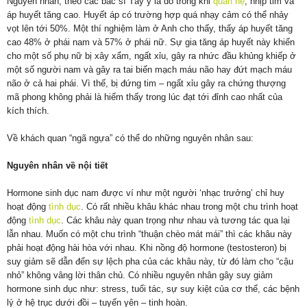
Nguyên nhân, theo các bác sĩ Tây y là do trong khi
quan hệ
, nhịp tim và
áp huyết tăng cao. Huyết áp có trường hợp quá nhạy cảm có thể nhảy
vọt lên tới 50%. Một thí nghiệm làm ở Anh cho thấy, thấy áp huyết tăng
cao 48% ở phái nam và 57% ở phái nữ. Sự gia tăng áp huyết này khiến
cho một số phụ nữ bị xây xẩm, ngất xỉu, gây ra nhức đầu khủng khiếp ở
một số người nam và gây ra tai biến mạch máu não hay đứt mạch máu
não ở cả hai phái. Vì thế, bị đứng tim – ngất xỉu gây ra chứng thượng
mã phong không phải là hiếm thấy trong lúc đạt tới đỉnh cao nhất của
kích thích.
Về khách quan “ngã ngựa” có thể do những nguyên nhân sau:
Nguyên nhân về nội tiết
Hormone sinh dục nam được ví như một người ‘nhạc trưởng’ chỉ huy
hoạt động
tình dục
. Có rất nhiều khâu khác nhau trong một chu trình hoạt
động
tình dục
. Các khâu này quan trọng như nhau và tương tác qua lại
lẫn nhau. Muốn có một chu trình “thuận chèo mát mái” thì các khâu này
phải hoạt động hài hòa với nhau. Khi nồng độ hormone (testosteron) bị
suy giảm sẽ dẫn đến sự lệch pha của các khâu này, từ đó làm cho “cậu
nhỏ” không vâng lời thân chủ. Có nhiều nguyên nhân gây suy giảm
hormone sinh dục như: stress, tuổi tác, sự suy kiệt của cơ thể, các bệnh
lý ở hệ trục dưới đồi – tuyến yên – tinh hoàn.