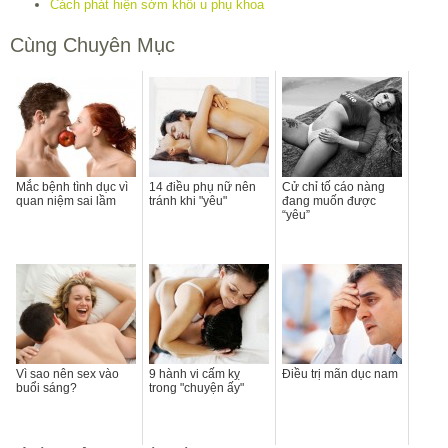
Cách phát hiện sớm khối u phụ khoa
Cùng Chuyên Mục
Mắc bệnh tình dục vì
14 điều phụ nữ nên
Cử chỉ tố cáo nàng
quan niệm sai lầm
tránh khi "yêu"
đang muốn được
“yêu”
Vì sao nên sex vào
9 hành vi cấm kỵ
Điều trị mãn dục nam
buổi sáng?
trong "chuyện ấy"