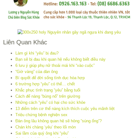
Liên Quan Khác
Làm gì khi “yêu” bị đau?
Bạn sẽ bị đau khi quan hệ nếu không biết điều này
6 lưu ý giúp phụ nữ thoải mái khi “vào cuộc”
“Giờ vàng” của đàn ông
Bí quyết để đời sống tình dục hòa hợp
6 trường hợp “yêu” có thể… chết
Khắc phục tình trạng “yêu” bằng tuổi
Cách để nàng “bùng nổ” trên giường
Những cách “yêu” có hại cho sức khỏe
13 điểm trên cơ thể nàng kích thích cuộc yêu mãnh liệt
Triệu chứng bệnh nghiện sex
Đàn ông lâu không quan hệ sẽ hỏng “súng ống”?
Chán khi chàng ‘yêu’ theo lối mòn
Sai lầm của quý ông khi “yêu”