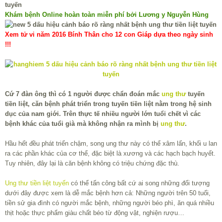
Khám bệnh Online hoàn toàn miễn phí bởi Lương y Nguyễn Hùng
Xem tử vi năm 2016 Bính Thân cho 12 con Giáp dựa theo ngày sinh
!!!
Cứ 7 đàn ông thì có 1 người được chẩn đoán mắc
ung thư
tuyến
tiền liệt, căn bệnh phát triển trong tuyến tiền liệt nằm trong hệ sinh
dục của nam giới. Trên thực tế nhiều người lớn tuổi chết vì các
bệnh khác của tuổi già mà không nhận ra mình bị
ung thư
.
Hầu hết đều phát triển chậm, song ung thư này có thể xâm lấn, khối u lan
ra các phần khác của cơ thể, đặc biệt là xương và các hạch bạch huyết.
Tuy nhiên, đây lại là căn bệnh không có triệu chứng đặc thù.
Ung thư tiền liệt tuyến
có thể tấn công bất cứ ai song những đối tượng
dưới đây được xem là dễ mắc bệnh hơn cả: Những người trên 50 tuổi,
tiền sử gia đình có người mắc bệnh, những người béo phì, ăn quá nhiều
thịt hoặc thực phẩm giàu chất béo từ động vật, nghiện rượu…