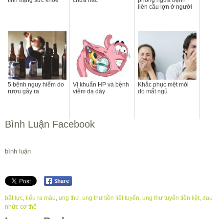
tình trạng sức khỏe
chữa nấc
phòng ngừa bệnh
liên cầu lợn ở người
5 bệnh nguy hiểm do
Vị khuẩn HP và bệnh
Khắc phục mệt mỏi
rượu gây ra
viêm dạ dày
do mất ngủ
Bình Luận Facebook
bình luận
bất lực
,
tiểu ra máu
,
ung thư
,
ung thư tiền liệt tuyến
,
ung thư tuyến tiền liệt
,
đau
nhức cơ thể