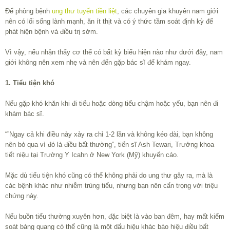
Để phòng bệnh
ung thư tuyến tiền liệt
, các chuyên gia khuyên nam giới
nên có lối sống lành mạnh, ăn ít thịt và có ý thức tầm soát định kỳ để
phát hiện bệnh và điều trị sớm.
Vì vậy, nếu nhận thấy cơ thể có bất kỳ biểu hiện nào như dưới đây, nam
giới không nên xem nhẹ và nên đến gặp bác sĩ để khám ngay.
1. Tiểu tiện khó
Nếu gặp khó khăn khi đi tiểu hoặc dòng tiểu chậm hoặc yếu, bạn nên đi
khám bác sĩ.
“”Ngay cả khi điều này xảy ra chỉ 1-2 lần và không kéo dài, bạn không
nên bỏ qua vì đó là điều bất thường”, tiến sĩ Ash Tewari, Trưởng khoa
tiết niệu tại Trường Y Icahn ở New York (Mỹ) khuyến cáo.
Mặc dù tiểu tiện khó cũng có thể không phải do ung thư gây ra, mà là
các bệnh khác như nhiễm trùng tiểu, nhưng bạn nên cẩn trọng với triệu
chứng này.
Nếu buồn tiểu thường xuyên hơn, đặc biệt là vào ban đêm, hay mất kiểm
soát bàng quang có thể cũng là một dấu hiệu khác báo hiệu điều bất