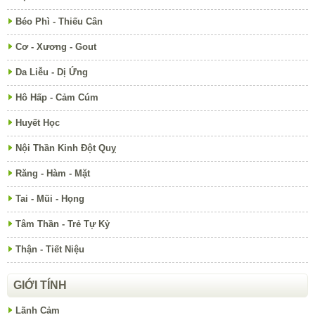
Béo Phì - Thiếu Cân
Cơ - Xương - Gout
Da Liễu - Dị Ứng
Hô Hấp - Cảm Cúm
Huyết Học
Nội Thần Kinh Đột Quỵ
Răng - Hàm - Mặt
Tai - Mũi - Họng
Tâm Thần - Trẻ Tự Kỷ
Thận - Tiết Niệu
GIỚI TÍNH
Lãnh Cảm