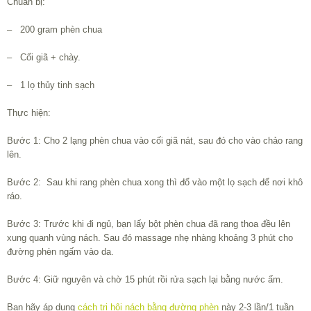
Chuẩn bị:
– 200 gram phèn chua
– Cối giã + chày.
– 1 lọ thủy tinh sạch
Thực hiện:
Bước 1: Cho 2 lạng phèn chua vào cối giã nát, sau đó cho vào chảo rang
lên.
Bước 2: Sau khi rang phèn chua xong thì đổ vào một lọ sạch để nơi khô
ráo.
Bước 3: Trước khi đi ngủ, bạn lấy bột phèn chua đã rang thoa đều lên
xung quanh vùng nách. Sau đó massage nhẹ nhàng khoảng 3 phút cho
đường phèn ngấm vào da.
Bước 4: Giữ nguyên và chờ 15 phút rồi rửa sạch lại bằng nước ấm.
Bạn hãy áp dụng
cách trị hôi nách bằng đường phèn
này 2-3 lần/1 tuần