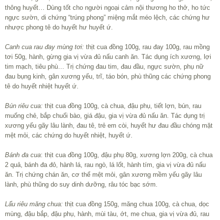
thông huyết… Dùng tốt cho người ngoại cảm nội thương ho thở, ho tức
ngực sườn, di chứng “trúng phong” miệng mắt méo lệch, các chứng hư
nhược phong tê do huyết hư huyết ứ.
Canh cua rau đay mùng tơi:
thịt cua đồng 100g, rau đay 100g, rau mồng
tơi 50g, hành, gừng gia vị vừa đủ nấu canh ăn. Tác dụng ích xương, lợi
tim mạch, tiêu phù… Trị chứng đau tim, đau đầu, ngực sườn, phụ nữ
đau bụng kinh, gân xương yếu, trĩ, táo bón, phù thũng các chứng phong
tê do huyết nhiệt huyết ứ.
Bún riêu cua:
thịt cua đồng 100g, cà chua, đậu phụ, tiết lợn, bún, rau
muống chẻ, bắp chuối bào, giá đậu, gia vị vừa đủ nấu ăn. Tác dụng trị
xương yếu gãy lâu lành, đau tê, trẻ em còi, huyết hư đau đầu chóng mặt
mệt mỏi, các chứng do huyết nhiệt, huyết ứ.
Bánh đa cua
: thịt cua đồng 100g, đậu phụ 80g, xương lợn 200g, cà chua
2 quả, bánh đa đỏ, hành lá, rau ngò, lá lốt, hành tím, gia vị vừa đủ nấu
ăn. Trị chứng chán ăn, cơ thể mệt mỏi, gân xương mềm yếu gãy lâu
lành, phù thũng do suy dinh dưỡng, râu tóc bạc sớm.
Lẩu riêu măng chua:
thịt cua đồng 150g, măng chua 100g, cà chua, dọc
mùng, đậu bắp, đậu phụ, hành, mùi tàu, ớt, me chua, gia vị vừa đủ, rau