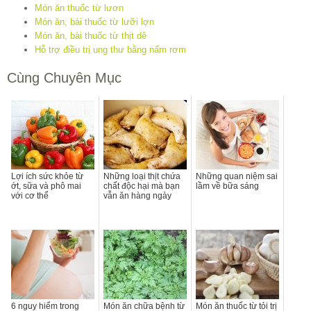
Món ăn thuốc từ lươn
Món ăn, bài thuốc từ lưỡi lợn
Món ăn, bài thuốc từ thịt dê
Hỗ trợ điều trị ung thư bằng nấm rơm
Cùng Chuyên Mục
Lợi ích sức khỏe từ
Những loại thịt chứa
Những quan niệm sai
ớt, sữa và phô mai
chất độc hại mà bạn
lầm về bữa sáng
với cơ thể
vẫn ăn hàng ngày
6 nguy hiểm trong
Món ăn chữa bệnh từ
Món ăn thuốc từ tỏi trị