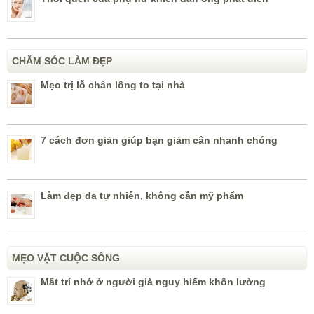
CHĂM SÓC LÀM ĐẸP
Mẹo trị lỗ chân lông to tại nhà
7 cách đơn giản giúp bạn giảm cân nhanh chóng
Làm đẹp da tự nhiên, không cần mỹ phẩm
MẸO VẶT CUỘC SỐNG
Mất trí nhớ ở người già nguy hiểm khôn lường