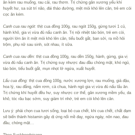
ăn kèm rau muống, rau cải, rau thơm. Trị chứng gân xương yếu khí
huyết hư, sa sút trí não, đái tháo đường, mệt mỏi khó lên cân, trẻ em còi
cọc ăn kém.
Canh cua rau ngót:
thịt cua đồng 100g, rau ngót 150g, gừng tươi 1 củ,
hành khô, gia vị vừa đủ nấu canh ăn. Trị nội nhiệt táo bón, trẻ em còi,
người lớn ăn ít mệt mỏi khó lên cân, tiểu buốt gắt, ban sởi, ra mồ hôi
trộm, phụ nữ sau sinh, sót nhau, ít sữa.
Canh cua rau dền:
thịt cua đồng 100g, rau dền 150g, hành, gừng, gia vị
vừa đủ nấu canh ăn. Trị chứng suy nhược đau đầu chóng mặt, khó ngủ,
táo bón, tiểu buốt gắt, mụn nhọt lở ngứa, xuất huyết.
Lẩu cua đồng:
thịt cua đồng 100g, nước xương lợn, rau muống, giá đậu,
hoa lý, rau đắng, nấm rơm, cà chua, hành ngò gia vị vừa đủ nấu lẩu ăn.
Trị chứng khí huyết đều hư, suy nhược cơ thể, gân xương mềm yếu, da
khô, tóc râu bạc sớm, suy giảm trí nhớ, trẻ em còi khó lên cân.
Lưu ý: phải chọn cua tươi sống, loại bỏ cua chết, khi cua chết, chất đạm
sẽ biến thành histamin gây dị ứng nổi mề đay, ngứa ngáy, nôn nao, đau
đầu, chóng mặt…
Theo Suckhoedoisong