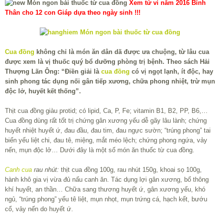
Xem tử vi năm 2016 Bính
Thân cho 12 con Giáp dựa theo ngày sinh !!!
Cua đồng
không chỉ là món ăn dân dã được ưa chuộng, từ lâu cua
được xem là vị thuốc quý bổ dưỡng phòng trị bệnh. Theo sách Hải
Thượng Lãn Ông: “Điền giải là
cua đồng
có vị ngọt lạnh, ít độc, hay
sinh phong tác dụng nối gân tiếp xương, chữa phong nhiệt, trừ mụn
độc lở, huyết kết thống”.
Thịt cua đồng giàu protid; có lipid, Ca, P, Fe; vitamin B
1
, B
2
, PP, B
6
,…
Cua đồng dùng rất tốt trị chứng gân xương yếu dễ gãy lâu lành; chứng
huyết nhiệt huyết ứ, đau đầu, đau tim, đau ngực sườn; “trúng phong” tai
biến yếu liệt chi, đau tê, miệng, mắt méo lệch; chứng phong ngứa, vảy
nến, mụn độc lở… Dưới đây là một số món ăn thuốc từ cua đồng.
Canh cua
rau nhút:
thịt cua đồng 100g, rau nhút 150g, khoai sọ 100g,
hành khô gia vị vừa đủ nấu canh ăn. Tác dụng lợi gân xương, bổ thông
khí huyết, an thần… Chữa sang thương huyết ứ, gân xương yếu, khó
ngủ, “trúng phong” yếu tê liệt, mụn nhọt, mụn trứng cá, hạch kết, bướu
cổ, vảy nến do huyết ứ.