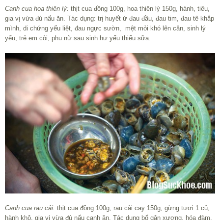
Canh cua hoa thiên lý:
thịt cua đồng 100g, hoa thiên lý 150g, hành, tiêu,
gia vị vừa đủ nấu ăn. Tác dụng: trị huyết ứ đau đầu, đau tim, đau tê khắp
mình, di chứng yếu liệt, đau ngực sườn, mệt mỏi khó lên cân, sinh lý
yếu, trẻ em còi, phụ nữ sau sinh hư yếu thiếu sữa.
Canh cua rau cải:
thịt cua đồng 100g, rau cải cay 150g, gừng tươi 1 củ,
hành khô, gia vị vừa đủ nấu canh ăn. Tác dụng bổ gân xương, hóa đàm,