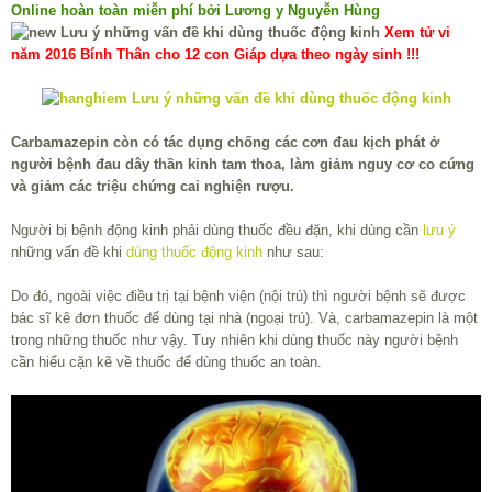
Online hoàn toàn miễn phí bởi Lương y Nguyễn Hùng
Xem tử vi
năm 2016 Bính Thân cho 12 con Giáp dựa theo ngày sinh !!!
Carbamazepin còn có tác dụng chống các cơn đau kịch phát ở
người bệnh đau dây thần kinh tam thoa, làm giảm nguy cơ co cứng
và giảm các triệu chứng cai nghiện rượu.
Người bị bệnh động kinh phải dùng thuốc đều đặn, khi dùng cần
lưu ý
những vấn đề khi
dùng thuốc động kinh
như sau:
Do đó, ngoài việc điều trị tại bệnh viện (nội trú) thì người bệnh sẽ được
bác sĩ kê đơn thuốc để dùng tại nhà (ngoại trú). Và, carbamazepin là một
trong những thuốc như vậy. Tuy nhiên khi dùng thuốc này người bệnh
cần hiểu cặn kẽ về thuốc để dùng thuốc an toàn.