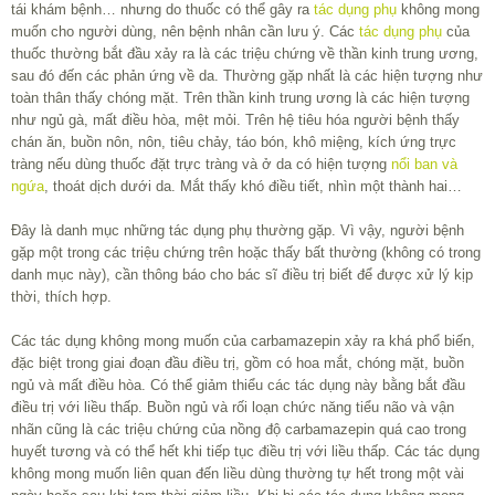
tái khám bệnh… nhưng do thuốc có thể gây ra
tác dụng phụ
không mong
muốn cho người dùng, nên bệnh nhân cần lưu ý. Các
tác dụng phụ
của
thuốc thường bắt đầu xảy ra là các triệu chứng về thần kinh trung ương,
sau đó đến các phản ứng về da. Thường gặp nhất là các hiện tượng như
toàn thân thấy chóng mặt. Trên thần kinh trung ương là các hiện tượng
như ngủ gà, mất điều hòa, mệt mỏi. Trên hệ tiêu hóa người bệnh thấy
chán ăn, buồn nôn, nôn, tiêu chảy, táo bón, khô miệng, kích ứng trực
tràng nếu dùng thuốc đặt trực tràng và ở da có hiện tượng
nổi ban và
ngứa
, thoát dịch dưới da. Mắt thấy khó điều tiết, nhìn một thành hai…
Đây là danh mục những tác dụng phụ thường gặp. Vì vậy, người bệnh
gặp một trong các triệu chứng trên hoặc thấy bất thường (không có trong
danh mục này), cần thông báo cho bác sĩ điều trị biết để được xử lý kịp
thời, thích hợp.
Các tác dụng không mong muốn của carbamazepin xảy ra khá phổ biến,
đặc biệt trong giai đoạn đầu điều trị, gồm có hoa mắt, chóng mặt, buồn
ngủ và mất điều hòa. Có thể giảm thiểu các tác dụng này bằng bắt đầu
điều trị với liều thấp. Buồn ngủ và rối loạn chức năng tiểu não và vận
nhãn cũng là các triệu chứng của nồng độ carbamazepin quá cao trong
huyết tương và có thể hết khi tiếp tục điều trị với liều thấp. Các tác dụng
không mong muốn liên quan đến liều dùng thường tự hết trong một vài