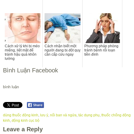
Cách xử lý khi bị méo
Cách nhận biết một
Phương pháp phòng
miệng, liệt mặt để
người đang bị đột quỵ
tránh bệnh rối loạn
tránh hậu quả khôn
cần cấp cứu ngay
tiền đình
lường
Bình Luận Facebook
bình luận
dùng thuốc động kinh
,
lưu ý
,
nổi ban và ngứa
,
tác dụng phụ
,
thuốc chống động
kinh
,
động kinh cục bộ
Leave a Reply