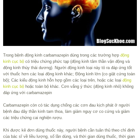
Trong bệnh động kinh carbamazepin dùng trong các trường hợp
động
kinh cục bộ
có triệu chứng phức tạp (động kinh tâm thần vận động và
động kinh thùy thái dương). Người động kinh loại này tỏ ra đáp ứng tốt
với thuốc hơn các loại động kinh khác; Ðộng kinh lớn (co giật cứng toàn
bộ); Các kiểu động kinh hỗn hợp gồm các loại trên, hoặc các loại
động
kinh cục bộ
hoặc toàn bộ khác. Cơn vắng ý thức (động kinh nhỏ) không
đáp ứng với carbamazepin
Carbamazepin còn có tác dụng chống các cơn đau kịch phát ở người
bệnh đau dây thần kinh tam thoa, làm giảm nguy cơ co cứng và giảm
các triệu chứng cai nghiện rượu.
Khi được kê đơn dùng thuốc này, người bệnh cần tuân thủ theo chỉ định
của bác sĩ về liều lượng, số lần dùng, và thời gian dùng thuốc, thời gian