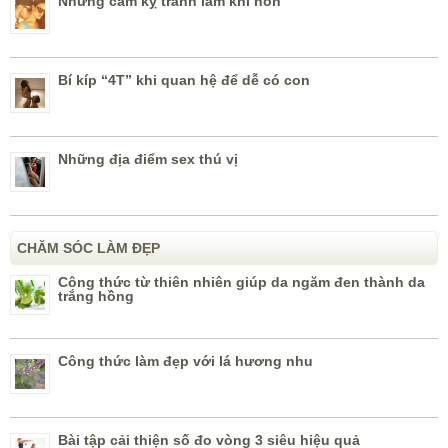
Những cấm kỵ tránh làm khi hôn
Bí kíp “4T” khi quan hệ để dễ có con
Những địa điểm sex thú vị
CHĂM SÓC LÀM ĐẸP
Công thức từ thiên nhiên giúp da ngăm đen thành da
trắng hồng
Công thức làm đẹp với lá hương nhu
Bài tập cải thiện số đo vòng 3 siêu hiệu quả