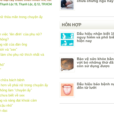
chữa chứng ngủ hay
HỖN HỢP
Dấu hiệu nhận biết 1
 việc ‘lên đỉnh’ của phụ nữ?
nguy hiểm và phổ bi
không?
hiện nay
g vật của đàn ông
iới và “sex”
 làm cho phụ nữ thích nhất và
Bảo vệ sức khỏe bằn
vứt bỏ những thứ đã
hỏ”
còn sử dụng được
”
n chữa bách bệnh
Dấu hiệu báo bệnh n
 hơn về phái nữ trong chuyện ấy
đến từ lưỡi
không làm “chuyện ấy”
 chưa biết về sex
ng và nàng đạt khoái cảm
“cậu nhỏ”
h dục