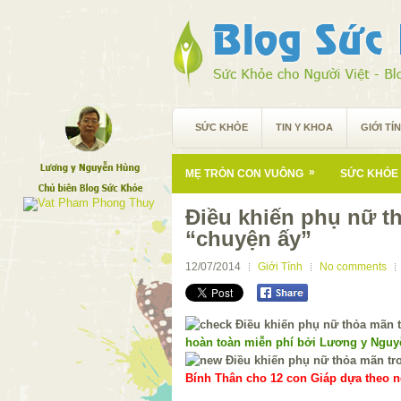
SỨC KHỎE
TIN Y KHOA
GIỚI TÍ
»
MẸ TRÒN CON VUÔNG
SỨC KHỎE 
Điều khiến phụ nữ t
“chuyện ấy”
12/07/2014
Giới Tính
No comments
hoàn toàn miễn phí bởi Lương y Ngu
Bính Thân cho 12 con Giáp dựa theo ng