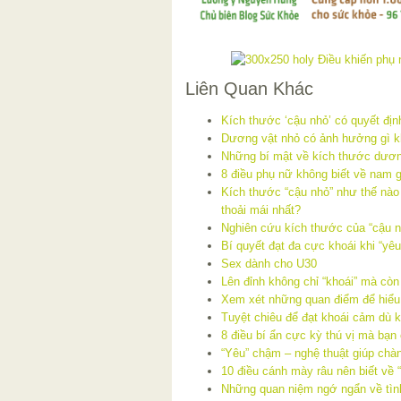
Liên Quan Khác
Kích thước ‘cậu nhỏ’ có quyết định
Dương vật nhỏ có ảnh hưởng gì 
Những bí mật về kích thước dươn
8 điều phụ nữ không biết về nam g
Kích thước “cậu nhỏ” như thế nào
thoải mái nhất?
Nghiên cứu kích thước của “cậu n
Bí quyết đạt đa cực khoái khi “yêu
Sex dành cho U30
Lên đỉnh không chỉ “khoái” mà cò
Xem xét những quan điểm để hiểu
Tuyệt chiêu để đạt khoái cảm dù 
8 điều bí ẩn cực kỳ thú vị mà bạn
“Yêu” chậm – nghệ thuật giúp chà
10 điều cánh mày râu nên biết về 
Những quan niệm ngớ ngẩn về tìn