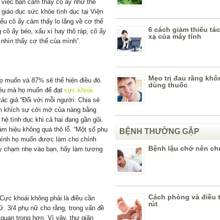
ề việc bạn cảm thấy cô ấy như thế
 giáo dục sức khỏe tình dục tại Viện
Nếu cô ấy cảm thấy lo lắng về cơ thể
6 cách giảm thiểu tá
cô ấy béo, xấu xí hay thô ráp, cô ấy
xạ của máy tính
 nhìn thấy cơ thể của mình”.
Mẹo trị đau răng khô
họ muốn và 87% sẽ thể hiện điều đó.
dùng thuốc
iều mà họ muốn để đạt
cực khoái
 tác giả “Đối với mỗi người: Chia sẻ
yến khích sự cởi mở của nàng bằng
hệ tình dục khi cả hai đang gần gũi.
ám hiệu không quá thô lỗ. “Một số phụ
BỆNH THƯỜNG GẶP
hính họ muốn được làm cho chính
Bệnh lậu chớ nên ch
ấy chạm nhẹ vào bạn, hãy làm tương
Cách phòng và điều t
 Cực khoái không phải là điều cần
rút
nữ. 3/4 phụ nữ cho rằng, trong vấn đề
t quan trọng hơn. Vì vậy, thư giãn