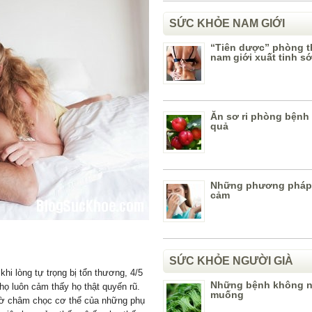
SỨC KHỎE NAM GIỚI
“Tiên dược” phòng t
nam giới xuất tinh s
Ăn sơ ri phòng bệnh 
quả
Những phương pháp
cảm
SỨC KHỎE NGƯỜI GIÀ
i lòng tự trọng bị tổn thương, 4/5
Những bệnh không n
họ luôn cảm thấy họ thật quyến rũ.
muống
iờ châm chọc cơ thể của những phụ