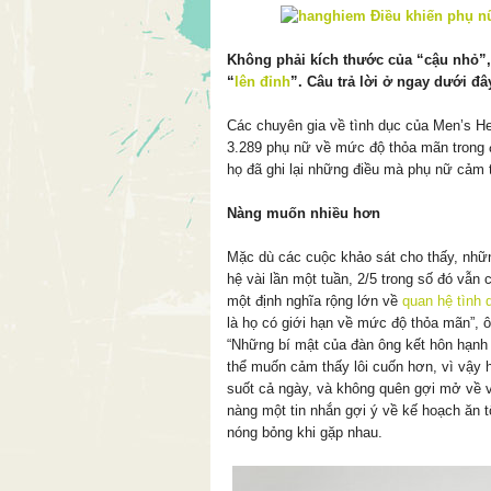
Không phải kích thước của “cậu nhỏ”,
“
lên đỉnh
”. Câu trả lời ở ngay dưới đâ
Các chuyên gia về tình dục của Men’s He
3.289 phụ nữ về mức độ thỏa mãn trong 
họ đã ghi lại những điều mà phụ nữ cảm 
Nàng muốn nhiều hơn
Mặc dù các cuộc khảo sát cho thấy, nhữn
hệ vài lần một tuần, 2/5 trong số đó vẫ
một định nghĩa rộng lớn về
quan hệ tình 
là họ có giới hạn về mức độ thỏa mãn”, 
“Những bí mật của đàn ông kết hôn hạnh 
thể muốn cảm thấy lôi cuốn hơn, vì vậy h
suốt cả ngày, và không quên gợi mở về v
nàng một tin nhắn gợi ý về kế hoạch ăn 
nóng bỏng khi gặp nhau.