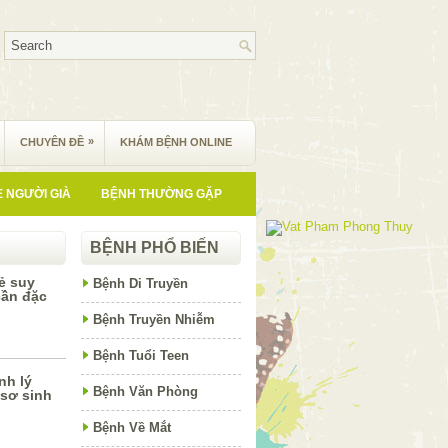
»
CHUYÊN ĐỀ
KHÁM BỆNH ONLINE
 NGƯỜI GIÀ
BỆNH THƯỜNG GẶP
BỆNH PHỔ BIẾN
rẻ suy
Bệnh Di Truyền
cần đặc
Bệnh Truyền Nhiễm
Bệnh Tuổi Teen
nh lý
Bệnh Văn Phòng
 sơ sinh
Bệnh Về Mắt