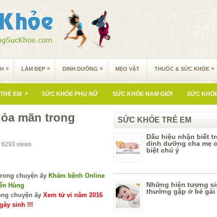
»
»
»
»
NH
LÀM ĐẸP
DINH DƯỠNG
MẸO VẶT
THUỐC & SỨC KHỎE
»
TRẺ EM
SỨC KHỎE PHỤ NỮ
SỨC KHỎE NAM GIỚI
SỨC KHỎE
hỏa mãn trong
SỨC KHỎE TRẺ EM
Dấu hiệu nhận biết t
dinh dưỡng cha mẹ 
6293
views
biệt chú ý
Khám bệnh Online
Những hiện tượng si
yễn Hùng
thường gặp ở bé gái
Xem tử vi năm 2016
ày sinh !!!