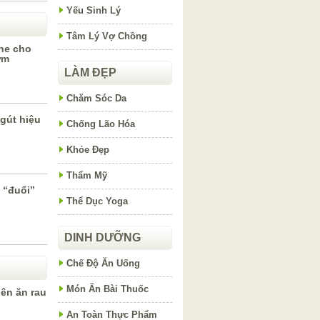
Yếu Sinh Lý
Tâm Lý Vợ Chồng
he cho
ớm
LÀM ĐẸP
Chăm Sóc Da
gút hiệu
Chống Lão Hóa
Khỏe Đẹp
Thẩm Mỹ
 “đuổi”
Thể Dục Yoga
DINH DƯỠNG
Chế Độ Ăn Uống
Món Ăn Bài Thuốc
ên ăn rau
An Toàn Thực Phẩm