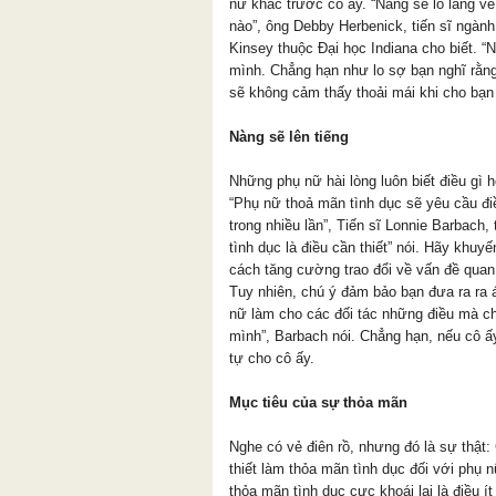
nữ khác trước cô ấy. “Nàng sẽ lo lắng v
nào”, ông Debby Herbenick, tiến sĩ ngành
Kinsey thuộc Đại học Indiana cho biết. “
mình. Chẳng hạn như lo sợ bạn nghĩ rằng 
sẽ không cảm thấy thoải mái khi cho bạn
Nàng sẽ lên tiếng
Những phụ nữ hài lòng luôn biết điều gì 
“Phụ nữ thoả mãn tình dục sẽ yêu cầu đ
trong nhiều lần”, Tiến sĩ Lonnie Barbach,
tình dục là điều cần thiết” nói. Hãy khu
cách tăng cường trao đổi về vấn đề quan 
Tuy nhiên, chú ý đảm bảo bạn đưa ra ra 
nữ làm cho các đối tác những điều mà c
mình”, Barbach nói. Chẳng hạn, nếu cô 
tự cho cô ấy.
Mục tiêu của sự thỏa mãn
Nghe có vẻ điên rồ, nhưng đó là sự thật:
thiết làm thỏa mãn tình dục đối với phụ 
thỏa mãn tình dục cực khoái lại là điều í