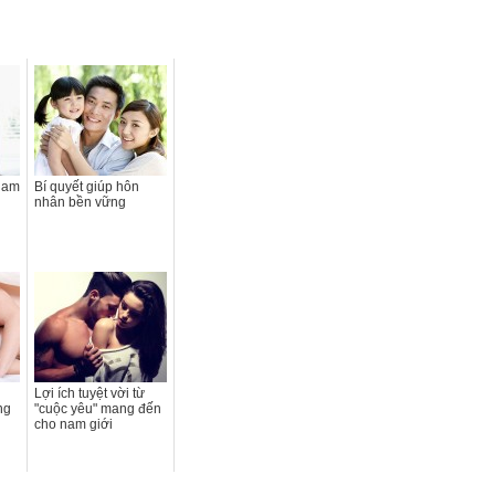
Adam
Bí quyết giúp hôn
nhân bền vững
Lợi ích tuyệt vời từ
ng
"cuộc yêu" mang đến
cho nam giới