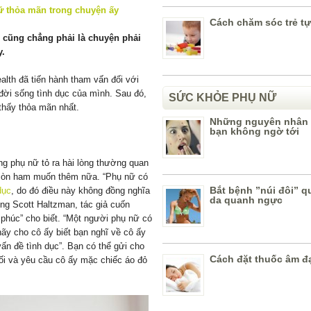
Cách chăm sóc trẻ tự
 cũng chẳng phải là chuyện phải
y.
alth đã tiến hành tham vấn đối với
đời sống tình dục của mình. Sau đó,
SỨC KHỎE PHỤ NỮ
thấy thỏa mãn nhất.
Những nguyên nhân
bạn không ngờ tới
g phụ nữ tỏ ra hài lòng thường quan
n còn ham muốn thêm nữa. “Phụ nữ có
Bắt bệnh ”núi đôi” q
dục
, do đó điều này không đồng nghĩa
da quanh ngực
ông Scott Haltzman, tác giả cuốn
phúc” cho biết. “Một người phụ nữ có
ãy cho cô ấy biết bạn nghĩ về cô ấy
ấn đề tình dục”. Bạn có thể gửi cho
Cách đặt thuốc âm đ
tối và yêu cầu cô ấy mặc chiếc áo đỏ