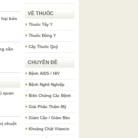
VỀ THUỐC
c hại bức
Thuốc Tây Y
Thuốc Đông Y
Cây Thuốc Quý
ng cần
CHUYÊN ĐỀ
Bệnh AIDS / HIV
Bệnh Nghề Nghiệp
ủ quan
Biến Chứng Các Bệnh
Giải Phẩu Thẩm Mỹ
Giảm Cân / Giảm Béo
rị chuột
Khoáng Chất Vitamin