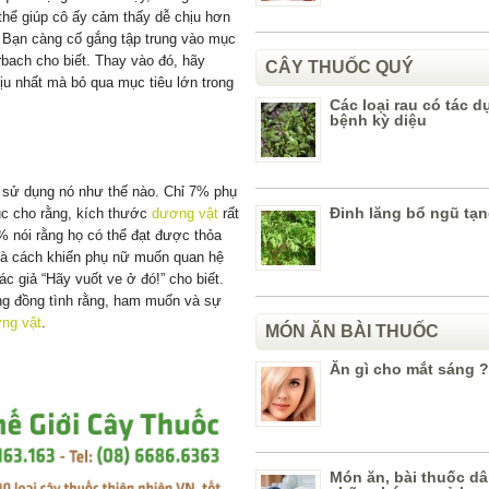
 thể giúp cô ấy cảm thấy dễ chịu hơn
 Bạn càng cố gắng tập trung vào mục
rbach cho biết. Thay vào đó, hãy
CÂY THUỐC QUÝ
ịu nhất mà bỏ qua mục tiêu lớn trong
Các loại rau có tác 
bệnh kỳ diệu
n sử dụng nó như thế nào. Chỉ 7% phụ
Đinh lăng bổ ngũ tạ
dục cho rằng, kích thước
dương vật
rất
% nói rằng họ có thể đạt được thỏa
là cách khiến phụ nữ muốn quan hệ
ác giả “Hãy vuốt ve ở đó!” cho biết.
ng đồng tình rằng, ham muốn và sự
ng vật
.
MÓN ĂN BÀI THUỐC
Ăn gì cho mắt sáng ?
Món ăn, bài thuốc dâ