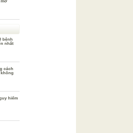
 mơ
0 bệnh
ến nhất
g cách
 không
guy hiểm