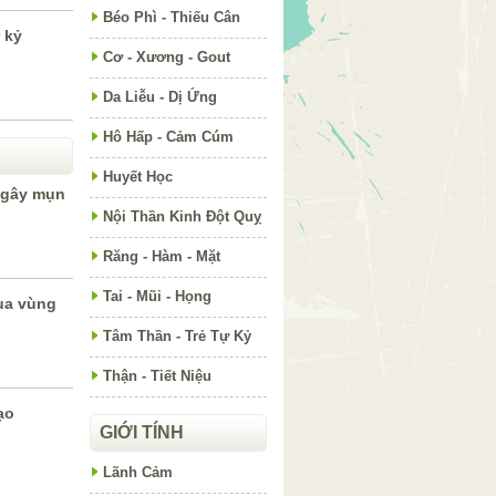
Béo Phì - Thiếu Cân
 kỷ
Cơ - Xương - Gout
Da Liễu - Dị Ứng
Hô Hấp - Cảm Cúm
Huyết Học
 gây mụn
Nội Thần Kinh Đột Quỵ
Răng - Hàm - Mặt
Tai - Mũi - Họng
ua vùng
Tâm Thần - Trẻ Tự Kỷ
Thận - Tiết Niệu
ạo
GIỚI TÍNH
Lãnh Cảm