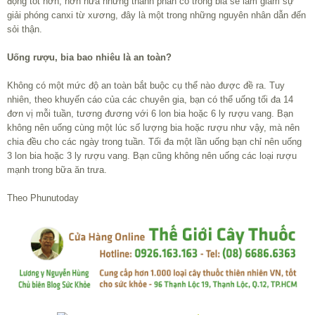
động tốt hơn, hơn nữa những thành phần có trong bia sẽ làm giảm sự
giải phóng canxi từ xương, đây là một trong những nguyên nhân dẫn đến
sỏi thận.
Uống rượu, bia bao nhiêu là an toàn?
Không có một mức độ an toàn bắt buộc cụ thể nào được đề ra. Tuy
nhiên, theo khuyến cáo của các chuyên gia, bạn có thể uống tối đa 14
đơn vị mỗi tuần, tương đương với 6 lon bia hoặc 6 ly rượu vang. Bạn
không nên uống cùng một lúc số lượng bia hoặc rượu như vậy, mà nên
chia đều cho các ngày trong tuần. Tối đa một lần uống bạn chỉ nên uống
3 lon bia hoặc 3 ly rượu vang. Bạn cũng không nên uống các loại rượu
mạnh trong bữa ăn trưa.
Theo Phunutoday