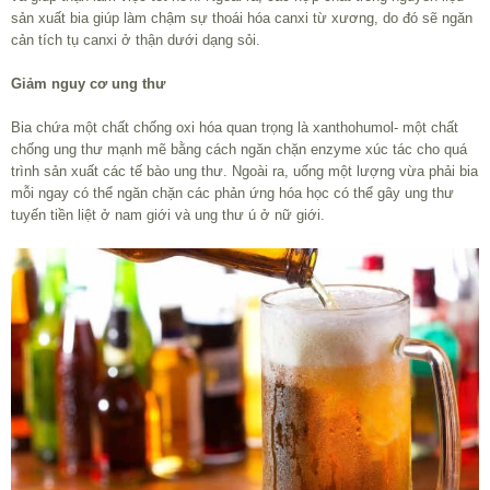
sản xuất bia giúp làm chậm sự thoái hóa canxi từ xương, do đó sẽ ngăn
cản tích tụ canxi ở thận dưới dạng sỏi.
Giảm nguy cơ ung thư
Bia chứa một chất chống oxi hóa quan trọng là xanthohumol- một chất
chống ung thư mạnh mẽ bằng cách ngăn chặn enzyme xúc tác cho quá
trình sản xuất các tế bào ung thư. Ngoài ra, uống một lượng vừa phải bia
mỗi ngay có thể ngăn chặn các phản ứng hóa học có thể gây ung thư
tuyến tiền liệt ở nam giới và ung thư ú ở nữ giới.