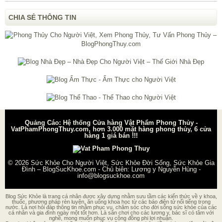
CHIA SẺ THÔNG TIN
Quảng Cáo: Hệ thống Cửa hàng Vật Phẩm Phong Thủy -
VatPhamPhongThuy.com, hơn 3.000 mặt hàng phong thủy, 6 cửa
hàng 1 giá bán !!!
© 2026
Sức Khỏe Cho Người Việt, Sức Khỏe Đời Sống, Sức Khỏe Gia
Đình – BlogSucKhoe.com
- Chủ biên:
Lương y Nguyễn Hùng
-
info@blogsuckhoe.com
Blog Sức Khỏe là trang cá nhân được xây dựng nhằm sưu tầm các kiến thức về y khoa,
thuốc, phương pháp rèn luyện, ăn uống khoa học từ các báo điện tử nổi tiếng trong
nước. Là nơi hỏi đáp thông tin nhằm phục vụ, chăm sóc cho đời sống sức khỏe của các
cá nhân và gia đình ngày một tốt hơn. Là sân chơi cho các lương y, bác sĩ có tâm với
nghề, mong muốn phục vụ cộng đồng phi lợi nhuận.