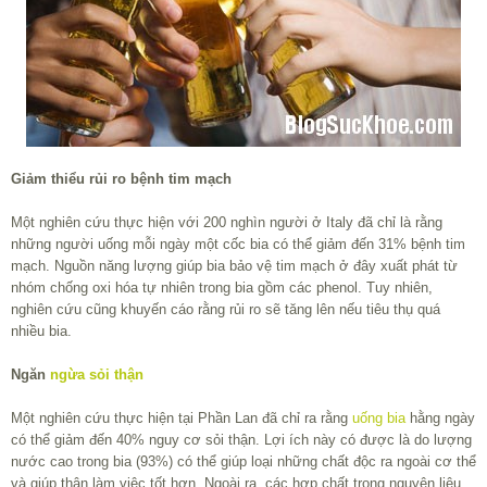
Giảm thiểu rủi ro bệnh tim mạch
Một nghiên cứu thực hiện với 200 nghìn người ở Italy đã chỉ là rằng
những người uống mỗi ngày một cốc bia có thể giảm đến 31% bệnh tim
mạch. Nguồn năng lượng giúp bia bảo vệ tim mạch ở đây xuất phát từ
nhóm chống oxi hóa tự nhiên trong bia gồm các phenol. Tuy nhiên,
nghiên cứu cũng khuyến cáo rằng rủi ro sẽ tăng lên nếu tiêu thụ quá
nhiều bia.
Ngăn
ngừa sỏi thận
Một nghiên cứu thực hiện tại Phần Lan đã chỉ ra rằng
uống bia
hằng ngày
có thể giảm đến 40% nguy cơ sỏi thận. Lợi ích này có được là do lượng
nước cao trong bia (93%) có thể giúp loại những chất độc ra ngoài cơ thể
và giúp thận làm việc tốt hơn. Ngoài ra, các hợp chất trong nguyên liệu