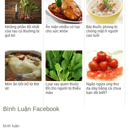
Những phần tốt nhất
Ăn mặn nhiều có hại
Bài thuốc phòng trị
của rau củ thường bị
cho sức khỏe
chóng mặt ở người
gọt bỏ
cao tuổi
Món ăn bồi bổ từ thịt
Loại rau quen thuộc
Ngăn ngừa ung thư
vịt
tốt cho người bị thiếu
dạ dày bằng cà chua
máu
bạn đã biết?
Bình Luận Facebook
bình luận