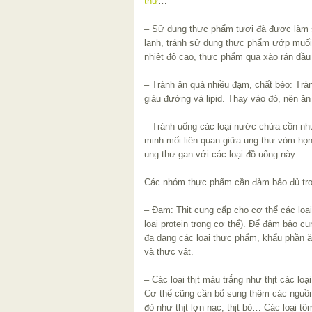
thư
…
– Sử dụng thực phẩm tươi đã được làm s
lạnh, tránh sử dụng thực phẩm ướp muố
nhiệt độ cao, thực phẩm qua xào rán dầu
– Tránh ăn quá nhiều đạm, chất béo: Trá
giàu đường và lipid. Thay vào đó, nên ăn
– Tránh uống các loại nước chứa cồn n
minh mối liên quan giữa ung thư vòm họn
ung thư gan với các loại đồ uống này.
Các nhóm thực phẩm cần đảm bảo đủ tro
– Đạm: Thịt cung cấp cho cơ thể các loại
loại protein trong cơ thể). Để đảm bảo cu
đa dạng các loại thực phẩm, khẩu phần ăn
và thực vật.
– Các loại thịt màu trắng như thịt các lo
Cơ thể cũng cần bổ sung thêm các nguồn
đỏ như thịt lợn nạc, thịt bò… Các loại tô