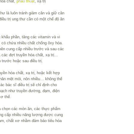
hóa chất,
phẫu thuật
, xạ trị
thư là luôn tránh giảm cân và giữ cân
iều trị ung thư cần có một chế độ ăn
 khẩu phần, tăng các vitamin và vi
 có chứa nhiều chất chống ôxy hóa.
nên cung cấp nhiều trước và sau các
a các đợt truyền hóa chất, xạ trị…
trước hoặc sau điều trị.
uyền hóa chất, xạ trị, hoặc kết hợp
nhân mệt mỏi, nôn nhiều… không thể
c bác sĩ điều trị sẽ chỉ định cho
mạch như truyền đường, đạm, điện
ơ thể.
à chọn các món ăn, các thực phẩm
ung cấp nhiều năng lượng được cung
đạm, chất xơ nhằm đảm bảo tiêu hóa