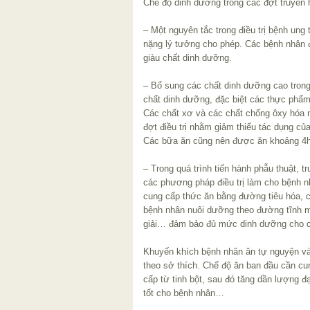
Chế độ dinh dưỡng trong các đợt truyền 
– Một nguyên tắc trong điều trị bệnh ung 
nặng lý tưởng cho phép. Các bệnh nhân đ
giàu chất dinh dưỡng.
– Bổ sung các chất dinh dưỡng cao trong
chất dinh dưỡng, đặc biệt các thực phẩm
Các chất xơ và các chất chống ôxy hóa 
đợt điều trị nhằm giảm thiểu tác dụng củ
Các bữa ăn cũng nên được ăn khoảng 4h 
– Trong quá trình tiến hành phẫu thuật, tr
các phương pháp điều trị làm cho bệnh 
cung cấp thức ăn bằng đường tiêu hóa, cá
bệnh nhân nuôi dưỡng theo đường tĩnh 
giải… đảm bảo đủ mức dinh dưỡng cho c
Khuyến khích bệnh nhân ăn tự nguyện v
theo sở thích. Chế độ ăn ban đầu cần c
cấp từ tinh bột, sau đó tăng dần lượng 
tốt cho bệnh nhân…