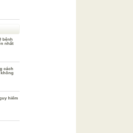
0 bệnh
ến nhất
g cách
 không
guy hiểm