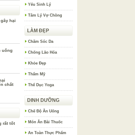
Yếu Sinh Lý
Tâm Lý Vợ Chồng
 gây hại
LÀM ĐẸP
Chăm Sóc Da
c uống
Chống Lão Hóa
Khỏe Đẹp
Thẩm Mỹ
hại
n chất
Thể Dục Yoga
DINH DƯỠNG
Chế Độ Ăn Uống
Món Ăn Bài Thuốc
rất tốt
An Toàn Thực Phẩm