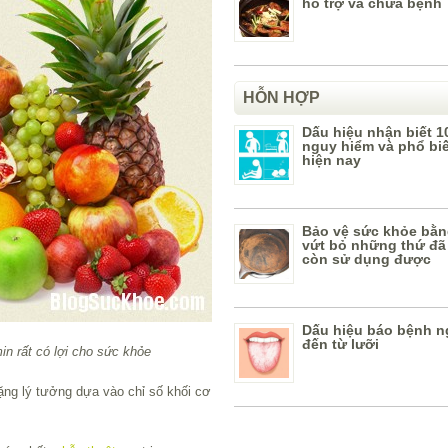
hỗ trợ và chữa bệnh
HỖN HỢP
Dấu hiệu nhận biết 1
nguy hiểm và phổ bi
hiện nay
Bảo vệ sức khỏe bằn
vứt bỏ những thứ đã
còn sử dụng được
Dấu hiệu báo bệnh n
đến từ lưỡi
in rất có lợi cho sức khỏe
ặng lý tưởng dựa vào chỉ số khối cơ