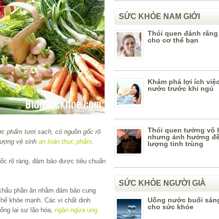
SỨC KHỎE NAM GIỚI
Thói quen đánh răng
cho cơ thể bạn
Khám phá lợi ích việ
nước trước khi ngủ
Thói quen tưởng vô 
ực phẩm tươi sạch, có nguồn gốc rõ
nhưng ảnh hưởng đế
lượng vệ sinh
an toàn thực phẩm
.
lượng tinh trùng
ốc rõ ràng, đảm bảo được tiêu chuẩn
SỨC KHỎE NGƯỜI GIÀ
 khẩu phần ăn nhằm đảm bảo cung
Uống nước buổi sáng 
hể khỏe mạnh. Các vi chất dinh
cho sức khỏe
ống lại sự lão hóa,
ngăn ngừa ung