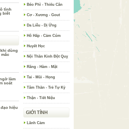
Béo Phì - Thiếu Cân
ô tình
 biết
Cơ - Xương - Gout
Da Liễu - Dị Ứng
Hô Hấp - Cảm Cúm
Huyết Học
 khi dùng
g mắc
Nội Thần Kinh Đột Quỵ
Răng - Hàm - Mặt
Tai - Mũi - Họng
ngờ làm
m soát
Tâm Thần - Trẻ Tự Kỷ
Thận - Tiết Niệu
 đạo hiệu
GIỚI TÍNH
Lãnh Cảm