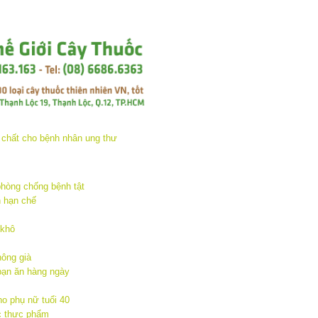
hòng chống bệnh tật
 hạn chế
 khô
hông già
bạn ăn hàng ngày
o phụ nữ tuổi 40
c thực phẩm