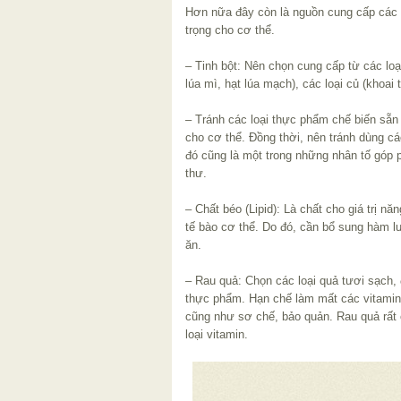
Hơn nữa đây còn là nguồn cung cấp các 
trọng cho cơ thể.
– Tinh bột: Nên chọn cung cấp từ các loạ
lúa mì, hạt lúa mạch), các loại củ (khoai 
– Tránh các loại thực phẩm chế biến sẵn
cho cơ thể. Đồng thời, nên tránh dùng c
đó cũng là một trong những nhân tố góp p
thư.
– Chất béo (Lipid): Là chất cho giá trị nă
tế bào cơ thể. Do đó, cần bổ sung hàm l
ăn.
– Rau quả: Chọn các loại quả tươi sạch,
thực phẩm. Hạn chế làm mất các vitamin 
cũng như sơ chế, bảo quản. Rau quả rất 
loại vitamin.