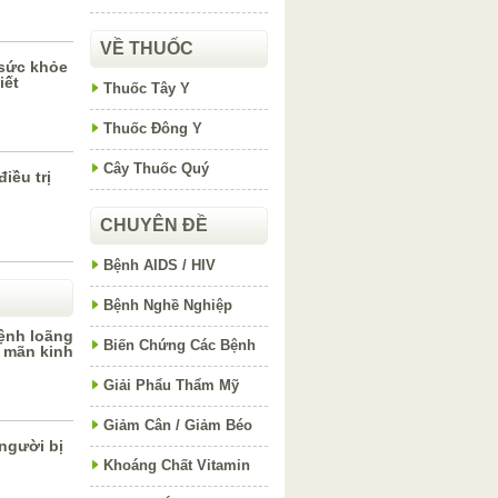
VỀ THUỐC
 sức khỏe
iết
Thuốc Tây Y
Thuốc Đông Y
Cây Thuốc Quý
iều trị
CHUYÊN ĐỀ
Bệnh AIDS / HIV
Bệnh Nghề Nghiệp
bệnh loãng
Biến Chứng Các Bệnh
 mãn kinh
Giải Phẩu Thẩm Mỹ
Giảm Cân / Giảm Béo
người bị
Khoáng Chất Vitamin