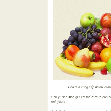
Hoa quả cung cấp nhiều vitam
Chú ý: Nên luôn giữ cơ thể ở mức cân n
thể (BMI).