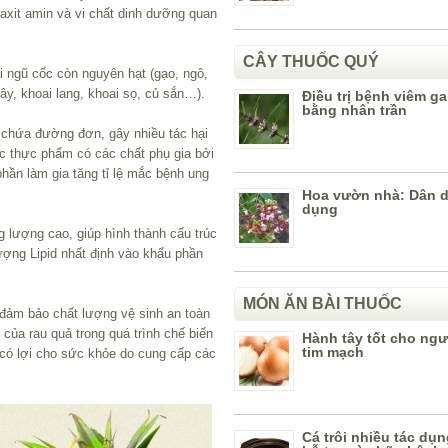
axit amin và vi chất dinh dưỡng quan
CÂY THUỐC QUÝ
i ngũ cốc còn nguyên hạt (gạo, ngô,
tây, khoai lang, khoai sọ, củ sắn…).
Điều trị bệnh viêm ga
bằng nhân trần
 chứa đường đơn, gây nhiều tác hại
ác thực phẩm có các chất phụ gia bởi
hần làm gia tăng tỉ lệ mắc bệnh ung
Hoa vườn nhà: Dân 
dụng
ng lượng cao, giúp hình thành cấu trúc
ượng Lipid nhất định vào khẩu phần
MÓN ĂN BÀI THUỐC
 đảm bảo chất lượng vệ sinh an toàn
của rau quả trong quá trình chế biến
Hành tây tốt cho ng
tim mạch
có lợi cho sức khỏe do cung cấp các
Cá trôi nhiều tác dụn