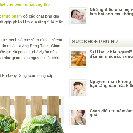
Những điều cha mẹ v
làm hại con mà không
ác
thực phẩm
có các chất phụ gia
ố góp phần làm gia tăng tỉ lệ mắc
người bệnh và bác sĩ thường chỉ chú
SỨC KHỎE PHỤ NỮ
n, theo bác sĩ Ang Peng Tiam, Giám
uốc gia Singapore, chế độ ăn cũng
Sai lầm “chết người”
dầu ăn nhà nào cũn
ng như giảm thiểu nguy cơ tái phát
ế Parkway, Singapore cung cấp:
Nguyên nhân không 
bạn tăng cân mất kiể
Cách điều trị nấm âm
quả