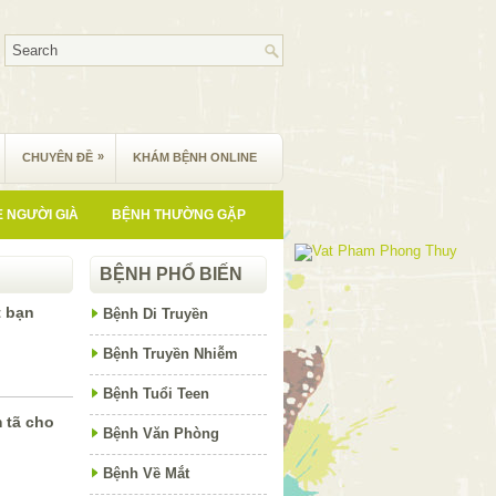
»
CHUYÊN ĐỀ
KHÁM BỆNH ONLINE
 NGƯỜI GIÀ
BỆNH THƯỜNG GẶP
BỆNH PHỔ BIẾN
t bạn
Bệnh Di Truyền
Bệnh Truyền Nhiễm
Bệnh Tuổi Teen
 tã cho
Bệnh Văn Phòng
Bệnh Về Mắt