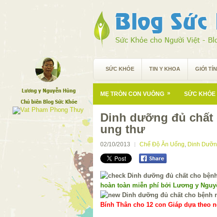
SỨC KHỎE
TIN Y KHOA
GIỚI TÍ
»
MẸ TRÒN CON VUÔNG
SỨC KHỎE 
Dinh dưỡng đủ chất
ung thư
02/10/2013
Chế Độ Ăn Uống
,
Dinh Dưỡ
hoàn toàn miễn phí bởi Lương y Ngu
Bính Thân cho 12 con Giáp dựa theo ng