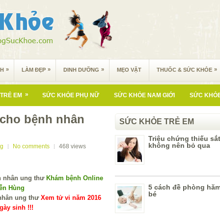
»
»
»
»
NH
LÀM ĐẸP
DINH DƯỠNG
MẸO VẶT
THUỐC & SỨC KHỎE
»
TRẺ EM
SỨC KHỎE PHỤ NỮ
SỨC KHỎE NAM GIỚI
SỨC KHỎE
 cho bệnh nhân
SỨC KHỎE TRẺ EM
Triệu chứng thiếu sắ
không nên bỏ qua
ng
No comments
468
views
Khám bệnh Online
5 cách đề phòng hăm
yễn Hùng
bé
Xem tử vi năm 2016
ày sinh !!!