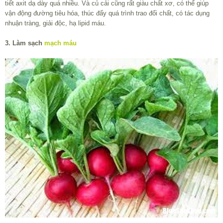
tiết axit dạ dày quá nhiều. Và củ cải cũng rất giàu chất xơ, có thể giúp
vận động đường tiêu hóa, thúc đẩy quá trình trao đổi chất, có tác dụng
nhuận tràng, giải độc, hạ lipid máu.
3. Làm sạch
mạch máu