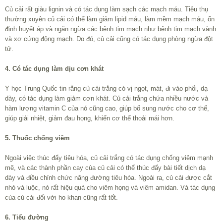
Củ cải rất giàu lignin và có tác dụng làm sạch các mạch máu. Tiêu thụ
thường xuyên củ cải có thể làm giảm lipid máu, làm mềm mạch máu, ổn
định huyết áp và ngăn ngừa các bệnh tim mạch như bệnh tim mạch vành
và xơ cứng động mạch. Do đó, củ cải cũng có tác dụng phòng ngừa đột
tử.
4. Có tác dụng làm dịu cơn khát
Y học Trung Quốc tin rằng củ cải trắng có vị ngọt, mát, đi vào phổi, dạ
dày, có tác dụng làm giảm cơn khát. Củ cải trắng chứa nhiều nước và
hàm lượng vitamin C của nó cũng cao, giúp bổ sung nước cho cơ thể,
giúp giải nhiệt, giảm đau họng, khiến cơ thể thoải mái hơn.
5. Thuốc chống viêm
Ngoài việc thúc đẩy tiêu hóa, củ cải trắng có tác dụng chống viêm mạnh
mẽ, và các thành phần cay của củ cải có thể thúc đẩy bài tiết dịch dạ
dày và điều chỉnh chức năng đường tiêu hóa. Ngoài ra, củ cải được cắt
nhỏ và luộc, nó rất hiệu quả cho viêm họng và viêm amidan. Và tác dụng
của củ cải đối với ho khan cũng rất tốt.
6. Tiểu đường