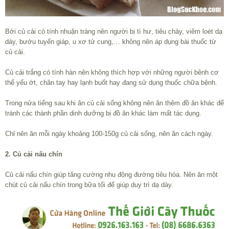
Bởi củ cải có tính nhuận tràng nên người bị tì hư, tiêu chảy, viêm loét dạ
dày, bướu tuyến giáp, u xơ tử cung,… không nên áp dụng bài thuốc từ
củ cải.
Củ cải trắng có tính hàn nên không thích hợp với những người bênh cơ
thể yếu ớt, chân tay hay lạnh buốt hay đang sử dụng thuốc chữa bệnh.
Trong nửa tiếng sau khi ăn củ cải sống không nên ăn thêm đồ ăn khác để
tránh các thành phần dinh dưỡng bị đồ ăn khác làm mất tác dụng.
Chỉ nên ăn mỗi ngày khoảng 100-150g củ cải sống, nên ăn cách ngày.
2. Củ cải nấu chín
Củ cải nấu chín giúp tăng cường nhu động đường tiêu hóa. Nên ăn một
chút củ cải nấu chín trong bữa tối để giúp duy trì dạ dày.