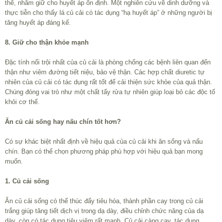
thể, nhằm giữ cho huyết áp ổn định. Một nghiên cứu về dinh dưỡng và
thực tiễn cho thấy lá củ cải có tác dụng “hạ huyết áp” ở những người bị
tăng huyết áp đáng kể.
8. Giữ cho thận khỏe mạnh
Đặc tính nổi trội nhất của củ cải là phòng chống các bệnh liên quan đến
thận như viêm đường tiết niệu, bảo vệ thận. Các hợp chất diuretic tự
nhiên của củ cải có tác dụng rất tốt để cải thiện sức khỏe của quả thận.
Chúng đóng vai trò như một chất tẩy rửa tự nhiên giúp loại bỏ các độc tố
khỏi cơ thể.
Ăn củ cải sống hay nấu chín tốt hơn?
Có sự khác biệt nhất định về hiệu quả của củ cải khi ăn sống và nấu
chín. Bạn có thể chọn phương pháp phù hợp với hiệu quả bạn mong
muốn.
1. Củ cải sống
Ăn củ cải sống có thể thúc đẩy tiêu hóa, thành phần cay trong củ cải
trắng giúp tăng tiết dịch vị trong dạ dày, điều chỉnh chức năng của dạ
dày, còn có tác dụng tiêu viêm rất mạnh. Củ cải càng cay, tác dụng