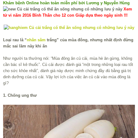
Khám bệnh Online hoàn toàn miễn phí bởi Lương y Nguyễn Hùng
Xem
tử vi năm 2016 Bính Thân cho 12 con Giáp dựa theo ngày sinh !!!
Loại rau là “
nhân sâm
trắng” của mùa đông, nhưng nhất định đừng
mắc sai lầm này khi ăn
Như người ta thường nói: “Mùa đông ăn củ cải, mùa hè ăn gừng, không
cần bác sĩ kê thuốc”. Củ cải được đánh giá “một trong những loại rau tốt
cho sức khỏe nhất”, đánh giá này được minh chứng đầy đủ bằng giá trị
dinh dưỡng của củ cải. Vậy lợi ích của việc ăn củ cải vào mùa đông là
gì?
1. Chống ung thư