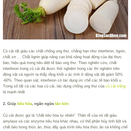
Củ cải rất giàu các chất chống ung thư, chẳng hạn như interferon, lignin,
chất xơ…. Chất lignin giúp nâng cao khả năng hoạt động của đại thực
bào, hiệu quả trong tiêu diệt tế bào ung thư. Theo nghiên cứu, chất
interferon trong củ cải đã được thử nghiệm trong các thí nghiệm trên
động vật và người ta thấy rằng khối u ác tính ở động vật đã giảm 50%
-60%. Theo quan sát, interferon có tác dụng ức chế các tế bào khối u.
Trong số tất cả các loại củ cải, tác dụng chống ung thư của
củ cải trắng
là mạnh nhất.
2. Giúp
tiêu hóa
, ngăn ngừa
táo bón
Củ cải được gọi là “chất tiêu hóa tự nhiên”. Thân rễ của nó rất giàu
amylase và các enzyme tiêu hóa khác nhau, có thể phân hủy tinh bột và
chất béo trong thức ăn, thúc đẩy quá trình tiêu hóa thức ăn và khống chế