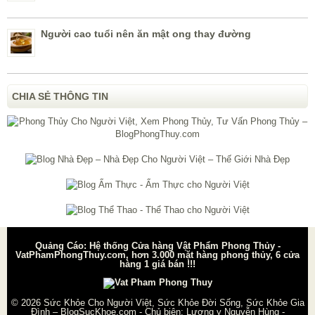
Người cao tuổi nên ăn mật ong thay đường
CHIA SẺ THÔNG TIN
Quảng Cáo: Hệ thống Cửa hàng Vật Phẩm Phong Thủy -
VatPhamPhongThuy.com, hơn 3.000 mặt hàng phong thủy, 6 cửa
hàng 1 giá bán !!!
© 2026
Sức Khỏe Cho Người Việt, Sức Khỏe Đời Sống, Sức Khỏe Gia
Đình – BlogSucKhoe.com
- Chủ biên:
Lương y Nguyễn Hùng
-