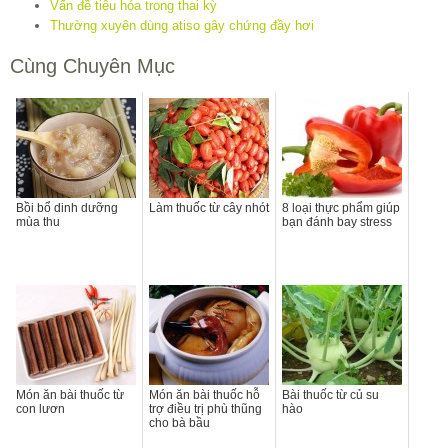
Vấn đề tiêu hóa trong thai kỳ
Thường xuyên dùng atiso gây chứng đầy hơi
Cùng Chuyên Mục
Bồi bổ dinh dưỡng
Làm thuốc từ cây nhót
8 loại thực phẩm giúp
mùa thu
bạn đánh bay stress
Món ăn bài thuốc từ
Món ăn bài thuốc hỗ
Bài thuốc từ củ su
con lươn
trợ điều trị phù thũng
hào
cho bà bầu