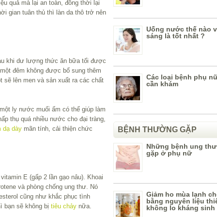
ệu quả mà lại an toàn, đồng thời lại
i gian tuân thủ thì làn da thô trở nên
Uống nước thế nào v
sáng là tốt nhất ?
u khi dư lượng thức ăn bữa tối được
qua một đêm không được bổ sung thêm
Các loại bệnh phụ nữ
t sẽ lên men và sản xuất ra các chất
cần khám
ì một ly nước muối ấm có thể giúp làm
hấp thụ quá nhiều nước cho đại tràng,
 dạ dày
mãn tính, cải thiện chức
BỆNH THƯỜNG GẶP
Những bệnh ung thư
gặp ở phụ nữ
 vitamin E (gấp 2 lần gạo nâu). Khoai
arotene và phòng chống ung thư. Nó
Giảm ho mùa lạnh ch
lesterol cũng như khắc phục tình
bằng nguyên liệu thi
hì bạn sẽ không bị
tiêu chảy
nữa.
không lo kháng sinh