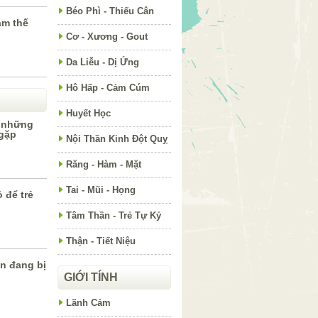
Béo Phì - Thiếu Cân
làm thế
Cơ - Xương - Gout
Da Liễu - Dị Ứng
Hô Hấp - Cảm Cúm
Huyết Học
à những
 gặp
Nội Thần Kinh Đột Quỵ
Răng - Hàm - Mặt
Tai - Mũi - Họng
 để trẻ
Tâm Thần - Trẻ Tự Kỷ
Thận - Tiết Niệu
n đang bị
GIỚI TÍNH
Lãnh Cảm