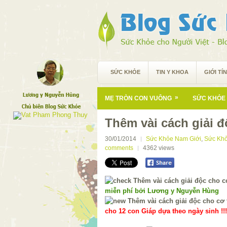
SỨC KHỎE
TIN Y KHOA
GIỚI TÍ
»
MẸ TRÒN CON VUÔNG
SỨC KHỎE 
Thêm vài cách giải đ
30/01/2014
Sức Khỏe Nam Giới
,
Sức Khỏ
comments
4362
views
miễn phí bởi Lương y Nguyễn Hùng
cho 12 con Giáp dựa theo ngày sinh !!!