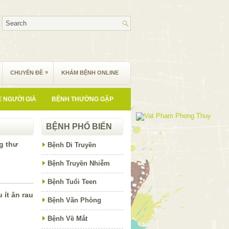
»
CHUYÊN ĐỀ
KHÁM BỆNH ONLINE
 NGƯỜI GIÀ
BỆNH THƯỜNG GẶP
BỆNH PHỔ BIẾN
g thư
Bệnh Di Truyền
Bệnh Truyền Nhiễm
Bệnh Tuổi Teen
 ít ăn rau
Bệnh Văn Phòng
Bệnh Về Mắt