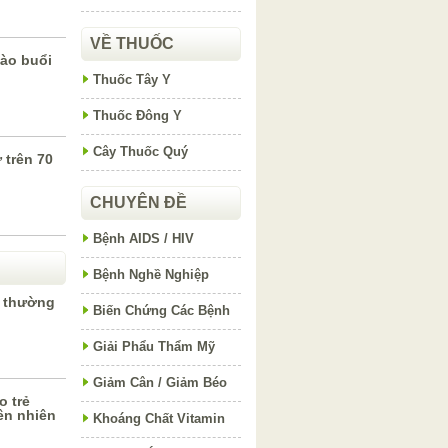
VỀ THUỐC
ào buổi
Thuốc Tây Y
Thuốc Đông Y
Cây Thuốc Quý
 trên 70
CHUYÊN ĐỀ
Bệnh AIDS / HIV
Bệnh Nghề Nghiệp
 thường
Biến Chứng Các Bệnh
Giải Phẩu Thẩm Mỹ
Giảm Cân / Giảm Béo
o trẻ
ên nhiên
Khoáng Chất Vitamin