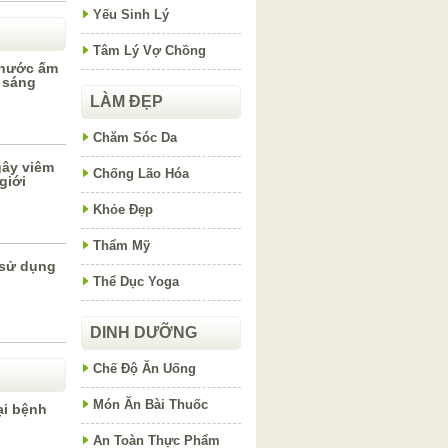
Yếu Sinh Lý
Tâm Lý Vợ Chồng
 nước ấm
 sáng
LÀM ĐẸP
Chăm Sóc Da
gây viêm
Chống Lão Hóa
giới
Khỏe Đẹp
Thẩm Mỹ
 sử dụng
Thể Dục Yoga
DINH DƯỠNG
Chế Độ Ăn Uống
Món Ăn Bài Thuốc
ại bệnh
An Toàn Thực Phẩm