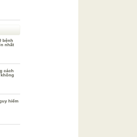
0 bệnh
ến nhất
g cách
 không
guy hiểm