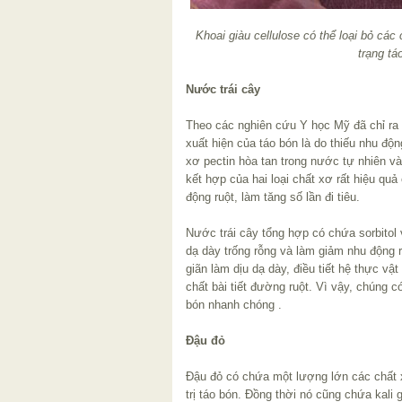
Khoai giàu cellulose có thể loại bỏ các
trạng tá
Nước trái cây
Theo các nghiên cứu Y học Mỹ đã chỉ ra
xuất hiện của táo bón là do thiếu nhu độn
xơ pectin hòa tan trong nước tự nhiên v
kết hợp của hai loại chất xơ rất hiệu qu
động ruột, làm tăng số lần đi tiêu.
Nước trái cây tổng hợp có chứa sorbitol và
dạ dày trống rỗng và làm giảm nhu động ru
giãn làm dịu dạ dày, điều tiết hệ thực v
chất bài tiết đường ruột. Vì vậy, chúng c
bón nhanh chóng .
Đậu đỏ
Đậu đỏ có chứa một lượng lớn các chất x
trị táo bón. Đồng thời nó cũng chứa kali g