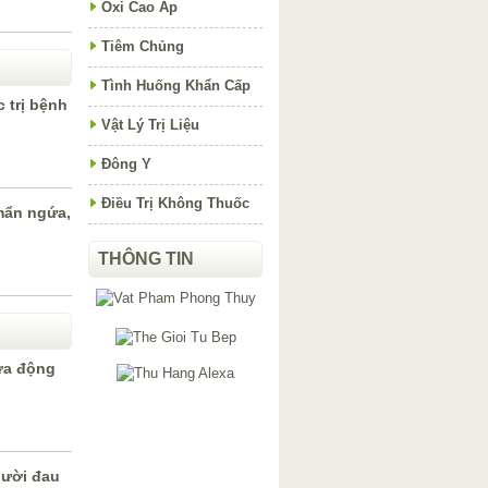
Oxi Cao Áp
Tiêm Chủng
Tình Huống Khẩn Cấp
 trị bệnh
Vật Lý Trị Liệu
Đông Y
Điều Trị Không Thuốc
mẩn ngứa,
THÔNG TIN
ữa động
gười đau