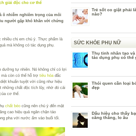
Trẻ sốt co giật phải 
nào?
và ô nhiễm nghiêm trọng của môi
ều người gặp khó khăn với chứng
 nhiều chị em chú ý. Thực phẩm là
SỨC KHỎE PHỤ NỮ
 quả mà không có tác dụng phụ.
Thụ tinh nhân tạo v
tác dụng phụ có thể
 dưỡng tự nhiên. Nó không chỉ có lợi
ột mà còn có thể hỗ trợ
tiêu hóa
đắc
diệt khuẩn tuyệt vời cũng như hiệu
Thói quen cần loại bỏ
đẹp
iết những chất độc tích lũy, nhờ đó cải
 của cơ thể.
thụ
chất béo
cũng nên chú ý đến mật
âng cao hiệu quả ngăn chặn táo
Dấu hiệu cho thấy bạ
căng thẳng, lo âu
ng pha với nước ấm vào buổi tối.