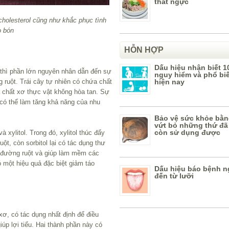
thắt ngực
 cholesterol cũng như khắc phục tình
o bón
HỖN HỢP
Dấu hiệu nhận biết 1
 thì phần lớn nguyên nhân dẫn đến sự
nguy hiểm và phổ bi
g ruột. Trái cây tự nhiên có chứa chất
hiện nay
à chất xơ thực vật không hòa tan. Sự
ả có thể làm tăng khả năng của nhu
Bảo vệ sức khỏe bằn
vứt bỏ những thứ đã
còn sử dụng được
 xylitol. Trong đó, xylitol thúc đẩy
ột, còn sorbitol lại có tác dụng thư
ật đường ruột và giúp làm mềm các
ó một hiệu quả đặc biệt giảm táo
Dấu hiệu báo bệnh n
đến từ lưỡi
ơ, có tác dụng nhất định để điều
iúp lợi tiểu. Hai thành phần này có