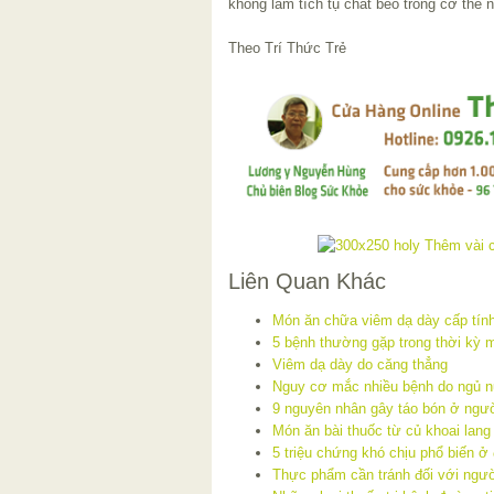
không làm tích tụ chất béo trong cơ thể
Theo Trí Thức Trẻ
Liên Quan Khác
Món ăn chữa viêm dạ dày cấp tín
5 bệnh thường gặp trong thời kỳ 
Viêm dạ dày do căng thẳng
Nguy cơ mắc nhiều bệnh do ngủ 
9 nguyên nhân gây táo bón ở ngườ
Món ăn bài thuốc từ củ khoai lang
5 triệu chứng khó chịu phổ biến ở
Thực phẩm cần tránh đối với ngườ