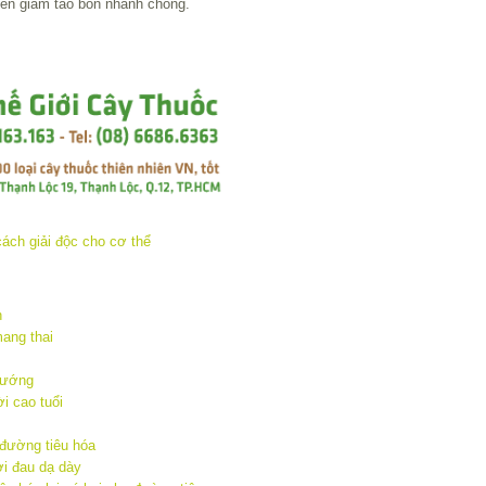
 nên giảm táo bón nhanh chóng.
h
mang thai
nướng
i cao tuổi
 đường tiêu hóa
i đau dạ dày