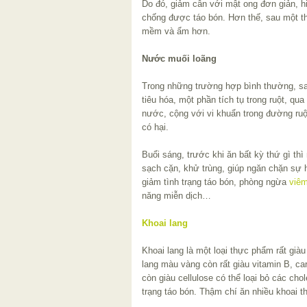
Do đó, giảm cân với mật ong đơn giản, hi
chống được táo bón. Hơn thế, sau một thờ
mềm và ẩm hơn.
Nước muối loãng
Trong những trường hợp bình thường, sa
tiêu hóa, một phần tích tụ trong ruột, 
nước, cộng với vi khuẩn trong đường ruộ
có hại.
Buổi sáng, trước khi ăn bất kỳ thứ gì th
sạch cặn, khử trùng, giúp ngăn chặn sự 
giảm tình trạng táo bón, phòng ngừa
viêm
năng miễn dịch…
Khoai lang
Khoai lang là một loại thực phẩm rất giàu
lang màu vàng còn rất giàu vitamin B, c
còn giàu cellulose có thể loại bỏ các cho
trạng táo bón. Thậm chí ăn nhiều khoai t