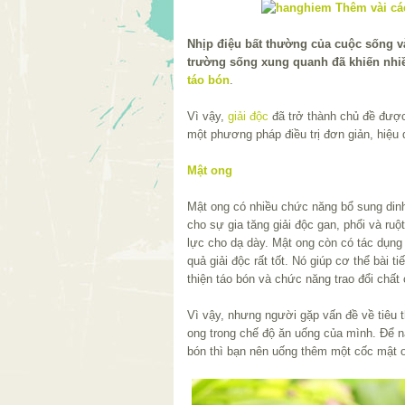
Nhịp điệu bất thường của cuộc sống 
trường sống xung quanh đã khiến nhi
táo bón
.
Vì vậy,
giải độc
đã trở thành chủ đề được
một phương pháp điều trị đơn giản, hiệu
Mật ong
Mật ong có nhiều chức năng bổ sung dinh
cho sự gia tăng giải độc gan, phổi và ru
lực cho dạ dày. Mật ong còn có tác dụng 
quả giải độc rất tốt. Nó giúp cơ thể bài t
thiện táo bón và chức năng trao đổi chất
Vì vậy, nhưng người gặp vấn đề về tiêu 
ong trong chế độ ăn uống của mình. Để n
bón thì bạn nên uống thêm một cốc mật o