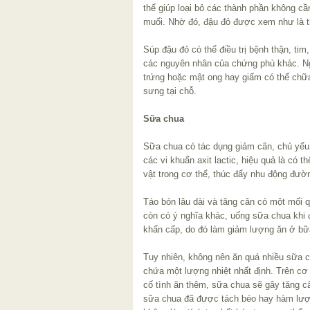
thể giúp loại bỏ các thành phần không cần 
muối. Nhờ đó, đậu đỏ được xem như là t
Súp đậu đỏ có thể điều trị bệnh thận, ti
các nguyên nhân của chứng phù khác. Ng
trứng hoặc mật ong hay giấm có thể chữa
sưng tại chỗ.
Sữa chua
Sữa chua có tác dụng giảm cân, chủ yếu 
các vi khuẩn axit lactic, hiệu quả là có 
vật trong cơ thể, thúc đẩy nhu động đườn
Táo bón lâu dài và tăng cân có một mối q
còn có ý nghĩa khác, uống sữa chua khi 
khẩn cấp, do đó làm giảm lượng ăn ở bữa
Tuy nhiên, không nên ăn quá nhiều sữa c
chứa một lượng nhiệt nhất định. Trên c
cố tình ăn thêm, sữa chua sẽ gây tăng câ
sữa chua đã được tách béo hay hàm lượ