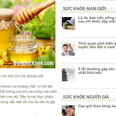
SỨC KHỎE NAM GIỚI
Lý do bạn nên uống
sau khi thức dậy mỗi
Thói quen phổ biến 
tuyến tiền liệt ở nam 
5 lỗi thường gặp khi
chất khử mùi
à còn hữu ích cho đường ruột
itamin và khoáng chất, có thể đốt
ất lượng cao khi vào trong máu biến
 bớt cơn đói. Đây là loại thực phẩm
SỨC KHỎE NGƯỜI GIÀ
ượng, đặc biệt tốt cho táo bón bị gây
Cạo gió theo từng lo