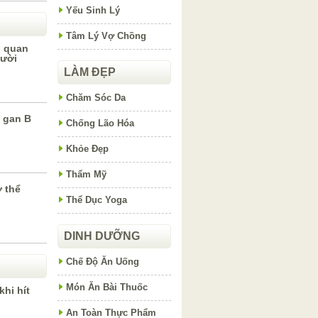
Yếu Sinh Lý
Tâm Lý Vợ Chồng
n quan
gười
LÀM ĐẸP
Chăm Sóc Da
 gan B
Chống Lão Hóa
Khỏe Đẹp
Thẩm Mỹ
 thể
Thể Dục Yoga
DINH DƯỠNG
Chế Độ Ăn Uống
Món Ăn Bài Thuốc
khi hít
An Toàn Thực Phẩm