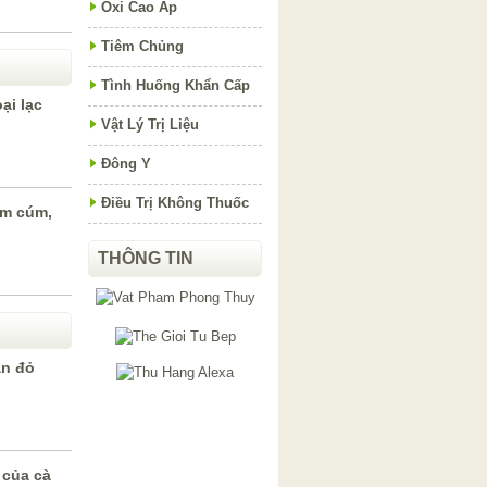
Oxi Cao Áp
Tiêm Chủng
Tình Huống Khẩn Cấp
ại lạc
Vật Lý Trị Liệu
Đông Y
Điều Trị Không Thuốc
m cúm,
THÔNG TIN
an đỏ
 của cà