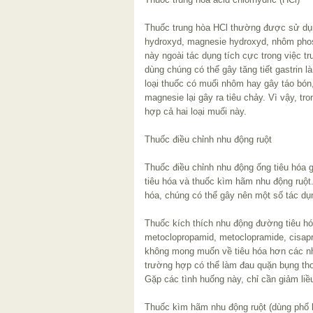
Thuốc trung hòa HCl thường được sử dụn
hydroxyd, magnesie hydroxyd, nhôm phosp
này ngoài tác dụng tích cực trong việc t
dùng chúng có thể gây tăng tiết gastrin là
loại thuốc có muối nhôm hay gây táo bón,
magnesie lại gây ra tiêu chảy. Vì vậy, tr
hợp cả hai loại muối này.
Thuốc điều chỉnh nhu động ruột
Thuốc điều chỉnh nhu động ống tiêu hóa
tiêu hóa và thuốc kìm hãm nhu động ruột.
hóa, chúng có thể gây nên một số tác d
Thuốc kích thích nhu động đường tiêu hóa
metoclopropamid, metoclopramide, cisapr
không mong muốn về tiêu hóa hơn các nh
trường hợp có thể làm đau quặn bụng tho
Gặp các tình huống này, chỉ cần giảm liều
Thuốc kìm hãm nhu động ruột (dùng phổ b