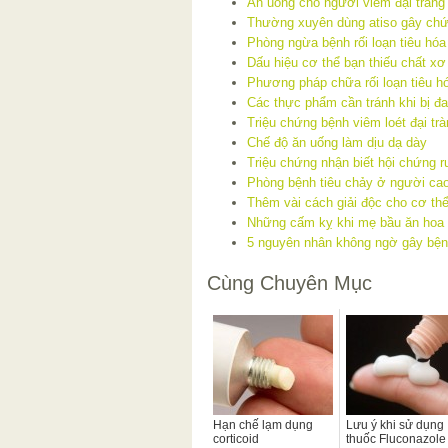
Ăn uống cho người viêm đại tràng
Thường xuyên dùng atiso gây chứ
Phòng ngừa bệnh rối loạn tiêu hóa
Dấu hiệu cơ thể bạn thiếu chất xơ
Phương pháp chữa rối loạn tiêu hó
Các thực phẩm cần tránh khi bị đ
Triệu chứng bệnh viêm loét đại tr
Chế độ ăn uống làm dịu dạ dày
Triệu chứng nhận biết hội chứng ru
Phòng bệnh tiêu chảy ở người cao
Thêm vài cách giải độc cho cơ th
Những cấm kỵ khi mẹ bầu ăn hoa
5 nguyên nhân không ngờ gây bện
Cùng Chuyên Mục
Hạn chế lạm dụng
Lưu ý khi sử dụng
corticoid
thuốc Fluconazole