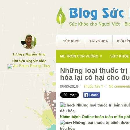
SỨC KHỎE
TIN Y KHOA
GIỚI TÍ
»
MẸ TRÒN CON VUÔNG
SỨC KHỎE 
Những loại thuốc trị
hóa lại có hại cho đ
06/03/2018
Thuốc Tây Y
No comment
Khám bệnh Online hoàn toàn miễn ph