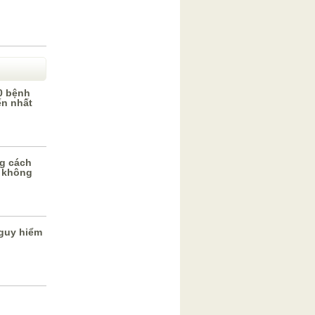
0 bệnh
ến nhất
g cách
 không
guy hiểm