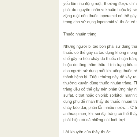
yếu lên nhu động ruột, thường được chỉ 
phải do nguyên nhân vi khuẩn hoặc ký si
động ruột nên thuốc loperamid có thể gây
trọng cho sử dụng loperamid vì thuốc có t
Thuốc nhuận tràng
Những người bị táo bón phải sử dụng thu
thuốc có thể gây ra tác dụng không mong
chế gây ra tiêu chảy do thuốc nhuận tràng
hoặc do tăng thẩm thấu. Tình trạng tiêu c
cho người sử dụng mỗi khi uống thuốc nh
thành bệnh lý. Triệu chứng này dễ xảy r
thường xuyên dùng thuốc nhuận tràng. Th
tràng đều có thể gây nên phản ứng này 
sulfat, citrat hoặc chlorid; sorbitol, man
dụng phụ dễ nhận thấy do thuốc nhuận trà
chảy kéo dài, phân lẫn nhiều nước… Ở 
anthraquinon, khi soi đại tràng có thể th
phát hiện có cả những nốt loét trợt.
Lời khuyên của thầy thuốc