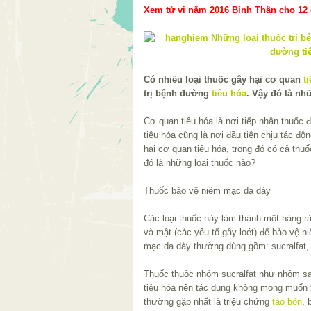
Xem tử vi năm 2016 Bính Thân cho 12 c
Có nhiều loại thuốc gây hại cơ quan
t
trị bệnh đường
tiêu hóa
. Vậy đó là nh
Cơ quan tiêu hóa là nơi tiếp nhận thuốc 
tiêu hóa cũng là nơi đầu tiên chịu tác độ
hại cơ quan tiêu hóa, trong đó có cả thuố
đó là những loại thuốc nào?
Thuốc bảo vệ niêm mạc dạ dày
Các loại thuốc này làm thành một hàng r
và mật (các yếu tố gây loét) để bảo vệ 
mạc dạ dày thường dùng gồm: sucralfat,
Thuốc thuộc nhóm sucralfat như nhôm sac
tiêu hóa nên tác dụng không mong muốn 
thường gặp nhất là triệu chứng
táo bón
,