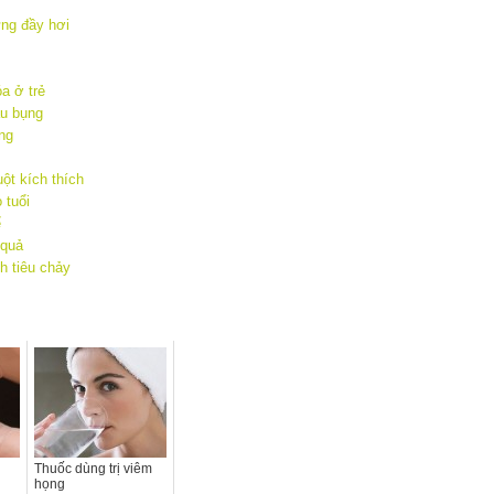
ng đầy hơi
a ở trẻ
au bụng
àng
ột kích thích
 tuổi
ể
 quả
h tiêu chảy
Thuốc dùng trị viêm
họng