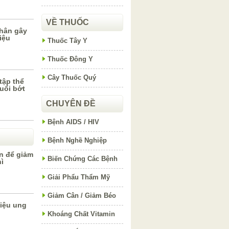
VỀ THUỐC
nhân gây
iệu
Thuốc Tây Y
Thuốc Đông Y
Cây Thuốc Quý
tập thể
uổi bớt
CHUYÊN ĐỀ
Bệnh AIDS / HIV
Bệnh Nghề Nghiệp
n để giảm
Biến Chứng Các Bệnh
hì
Giải Phẩu Thẩm Mỹ
Giảm Cân / Giảm Béo
hiệu ung
Khoáng Chất Vitamin