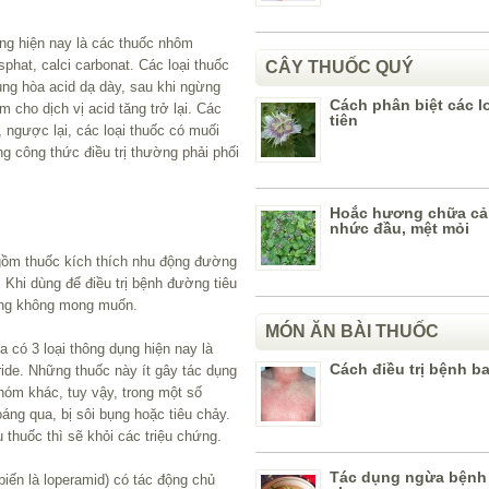
g hiện nay là các thuốc nhôm
hat, calci carbonat. Các loại thuốc
CÂY THUỐC QUÝ
rung hòa acid dạ dày, sau khi ngừng
Cách phân biệt các lo
m cho dịch vị acid tăng trở lại. Các
tiên
 ngược lại, các loại thuốc có muối
ong công thức điều trị thường phải phối
Hoắc hương chữa cả
nhức đầu, mệt mỏi
 gồm thuốc kích thích nhu động đường
 Khi dùng để điều trị bệnh đường tiêu
ụng không mong muốn.
MÓN ĂN BÀI THUỐC
 có 3 loại thông dụng hiện nay là
Cách điều trị bệnh b
ide. Những thuốc này ít gây tác dụng
óm khác, tuy vậy, trong một số
áng qua, bị sôi bụng hoặc tiêu chảy.
 thuốc thì sẽ khỏi các triệu chứng.
Tác dụng ngừa bệnh
iến là loperamid) có tác động chủ