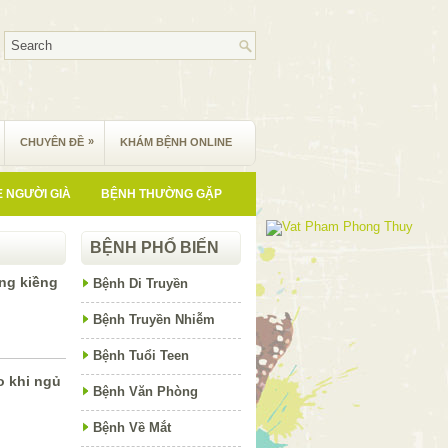
»
CHUYÊN ĐỀ
KHÁM BỆNH ONLINE
 NGƯỜI GIÀ
BỆNH THƯỜNG GẶP
BỆNH PHỔ BIẾN
ng kiềng
Bệnh Di Truyền
Bệnh Truyền Nhiễm
Bệnh Tuổi Teen
o khi ngủ
Bệnh Văn Phòng
Bệnh Về Mắt