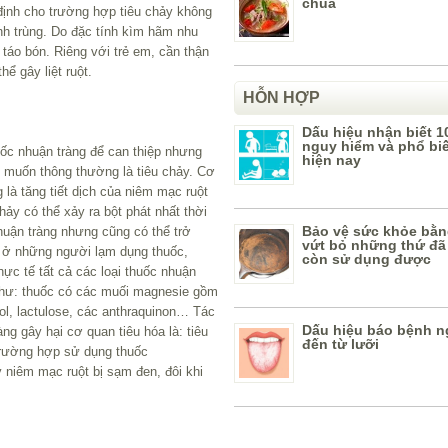
chua
định cho trường hợp tiêu chảy không
nh trùng. Do đặc tính kìm hãm nhu
 táo bón. Riêng với trẻ em, cần thận
hể gây liệt ruột.
HỖN HỢP
Dấu hiệu nhận biết 1
nguy hiểm và phổ bi
ốc nhuận tràng để can thiệp nhưng
hiện nay
 muốn thông thường là tiêu chảy. Cơ
 là tăng tiết dịch của niêm mạc ruột
hảy có thể xảy ra bột phát nhất thời
Bảo vệ sức khỏe bằn
uận tràng nhưng cũng có thể trở
vứt bỏ những thứ đã
a ở những người lạm dụng thuốc,
còn sử dụng được
ực tế tất cả các loại thuốc nhuận
như: thuốc có các muối magnesie gồm
nitol, lactulose, các anthraquinon… Tác
Dấu hiệu báo bệnh n
ng gây hại cơ quan tiêu hóa là: tiêu
đến từ lưỡi
trường hợp sử dụng thuốc
ấy niêm mạc ruột bị sạm đen, đôi khi