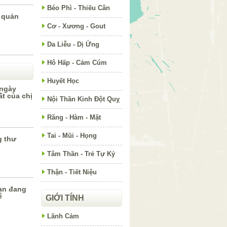
Béo Phì - Thiếu Cân
 quản
n
Cơ - Xương - Gout
Da Liễu - Dị Ứng
Hô Hấp - Cảm Cúm
Huyết Học
 ngày
t của chị
Nội Thần Kinh Đột Quỵ
Răng - Hàm - Mặt
Tai - Mũi - Họng
g thư
Tâm Thần - Trẻ Tự Kỷ
Thận - Tiết Niệu
ạn đang
ể
GIỚI TÍNH
Lãnh Cảm