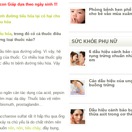
on Giáp dựa theo ngày sinh !!!
Phòng bệnh hen phế
cho bé vào mùa xuâ
iêu hóa
, trong đó có cả thuốc điều
ững loại thuốc nào?
SỨC KHỎE PHỤ NỮ
đầu tiên qua đường uống. Vì vậy, hệ
6 dấu hiệu cảnh báo
rụng trứng chuẩn nhấ
ng của thuốc. Có nhiều loại thuốc gây
em
c điều trị bệnh đường tiêu hóa. Vậy
Các dấu hiệu của un
buồng trứng
ào ngăn cản tác dụng của acid, pepsin
niêm mạc dạ dày. Thuốc bảo vệ niêm
 bismuth, prostaglandin…
Dấu hiệu cảnh báo b
thừa axit trong cơ th
charose sulfat rất ít hấp thu qua ống
xảy ra chủ yếu là do chất nhôm nên
 buồn
nôn
,
nôn
,
tiêu chảy
, đầy bụng,