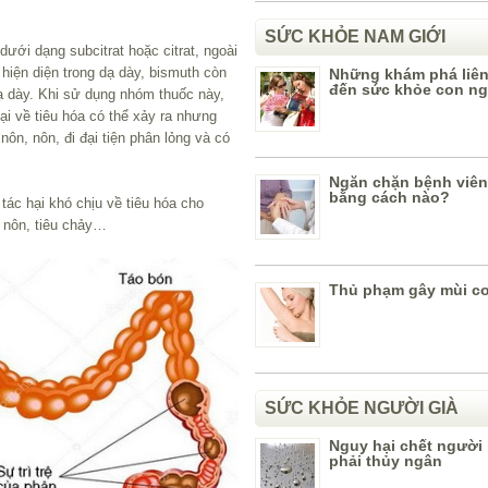
SỨC KHỎE NAM GIỚI
ới dạng subcitrat hoặc citrat, ngoài
i hiện diện trong dạ dày, bismuth còn
Những khám phá liê
đến sức khỏe con n
ạ dày. Khi sử dụng nhóm thuốc này,
i về tiêu hóa có thể xảy ra nhưng
ôn, nôn, đi đại tiện phân lỏng và có
Ngăn chặn bệnh viên
bằng cách nào?
tác hại khó chịu về tiêu hóa cho
, nôn, tiêu chảy…
Thủ phạm gây mùi cơ
SỨC KHỎE NGƯỜI GIÀ
Nguy hại chết người 
phải thủy ngân