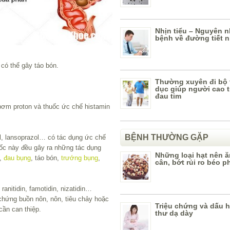
Nhịn tiểu – Nguyên 
bệnh về đường tiết n
có thể gây táo bón.
Thường xuyên đi bộ 
dục giúp người cao t
đau tim
bơm proton và thuốc ức chế histamin
BỆNH THƯỜNG GẶP
, lansoprazol… có tác dụng ức chế
uốc này đều gây ra những tác dụng
Những loại hạt nên ă
n,
đau bụng
, táo bón,
trướng bụng
,
cân, bớt rủi ro béo p
anitidin, famotidin, nizatidin…
 chứng buồn nôn, nôn, tiêu chảy hoặc
Triệu chứng và dấu 
cần can thiệp.
thư dạ dày