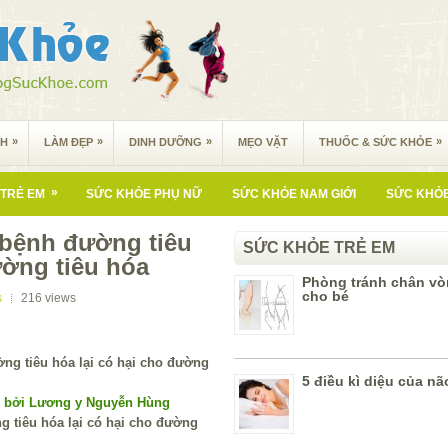
»
»
»
»
NH
LÀM ĐẸP
DINH DƯỠNG
MẸO VẶT
THUỐC & SỨC KHỎE
»
TRẺ EM
SỨC KHỎE PHỤ NỮ
SỨC KHỎE NAM GIỚI
SỨC KHỎE
 bệnh đường tiêu
SỨC KHỎE TRẺ EM
ường tiêu hóa
Phòng tránh chân vò
cho bé
s
216
views
5 điều kì diệu của nã
í bởi Lương y Nguyễn Hùng