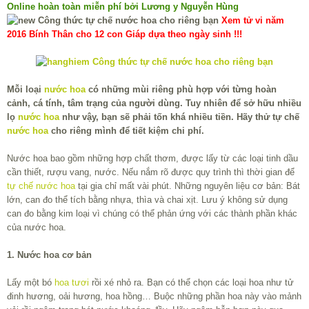
Online hoàn toàn miễn phí bởi Lương y Nguyễn Hùng
Xem tử vi năm
2016 Bính Thân cho 12 con Giáp dựa theo ngày sinh !!!
Mỗi loại
nước hoa
có những mùi riêng phù hợp với từng hoàn
cảnh, cá tính, tâm trạng của người dùng. Tuy nhiên để sở hữu nhiều
lọ
nước hoa
như vậy, bạn sẽ phải tốn khá nhiều tiền. Hãy thử tự chế
nước hoa
cho riêng mình để tiết kiệm chi phí.
Nước hoa bao gồm những hợp chất thơm, được lấy từ các loại tinh dầu
cần thiết, rượu vang, nước. Nếu nắm rõ được quy trình thì thời gian để
tự chế nước hoa
tại gia chỉ mất vài phút. Những nguyên liệu cơ bản: Bát
lớn, can đo thể tích bằng nhựa, thìa và chai xịt. Lưu ý không sử dụng
can đo bằng kim loại vì chúng có thể phản ứng với các thành phần khác
của nước hoa.
1. Nước hoa cơ bản
Lấy một bó
hoa tươi
rồi xé nhỏ ra. Bạn có thể chọn các loại hoa như tử
đinh hương, oải hương, hoa hồng… Buộc những phần hoa này vào mảnh