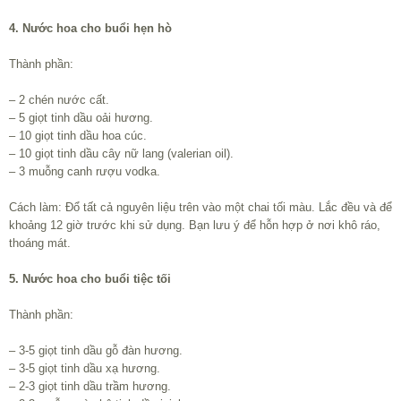
4. Nước hoa cho buổi hẹn hò
Thành phần:
– 2 chén nước cất.
– 5 giọt tinh dầu oải hương.
– 10 giọt tinh dầu hoa cúc.
– 10 giọt tinh dầu cây nữ lang (valerian oil).
– 3 muỗng canh rượu vodka.
Cách làm: Đổ tất cả nguyên liệu trên vào một chai tối màu. Lắc đều và để
khoảng 12 giờ trước khi sử dụng. Bạn lưu ý để hỗn hợp ở nơi khô ráo,
thoáng mát.
5. Nước hoa cho buổi tiệc tối
Thành phần:
– 3-5 giọt tinh dầu gỗ đàn hương.
– 3-5 giọt tinh dầu xạ hương.
– 2-3 giọt tinh dầu trầm hương.