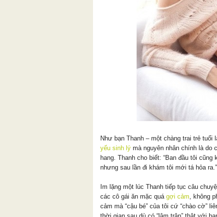
Như bạn Thanh – một chàng trai trẻ tuổi l
yếu sinh lý
mà nguyên nhân chính là do 
hang. Thanh cho biết: “Ban đầu tôi cũng 
nhưng sau lần đi khám tôi mới tá hỏa ra.”
Im lặng một lúc Thanh tiếp tục câu chuy
các cô gái ăn mặc quá
gợi cảm
, không p
cảm mà “cậu bé” của tôi cứ “chào cờ” liê
thời gian sau dù có “lâm trận” thật với bạn