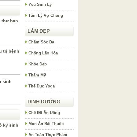
Yếu Sinh Lý
Tâm Lý Vợ Chồng
 thư bạn
LÀM ĐẸP
Chăm Sóc Da
u trị bệnh
Chống Lão Hóa
Khỏe Đẹp
Thẩm Mỹ
n kính
Thể Dục Yoga
DINH DƯỠNG
Chế Độ Ăn Uống
Món Ăn Bài Thuốc
ó ký sinh
An Toàn Thực Phẩm