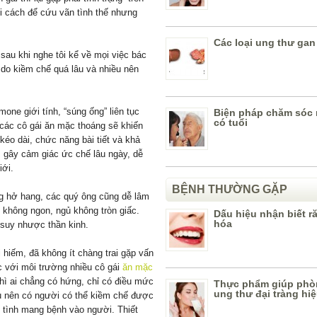
i cách để cứu vãn tình thế nhưng
Các loại ung thư gan
 sau khi nghe tôi kể về mọi việc bác
 do kiềm chế quá lâu và nhiều nên
one giới tính, “súng ống” liên tục
Biện pháp chăm sóc 
có tuổi
các cô gái ăn mặc thoáng sẽ khiến
kéo dài, chức năng bài tiết và khả
 gây cảm giác ức chế lâu ngày, dễ
iới.
BỆNH THƯỜNG GẶP
ng hở hang, các quý ông cũng dễ lâm
ng không ngon, ngủ không tròn giấc.
Dấu hiệu nhận biết ră
hóa
 suy nhược thần kinh.
hiếm, đã không ít chàng trai gặp vấn
c với môi trường nhiều cô gái
ăn mặc
 thì ai chẳng có hứng, chỉ có điều mức
Thực phẩm giúp phò
ung thư đại tràng hi
u nên có người có thể kiềm chế được
 tình mang bệnh vào người. Thiết