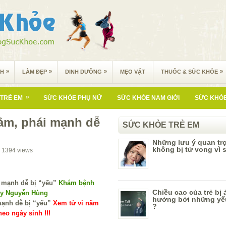
»
»
»
»
NH
LÀM ĐẸP
DINH DƯỠNG
MẸO VẶT
THUỐC & SỨC KHỎE
»
TRẺ EM
SỨC KHỎE PHỤ NỮ
SỨC KHỎE NAM GIỚI
SỨC KHỎE
ảm, phái mạnh dễ
SỨC KHỎE TRẺ EM
Những lưu ý quan trọ
không bị tử vong vì 
1394
views
Khám bệnh
Chiều cao của trẻ bị
 y Nguyễn Hùng
hưởng bởi những yế
Xem tử vi năm
?
eo ngày sinh !!!