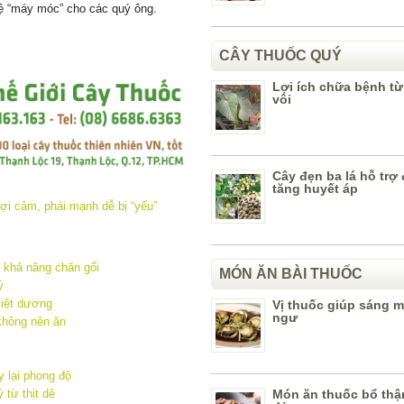
vệ “máy móc” cho các quý ông.
CÂY THUỐC QUÝ
Lợi ích chữa bệnh từ
vôi
Cây đẹn ba lá hỗ trợ đ
tăng huyết áp
 khả năng chăn gối
MÓN ĂN BÀI THUỐC
ý
liệt dương
Vị thuốc giúp sáng m
ngư
không nên ăn
y lại phong độ
Món ăn thuốc bổ thận
 từ thịt dê