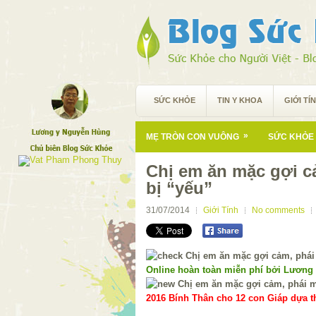
SỨC KHỎE
TIN Y KHOA
GIỚI TÍ
»
MẸ TRÒN CON VUÔNG
SỨC KHỎE 
Chị em ăn mặc gợi c
bị “yếu”
31/07/2014
Giới Tính
No comments
Online hoàn toàn miễn phí bởi Lương
2016 Bính Thân cho 12 con Giáp dựa th