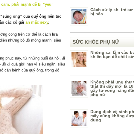
Cách xử lý khi trẻ sơ
bị nấc
 “súng ống” của quý ông liên tục
ào các cô gái
ăn mặc sexy
.
ờng cong trên cơ thể là cách lựa
ọ diện những bộ đồ mỏng manh, siêu
SỨC KHỎE PHỤ NỮ
Những sai lầm vào bu
khiến bạn dễ chết s
ang phục này, từ những buổi dạ hội, đi
đồ đi quá giới hạn vì siêu ngắn, siêu
số căn bệnh của quý ông, trong đó
Không phải ung thư 
thật thì đây mới là 1
gây tử vong hàng đầu
phụ nữ
Dung dịch vệ sinh ph
mấy cũng không đượ
dụng