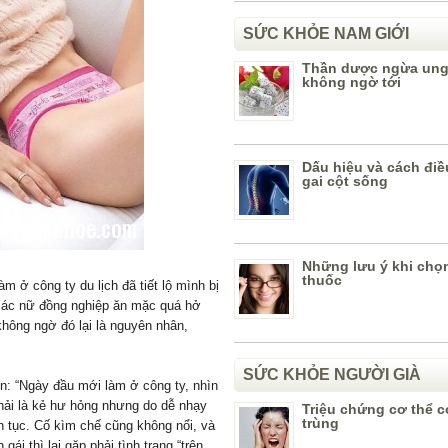
SỨC KHỎE NAM GIỚI
Thần dược ngừa ung
không ngờ tới
Dấu hiệu và cách điề
gai cột sống
Những lưu ý khi chọ
thuốc
àm ở công ty du lịch đã tiết lộ mình bị
các nữ đồng nghiệp ăn mặc quá hở
không ngờ đó lại là nguyên nhân,
SỨC KHỎE NGƯỜI GIÀ
ện: “Ngày đầu mới làm ở công ty, nhìn
hải là kẻ hư hỏng nhưng do dễ nhạy
Triệu chứng cơ thể c
trùng
n tục. Cố kìm chế cũng không nổi, và
 gái thì lại gặp phải tình trạng “trên