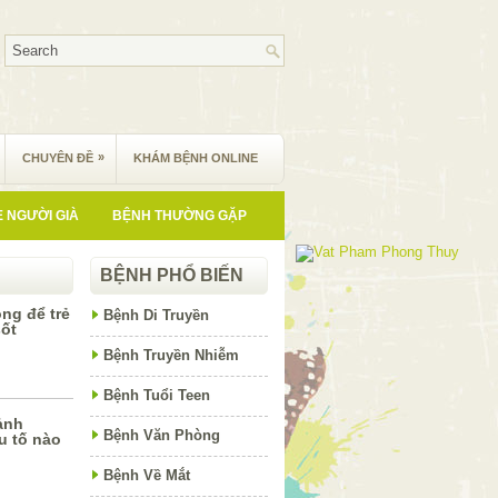
»
CHUYÊN ĐỀ
KHÁM BỆNH ONLINE
 NGƯỜI GIÀ
BỆNH THƯỜNG GẶP
BỆNH PHỔ BIẾN
ng để trẻ
Bệnh Di Truyền
sốt
Bệnh Truyền Nhiễm
Bệnh Tuổi Teen
 ảnh
Bệnh Văn Phòng
u tố nào
Bệnh Về Mắt