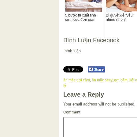
5 bước trị xuất tinh
Bí quyết để "yêu"
sớm cực đơn giản
nhiều như ý
Bình Luận Facebook
bình luận
ăn mặc gợi cảm
,
ăn mặc sexy
,
gợi cảm
,
liệt
lý
Leave a Reply
Your email address will not be published.
Comment