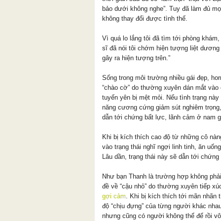
bảo dưới không nghe”. Tuy đã làm đủ mọ
không thay đổi được tình thế.
Vì quá lo lắng tôi đã tìm tới phòng khám,
sĩ đã nói tôi chớm hiện tượng liệt dương
gây ra hiện tượng trên.”
Sống trong môi trường nhiều gái đẹp, horm
“chào cờ” do thường xuyên dán mắt vào 
tuyến yên bị mệt mỏi. Nếu tình trạng này 
năng cương cứng giảm sút nghiêm trọng,
dẫn tới chứng bất lực, lãnh cảm ở nam g
Khi bị kích thích cao độ từ những cô nà
vào trạng thái nghĩ ngợi linh tinh, ăn uố
Lâu dần, trạng thái này sẽ dẫn tới chứng
Như bạn Thanh là trường hợp không phải 
đề về “cậu nhỏ” do thường xuyên tiếp xú
gợi cảm
. Khi bị kích thích tới mãn nhãn
độ “chịu đựng” của từng người khác nha
nhưng cũng có người không thể để rồi vô