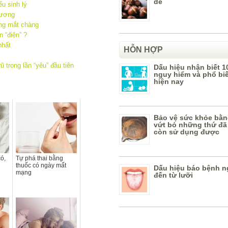
dẻ
u sinh lý
dương
ong mắt chàng
 “điên” ?
nhất
HỖN HỢP
ũ trong lần “yêu” đầu tiên
Dấu hiệu nhận biết 1
nguy hiểm và phổ bi
hiện nay
Bảo vệ sức khỏe bằn
vứt bỏ những thứ đã
còn sử dụng được
ó,
Tự phá thai bằng
thuốc có ngày mất
Dấu hiệu báo bệnh n
mạng
đến từ lưỡi