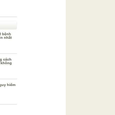
0 bệnh
ến nhất
g cách
 không
guy hiểm