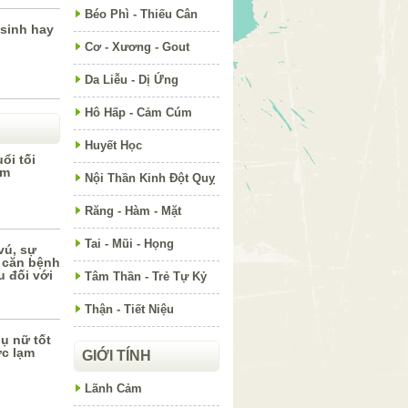
Béo Phì - Thiếu Cân
 sinh hay
Cơ - Xương - Gout
Da Liễu - Dị Ứng
Hô Hấp - Cảm Cúm
Huyết Học
ổi tối
ớm
Nội Thần Kinh Đột Quỵ
Răng - Hàm - Mặt
Tai - Mũi - Họng
vú, sự
0 căn bệnh
 đối với
Tâm Thần - Trẻ Tự Kỷ
Thận - Tiết Niệu
ụ nữ tốt
c lạm
GIỚI TÍNH
Lãnh Cảm