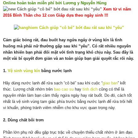
Online hoàn toàn miễn phí bởi Lương y Nguyễn Hùng
Xem tử vi năm
2016 Bính Thân cho 12 con Giáp dựa theo ngày sinh !!!
Cảm giác bỏng rát, đau buốt hay ngứa ngáy ở vùng kín là tình
huống mà phái nữ thường gặp sau khi “yêu”. Có rất nhiều nguyên
nhân khiến bạn phải đối mặt với tình trạng khó chịu này. Sau đây là
một vài bí quyết đơn giản và an toàn giúp bạn giải quyết rắc rối này.
1.
Vệ sinh vùng kín
bằng nước lạnh
Hãy dùng nước lạnh để rửa sạch “cô bé” sau khi cuộc “
giao ban
” kết
thúc. Lượng chất nhờn trên
bao cao su
hay
tinh dịch
cũng có thể là
nguyên nhân làm bạn cảm thấy ngứa ngáy hay rát buốt. Do đó, cách tốt
nhất là vệ sinh vùng tam giác phía trước bằng nước lạnh để rửa trôi hết
vi khuẩn, phòng tránh viêm nhiễm cho khu vực quan trọng này.
2. Dùng chất bôi trơn
Phần lớn phụ nữ đều gặp trục trặc về chuyện thiếu chất nhờn ở âm đạo.