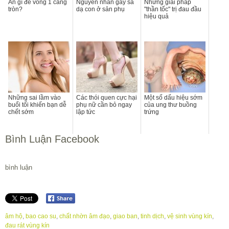
Ăn gì để vòng 1 căng
Nguyên nhân gây sa
Những giải pháp
tròn?
dạ con ở sản phụ
"thần tốc" trị đau đầu
hiệu quả
Những sai lầm vào
Các thói quen cực hại
Một số dấu hiệu sớm
buổi tối khiến bạn dễ
phụ nữ cần bỏ ngay
của ung thư buồng
chết sớm
lập tức
trứng
Bình Luận Facebook
bình luận
âm hộ
,
bao cao su
,
chất nhờn âm đạo
,
giao ban
,
tinh dịch
,
vệ sinh vùng kín
,
đau rát vùng kín