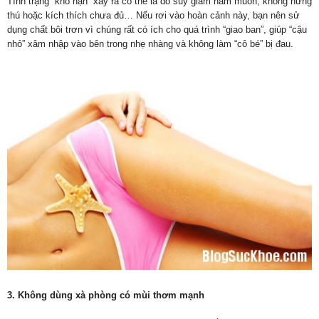
Tình trạng “khô hạn” xảy ra có thể là do suy giảm ham muốn, không hứng
thú hoặc kích thích chưa đủ… Nếu rơi vào hoàn cảnh này, bạn nên sử
dụng chất bôi trơn vì chúng rất có ích cho quá trình “giao ban”, giúp “cậu
nhỏ” xâm nhập vào bên trong nhẹ nhàng và không làm “cô bé” bị đau.
3. Không dùng xà phòng có mùi thơm mạnh