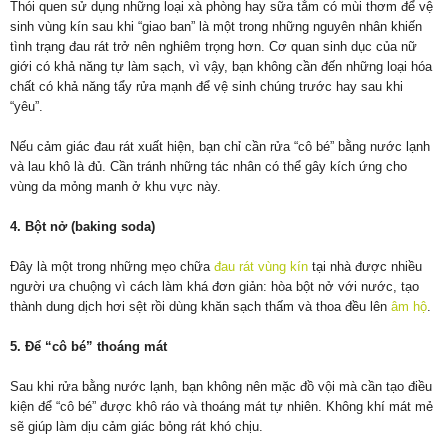
Thói quen sử dụng những loại xà phòng hay sữa tắm có mùi thơm để vệ
sinh vùng kín sau khi “giao ban” là một trong những nguyên nhân khiến
tình trạng đau rát trở nên nghiêm trọng hơn. Cơ quan sinh dục của nữ
giới có khả năng tự làm sạch, vì vậy, bạn không cần đến những loại hóa
chất có khả năng tẩy rửa mạnh để vệ sinh chúng trước hay sau khi
“yêu”.
Nếu cảm giác đau rát xuất hiện, bạn chỉ cần rửa “cô bé” bằng nước lạnh
và lau khô là đủ. Cần tránh những tác nhân có thể gây kích ứng cho
vùng da mỏng manh ở khu vực này.
4. Bột nở (baking soda)
Đây là một trong những mẹo chữa
đau rát vùng kín
tại nhà được nhiều
người ưa chuộng vì cách làm khá đơn giản: hòa bột nở với nước, tạo
thành dung dịch hơi sệt rồi dùng khăn sạch thấm và thoa đều lên
âm hộ
.
5. Để “cô bé” thoáng mát
Sau khi rửa bằng nước lạnh, bạn không nên mặc đồ vội mà cần tạo điều
kiện để “cô bé” được khô ráo và thoáng mát tự nhiên. Không khí mát mẻ
sẽ giúp làm dịu cảm giác bỏng rát khó chịu.