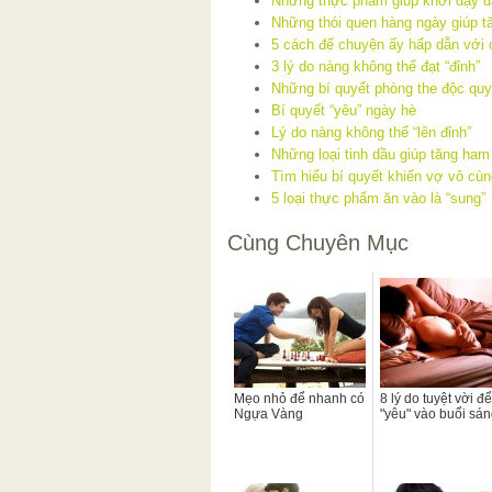
Những thực phẩm giúp khơi dậy đ
Những thói quen hàng ngày giúp
5 cách để chuyện ấy hấp dẫn với
3 lý do nàng không thể đạt “đỉnh”
Những bí quyết phòng the độc qu
Bí quyết “yêu” ngày hè
Lý do nàng không thể “lên đỉnh”
Những loại tinh dầu giúp tăng ha
Tìm hiểu bí quyết khiến vợ vô cù
5 loại thực phẩm ăn vào là “sung”
Cùng Chuyên Mục
Mẹo nhỏ để nhanh có
8 lý do tuyệt vời để
Ngựa Vàng
"yêu" vào buổi sá