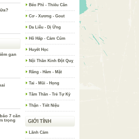
Béo Phì - Thiếu Cân
sữa?
Cơ - Xương - Gout
Da Liễu - Dị Ứng
Hô Hấp - Cảm Cúm
Huyết Học
iêm gan
Nội Thần Kinh Đột Quỵ
Răng - Hàm - Mặt
Tai - Mũi - Họng
hai
Tâm Thần - Trẻ Tự Kỷ
Thận - Tiết Niệu
báo 7 căn
m trọng
GIỚI TÍNH
Lãnh Cảm