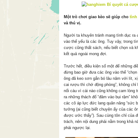
Một trò chơi giao kèo sẽ giúp cho
tình
và thú vị.
Người ta khuyên tránh mang tình dục ra đ
vào thế yếu là các ông. Tuy vậy, trong tì
cược cũng thất sách, nếu biết chọn và k
kết quả ngoài mong đợi.
Trước hết, điều kiện số một để những điề
đừng bao giờ đưa các ông vào thế “chọn 
ông đã keo sơn gắn bó lâu năm với lít, xị,
cai rượu thì chớ động phòng”, không ch
nổi cáu vì cái nào cũng không cam lòng t
ra những thách đố “đâm vào bụi rậm” khô
các cô áp lực đức lang quân nâng “sức 
tưởng (ai cũng biết chuyện ấy của các ô
được ước thấy”). Sau cùng tôn chỉ của đề
trách, nên nội dung phải nằm trong khả 
phải ngược lại.