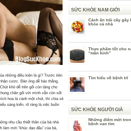
SỨC KHỎE NAM GIỚI
Cách ăn trái cây gây 
khỏe cả nhà
Thực phẩm tốt cho n
“mãn kinh”
ủa những điều kiện là gì? Trước tiên
Tìm hiểu về bệnh trĩ
 nhận cược. Đàn ông dễ háo thắng,
 Chút khó dễ trên gối còn tặng cho
chung chăn gối với mình vẫn còn sốt
ích hoa lá cành một chút, thì chia sẻ
hiếu sáng kiến, rõ ràng là việc buồn
SỨC KHỎE NGƯỜI GIÀ
Những điểm mới trong
hững nhu cầu thiết thân của bà nhà
bệnh van tim
h làm mới “khúc dạo đầu” của bà,