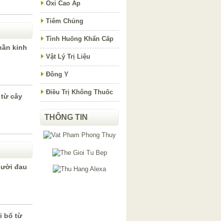
Oxi Cao Áp
Tiêm Chủng
Tình Huống Khẩn Cấp
hần kinh
Vật Lý Trị Liệu
Đông Y
Điều Trị Không Thuốc
 từ cây
THÔNG TIN
gười đau
i bổ từ