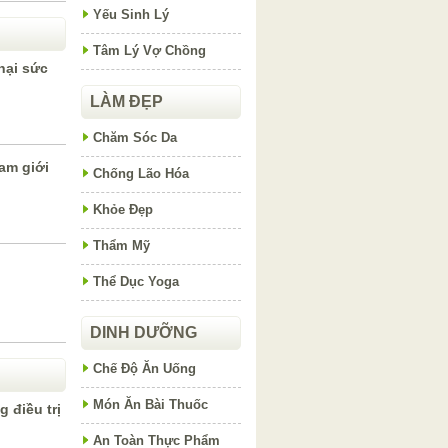
Yếu Sinh Lý
Tâm Lý Vợ Chồng
hại sức
LÀM ĐẸP
Chăm Sóc Da
am giới
Chống Lão Hóa
Khỏe Đẹp
Thẩm Mỹ
Thể Dục Yoga
DINH DƯỠNG
Chế Độ Ăn Uống
Món Ăn Bài Thuốc
 điều trị
An Toàn Thực Phẩm