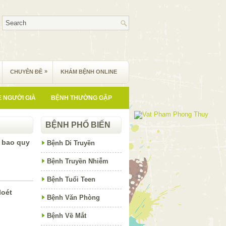
»
CHUYÊN ĐỀ
KHÁM BỆNH ONLINE
 NGƯỜI GIÀ
BỆNH THƯỜNG GẶP
BỆNH PHỔ BIẾN
t bao quy
Bệnh Di Truyền
Bệnh Truyền Nhiễm
Bệnh Tuổi Teen
loét
Bệnh Văn Phòng
Bệnh Về Mắt