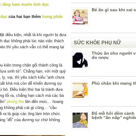
Bé ăn gì sau khi cai 
 dục
của hai bạn thêm
hưng phấn
ặt điều kiện, nhất là khi người bị đưa
nh dục không phải lúc nào việc thách
SỨC KHỎE PHỤ NỮ
héo thì yêu sách vẫn có thể mang lại
Thức ăn cho người v
do rượu
u kiện trong chăn gối thành công là
lựa sinh tử”. Chẳng hạn, với một quý
 ly, vại, thì yêu sách kiểu “anh chưa
Phù chân khi mang t
ỉ bất khả mà còn dễ khiến đương sự
ừ bỏ. Điều kiện thứ hai là tránh đưa
ng lối ra, chẳng hạn cách mà các bà
bền”
phòng the
lên đến mức… hoang
ng không phải cái gì cũng… “cầu
Đổ mồ hôi đêm cảnh 
 ra là giúp các ông làm tròn chức
bệnh “ẩn nấp” nghiê
năng “đỗ” của đương sự chứ không