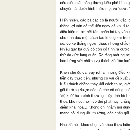
nếu diễn giải thẳng thừng kiểu phê bình g
chuyển tải dưới hình thức một vụ “cược” 
Hiển nhiên, các bà các cô là người đắc 
thắng lợi vẫn có thể đến ngay cả khi đứ
điều kiện mười hết tám phần bó tay vẫn c
cho tình dục một cách tạo không khí tron
số, có kẻ thắng người thua, nhưng chắc
Nhiều quý bà quý cô còn cố tình ra cược 
thử dạ đức lang quân. Rõ ràng một ngườ
hào hứng với những vụ thách đố “tào lao
Khen chê đủ cả, vậy rốt lại những điều 
tiễn dạy thực tiễn, nhưng có vài đề xuất
Kiểu thách chồng thay đổi cách thức, giờ
gối thường được các bà các cô dùng nhất 
“độ khó” hơn bình thường. Tùy tình hình
thức khó nuốt hơn có thể phát huy, chẳng
điểm khai hỏa… Không chỉ nhắm nội dung
mang nội dung đời thường, còn chăn gối
Như đã nói, khéo chọn và khéo thực hiện 