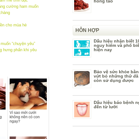
am mê tình dục
hồng táo
 tăng cường ham muốn
 chàng
yền cho mùa hè
HỖN HỢP
Dấu hiệu nhận biết 1
m muốn “chuyện yêu”
nguy hiểm và phổ bi
hiện nay
ng hưng phấn khi yêu
Bảo vệ sức khỏe bằn
vứt bỏ những thứ đã
còn sử dụng được
Dấu hiệu báo bệnh n
đến từ lưỡi
Vì sao mới cưới
ng
không nên có con
ngay?