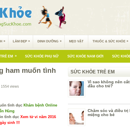
»
»
»
»
NH
LÀM ĐẸP
DINH DƯỠNG
MẸO VẶT
THUỐC & SỨC KHỎE
»
TRẺ EM
SỨC KHỎE PHỤ NỮ
SỨC KHỎE NAM GIỚI
SỨC KHỎE
ng ham muốn tình
SỨC KHỎE TRẺ EM
Vì sao không nên cắ
đầu cho trẻ?
1554
views
Khám bệnh Online
Chăm sóc và điều trị 
yễn Hùng
miệng cho bé
Xem tử vi năm 2016
ày sinh !!!