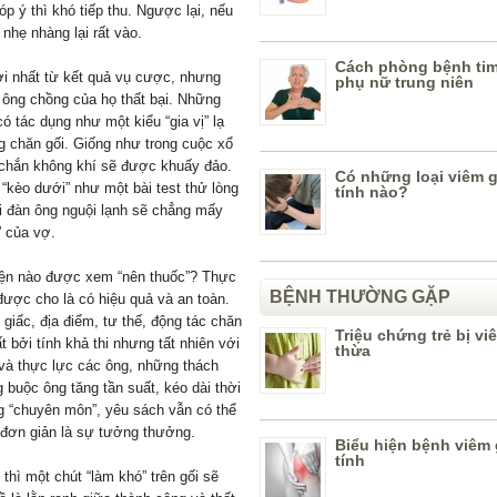
óp ý thì khó tiếp thu. Ngược lại, nếu
nhẹ nhàng lại rất vào.
Cách phòng bệnh ti
lợi nhất từ kết quả vụ cược, nhưng
phụ nữ trung niên
c ông chồng của họ thất bại. Những
ó tác dụng như một kiểu “gia vị” lạ
g chăn gối. Giống như trong cuộc xổ
 chắn không khí sẽ được khuấy đảo.
Có những loại viêm 
“kèo dưới” như một bài test thử lòng
tính nào?
i đàn ông nguội lạnh sẽ chẳng mấy
” của vợ.
kiện nào được xem “nên thuốc”? Thực
BỆNH THƯỜNG GẶP
 được cho là có hiệu quả và an toàn.
 giấc, địa điểm, tư thế, động tác chăn
Triệu chứng trẻ bị vi
bởi tính khả thi nhưng tất nhiên với
thừa
 và thực lực các ông, những thách
 buộc ông tăng tần suất, kéo dài thời
 “chuyên môn”, yêu sách vẫn có thể
 đơn giản là sự tưởng thưởng.
Biểu hiện bệnh viêm
tính
thì một chút “làm khó” trên gối sẽ