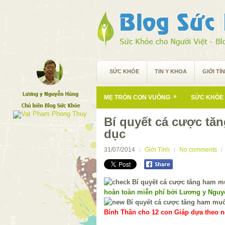
SỨC KHỎE
TIN Y KHOA
GIỚI TÍ
»
MẸ TRÒN CON VUÔNG
SỨC KHỎE 
Bí quyết cá cược tă
dục
31/07/2014
Giới Tính
No comments
hoàn toàn miễn phí bởi Lương y Ngu
Bính Thân cho 12 con Giáp dựa theo ng