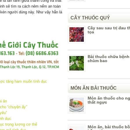
ề là lằn ranh giữa thành công và thất
nh sẽ tìm ra cách nêm nếm an toàn
ơi kén người dùng này. Như vậy hẳn là
CÂY THUỐC QUÝ
Cây sau sau trị đau t
tọa
Bài thuốc chữa bệnh
chùm bao
MÓN ĂN BÀI THUỐC
Món ăn thuốc cho n
hi ăn
thắt ngực
 cho “chuyện ấy”
yêu”
nh dục
hục trọng lượng cơ thể
Món ăn, bài thuốc bồ