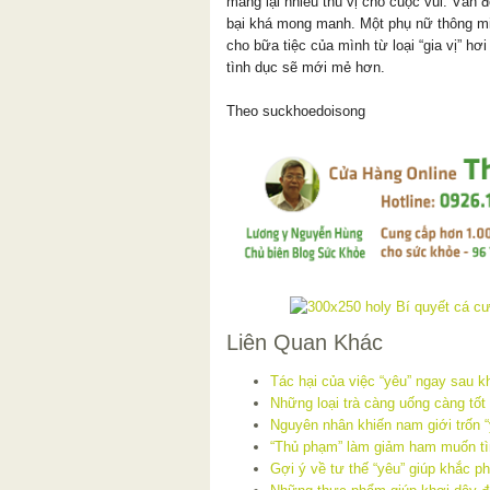
mang lại nhiều thú vị cho cuộc vui. Vấn đ
bại khá mong manh. Một phụ nữ thông mi
cho bữa tiệc của mình từ loại “gia vị” h
tình dục sẽ mới mẻ hơn.
Theo suckhoedoisong
Liên Quan Khác
Tác hại của việc “yêu” ngay sau k
Những loại trà càng uống càng tốt
Nguyên nhân khiến nam giới trốn “
“Thủ phạm” làm giảm ham muốn tì
Gợi ý về tư thế “yêu” giúp khắc p