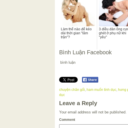
Làm thế nào để kéo
3 điều đàn ông cự
dài thời gian "lâm
ghét ở phụ nữ khi
trận"?
"yêu"
Bình Luận Facebook
bình luận
chuyện chăn gối
,
ham muốn tình dục
,
hưng 
dục
Leave a Reply
Your email address will not be published.
Comment