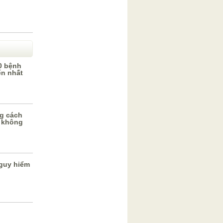
0 bệnh
ến nhất
g cách
 không
guy hiểm