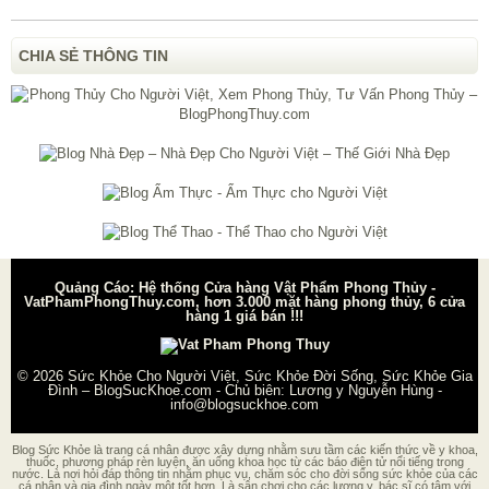
CHIA SẺ THÔNG TIN
Quảng Cáo: Hệ thống Cửa hàng Vật Phẩm Phong Thủy -
VatPhamPhongThuy.com, hơn 3.000 mặt hàng phong thủy, 6 cửa
hàng 1 giá bán !!!
© 2026
Sức Khỏe Cho Người Việt, Sức Khỏe Đời Sống, Sức Khỏe Gia
Đình – BlogSucKhoe.com
- Chủ biên:
Lương y Nguyễn Hùng
-
info@blogsuckhoe.com
Blog Sức Khỏe là trang cá nhân được xây dựng nhằm sưu tầm các kiến thức về y khoa,
thuốc, phương pháp rèn luyện, ăn uống khoa học từ các báo điện tử nổi tiếng trong
nước. Là nơi hỏi đáp thông tin nhằm phục vụ, chăm sóc cho đời sống sức khỏe của các
cá nhân và gia đình ngày một tốt hơn. Là sân chơi cho các lương y, bác sĩ có tâm với