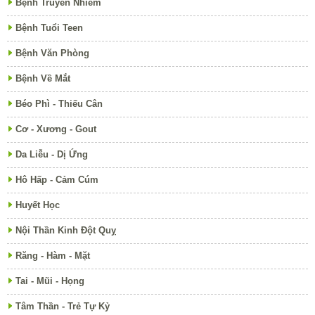
Bệnh Truyền Nhiễm
Bệnh Tuổi Teen
Bệnh Văn Phòng
Bệnh Về Mắt
Béo Phì - Thiếu Cân
Cơ - Xương - Gout
Da Liễu - Dị Ứng
Hô Hấp - Cảm Cúm
Huyết Học
Nội Thần Kinh Đột Quỵ
Răng - Hàm - Mặt
Tai - Mũi - Họng
Tâm Thần - Trẻ Tự Kỷ