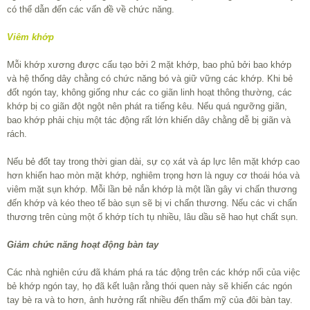
có thể dẫn đến các vấn đề về chức năng.
Viêm khớp
Mỗi khớp xương được cấu tạo bởi 2 mặt khớp, bao phủ bởi bao khớp
và hệ thống dây chằng có chức năng bó và giữ vững các khớp. Khi bẻ
đốt ngón tay, không giống như các co giãn linh hoạt thông thường, các
khớp bị co giãn đột ngột nên phát ra tiếng kêu. Nếu quá ngưỡng giãn,
bao khớp phải chịu một tác động rất lớn khiến dây chằng dễ bị giãn và
rách.
Nếu bẻ đốt tay trong thời gian dài, sự cọ xát và áp lực lên mặt khớp cao
hơn khiến hao mòn mặt khớp, nghiêm trọng hơn là nguy cơ thoái hóa và
viêm mặt sụn khớp. Mỗi lần bẻ nắn khớp là một lần gây vi chấn thương
đến khớp và kéo theo tế bào sụn sẽ bị vi chấn thương. Nếu các vi chấn
thương trên cùng một ổ khớp tích tụ nhiều, lâu dầu sẽ hao hụt chất sụn.
Giảm chức năng hoạt động bàn tay
Các nhà nghiên cứu đã khám phá ra tác động trên các khớp nối của việc
bẻ khớp ngón tay, họ đã kết luận rằng thói quen này sẽ khiến các ngón
tay bè ra và to hơn, ảnh hưởng rất nhiều đến thẩm mỹ của đôi bàn tay.