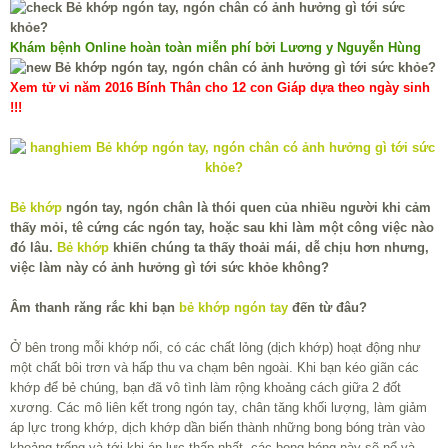
Khám bệnh Online hoàn toàn miễn phí bởi Lương y Nguyễn Hùng
Xem tử vi năm 2016 Bính Thân cho 12 con Giáp dựa theo ngày sinh
!!!
Bẻ khớp
ngón tay, ngón chân là thói quen của nhiều người khi cảm
thấy mỏi, tê cứng các ngón tay, hoặc sau khi làm một công việc nào
đó lâu.
Bẻ khớp
khiến chúng ta thấy thoải mái, dễ chịu hơn nhưng,
việc làm này có ảnh hưởng gì tới sức khỏe không?
Âm thanh răng rắc khi bạn
bẻ khớp ngón tay
đến từ đâu?
Ở bên trong mỗi khớp nối, có các chất lỏng (dịch khớp) hoạt động như
một chất bôi trơn và hấp thu va chạm bên ngoài. Khi bạn kéo giãn các
khớp để bẻ chúng, bạn đã vô tình làm rộng khoảng cách giữa 2 đốt
xương. Các mô liên kết trong ngón tay, chân tăng khối lượng, làm giảm
áp lực trong khớp, dịch khớp dần biến thành những bong bóng tràn vào
khoảng trống và tới khi áp lực thấp nhất, các bong bóng này sẽ nổ và