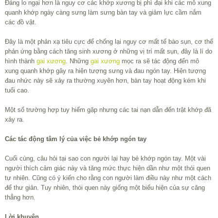
Đáng lo ngại hơn là nguy cơ các khớp xương bị phì đại khi các mô xung
quanh khớp ngày càng sưng làm sưng bàn tay và giảm lực cầm nắm
các đồ vật.
Đây là một phản xạ tiêu cực để chống lại nguy cơ mất tế bào sụn, cơ thể
phản ứng bằng cách tăng sinh xương ở những vị trí mất sụn, đây là lí do
hình thành
gai xương
. Những
gai xương
mọc ra sẽ tác động đến mô
xung quanh khớp gây ra hiện tượng sưng và đau ngón tay. Hiện tượng
đau nhức này sẽ xảy ra thường xuyên hơn, bàn tay hoạt động kém khi
tuổi cao.
Một số trường hợp tuy hiếm gặp nhưng các tai nạn dẫn đến trật khớp đã
xảy ra.
Các tác động tâm lý của việc bẻ khớp ngón tay
Cuối cùng, câu hỏi tại sao con người lại hay bẻ khớp ngón tay. Một vài
người thích cảm giác này và tăng mức thực hiện dần như một thói quen
tự nhiên. Cũng có ý kiến cho rằng con người làm điều này như một cách
để thư giản. Tuy nhiên, thói quen này giống một biểu hiện của sự căng
thẳng hơn.
Lời khuyên