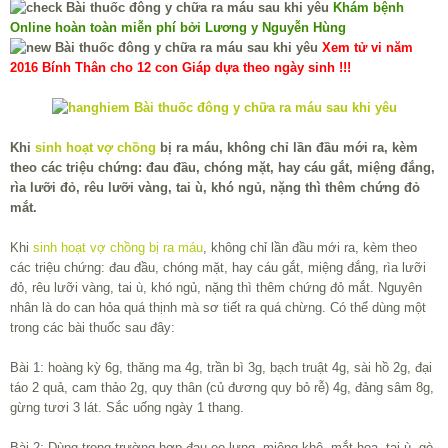
Khám bệnh
Online hoàn toàn miễn phí bởi Lương y Nguyễn Hùng
Xem tử vi năm
2016 Bính Thân cho 12 con Giáp dựa theo ngày sinh !!!
Khi
sinh hoạt vợ chồng
bị ra máu, không chỉ lần đầu mới ra, kèm
theo các triệu chứng: đau đầu, chóng mặt, hay cáu gắt, miệng đắng,
rìa lưỡi đỏ, rêu lưỡi vàng, tai ù, khó ngủ, nặng thì thêm chứng đỏ
mắt.
Khi
sinh hoạt vợ chồng bị ra máu
, không chỉ lần đầu mới ra, kèm theo
các triệu chứng: đau đầu, chóng mặt, hay cáu gắt, miệng đắng, rìa lưỡi
đỏ, rêu lưỡi vàng, tai ù, khó ngủ, nặng thì thêm chứng đỏ mắt. Nguyên
nhân là do can hỏa quá thịnh mà sơ tiết ra quá chừng. Có thể dùng một
trong các bài thuốc sau đây:
Bài 1: hoàng kỳ 6g, thăng ma 4g, trần bì 3g, bạch truật 4g, sài hồ 2g, đại
táo 2 quả, cam thảo 2g, quy thân (củ đương quy bỏ rễ) 4g, đảng sâm 8g,
gừng tươi 3 lát. Sắc uống ngày 1 thang.
Bài 2: Dùng trong trường hợp đau eo lưng, miệng khô, mắt hoa, tai ù, gò