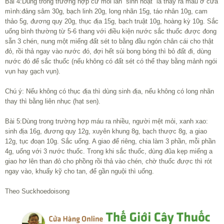
Bài 4:Dùng trong trường hợp cứ mỗi lần “sinh hoạt” là thấy ra máu ở cửa
mình:đảng sâm 30g, bạch linh 20g, long nhãn 15g, táo nhân 10g, cam
thảo 5g, đương quy 20g, thục địa 15g, bạch truật 10g, hoàng kỳ 10g. Sắc
uống bình thường từ 5-6 thang với điều kiện nước sắc thuốc được đong
sẵn 3 chén, nung một miếng đất sét to bằng đầu ngón chân cái cho thật
đỏ, rồi thả ngay vào nước đó, đợi hết sủi bong bóng thì bỏ đất đi, dùng
nước đó để sắc thuốc (nếu không có đất sét có thể thay bằng mảnh ngói
vụn hay gạch vụn).
Chú ý: Nếu không có thục địa thì dùng sinh địa, nếu không có long nhãn
thay thì bằng liên nhục (hạt sen).
Bài 5:Dùng trong trường hợp máu ra nhiều, người mệt mỏi, xanh xao:
sinh địa 16g, đương quy 12g, xuyên khung 8g, bạch thược 8g, a giao
12g, tục đoạn 10g. Sắc uống. A giao để riêng, chia làm 3 phần, mỗi phần
4g, uống với 3 nước thuốc. Trong khi sắc thuốc, dùng đũa kẹp miếng a
giao hơ lên than đỏ cho phồng rồi thả vào chén, chờ thuốc được thì rót
ngay vào, khuấy kỹ cho tan, để gần nguội thì uống.
Theo Suckhoedoisong