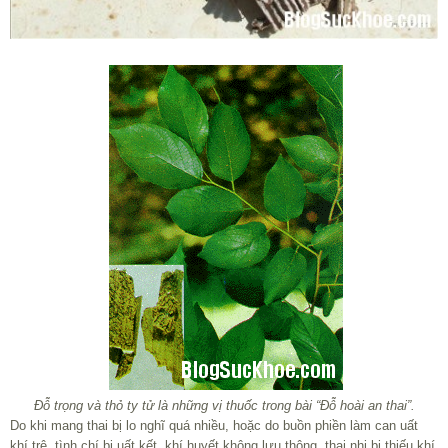
Đỗ trọng và thỏ ty tử là những vị thuốc trong bài “Đỗ hoài an thai”.
Do khi mang thai bị lo nghĩ quá nhiều, hoặc do buồn phiền làm can uất
khí trệ, tình chí bị uất kết, khí huyết không lưu thông, thai nhi bị thiếu khí