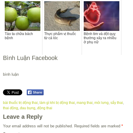
Táo ta chữa bách
Thực phẩm vị thuốc
Bệnh tim và đột quỵ
bệnh
từ cá lóc
thường xảy ra nhiều
ở phụ nữ
Bình Luận Facebook
bình luận
bài thuốc trị động thai
,
làm gì khi bị động thai
,
mang thai
,
mỏi lưng
,
sẩy thai
,
thai động
,
đau bụng
,
động thai
Leave a Reply
Your email address will not be published.
Required fields are marked
*