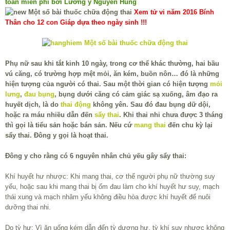
toàn miễn phí bởi Lương y Nguyễn Hùng
Xem tử vi năm 2016 Bính
Thân cho 12 con Giáp dựa theo ngày sinh !!!
Phụ nữ sau khi tắt kinh 10 ngày, trong cơ thể khác thường, hai bầu
vú căng, có trường hợp mệt mỏi, ăn kém, buồn nôn… đó là những
hiện tượng của người có thai. Sau một thời gian có hiện tượng
mỏi
lưng
,
đau bụng
, bụng dưới căng có cảm giác sạ xuống, âm đạo ra
huyết dịch, là do
thai động
không yên. Sau đó đau bụng dữ dội,
hoặc ra máu nhiều dẫn đến
sẩy thai
. Khi thai nhi chưa được 3 tháng
thì gọi là tiểu sản hoặc bán sản. Nếu cứ
mang thai
đến chu kỳ lại
sẩy thai. Đông y gọi là hoạt thai.
Đông y cho rằng có 6 nguyên nhân chủ yếu gây sẩy thai:
Khí huyết hư nhược: Khi mang thai, cơ thể người phụ nữ thường suy
yếu, hoặc sau khi mang thai bị ốm đau làm cho khí huyết hư suy, mạch
thái xung và mạch nhâm yếu không điều hòa được khí huyết để nuôi
dưỡng thai nhi.
Do tỳ hư: Vì ăn uống kém dẫn đến tỳ dương hư, tỳ khí suy nhược không