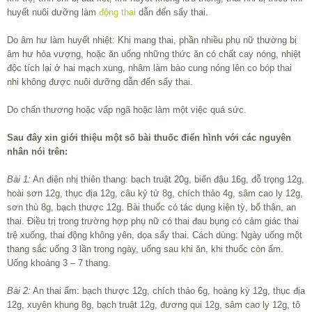
huyết nuôi dưỡng làm
động thai
dẫn đến sẩy thai.
Do âm hư làm huyết nhiệt: Khi mang thai, phần nhiều phụ nữ thường bị
âm hư hỏa vượng, hoặc ăn uống những thức ăn có chất cay nóng, nhiệt
độc tích lại ở hai mạch xung, nhâm làm bào cung nóng lên co bóp thai
nhi không được nuôi dưỡng dẫn đến sẩy thai.
Do chấn thương hoặc vấp ngã hoặc làm một việc quá sức.
Sau đây xin giới thiệu một số bài thuốc điển hình với các nguyên
nhân nói trên:
Bài 1:
An điện nhị thiên thang: bạch truật 20g, biển đậu 16g, đỗ trọng 12g,
hoài sơn 12g, thục địa 12g, câu kỷ tử 8g, chích thảo 4g, sâm cao ly 12g,
sơn thù 8g, bạch thược 12g. Bài thuốc có tác dụng kiện tỳ, bổ thận, an
thai. Điều trị trong trường hợp phụ nữ có thai đau bụng có cảm giác thai
trệ xuống, thai động không yên, dọa sẩy thai. Cách dùng: Ngày uống một
thang sắc uống 3 lần trong ngày, uống sau khi ăn, khi thuốc còn ấm.
Uống khoảng 3 – 7 thang.
Bài 2:
An thai ẩm: bạch thược 12g, chích thảo 6g, hoàng kỳ 12g, thục địa
12g, xuyên khung 8g, bạch truật 12g, đương qui 12g, sâm cao ly 12g, tô