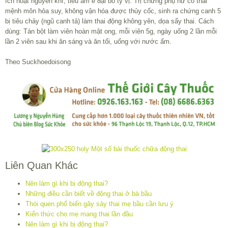
ích hoạt nguyên khí, tiêu âm ế đại bổ tỳ vị. Trị chứng phụ nữ có thai
mệnh môn hỏa suy, không vận hóa được thủy cốc, sinh ra chứng canh 5
bị tiêu chảy (ngũ canh tả) làm thai động không yên, dọa sẩy thai. Cách
dùng: Tán bột làm viên hoàn mật ong, mỗi viên 5g, ngày uống 2 lần mỗi
lần 2 viên sau khi ăn sáng và ăn tối, uống với nước ấm.
Theo Suckhoedoisong
Liên Quan Khác
Nên làm gì khi bị động thai?
Những điều cần biết về động thai ở bà bầu
Thói quen phổ biến gây sảy thai mẹ bầu cần lưu ý
Kiến thức cho mẹ mang thai lần đầu
Nên làm gì khi bị động thai?