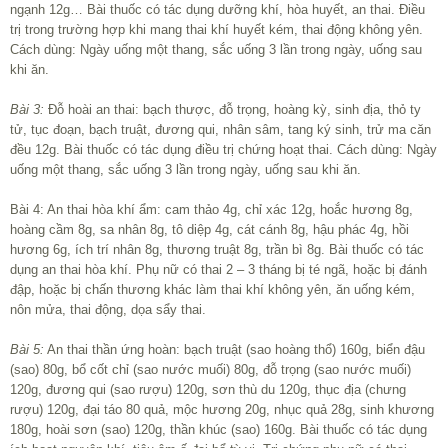
ngạnh 12g… Bài thuốc có tác dụng dưỡng khí, hòa huyết, an thai. Điều
trị trong trường hợp khi mang thai khí huyết kém, thai động không yên.
Cách dùng: Ngày uống một thang, sắc uống 3 lần trong ngày, uống sau
khi ăn.
Bài 3:
Đỗ hoài an thai: bạch thược, đỗ trọng, hoàng kỳ, sinh địa, thỏ ty
tử, tục đoạn, bạch truật, đương qui, nhân sâm, tang ký sinh, trử ma căn
đều 12g. Bài thuốc có tác dụng điều trị chứng hoạt thai. Cách dùng: Ngày
uống một thang, sắc uống 3 lần trong ngày, uống sau khi ăn.
Bài 4: An thai hòa khí ẩm: cam thảo 4g, chỉ xác 12g, hoắc hương 8g,
hoàng cầm 8g, sa nhân 8g, tô diệp 4g, cát cánh 8g, hậu phác 4g, hồi
hương 6g, ích trí nhân 8g, thương truật 8g, trần bì 8g. Bài thuốc có tác
dụng an thai hòa khí. Phụ nữ có thai 2 – 3 tháng bị té ngã, hoặc bị đánh
đập, hoặc bị chấn thương khác làm thai khí không yên, ăn uống kém,
nôn mửa, thai động, dọa sẩy thai.
Bài 5:
An thai thần ứng hoàn: bạch truật (sao hoàng thổ) 160g, biển đậu
(sao) 80g, bổ cốt chỉ (sao nước muối) 80g, đỗ trọng (sao nước muối)
120g, đương qui (sao rượu) 120g, sơn thù du 120g, thục địa (chưng
rượu) 120g, đại táo 80 quả, mộc hương 20g, nhục quả 28g, sinh khương
180g, hoài sơn (sao) 120g, thần khúc (sao) 160g. Bài thuốc có tác dụng