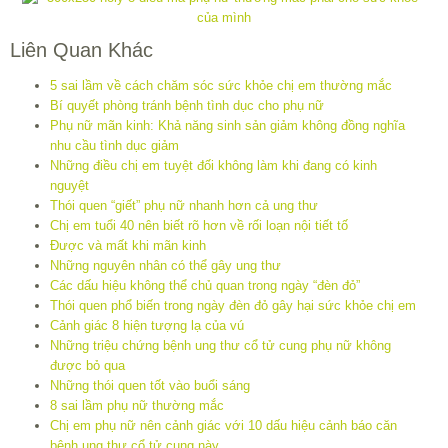
Liên Quan Khác
5 sai lầm về cách chăm sóc sức khỏe chị em thường mắc
Bí quyết phòng tránh bệnh tình dục cho phụ nữ
Phụ nữ mãn kinh: Khả năng sinh sản giảm không đồng nghĩa
nhu cầu tình dục giảm
Những điều chị em tuyệt đối không làm khi đang có kinh
nguyệt
Thói quen “giết” phụ nữ nhanh hơn cả ung thư
Chị em tuổi 40 nên biết rõ hơn về rối loạn nội tiết tố
Được và mất khi mãn kinh
Những nguyên nhân có thể gây ung thư
Các dấu hiệu không thể chủ quan trong ngày “đèn đỏ”
Thói quen phổ biến trong ngày đèn đỏ gây hại sức khỏe chị em
Cảnh giác 8 hiện tượng lạ của vú
Những triệu chứng bệnh ung thư cổ tử cung phụ nữ không
được bỏ qua
Những thói quen tốt vào buổi sáng
8 sai lầm phụ nữ thường mắc
Chị em phụ nữ nên cảnh giác với 10 dấu hiệu cảnh báo căn
bệnh ung thư cổ tử cung này