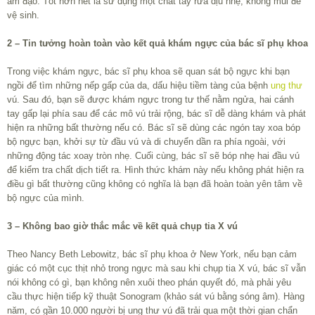
âm đạo. Tốt hơn hết là sử dụng một chất tẩy rửa dịu nhẹ, không mùi để
vệ sinh.
2 – Tin tưởng hoàn toàn vào kết quả khám ngực của bác sĩ phụ khoa
Trong việc khám ngực, bác sĩ phụ khoa sẽ quan sát bộ ngực khi bạn
ngồi để tìm những nếp gấp của da, dấu hiệu tiềm tàng của bệnh
ung thư
vú. Sau đó, bạn sẽ được khám ngực trong tư thế nằm ngửa, hai cánh
tay gấp lại phía sau để các mô vú trải rộng, bác sĩ dễ dàng khám và phát
hiện ra những bất thường nếu có. Bác sĩ sẽ dùng các ngón tay xoa bóp
bộ ngực bạn, khởi sự từ đầu vú và di chuyển dần ra phía ngoài, với
những động tác xoay tròn nhẹ. Cuối cùng, bác sĩ sẽ bóp nhẹ hai đầu vú
để kiểm tra chất dịch tiết ra. Hình thức khám này nếu không phát hiện ra
điều gì bất thường cũng không có nghĩa là bạn đã hoàn toàn yên tâm về
bộ ngực của mình.
3 – Không bao giờ thắc mắc về kết quả chụp tia X vú
Theo Nancy Beth Lebowitz, bác sĩ phụ khoa ở New York, nếu bạn cảm
giác có một cục thịt nhỏ trong ngực mà sau khi chụp tia X vú, bác sĩ vẫn
nói không có gì, bạn không nên xuôi theo phán quyết đó, mà phải yêu
cầu thực hiện tiếp kỹ thuật Sonogram (khảo sát vú bằng sóng âm). Hàng
năm, có gần 10.000 người bị ung thư vú đã trải qua một thời gian chẩn