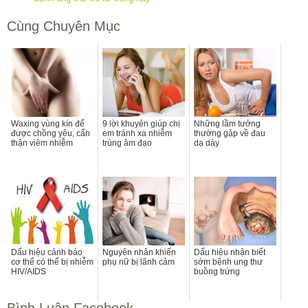
Cùng Chuyên Mục
Waxing vùng kín để
9 lời khuyên giúp chị
Những lầm tưởng
được chồng yêu, cẩn
em tránh xa nhiễm
thường gặp về đau
thận viêm nhiễm
trùng âm đạo
dạ dày
Dấu hiệu cảnh báo
Nguyên nhân khiến
Dấu hiệu nhận biết
cơ thể có thể bị nhiễm
phụ nữ bị lãnh cảm
sớm bệnh ung thư
HIV/AIDS
buồng trứng