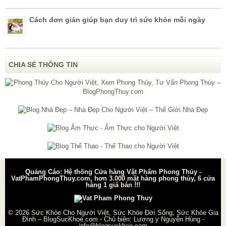
Cách đơn giản giúp bạn duy trì sức khỏe mỗi ngày
CHIA SẺ THÔNG TIN
Quảng Cáo: Hệ thống Cửa hàng Vật Phẩm Phong Thủy -
VatPhamPhongThuy.com, hơn 3.000 mặt hàng phong thủy, 6 cửa
hàng 1 giá bán !!!
© 2026
Sức Khỏe Cho Người Việt, Sức Khỏe Đời Sống, Sức Khỏe Gia
Đình – BlogSucKhoe.com
- Chủ biên:
Lương y Nguyễn Hùng
-
info@blogsuckhoe.com