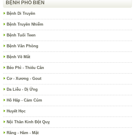
BỆNH PHỔ BIẾN
Bệnh Di Truyền
Bệnh Truyền Nhiễm
Bệnh Tuổi Teen
Bệnh Văn Phòng
Bệnh Về Mắt
Béo Phì - Thiếu Cân
Cơ - Xương - Gout
Da Liễu - Dị Ứng
Hô Hấp - Cảm Cúm
Huyết Học
Nội Thần Kinh Đột Quỵ
Răng - Hàm - Mặt