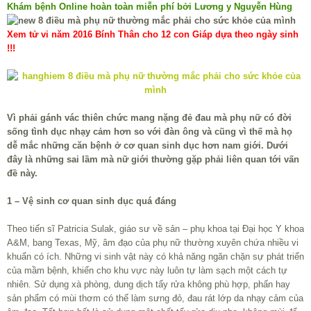
Khám bệnh Online hoàn toàn miễn phí bởi Lương y Nguyễn Hùng
Xem tử vi năm 2016 Bính Thân cho 12 con Giáp dựa theo ngày sinh
!!!
Vì phải gánh vác thiên chức mang nặng đẻ đau mà phụ nữ có đời
sống tình dục nhạy cảm hơn so với đàn ông và cũng vì thế mà họ
dễ mắc những căn bệnh ở cơ quan sinh dục hơn nam giới. Dưới
đây là những sai lầm mà nữ giới thường gặp phải liên quan tới vấn
đề này.
1 – Vệ sinh cơ quan sinh dục quá đáng
Theo tiến sĩ Patricia Sulak, giáo sư về sản – phụ khoa tại Đại học Y khoa
A&M, bang Texas, Mỹ, âm đạo của phụ nữ thường xuyên chứa nhiều vi
khuẩn có ích. Những vi sinh vật này có khả năng ngăn chặn sự phát triển
của mầm bệnh, khiến cho khu vực này luôn tự làm sạch một cách tự
nhiên. Sử dụng xà phòng, dung dịch tẩy rửa không phù hợp, phấn hay
sản phẩm có mùi thơm có thể làm sưng đỏ, đau rát lớp da nhạy cảm của