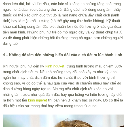
đoán kéo dài, bởi vì lúc đầu, các bác sĩ không tin những tảng nhỏ trong
ngực họ là dấu hiệu của ung thư vú. Bằng cách sử dụng sóng âm, thầy
thuốc có thể xác định cục thịt đó là một nang chứa đầy chất dịch (lành
tính) hay là một khối u cứng (có thể gây ung thư hoặc không). Kỹ thuật
khảo sát bằng sóng âm đặc biệt thuận lợi nếu đối tượng ở vào giai đoạn
tiền mãn kinh. Những phụ nữ trẻ có mô ngực dày và kỹ thuật chụp tia X
vú dễ dàng phát hiện những bất thường trong bộ ngực hơn những người
đứng tuổi.
4 – Không để tâm đến những biến đổi của dịch tiết ra lúc hành kinh
Khi người phụ nữ đến kỳ
kinh nguyệt
, trung bình lượng máu chiếm 36%
trong chất dịch tiết ra. Nếu có những thay đổi nhỏ xảy ra như kỳ kinh
ngắn hơn hay chất dịch đậm đặc hơn chút ít so với bình thường thì
không sao, vì đó có thể là hậu quả của việc di chuyển nhiều hay chế độ
dinh dưỡng hàng ngày tạo ra. Nhưng nếu chất dịch rất khác so với
những lần trước như quá đậm đặc hay quá loãng và hiện tượng này diễn
ra hơn một lần
kinh nguyệt
thì bạn nên đi khám bác sĩ ngay. Đó có thể là
dấu hiệu của sự mang thai hay viêm màng trong tử cung.