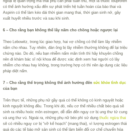
ngoại lệ quan trọng mà thai phụ cần phải tuân thủ, một là thuốc Ibuprofen
có thể ảnh hưởng xấu đến sự phát triển hệ tuần hoàn của bào thai và
Aspirin có thể làm kéo dài thời gian mang thai, thời gian sinh nở, gây
xuất huyết nhiều trước và sau khi sinh.
6 – Cho rằng bạn không thể lây nấm cho chồng hoặc ngược lại
Theo Lebowitz, trong lúc giao hợp, hai vợ chồng có thể làm lây nhiễm
nấm cho nhau. Tuy nhiên, đàn ông bị lây nhiễm thường không để lại triệu
chứng nào. Do đó, nếu bạn nhiễm nấm mãn tính thì hãy khuyên chồng
nên đi khám bác sĩ nội khoa để được xác định xem hai người có lây
nhiễm cho nhau hay không, trong trường hợp có thì nên áp dụng các liệu
pháp diệt nấm.
7 – Cho rằng thể trọng không thể ảnh hưởng đến
sức khỏe tình dục
của bạn
Trên thực tế, những phụ nữ gầy quá có thể không có kinh nguyệt hoặc
kinh nguyệt không đều. Trong khi đó, nếu cơ thể nhiều chất béo quá sẽ
sinh ra nhiều hoóc môn estrogen, dễ dẫn đến nguy cơ bị ung thư tử cung
và ung thư vú. Ngoài ra, những phụ nữ béo phì sử dụng
thuốc ngừa thai
sẽ có nhiều nguy cơ bị “vỡ kế hoạch” (mang thai), vì lượng estrogen thái
quá do các tế bào mỡ sản sinh có thể làm biến đổi cơ chế chuyển hóa