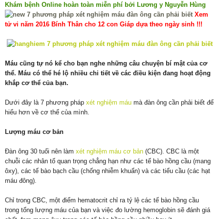
Khám bệnh Online hoàn toàn miễn phí bởi Lương y Nguyễn Hùng
Xem
tử vi năm 2016 Bính Thân cho 12 con Giáp dựa theo ngày sinh !!!
Máu cũng tự nó kể cho bạn nghe những câu chuyện bí mật của cơ
thể. Máu có thể hé lộ nhiều chi tiết về các điều kiện đang hoạt động
khắp cơ thể của bạn.
Dưới đây là 7 phương pháp
xét nghiệm máu
mà đàn ông cần phải biết để
hiểu hơn về cơ thể của mình.
Lượng máu cơ bản
Đàn ông 30 tuổi nên làm
xét nghiệm máu cơ bản
(CBC). CBC là một
chuỗi các nhân tố quan trọng chẳng hạn như các tế bào hồng cầu (mang
ôxy), các tế bào bạch cầu (chống nhiễm khuẩn) và các tiểu cầu (các hạt
máu đông).
Chỉ trong CBC, một điểm hematocrit chỉ ra tỷ lệ các tế bào hồng cầu
trong tổng lượng máu của bạn và việc đo lường hemoglobin sẽ đánh giá