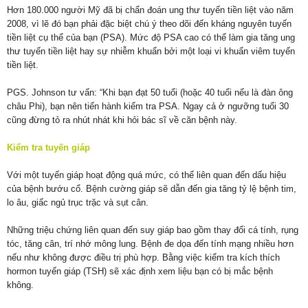
Hơn 180.000 người Mỹ đã bị chẩn đoán ung thư tuyến tiền liệt vào năm
2008, vì lẽ đó bạn phải đặc biệt chú ý theo dõi đến kháng nguyên tuyến
tiền liệt cụ thể của bạn (PSA). Mức độ PSA cao có thể làm gia tăng ung
thư tuyến tiền liệt hay sự nhiễm khuẩn bởi một loại vi khuẩn viêm tuyến
tiền liệt.
PGS. Johnson tư vấn: “Khi bạn đạt 50 tuổi (hoặc 40 tuổi nếu là đàn ông
châu Phi), bạn nên tiến hành kiểm tra PSA. Ngay cả ở ngưỡng tuổi 30
cũng đừng tỏ ra nhút nhát khi hỏi bác sĩ về căn bệnh này.
Kiểm tra tuyến giáp
Với một tuyến giáp hoạt động quá mức, có thể liên quan đến dấu hiệu
của bệnh bướu cổ. Bệnh cường giáp sẽ dẫn đến gia tăng tỷ lệ bệnh tim,
lo âu, giấc ngủ trục trặc và sụt cân.
Những triệu chứng liên quan đến suy giáp bao gồm thay đổi cá tính, rụng
tóc, tăng cân, trí nhớ mông lung. Bệnh đe dọa đến tính mạng nhiều hơn
nếu như không được điều trị phù hợp. Bằng việc kiểm tra kích thích
hormon tuyến giáp (TSH) sẽ xác định xem liệu bạn có bị mắc bệnh
không.