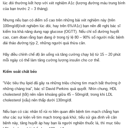
lúc đói thường kết hợp với xét nghiệm A1c (lượng đường máu trung bình
của bạn trước 2 – 3 tháng).
Nhưng nếu bạn có điểm số cao trên những bài xét nghiệm này (trên
100mg/dl)/xét nghiệm lúc đói, hay trên 6%/A1c) bạn nên đề nghị bác sĩ
kiểm tra khả năng dung nạp glucose (OGTT). Nếu chỉ số đường huyết
cao, cam đoan rằng bạn đang ở trong tỷ lệ 80 – 90% số người mắc bệnh
đái tháo đường týp 2, những người quá thừa cân.
Hãy điều chỉnh chế độ ăn uống và tăng cường chạy bộ từ 15 – 20 phút
mỗi ngày có thể làm tăng cường lượng insulin cho cơ thể.
Kiểm soát chất béo
“Việc tiêu thụ lipid đã gây ra những triệu chứng tim mạch bất thường ở
những chàng trai”, bác sĩ David Perkins quả quyết. Nhìn chung, HDL
cholesterol (tốt) nên nằm khoảng giữa 45 – 50mg/dl, trong khi LDL
cholesterol (xấu) nên thấp dưới 130mg/dl.
Nếu bạn có các nhân tố rủi ro liên quan đến bệnh tim mạch chẳng hạn
như các sự kiện về tim mạch trong quá khứ, tiểu sử gia đình về căn
bệnh này, tăng huyết áp hay bạn là người nghiện thuốc lá, thì mục tiêu