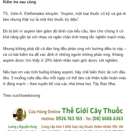
Kiểm tra sau cùng
TS. John A. Elefteriades khuyên: “Aspirin, một loại thuốc cũ kỹ và giá rẻ
bèo nhưng thật sự là một thứ thuốc kỳ diệu”.
Đó là bởi vì aspirin làm giảm độ dính của tiểu cầu, làm cho chúng ít có
khả năng gắn lại với nhau và ngăn chặn tình trạng tắc nghẽn mạch máu.
Nhưng không phải tất cả đàn ông đều phản ứng với hướng điều trị này –
và có bài kiểm tra để xác định ở những người không phản ứng. Kháng
aspirin được tìm thấy ở 20% bệnh nhân nam giới được xét nghiệm.
Nếu bạn rơi vào tình huống kháng aspirin, hãy chế biến thức ăn với dầu
ôliu. 3 muỗng cafe dầu ôliu mỗi ngày có thể làm cải thiện tuần hoàn máu
ở động mạch – theo tuyên bố của các nhà khoa học Tây Ban Nha.
Theo suckhoedoisong