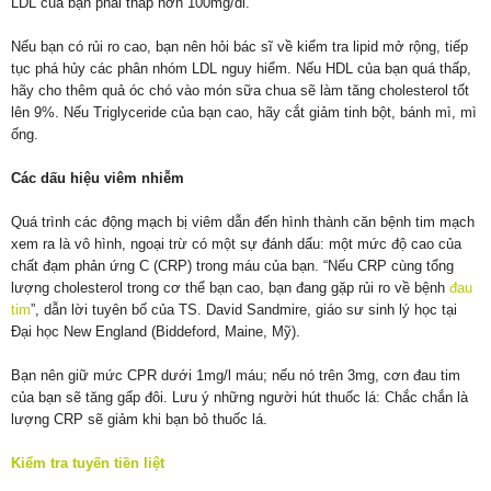
LDL của bạn phải thấp hơn 100mg/dl.
Nếu bạn có rủi ro cao, bạn nên hỏi bác sĩ về kiểm tra lipid mở rộng, tiếp
tục phá hủy các phân nhóm LDL nguy hiểm. Nếu HDL của bạn quá thấp,
hãy cho thêm quả óc chó vào món sữa chua sẽ làm tăng cholesterol tốt
lên 9%. Nếu Triglyceride của bạn cao, hãy cắt giảm tinh bột, bánh mì, mì
ống.
Các dấu hiệu viêm nhiễm
Quá trình các động mạch bị viêm dẫn đến hình thành căn bệnh tim mạch
xem ra là vô hình, ngoại trừ có một sự đánh dấu: một mức độ cao của
chất đạm phản ứng C (CRP) trong máu của bạn. “Nếu CRP cùng tổng
lượng cholesterol trong cơ thể bạn cao, bạn đang gặp rủi ro về bệnh
đau
tim
”, dẫn lời tuyên bố của TS. David Sandmire, giáo sư sinh lý học tại
Đại học New England (Biddeford, Maine, Mỹ).
Bạn nên giữ mức CPR dưới 1mg/l máu; nếu nó trên 3mg, cơn đau tim
của bạn sẽ tăng gấp đôi. Lưu ý những người hút thuốc lá: Chắc chắn là
lượng CRP sẽ giảm khi bạn bỏ thuốc lá.
Kiểm tra tuyến tiền liệt